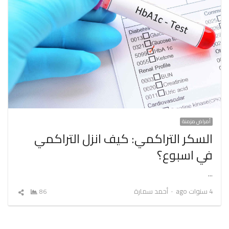
أمراض مزمنة
السكر التراكمي: كيف انزل التراكمي
في اسبوع؟
…
Author
4 سنوات ago
أحمد سمارة
86
شارك
المقال