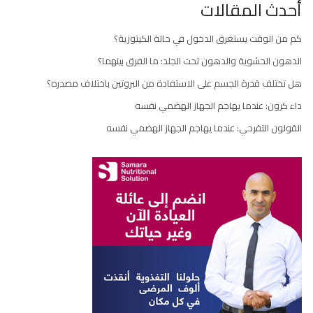
أحدث المقالات
كم من الوقت يستغرق الدخول في حالة الكيتوزية؟
الدهون الحشوية والدهون تحت الجلد: ما الفرق بينهما؟
هل تختلف قدرة الجسم على الاستفادة من البروتين باختلاف مصدره؟
داء كرون: عندما يهاجم الجهاز الهضمي نفسه
القولون التقرحي: عندما يهاجم الجهاز الهضمي نفسه