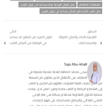
ملصقات الطعام
هل تناول الوجبة ببطء يساعد في نزول الوزن
هل شرب الماء قبل الاكل يساعد في نزول الوزن
تصفّح
السابق
التالي
Previous
الغرغرة بالماء والملح: الفوائد
Next
تناول المزيد من البطيخ قد يساعد
المقالات
post:
post:
والاستخدامات
في الوقاية من أمراض القلب
Saja Abu-khalil
سجى محمد اخصائية تغذية علاجية متميزة في
الاشراف على الأطفال الذين يعانون من السمنة
من خلال حميات قليلة النشويات تنقلهم من الكسل و التعب
إلى النشاط و الرياضة و اللعب بصحة وفرح. اعمل لدى عيادات
سمارة للحلول التغذوية هدفنا و رسالتنا هي نشر الوعي
الصحي الغذائي والرياضي لمساعدتك على فهم احتياجات
جسمك .وبالتالي تحسّن صحتك لتصبح شخص جديد خالي من