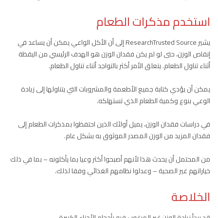
استخدم مذكرات الطعام
يشير ResearchTrusted Source إلى أن الأكل الواعي يمكن أن يساعد في
إنقاص الوزن، حتى لو لم يكن فقدان الوزن هو الهدف الرئيسي من اليقظة
أثناء تناول الطعام. يتعلق الأمر أكثر بالتواجد أثناء تناول الطعام.
يمكن أن يؤدي كتابة جميع الأطعمة والمشروبات التي يتناولها إلى زيادة
الوعي بنوع وكمية الطعام الذي تستهلكه.
في دراسات فقدان الوزن، يميل أولئك الذين احتفظوا بمذكرات الطعام إلى
فقدان المزيد من الوزن المصدر الموثوق به بشكل عام.
من المحتمل أن يحدث هذا لأنهم أصبحوا أكثر وعيا بما يأكلونه – بما في ذلك
خياراتهم غير الصحية – وعدلوا نظامهم الغذائي وفقا لذلك.
الخلاصة
قد يبدأ زيادة الوزن غير المرغوب فيه بأحجام الأجزاء الكبيرة.