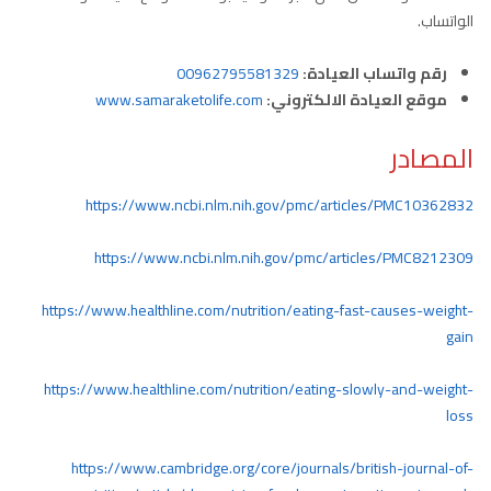
الواتساب.
رقم واتساب العيادة:
00962795581329
موقع العيادة الالكتروني:
www.samaraketolife.com
المصادر
https://www.ncbi.nlm.nih.gov/pmc/articles/PMC10362832
https://www.ncbi.nlm.nih.gov/pmc/articles/PMC8212309
https://www.healthline.com/nutrition/eating-fast-causes-weight-
gain
https://www.healthline.com/nutrition/eating-slowly-and-weight-
loss
https://www.cambridge.org/core/journals/british-journal-of-