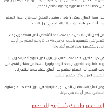
على حجم الحصة المتصورة وجاذبية الطعام المحضر.
على سبيل المثال، يمكن أن يؤدي استخدام الأطباق الكبيرة إلى جعل الطعام
يبدو أصغر – وغالبا ما يؤدي إلى الإفراط في تناول الطعام.
في إحدى الدراسات من عام 2023، قدم الأشخاص الذين يستخدمون وعاء
تقديم ثقيل لأنفسهم كميات أكبر من Chex Mix والجزر الصغير من أولئك
الذين يستخدمون وعاء تقديم أخف وزنا.
في دراسة أخرى لعام 2023 للطلاب الإيرانيين الذين تتراوح أعمارهم بين 13
و18 عاما، وجد الباحثون أن حجم اللوحة ولونها ساهما في مشاعر الشبع. على
وجه التحديد، أدى الطعام المقدم على أطباق بيضاء كبيرة الطلاب إلى
استهلاك المزيد وتأخير مشاعر الامتلاء.
ومن المثير للاهتمام أن الأكل – وربما الإفراط في تناول الطعام – هو سلوك
اجتماعي يمكن أن يتأثر بمن حولنا.
استخدم طبقك كمؤشر للحصص