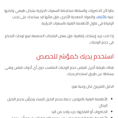
نظرا لأن الخضروات والسلطة منخفضة السعرات الحرارية بشكل طبيعي ولكنها
غنية
بالألياف
والمواد المغذية الأخرى، فإن ملئها قد يساعدك على تجنب
الإفراط في تناول الأطعمة الغنية بالسعرات الحرارية.
إذا كنت تريد إرشادات إضافية، فإن بعض الشركات المصنعة تبيع لوحات التحكم
في حجم الوجبات.
استخدم يديك كمؤشر للحصص
هناك طريقة أخرى لقياس حجم الوجبات المناسب دون أي أدوات قياس وهي
ببساطة عن طريق استخدام يديك.
الدليل التقريبي لكل وجبة هو:
الأطعمة الغنية بالبروتين: حصة بحجم النخيل للنساء وجزأين بحجم النخيل
للرجال
الخضروات أو الفاكهة: جزء واحد من اليد
الأطعمة عالية الكربوهيدرات: جزء بحجم القبضة للنساء وجزأين بحجم