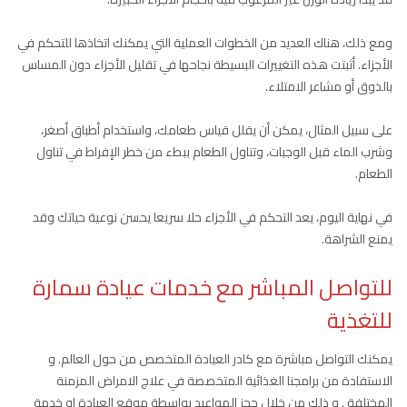
ومع ذلك، هناك العديد من الخطوات العملية التي يمكنك اتخاذها للتحكم في
الأجزاء. أثبتت هذه التغييرات البسيطة نجاحها في تقليل الأجزاء دون المساس
بالذوق أو مشاعر الامتلاء.
على سبيل المثال، يمكن أن يقلل قياس طعامك، واستخدام أطباق أصغر،
وشرب الماء قبل الوجبات، وتناول الطعام ببطء من خطر الإفراط في تناول
الطعام.
في نهاية اليوم، يعد التحكم في الأجزاء حلا سريعا يحسن نوعية حياتك وقد
يمنع الشراهة.
للتواصل المباشر مع خدمات عيادة سمارة
للتغذية
يمكنك التواصل مباشرة مع كادر العيادة المتخصص من حول العالم. و
الاستفادة من برامجنا الغذائية المتخصصة في علاج الامراض المزمنة
المختلفة . و ذلك من خلال حجز المواعيد بواسطة موقع العيادة او خدمة