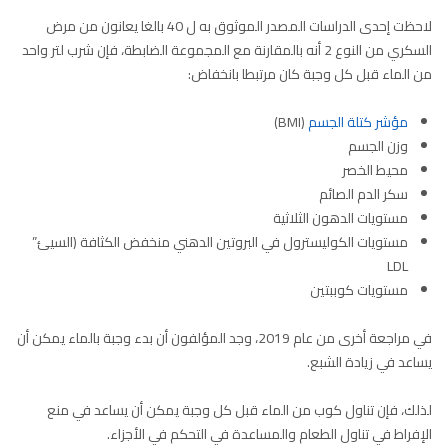
لاحظت إحدى الدراسات المصدر الموثوق به ل 40 بالغا يعانون من مرض
السكري من النوع 2 أنه بالمقارنة مع المجموعة الضابطة، فإن شرب لتر واحد
من الماء قبل كل وجبة كان مرتبطا بانخفاض:
مؤشر كتلة الجسم
(BMI)
وزن الجسم
محيط الخصر
سكر الدم الصائم
مستويات الدهون الثلاثية
مستويات الكوليسترول في البروتين الدهني منخفض الكثافة (السيئ”
LDL
مستويات كوببتين
في مراجعة أخرى من عام 2019، وجد المؤلفون أن بدء وجبة بالماء يمكن أن
يساعد في زيادة الشبع.
لذلك، فإن تناول كوب من الماء قبل كل وجبة يمكن أن يساعد في منع
الإفراط في تناول الطعام والمساعدة في التحكم في الأجزاء.