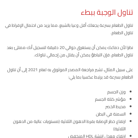
تناول الوجبة ببطء
تناول الطعام بسرعة يجعلك أقل وعيا بالشبع، مما يزيد من احتمال الإفراط في
تناول الطعام.
نظرا لأن دماغك يمكن أن يستغرق حوالي 20 دقيقة لتسجيل أنك ممتلئ بعد
تناول الطعام، فإن التباطؤ يمكن أن يقلل من إجمالي تناولك.
على سبيل المثال، تشير مراجعة المصدر الموثوق به لعام 2021 إلى أن تناول
الطعام بسرعة قد يرتبط عكسيا بما يلي:
وزن الجسم
مؤشر كتلة الجسم
محيط الخصر
السمنة في البطن
ارتفاع خطر الإصابة بفرط الدهون الثلاثية (مستويات عالية من الدهون
الثلاثية)
ارتفاع معدل انتشار HDL المنخفض