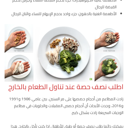
القبضة للرجال
الأطعمة الغنية بالدهون: جزء واحد بحجم الإبهام للنساء واثنان للرجال
اطلب نصف حصة عند تناول الطعام بالخارج
زادت المطاعم من أحجام حصصها على مر السنين. بين عامي 1986 و1991
و2016، وجدت الأبحاث أن أحجام حصص المقبلات والحلويات في مطاعم
الوجبات السريعة زادت بشكل كبير.
يمكنك دائما طلب نصف حصة أو طبق للأطفال إذا كنت تأكل بالخارج. هذا