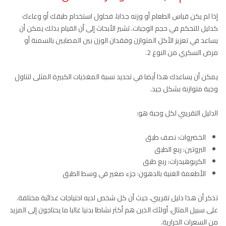
إذا لم يكن قياس الطعام أو وزنه جذابا، فحاول استخدام طبقك أو وعاءك
كدليل للتحكم في حجم الوجبات. تشير الأبحاث إلى أن القيام بذلك يمكن أن
يساعد في تعزيز الأكل المتوازن وفقدان الوزن بين المصابين بالسمنة أو
مرض السكري من النوع 2.
يمكن أن يساعدك هذا أيضا في تحديد نسبة المغذيات الكبيرة المثلى لتناول
وجبة متوازنة بشكل جيد.
الدليل التقريبي لكل وجبة هو:
الخضروات: نصف طبق
البروتين: ربع الطبق
الكربوهيدرات: ربع طبق
الأطعمة الغنية بالدهون: جزء صغير في وسط الطبق
تذكر أن هذا دليل تقريبي، حيث أن كل شخص لديه احتياجات غذائية مختلفة.
على سبيل المثال، أولئك الذين هم أكثر نشاطا بدنيا غالبا ما يحتاجون إلى المزيد
من السعرات الحرارية.