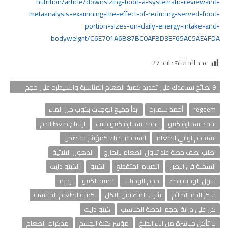
nutrition/article/downsizing-food-a-systematic-reviewand-
metaanalysis-examining-the-effect-of-reducing-served-food-
portion-sizes-on-daily-energy-intake-and-
bodyweight/C6E701A6B87BC0AFBD3EF65AC5AE4FDA
عدد المشاهدات:
27
9 نصائح تساعدك على تحديد كمية الطعام المناسبة والسيطرة على حجم
الوجبات
regeem
أحمد سمارة
ابدأ جميع الوجبات بكوب من الماء
احمد سمارة كيتو
احمد سمارة كيتو دايت
ارتفاع ضغط الدم
استخدم أواني الطعام
استخدم يديك كمؤشر للحصص
اطلب نصف حصة عند تناول الطعام بالخارج
الدهون الثلاثية
السمنة في البطن
الصيام المتقطع
الكيتو
الكيتو دايت
تناول الوجبة ببطء
حجم الوجبات
حمية الكيتو
رجيم
سكر الدم الصائم
شرب الماء قبل الاكل
كمية الطعام المناسبة
كن على دراية بحجم الحصة المناسب
كيتو دايت
لا تأكل مباشرة من اناء الطبخ
مؤشر كتلة الجسم
مذكرات الطعام