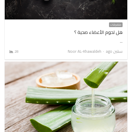
متفرقات
هل لحوم الأعضاء صحية ؟
…
Author
سنتين ago
Noor AL-Khawaldeh
28