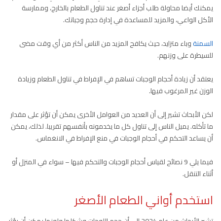
يمكنك أيضا محاولة طلب أجزاء أصغر عند تناول الطعام بالخارج، وممارسة
الأكل الواعي، والمزيد للمساعدة في إدارة حجم وجباتك.
السمنة
وباء متزايد، حيث يكافح المزيد من الناس أكثر من أي وقت مضى
للسيطرة على وزنهم.
يعتقد أن زيادة أحجام الوجبات تساهم في الإفراط في تناول الطعام وزيادة
الوزن غير المرغوب فيها.
لكن الأبحاث تشير إلى أن العديد من العوامل الأخرى يمكن أن تؤثر على مقدار
ما تأكله. يميل الناس إلى تناول كل ما يخدمونه بأنفسهم تقريبا. لذلك، يمكن
أن يساعد التحكم في أحجام الوجبات في منع الإفراط في الانغماس.
فيما يلي 9 نصائح لقياس أحجام الوجبات والتحكم فيها – سواء في المنزل أو
أثناء التنقل.
استخدم أواني الطعام الأصغر
تشير الأبحاث من عام 2024 إلى أن حجم اللوحات وشكلها ولونها يمكن أن يؤثر