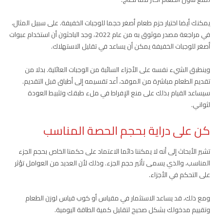
يمكنك أيضا اختيار حزم طعام أصغر حجما للوجبات الخفيفة. على سبيل المثال،
في مراجعة مصدر موثوق به من عام 2022، وجد الباحثون أن استخدام عبوات
أصغر للوجبات الخفيفة يمكن أن يساعد في تقليل الاستهلاك.
وينطبق الشيء نفسه على الأجزاء السائبة من الوجبات العائلية. بدلا من
تقديم الطعام مباشرة من الموقد، أعد تقسيمه إلى أطباق قبل التقديم.
سيساعد القيام بذلك على منع الإفراط في ملء طبقك وتثبيط العودة
لثواني.
كن على دراية بحجم الحصة المناسب
تشير الأبحاث إلى أنه لا يمكننا دائما الاعتماد على حكمنا الخاص بحجم الجزء
المناسب، والذي يسمى تأثير حجم الجزء. وذلك لأن العديد من العوامل تؤثر
على التحكم في الأجزاء.
ومع ذلك، قد يساعد الاستثمار في مقياس أو كوب قياس لوزن الطعام
وتقييم مدخولك بشكل صحيح لتقليل كمية الطاقة اليومية.