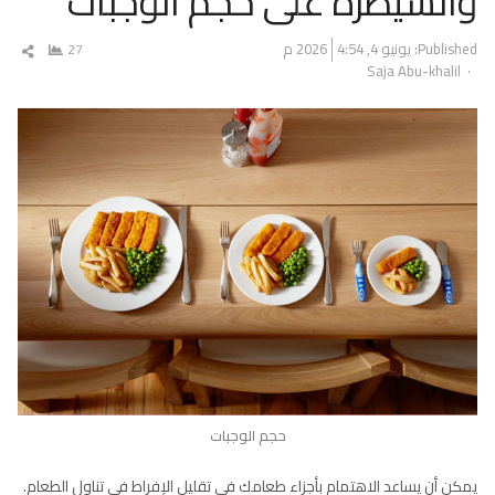
والسيطرة على حجم الوجبات
Published:
يونيو 4, 2026
4:54 م
27
شار
Author
Saja Abu-khalil
المق
حجم الوجبات
يمكن أن يساعد الاهتمام بأجزاء طعامك في تقليل الإفراط في تناول الطعام.