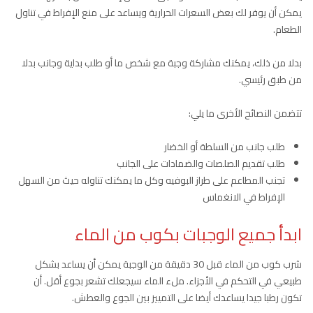
يمكن أن يوفر لك بعض السعرات الحرارية ويساعد على منع الإفراط في تناول
الطعام.
بدلا من ذلك، يمكنك مشاركة وجبة مع شخص ما أو طلب بداية وجانب بدلا
من طبق رئيسي.
تتضمن النصائح الأخرى ما يلي:
طلب جانب من السلطة أو الخضار
طلب تقديم الصلصات والضمادات على الجانب
تجنب المطاعم على طراز البوفيه وكل ما يمكنك تناوله حيث من السهل
الإفراط في الانغماس
ابدأ جميع الوجبات بكوب من الماء
شرب كوب من الماء قبل 30 دقيقة من الوجبة يمكن أن يساعد بشكل
طبيعي في التحكم في الأجزاء. ملء الماء سيجعلك تشعر بجوع أقل. أن
تكون رطبا جيدا يساعدك أيضا على التمييز بين الجوع والعطش.