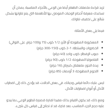
تزيد قراءة ملصقات الطعام أيضا من الوعي بالأجزاء المناسبة. يمكن أن
تساعدك معرفة أحجام الوجبات الموصى بها للأطعمة التي يتم تناولها بشكل
شائع على تخفيف تناولك.
فيما يلي بعض الأمثلة:
المعكرونة المطبوخة أو الأرز: 1/2 كوب (75 و100 جرام، على التوالي)
الخضروات والسلطة: 1-2 كوب (150-300 جرام)
حبوب الإفطار: كوب واحد (40 جرام)
الفاصوليا المطبوخة: 1/2 كوب (90 جرام)
زبدة الجوز: ملعقتان كبيرتان (16 جرام)
اللحوم المطبوخة: 3 أونصات (85 جرام)
ليس عليك دائما قياس وجباتك. في بعض الحالات، قد يؤدي ذلك إلى اضطراب
الأكل أو أنواع اضطرابات الأكل.
ومع ذلك، قد يكون القيام بذلك مفيدا لفترة قصيرة لتطوير الوعي بما يبدو
عليه حجم الجزء المناسب. بعد فترة، قد لا تحتاج إلى قياس كل شيء.