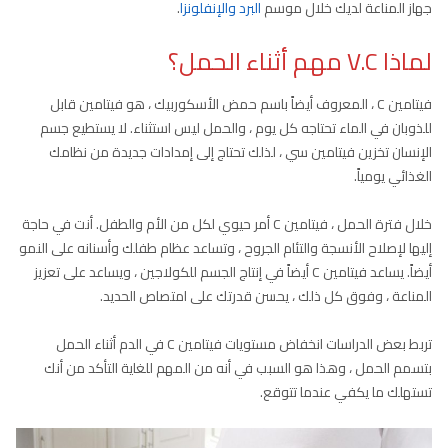
جهاز المناعة لديك خلال موسم
البرد والإنفلونزا
.
لماذا V.C مهم أثناء الحمل؟
فيتامين C ، المعروف أيضاً باسم حمض الأسكوربيك ، هو فيتامين قابل
للذوبان في الماء تحتاجه كل يوم ، والحمل ليس استثناء. لا يستطيع جسم
الإنسان تخزين فيتامين سي ، لذلك تحتاج إلى إمدادات جديدة من نظامك
الغذائي يومياً.
خلال فترة الحمل ، فيتامين C أمر حيوي لكل من الأم والطفل. أنت في حاجة
إليها لإصلاح الأنسجة والتئام الجروح ، وتساعد عظام طفلك وأسنانه على النمو
أيضاً. يساعد فيتامين C أيضاً في إنتاج الجسم للكولاجين ، ويساعد على تعزيز
المناعة ، وفوق كل ذلك ، يحسن قدرتك على امتصاص الحديد.
تربط بعض الدراسات انخفاض مستويات فيتامين C في الدم أثناء الحمل
بتسمم الحمل ، وهذا هو السبب في أنه من المهم للغاية التأكد من أنك
تستهلك ما يكفي عندما تتوقع.