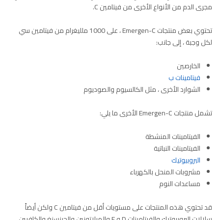
مجرى الدم من الأنواع الأخرى من فيتامين C.
تحتوي بعض منتجات Emergen-C ، على 1000 ملليغرام من فيتامين سي
لكل وجبة ، إلى جانب:
الخارصين
فيتامينات ب
الشوارد الأخرى ، مثل الكالسيوم والصوديوم
تشمل منتجات Emergen-C الأخرى ما يلي:
الفيتامينات المنشطة
الفيتامينات النباتية
البروبيوتيك
مشروبات المنحل بالكهرباء
مساعدات النوم
قد تحتوي هذه المنتجات على مستويات أقل من فيتامين C ولكن أيضاً
سلالات البروبيوتيك والفيتامينات D و E والميلاتونين والجينسنغ والكافيين.