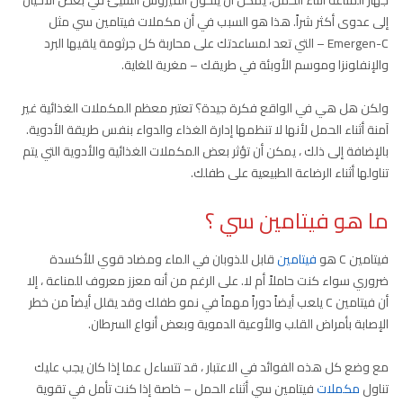
إلى عدوى أكثر شراً. هذا هو السبب في أن مكملات فيتامين سي مثل
Emergen-C – التي تعد لمساعدتك على محاربة كل جرثومة يلقيها البرد
والإنفلونزا وموسم الأوبئة في طريقك – مغرية للغاية.
ولكن هل هي في الواقع فكرة جيدة؟ تعتبر معظم المكملات الغذائية غير
آمنة أثناء الحمل لأنها لا تنظمها إدارة الغذاء والدواء بنفس طريقة الأدوية.
بالإضافة إلى ذلك ، يمكن أن تؤثر بعض المكملات الغذائية والأدوية التي يتم
تناولها أثناء الرضاعة الطبيعية على طفلك.
ما هو فيتامين سي ؟
فيتامين C هو
فيتامين
قابل للذوبان في الماء ومضاد قوي للأكسدة
ضروري سواء كنت حاملاً أم لا. على الرغم من أنه معزز معروف للمناعة ، إلا
أن فيتامين C يلعب أيضاً دوراً مهماً في نمو طفلك وقد يقلل أيضاً من خطر
الإصابة بأمراض القلب والأوعية الدموية وبعض أنواع السرطان.
مع وضع كل هذه الفوائد في الاعتبار ، قد تتساءل عما إذا كان يجب عليك
تناول
مكملات
فيتامين سي أثناء الحمل – خاصة إذا كنت تأمل في تقوية