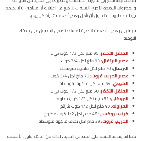
يمكنك أيضاً النظر إلى ما وراء الحمضيات وعصيرها إلى العديد من الفواكه
والخضروات اللذيذة الأخرى الغنية ب C. ضع في اعتبارك أن فيتامين C لا يصمد
جيدا عند طهيه . لذا حاول أن تأكل بعض أطعمة C نيئة كل يوم.
فيما يلي بعض الأطعمة الصحية لمساعدتك في الحصول على حصتك
اليومية:
الفلفل الأحمر:
95 ملغ لكل 1/2 كوب نيء
عصير البرتقال:
93 ملغ لكل 3/4 كوب
البرتقال:
70 ملغ لكل فاكهة متوسطة
عصير الجريب فروت:
70 ملغ لكل 3/4 كوب
الكيوي:
64 ملغ لكل فاكهة متوسطة
الفلفل الأخضر:
60 ملغ لكل 1/2 كوب نيء
البروكلي:
51 مجم لكل 1/2 كوب مطبوخ
الفراولة:
49 ملغ لكل 1/2 كوب شرائح
كرنب بروكسل:
48 مجم لكل 1/2 كوب مطبوخ
الجريب فروت:
39 ملغ لكل نصف فاكهة متوسطة
كما انه يساعد الجسم على امتصاص الحديد . لذلك من الذكاء تناول الأطعمة