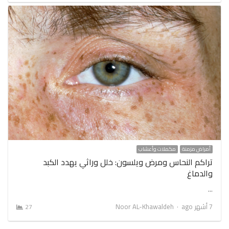
أمراض مزمنة
مكملات وأعشاب
تراكم النحاس ومرض ويلسون: خلل وراثي يهدد الكبد
والدماغ
…
Author
7 أشهر ago
Noor AL-Khawaldeh
27