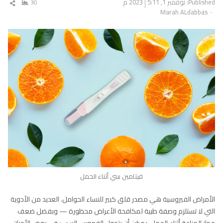
Published:
نوفمبر 1, 2023
5:11 م
30
شار
Author
Marah ALdabbas
المق
فيتامين سي أثناء الحمل
الأمراض الفيروسية هي مصدر قلق كبير للنساء الحوامل. العديد من الأدوية
التي لا تستلزم وصفة طبية لمكافحة الأعراض محظورة — وبفضل ضعف
جهاز المناعة أثناء الحمل، يمكن أن يتحول الفيروس السيئ في بعض الأحيان