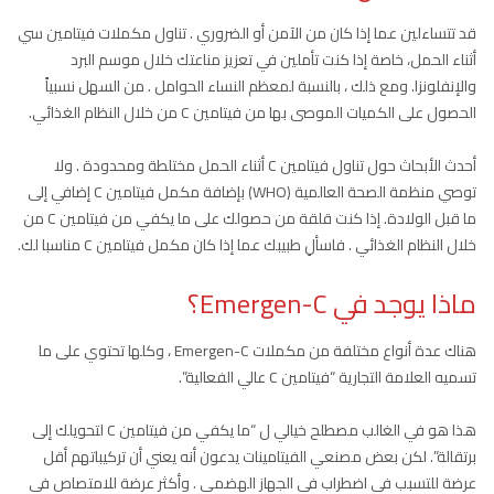
قد تتساءلين عما إذا كان من الآمن أو الضروري . تناول مكملات فيتامين سي
أثناء الحمل، خاصة إذا كنت تأملين في تعزيز مناعتك خلال موسم البرد
والإنفلونزا. ومع ذلك ، بالنسبة لمعظم النساء الحوامل . من السهل نسبياً
الحصول على الكميات الموصى بها من فيتامين C من خلال النظام الغذائي.
أحدث الأبحاث حول تناول فيتامين C أثناء الحمل مختلطة ومحدودة . ولا
توصي منظمة الصحة العالمية (WHO) بإضافة مكمل فيتامين C إضافي إلى
ما قبل الولادة. إذا كنت قلقة من حصولك على ما يكفي من فيتامين C من
خلال النظام الغذائي . فاسألِ طبيبك عما إذا كان مكمل فيتامين C مناسبا لك.
ماذا يوجد في Emergen-C؟
هناك عدة أنواع مختلفة من مكملات Emergen-C ، وكلها تحتوي على ما
تسميه العلامة التجارية “فيتامين C عالي الفعالية”.
هذا هو في الغالب مصطلح خيالي ل “ما يكفي من فيتامين C لتحويلك إلى
برتقالة”. لكن بعض مصنعي الفيتامينات يدعون أنه يعني أن تركيباتهم أقل
عرضة للتسبب في اضطراب في الجهاز الهضمي . وأكثر عرضة للامتصاص في