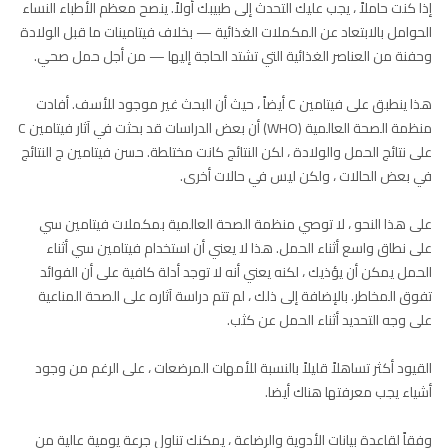
إذا كنت حاملاً ، يجب عليك التحدث إلى طبيبك أولاً. ينصح معظم الأطباء النساء
الحوامل بالابتعاد عن المكملات الغذائية — بخلاف فيتامينات ما قبل الولادة
وحفنة من العناصر الغذائية التي تشتد الحاجة إليها — من أجل حمل صحي.
هذا ينطبق على فيتامين C أيضاً ، حيث أن البحث غير موجود للأسف. أفادت
منظمة الصحة العالمية (WHO) أن بعض الدراسات قد بحثت في آثار فيتامين C
على نتائج الحمل والولادة ، لكن النتائج كانت مختلطة. حسن فيتامين ج النتائج
في بعض الحالات ، ولكن ليس في حالات أخرى.
على هذا النحو ، لا توصي منظمة الصحة العالمية بمكملات فيتامين سي
على نطاق واسع أثناء الحمل. هذا لا يعني أن استخدام فيتامين سي أثناء
الحمل يمكن أن يؤذيك ، لكنه يعني أنه لا توجد أدلة كافية على أن الفوائد
تفوق المخاطر. بالإضافة إلى ذلك ، لم تتم دراسة آثاره على الصحة المناعية
على وجه التحديد أثناء الحمل عن كثب.
القيود أكثر تساهلاً قليلاً بالنسبة للأمهات المرضعات ، على الرغم من وجود
أشياء يجب معرفتها هناك أيضا.
وفقاً لقاعدة بيانات الأدوية والرضاعة ، يمكنك تناول جرعة يومية عالية من