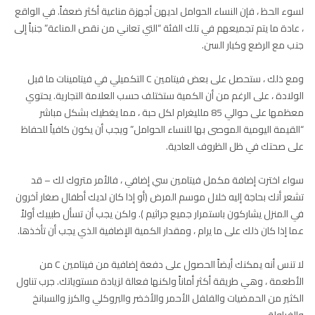
لسوء الحظ ، فإن النساء الحوامل لديهن أجهزة مناعية أكثر ضعفاً. في الواقع
، عادة ما يتم تجميعهم في تلك الفئة “التي تعاني من نقص المناعة” جنباً إلى
جنب مع الرضع وكبار السن.
ومع ذلك ، ستحصل على بعض فيتامين C التكميلي في فيتامينات ما قبل
الولادة ، على الرغم من أن الكمية ستختلف حسب العلامة التجارية. يحتوي
معظمها على حوالي 85 ملليغرام لكل حبة ، مما يغطيك بشكل مباشر
“القيمة اليومية الموصى بها للنساء الحوامل” ويجب أن يكون كافياً للحفاظ
على صحتك في ظل الظروف العادية.
سواء اخترت إضافة مكمل فيتامين سي إضافي ، فالأمر متروك لك – قد
تشعر أنك بحاجة إليه خلال موسم المرض (أو إذا كان لديك أطفال صغار آخرون
في المنزل يشاركون باستمرار جميع جراثيم ). ولكن يجب أن تسأل طبيبك أولاً
عما إذا كان ذلك على ما يرام ، ومقدار الكمية الإضافية الذي يجب أن تأخذها.
لا تنس أنه يمكنك أيضاً الحصول على دفعة إضافية من فيتامين C من
الأطعمة ، وهي طريقة أكثر أماناً ولكنها فعالة لزيادة مستوياتك. جرب تناول
الكثير من الحمضيات والفلفل الأحمر والأخضر والبروكلي والكرز والسبانخ