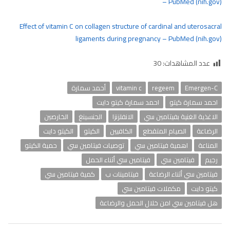
– PubMed (nih.gov)
Effect of vitamin C on collagen structure of cardinal and uterosacral
ligaments during pregnancy – PubMed (nih.gov)
عدد المشاهدات:
30
Emergen-C
regeem
vitamin c
أحمد سمارة
احمد سمارة كيتو
احمد سمارة كيتو دايت
الاغذية الغنية بفيتامين سي
الانفلزنزا
الجنسينغ
الخارصين
الرضاعة
الصيام المتقطع
الكافيين
الكيتو
الكيتو دايت
المناعة
اهمية فيتامين سي
توصيات فيتامين سي
حمية الكيتو
رجيم
فيتامين سي
فيتامين سي أثناء الحمل
فيتامين سي أثناء الرضاعة
فيتامينات ب
كمية فيتامين سي
كيتو دايت
مكملات فيتامين سي
هل فيتامين سي امن خلال الحمل والرضاعة