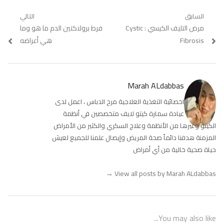
تصفّح
السابق
التالي
Previous
مرض التليف الكيسي : Cystic
Next
فرط برولاكتين الدم ما هو وما
المقالات
post:
post:
Fibrosis
هي أعراضه
Marah ALdabbas
اخصائية التغذية العلاجية مرح الدباس ، اعمل لدى
عيادة سمارة كيتو لايف متخصصين في أنظمة
الكيتو وغيرها من الأنظمة وعلاج السكري والكثير من الأمراض
المزمنة هدفنا دائماً صحة المريض وإيصال علمنا للجميع لعيش
حياة صحية خالية من أي أمراض
→
View all posts by Marah ALdabbas
You may also like...