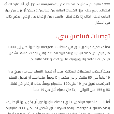
1000 ملليغرام – مثل ما قد تجده في Emergen-C – دون أي آثار ضارة لك أو
لطفلك. ومع ذلك ، فإن الكميات العالية من فيتامين C يمكن أن تزيد من إدرار
الحليب لديك ، لذلك إذا كنتِ تعاني بالفعل من الإفراط في الإنتاج ، فضعِ ذلك
في الاعتبار.
توصيات فيتامين سي :
تختلف كمية فيتامين سي في منتجات Emergen-C ولكنها تصل إلى 1000
ملليغرام لكل حصة لتركيباتها المعززة للمناعة. وفي الوقت نفسه ، تشمل
فيتامينات الطاقة والبروبيوتيك ما بين 250 و 500 ملليغرام.
وفقاً لمكتب المكملات الغذائية ، يجب أن تحصل النساء الحوامل فوق سن
19 عاماً على 85 ملليغرام من فيتامين C يومياً ، بينما يجب أن تحصل النساء
المرضعات فوق سن 19 على 120 ملليغرام يومياً. هذه الأرقام أقل قليلاً –
80 و 155 على التوالي – إذا كان عمرك أقل من 19 عاماً.
أما بالنسبة لكمية فيتامين C التي يمكنك تناولها دون أن يكون لها آثار جانبية ،
ينصح صانعو Emergen-C بعدم استهلاك أي شخص أكثر من 2000 ملليغرام
من فيتامين سي يومياً. وتؤكد المواد المستنفدة للأوزون أن هذا هو أيضاً