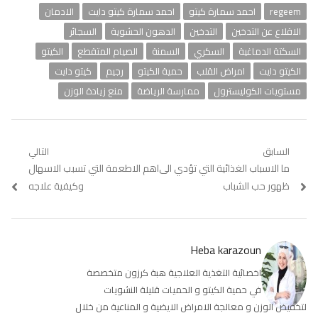
regeem
احمد سمارة كيتو
احمد سمارة كيتو دايت
الادمان
الاقلاع عن التدخين
التدخين
الدهون الحشوية
السجائر
السكتة الدماغية
السكري
السمنة
الصيام المتقطع
الكيتو
الكيتو دايت
امراض القلب
حمية الكيتو
رجيم
كيتو دايت
مستويات الكوليسترول
ممارسة الرياضة
منع زيادة الوزن
تصفّح
السابق
التالي
Previous
ما الاسباب الغذائية التي تؤدي الى
Next
اهم الاطعمة التي تسبب الاسهال
المقالات
post:
post:
ظهور حب الشباب
وكيفية علاجه
Heba karazoun
اخصائية التغذية العلاجية هبة كرزون متخصصة
في حمية الكيتو و الحميات قليلة النشويات
لتخفيض الوزن و معالجة الامراض الايضية و المناعية من خلال