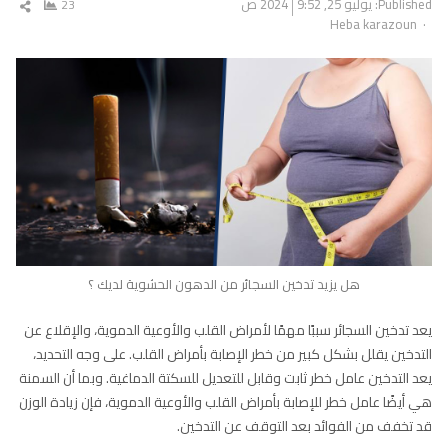
Published:
يوليو 25, 2024
9:52 ص
23
شار
Author
Heba karazoun
المق
هل يزيد تدخين السجائر من الدهون الحشوية لديك ؟
يعد تدخين السجائر سببًا مهمًا لأمراض القلب والأوعية الدموية، والإقلاع عن
التدخين يقلل بشكل كبير من خطر الإصابة بأمراض القلب. على وجه التحديد،
يعد التدخين عامل خطر ثابت وقابل للتعديل للسكتة الدماغية. وبما أن السمنة
هي أيضًا عامل خطر للإصابة بأمراض القلب والأوعية الدموية، فإن زيادة الوزن
قد تخفف من الفوائد بعد التوقف عن التدخين.