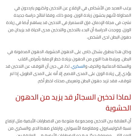
يرغب العديد من الأشخاص في الإقلاع عن التدخين ولكنهم يترددون في
المحاولة لأنهم يخشون زيادة الوزن. ومع ذلك، وفقا لنتائج دراسة جديدة
نشرت في مجلة الإدمان، فإن الاستمرار في التدخين قد يساهم أيضا في زيادة
الوزن. ووجدت الدراسة أن البدء بالتدخين والتدخين مدى الحياة قد يزيدان من
دهون البطن لدى الشخص.
وكان هذا ينطبق بشكل خاص على الدهون الحشوية، الدهون المدفونة في
البطن. ويرتبط هذا النوع من الدهون بزيادة خطر الإصابة بأمراض القلب
والسكتة الدماغية والخرف و
السكري
. لذا، في حين أن التوقف عن التدخين قد
يؤدي إلى زيادة الوزن على المدى القصير، إلا أنه على المدى الطويل، إذا لم
تتوقف، فقد تزيد دهون البطن وتعريض صحتك لخطر أكبر.
لماذا تدخين السجائر قد يزيد من الدهون
الحشوية
أن العلاقة بين التدخين ومجموعة متنوعة من الاضطرابات الأيضية مثل ارتفاع
نسبة الكوليسترول، ومقاومة الأنسولين، وارتفاع ضغط الدم، والسكري من
النوع الثاني معروفة جيدًا. و هذه الاضطرابات الأيضية هي العلاقة بين