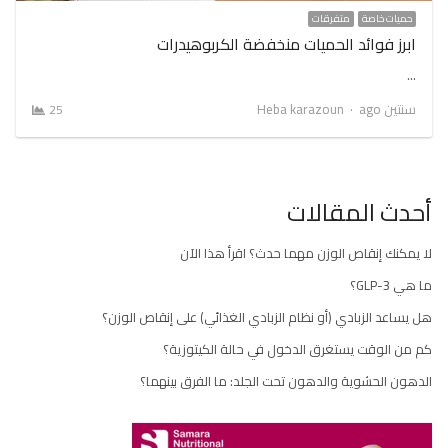
حميات خاصة
متفرقات
ابرز فوائد الحميات منخفضة الكربوهيدرات
…
Author
سنتين ago
Heba karazoun
25
أحدث المقالات
لا يمكنك إنقاص الوزن مهما حدث؟ اقرأ هذا الآن
ما هي GLP-3؟
هل يساعد الزبادي (أو نظام الزبادي الغذائي) على إنقاص الوزن؟
كم من الوقت يستغرق الدخول في حالة الكيتوزية؟
الدهون الحشوية والدهون تحت الجلد: ما الفرق بينهما؟