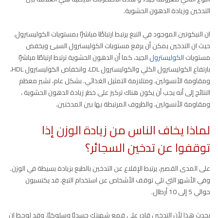
التدخين وزيادة الدهون الحشوية.
ان النيكوتين الموجود في التبغ يرتبط ارتباطًا مباشرًا بمستويات الكوليسترول.
حيث ان التدخين يمكن أن يرفع مستويات الكوليسترول السيئ ويخفض
مستويات
الكوليسترول
الجيد، كما أن الدهون الحشوية ترتبط ارتباطًا مباشرًا
بارتفاع الكوليسترول الكلي والكوليسترول LDL، وانخفاض الكوليسترول HDL،
ومقاومة الأنسولين، ومتلازمة التمثيل الغذائي. بشكل عام، تشير معظم
النتائج إلى أنه يجب أن يكون هناك تركيز على خطر زيادة الدهون الحشوية ،
ومقاومة الأنسولين، والظروف المرتبطة بها بين المدخنين.
لماذا يخاف الناس من زيادة الوزن إذا
توقفوا عن تدخين السجائر؟
على المدى القصير، يرتبط الإقلاع عن التدخين بالطبع بزيادة بسيطة في الوزن.
وفي الأشهر التي تلي توقف الأشخاص عن استخدام التبغ، قد يكتسبون
حوالي 5 إلى 10 أرطال.
يحدث هذا لأن التدخين قادر على قمع شهيتك جسديًا وسلوكيًا. وقد لوحظ ان