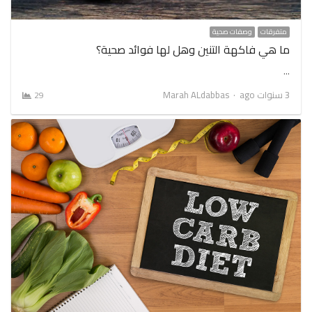
متفرقات
وصفات صحية
ما هي فاكهة التنين وهل لها فوائد صحية؟
…
Author
3 سنوات ago
Marah ALdabbas
29