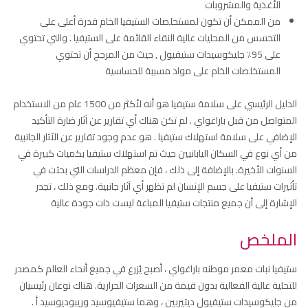
الأغذية والمشروبات
من الممكن أن تكون لمستخلصات الستيفيا الخام قدرة أعلى على
التحسس من المحليات عالية النقاء القائمة على الستيفيا . والتي تحتوي
على 95٪ جليكوسيدات ستيفيول , حيث من المرجح أن تحتوي
المستخلصات الخام على مواد مسببة للحساسية
الدليل الرئيسي على سلامة ستيفيا هو أنه لأكثر من 1500 عام من الاستخدام
المتواصل من قبل باراغواي . لم تكن هناك أي تقارير عن آثار ضارة التأكيد
الإضافي على سلامة استهلاك ستيفيا . هو عدم وجود تقارير عن الآثار الجانبية
من أي نوع في السكان اليابانيين حيث تم استهلاك ستيفيا بكميات كبيرة في
السنوات الأخيرة. بالإضافة إلى ذلك ، فإن معظم الدراسات التي بحثت في
تأثيرات ستيفيا على جسم الإنسان لم تظهر أي آثار جانبية. ومع ذلك ، تجدر
الإشارة إلى أن جميع منتجات ستيفيا المباعة ليست ذات جودة عالية
الملخص
ستيفيا نبات معمر موطنه باراغواي ، أصبح يُزرع في جميع أنحاء العالم كمصدر
للتحلية عالية الفعالية بدون قيمة من السعرات الحرارية. هناك نوعان رئيسيان
من جليكوسيدات ستيفيول ديتيربين ، وهما ستيفيوسيد وريبوديوسيد أ .