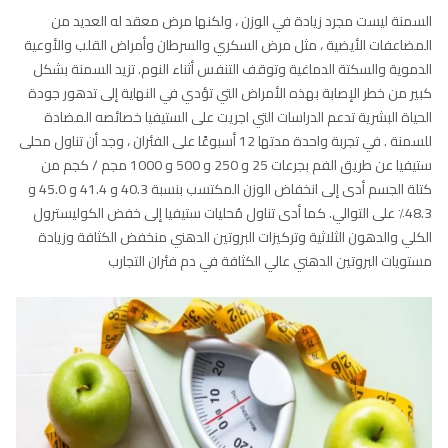
السمنة ليست مجرد زيادة في الوزن ، ولكنها مرض معقد له العديد من
المضاعفات الأيضية ، مثل مرض السكري والسرطان وأمراض القلب والأوعية
الدموية والسكتة الدماغية وتوقف التنفس أثناء النوم. تزيد السمنة بشكل
كبير من خطر الإصابة بهذه الأمراض التي تؤدي في النهاية إلى تدهور جودة
الحياة البشرية تدعم الدراسات التي اجريت على الستيفيا خصائصه المضادة
للسمنة . في تجربة واحدة مدتها 12 أسبوعًا على الفئران ، وجد أن تناول محلى
ستيفيا عن طريق الفم بجرعات 25 و 250 و 500 و 1000 مجم / كجم من
كتلة الجسم أدى إلى انخفاض الوزن المكتسب بنسبة 40.3 و 41.4 و 45.0 و
48.3٪ على التوالي. كما أدى تناول مُحليات ستيفيا إلى خفض الكوليسترول
الكلي والدهون الثلاثية وتركيزات البروتين الدهني منخفض الكثافة وزيادة
مستويات البروتين الدهني عالي الكثافة في دم فئران التجارب