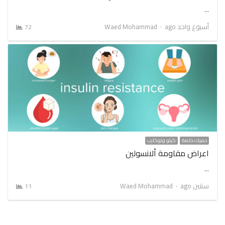
…
Author
أسبوع واحد ago
Waed Mohammad
72
حميات خاصة
كيتو ولوكارب
اعراض مقاومة ألانسولين
…
Author
سنتين ago
Waed Mohammad
11