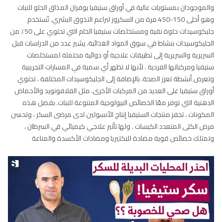
والموجودان بمستويات عالية في أوراق ستيفيا يوفران المذاق الحلو للنبات
وهو أحلى 150-450 مرة من السكروز لبراعم التذوق البشري. تُستخدم
جليكوسيدات حلوة نقية ومستخلصات ستيفيا الخام التي تحتوي على 50٪ من
الجليكوسيدات بنشاط في سوق المواد الغذائية. يشير عدد من الدراسات قبل
السريرية والسريرية إلى تطبيقات علاجية أو دوائية محتملة لمستخلصات
ستيفيا ومركباتها الفردية . لأنها لا تظهر أي سمية في المسارات التجريبية
وتعرض أنشطة تعزز الصحة. بالإضافة إلى الجليكوسيدات المختلفة ، تحتوي
أوراق ستيفيا على العديد من المركبات الأخرى. مثل الفلافونويد والأحماض
الدهنية التي توفر معًا الخصائص البيولوجية المتنوعة للنبات. بفضل هذه
المكونات ، تحفز منتجات الستيفيا إنتاج الأنسولين لدى مرضى السكر ، وتحسن
مرض الكلى المتعدد الكيسات . ولها تأثير علاجي كيميائي في السرطان ،
وتمتلك خصائص قوية مضادة للبكتيريا ومضادات الأكسدة والمناعة