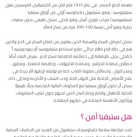
طعمه الحلو المميز . في عام 1931 قام اثنان من الكيميائيين الفرنسيين بعزل
ستيفيوسيد ، وهو ستيفيول جلايكوسيد أولي من أوراق ستيفيا .
(ستيفيوسيد) مركب بلوري أبيض وهو مُحلي عشبي طبيعي بدون سعرات
حرارية وهو أحلى بنسبة 100-300 مرة من سكر المائد
يمكن لمرضى السكر والسمنة الذين يعانون من ارتفاع السكر في الدم والذين
هم في حالة اتباع نظام غذائي صارم استخدام ستيفيوسيد أو ريبوديوسيد أ
كمُحلي بديل. بالإضافة إلى خصائصه الخافضة لسكر الدم ، يعرض النبات أيضًا
خصائص مضادة للجراثيم ، ومضادة للالتهابات ، وخافضة للضغط ، ومطهر ،
ومدر للبول ، وخصائص مقوية للقلب. كما تم توثيقه لإظهار آثار جيدة في
علاج الأمراض الجلدية مثل التهاب الجلد وحب الشباب و الأكزيما وما إلى ذلك.
يمكن أن تكون أوراق ستيفيا مع المكونات النباتية المخصبة بديلًا طبيعيًا
للتحلية للأطفال والكبار وكبار السن الذين لديهم جنون لشرب المشروبات
ويأكلون الأطعمة المحلاة في حياتهم المعتادة
هل ستيفيا آمن ؟
تمت مراجعة سلامة جليكوسيدات ستيفيول من العديد من الدراسات السمية