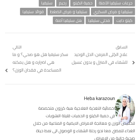
جرعات ستيفيا الآمنة
حمية الكيتو
رجيم
ستيفيا
ستيفيا و مرض السكري
ستيفيا و مرض الضغط
فوائد ستيفيا
كيتو دايت
محلي ستيفيا
هل ستيفيا آمنة
تصفّح
السابق
التالي
Previous
علاج الكِلى المزمن: الحل الوحيد
Next
سكر ستيفيا هل هو صحي؟ و ما
المقالات
post:
post:
للشفاء في المنزل و بدون غسيل
هي اضراره و هل يمكنه
المساعدة في فقدان الوزن؟
Heba karazoun
اخصائية التغذية العلاجية هبة كرزون متخصصة
في حمية الكيتو و الحميات قليلة النشويات
لتخفيض الوزن و معالجة الامراض الايضية و المناعية من خلال
الغذاء للمضي معا نحو رحلة الشفاء و الوصول الى نمط حياة
صحية خالية من الامراض