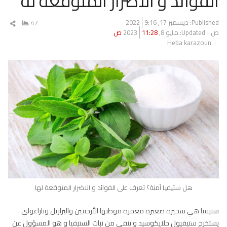
الفوائد و الاضرار المتوقعة له
Published:
ديسمبر 17, 2022
9:16
47
شار
ص
Updated: مايو 8, 2023
11:28 ص
المق
Author
Heba karazoun
هل ستيفيا آمنة؟ تعرف على الفوائد و الاضرار المتوقعة لها
ستيفيا هي شجيرة صغيرة معمرة موطنها الأرجنتين والبرازيل وباراغواي .
يستخرج ستيفيول جلايكوسيد و ينقى من نبات الستيفيا و هو المسؤول عن