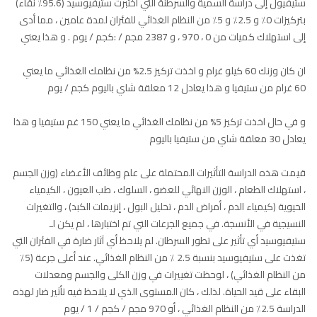
ستيفيول إلى دراسة السمية والسرطنة التي اختبرت ستيفيوسيد (95.6٪ نقاء)
بتركيزات 0٪ و 2.5٪ و 5٪ من النظام الغذائي للفئران لمدة عامين ، مما أدى
إلى استهلاك كميات من 0 ، 970 ، و 2387 مجم / :كجم / يوم . و هذا يعني
ان كان وزنك 60 كيلو غرام و اخذت تركيز 2.5% من نظامك الغذائي ما يعني
60 غرام من ستيفيا و هذا يعادل 12 معلقة شاي باليوم كجم / يوم
و في حال اخذت تركيز 5% من نظامك الغذائي ما يعني 150 غم ستيفيا و هذا
يعادل 30 معلقة شاي من ستيفيا باليوم
قيمت هذه الدراسة التأثيرات المحتملة على علم وظائف الأعضاء (وزن الجسم
، استهلاك الطعام ، الوزن النهائي للعضو ، السلوك ، طب العيون ، الكيمياء
الحيوية (كيمياء الدم ، أمراض الدم ، تحليل البول ، إنزيمات الكبد) ، والتغيرات
النسيجية في الأنسجة. في جميع الجرعات التي تم اختبارها ، لم يكن لـ
ستيفيوسيد أي تأثير على تطور السرطان. لم يلاحظ أي آثار ضارة في الفئران التي
تغذت على ستيفيوسيد بنسبة 2.5 ٪ من النظام الغذائي. عند أعلى جرعة (5٪
من النظام الغذائي) ، لوحظت تغييرات في وزن الكلى والجسم ومعدلات
البقاء على قيد الحياة. لذلك ، كان المستوى الذي لا يلاحظ فيه تأثير ضار لهذه
الدراسة 2.5٪ من النظام الغذائي ، أو 970 مجم / كجم / 1 / يوم