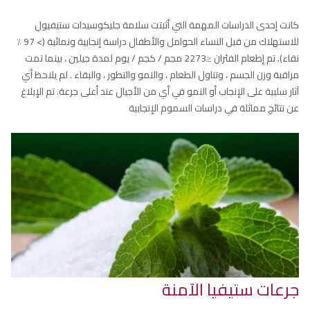
كانت إحدى الدراسات المهمة التي أثبتت سلامة جليكوسيدات ستيفيول
للاستهلاك من قبل النساء الحوامل والأطفال دراسة إنجابية ونمائية (> 97 ٪
نقاء). تم إطعام الفئران ≤2273 مجم / كجم / يوم لمدة جيلين ، بينما تمت
مراقبة وزن الجسم ، وتناول الطعام ، والنمو والتطور ، والبقاء . لم يلاحظ أي
آثار سلبية على الإنجاب أو النمو في أي من الأجيال عند أعلى جرعة. تم الإبلاغ
عن نتائج مماثلة في دراسات السموم الإنجابية
جرعات ستيفيا الآمنة