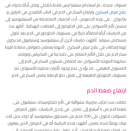
لسنوات عديدة ، تم استخدام ستيفيا ليس فقط كمُحلي ولكن أيضًا كدواء في
علاج مرض السكري
وارتفاع السكر في الدم في الطب التقليدي في البرازيل و
باراغواي . على وجه الخصوص ، أدت الكميات المنخفضة من الستيفيوسيد إلى
تحسين تأثير الأنسولين على نقل الجلوكوز إلى العضلات الهيكلية . أظهر عدد
من الدراسات أيضًا انخفاضًا كبيرًا في مستويات الجلوكوز في الدم بعد تناول
مستخلص ستيفيا . أظهرت دراسات أخرى أن ستيفيوسيد وستيفيول قد يكون
لهما إمكانات في علاج مرض السكري . لأنهما يعملان كعوامل مضادة لفرط
سكر الدم من خلال التأثير المباشر على خلايا بيتا في البنكرياس وتوقف
عملهما الموجه للأنسولين عند انخفاض مستوى السكر في الدم إلى
المستوى الطبيعي . قد يؤدي عدم وجود تأثيرات محفزة للأنسولين عند
مستويات الجلوكوز الطبيعية إلى تقليل خطر الإصابة بنقص السكر في الدم
ارتفاع ضغط الدم
حققت ست تجارب سريرية عشوائية في تأثير جليكوسيدات ستيفيول على
ضغط الدم من 4 أسابيع إلى عامين . في إحدى الدراسات ، تناول المرضى
كبسولات تحتوي على 500 مجم من مسحوق ستيفيوسيد أو دواء بديل ثلاث
مرات يوميًا لمدة عامين. أظهرت هذه الدراسة أنه في المرضى الذين يعانون
من ارتفاع ضغط الدم الخفيف ، أدى تناول عقار ستيفيوسيد الفموي إلى