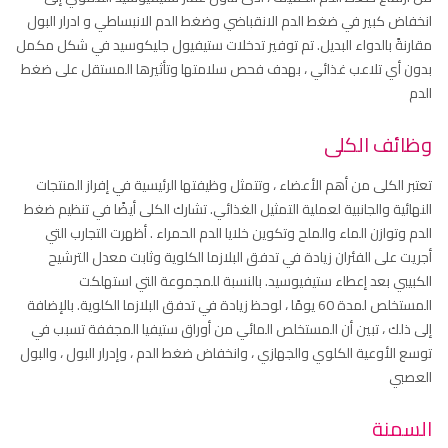
انخفاض كبير في ضغط الدم الانقباضي وضغط الدم الانبساطي و ادرار البول
مقارنةً بالدواء البديل. تم توفير تدخلات ستيفيول جليكوسيد في شكل مكمل
بدون أي تلاعب غذائي ، بهدف فحص سلامتها وتأثيرها المستقل على ضغط
الدم
وظائف الكلى
تعتبر الكلى من أهم الأعضاء ، وتتمثل وظيفتها الرئيسية في إفراز المنتجات
النهائية والجانبية لعملية التمثيل الغذائي. تشارك الكلى أيضًا في تنظيم ضغط
الدم وتوازن الماء والملح وتكوين خلايا الدم الحمراء . أظهرت التجارب التي
أجريت على الفئران زيادة في تدفق البلازما الكلوية وثابت معدل الترشيح
الكبيبي بعد إعطاء ستيفيوسيد. بالنسبة للمجموعة التي استهلكت
المستخلص لمدة 60 يومًا ، لوحظ زيادة في تدفق البلازما الكلوية. بالإضافة
إلى ذلك ، تبين أن المستخلص المائي من أوراق ستيفيا المجففة تسبب في
توسع الأوعية الكلوي والجهازي ، وانخفاض ضغط الدم ، وإدرار البول ، والبول
العصبي
السمنة