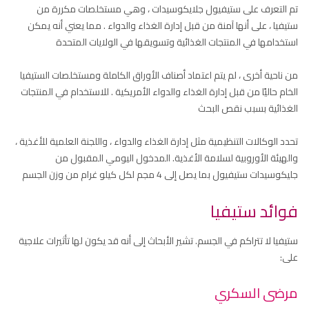
تم التعرف على ستيفيول جلايكوسيدات ، وهي مستخلصات مكررة من
ستيفيا ، على أنها آمنة من قبل إدارة الغذاء والدواء . مما يعني أنه يمكن
استخدامها في المنتجات الغذائية وتسويقها في الولايات المتحدة
من ناحية أخرى ، لم يتم اعتماد أصناف الأوراق الكاملة ومستخلصات الستيفيا
الخام حاليًا من قبل إدارة الغذاء والدواء الأمريكية . للاستخدام في المنتجات
الغذائية بسبب نقص البحث
تحدد الوكالات التنظيمية مثل إدارة الغذاء والدواء ، واللجنة العلمية للأغذية ،
والهيئة الأوروبية لسلامة الأغذية. المدخول اليومي المقبول من
جليكوسيدات ستيفيول بما يصل إلى 4 مجم لكل كيلو غرام من وزن الجسم
فوائد ستيفيا
ستيفيا لا تتراكم في الجسم. تشير الأبحاث إلى أنه قد يكون لها تأثيرات علاجية
على:
مرضى السكري