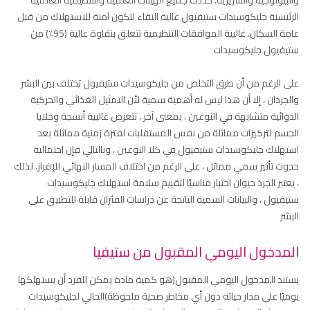
والبيولوجية والسريرية. حددت جميع الهيئات العلمية والتنظيمية العالمية
الرئيسية جليكوسيدات ستيفيول عالية النقاء لتكون آمنة للاستهلاك من قبل
عامة السكان. غالبية الموافقات التنظيمية تتعلق بنقاوة عالية (95٪) من
ستيفيول جليكوسيدات
على الرغم من أن طرق التخلص من جليكوسيدات ستيفيول تختلف بين البشر
والجرذان ، إلا أن هذا ليس له أهمية سمية لأن التمثيل الغذائي والحركية
الدوائية متشابهة في النوعين . بمعنى آخر ، تتعرض غالبية أنسجة وخلايا
الجسم لتركيزات مماثلة من نفس المستقلبات لفترة زمنية مماثلة بعد
استهلاك جليكوسيدات ستيفيول في كلا النوعين ، وبالتالي فإن احتمالية
حدوث تأثير سمي مماثل ، على الرغم من اختلاف المسار النهائي للإفراز. لذلك
، يعتبر الجرذ حيوان اختبار مناسبًا لتقييم سلامة استهلاك جليكوسيدات
ستيفيول ، والبيانات السمية الناتجة عن دراسات الفئران قابلة للتطبيق على
البشر
المدخول اليومي المقبول من ستيفيا
يستند المدخول اليومي المقبول(هو كمية مادة يمكن للفرد أن يستهلكها
يوميًا على مدار حياته دون أي مخاطر صحية ملحوظة)الحالي لجليكوسيدات