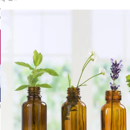
ال
د
ا
إ