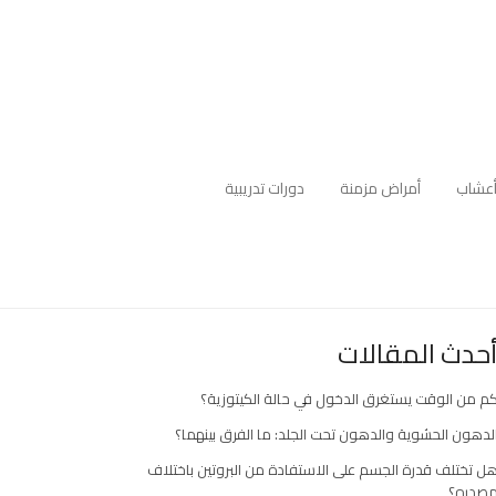
عشاب
أمراض مزمنة
دورات تدريبية
حدث المقالات
م من الوقت يستغرق الدخول في حالة الكيتوزية؟
لدهون الحشوية والدهون تحت الجلد: ما الفرق بينهما؟
ل تختلف قدرة الجسم على الاستفادة من البروتين باختلاف
صدره؟
ارك