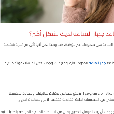
عد جهاز المناعة لديك بشكل أكبر؟
فة المناعة هي معلومات غير مؤكدة. كما وهذا يعني أنها تأتي من تجربة شخصية
ط مع
جهاز المناعة
محدود للغاية. ومع ذلك، وجدت بعض الدراسات فوائد مناعية
يأتي زيت القرنفل العطري من براعم الزهور المجففة لشجرة Syzygium aromaticum. يتمتع بخصائص مضادة للالتهابات ومضادة للأكسدة
سنين في الممارسات الطبية التقليدية لتخفيف الألم ومساعدة الجروح.
فل العطري . كما ووجدت أن زيت القرنفل العطري يقلل من الاستجابة المناعية المرتبطة بالخلايا التائية