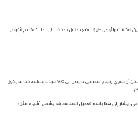
عن طريق استنشاقها أو عن طريق وضع محلول مخفف على الجلد. تُستخدم لأغراض
الزيوت العطرية هي مواد معقدة للغاية. على سبيل المثال، يمكن أن تحتوي زيتية واحدة على ما يصل إلى 400 مركب مختلف. كما قد يكون
م.
اعي. يشار إلى هذا باسم تعديل المناعة. قد يشمل أشياء مثل: