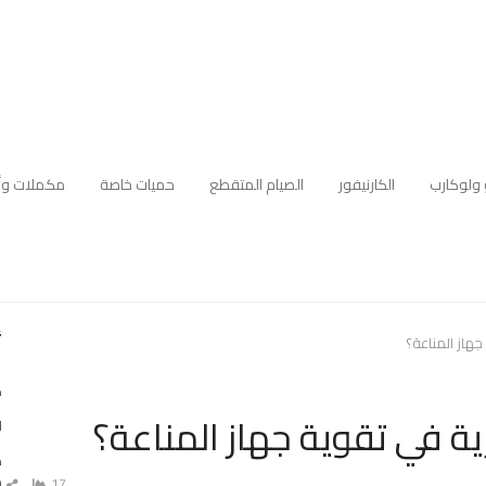
 ولوكارب
الكارنيفور
الصيام المتقطع
حميات خاصة
مكملات وأ
أ
هاز المناعة؟
ك
 في تقوية جهاز المناعة؟
ا
ه
م
17
ش