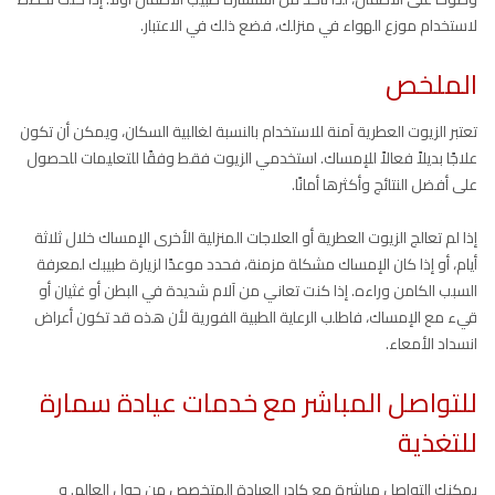
لاستخدام موزع الهواء في منزلك، فضع ذلك في الاعتبار.
الملخص
تعتبر الزيوت العطرية آمنة للاستخدام بالنسبة لغالبية السكان، ويمكن أن تكون
علاجًا بديلاً فعالاً للإمساك. استخدمي الزيوت فقط وفقًا للتعليمات للحصول
على أفضل النتائج وأكثرها أمانًا.
إذا لم تعالج الزيوت العطرية أو العلاجات المنزلية الأخرى الإمساك خلال ثلاثة
أيام، أو إذا كان الإمساك مشكلة مزمنة، فحدد موعدًا لزيارة طبيبك لمعرفة
السبب الكامن وراءه. إذا كنت تعاني من آلام شديدة في البطن أو غثيان أو
قيء مع الإمساك، فاطلب الرعاية الطبية الفورية لأن هذه قد تكون أعراض
انسداد الأمعاء.
للتواصل المباشر مع خدمات عيادة سمارة
للتغذية
يمكنك التواصل مباشرة مع كادر العيادة المتخصص من حول العالم. و