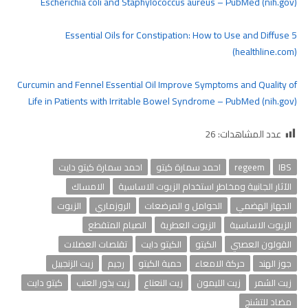
Escherichia coli and Staphylococcus aureus – PubMed (nih.gov)
5 Essential Oils for Constipation: How to Use and Diffuse
(healthline.com)
Curcumin and Fennel Essential Oil Improve Symptoms and Quality of
Life in Patients with Irritable Bowel Syndrome – PubMed (nih.gov)
عدد المشاهدات:
26
IBS
regeem
احمد سمارة كيتو
احمد سمارة كيتو دايت
الآثار الجانبية ومخاطر استخدام الزيوت الاساسية
الامساك
الجهاز الهضمي
الحوامل و المرضعات
الروزماري
الزيوت
الزيوت الاساسية
الزيوت العطرية
الصيام المتقطع
القولون العصبي
الكيتو
الكيتو دايت
تقلصات العضلات
جوز الهند
حركة الامعاء
حمية الكيتو
رجيم
زيت الزنجبيل
زيت الشمر
زيت الليمون
زيت النعناع
زيت بذور العنب
كيتو دايت
مضاد للتشنج