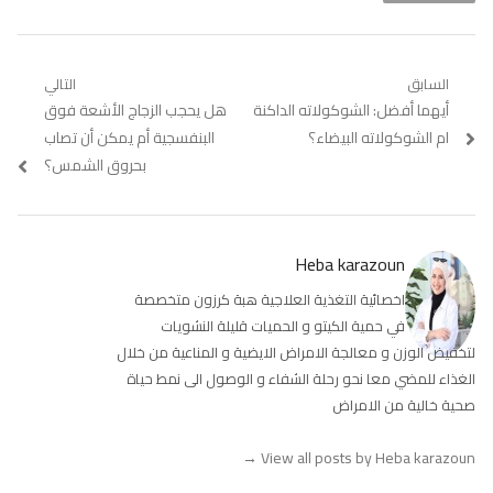
تصفّح
السابق
التالي
Previous
أيهما أفضل: الشوكولاته الداكنة
Next
هل يحجب الزجاج الأشعة فوق
المقالات
post:
post:
ام الشوكولاته البيضاء؟
البنفسجية أم يمكن أن تصاب
بحروق الشمس؟
Heba karazoun
اخصائية التغذية العلاجية هبة كرزون متخصصة
في حمية الكيتو و الحميات قليلة النشويات
لتخفيض الوزن و معالجة الامراض الايضية و المناعية من خلال
الغذاء للمضي معا نحو رحلة الشفاء و الوصول الى نمط حياة
صحية خالية من الامراض
→
View all posts by Heba karazoun