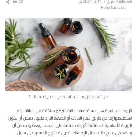
Published:
أبريل 7, 2024
3:11 م
26
شار
Author
Heba karazoun
المق
هل تساعد الزيوت الاساسية على علاج الامساك ؟
الزيوت الاساسية هي مستخلصات عالية التركيز مشتقة من النباتات. يتم
استخلاصها إما عن طريق تبخير النباتات أو الضغط البارد عليها . يمكن أن يكون
للزيوت الأساسية المختلفة تأثيرات مختلفة على الجسم، وبعضها يمكن أن
يساعد في علاج حالات مثل الإمساك. فهي قد تريح الجسم، على سبيل