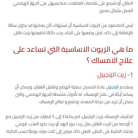
المثال، أو تشجع على تقلصات العضلات، مما يسهل على الجهاز الهضمي
العمل بشكل صحيح.
ليس المقصود من الزيوت الاساسية أن تستهلك، لأن بعضها قد يكون سامًا.
بالإضافة إلى ذلك، قبل وضعها على الجلد، يجب دائمًا تخفيفها بزيت ناقل.
ما هي الزيوت الاساسية التي تساعد على
علاج الامساك ؟
1- زيت الزنجبيل
يستخدم
الزنجبيل
عادة لتحسين عملية الهضم وتقليل الغثيان، ويمكن أن
يساعد أيضًا في علاج الإمساك. له تأثيرات منشطة للجهاز الهضمي والتي
يمكن أن تزيد من حركة المعدة، وتمنع و تعالج الإمساك.
لتخفيف الإمساك بزيت الزنجبيل، قم بخلط 3 إلى 5 قطرات من زيت الزنجبيل مع
1 أونصة من الزيت الناقل مثل زيت جوز الهند أو زيت بذور العنب. قومي
بتدليك الخليط على البطن. افعل ذلك مرتين إلى ثلاث مرات يوميًا حسب الحاجة.