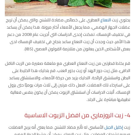
يحتوي زيت
النعناع
العطري على خصائص مضادة للتشنج، والتي يمكن أن تريح
عضلات الجهاز الهضمي، مما يجعل الأمعاء أكثر مرونة. هذا يمكن أن يساعد
في تخفيف الإمساك. تمكنت إحدى الدراسات التي أجريت عام 2008 من دعم
هذا الأمر، حيث وجدت أن زيت النعناع ساعد بنجاح في تخفيف الإمساك لدى
بعض الأشخاص الذين يعانون من متلازمة القولون العصبي (IBS).
قم بخلط قطرتين من زيت النعناع العطري مع ملعقة صغيرة من الزيت الناقل
الدافئ، مثل زيت جوز الهند أو زيت بذور العنب. قم بتدليك هذا الخليط على
البطن واستنشق الرائحة. التدليك يزيد من حركة الأمعاء، والاستنشاق يساعد
على استرخاء تلك العضلات. افعل ذلك مرتين إلى ثلاث مرات يوميًا حتى يزول
الإمساك. أثبتت الدراسات أن استنشاق الزيوت يمكن أن يكون بنفس فعالية
تطبيقها مباشرة على الجلد.
4- زيت الروزماري من افضل الزيوت الاساسية
زيت
إكليل الجبل
الأساسي له تأثير مضاد للتشنج، مما يعني أنه يريح العضلات
ويمنع تشنجات العضلات. مثل زيت النعناع، يمكن أن ينشط الجهاز الهضمي