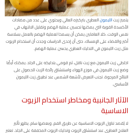
يتميز زيت
الليمون
العطري بتركيزه العالي ويحتوي على عدد من مضادات
الأكسدة القوية التي يمكنها تحسين عملية الهضم وتقليل الالتهاب في
نفس الوقت. كلا العاملين يمكن أن يسمحا لعملية الهضم بالعمل بسلاسة
أكبر والقضاء على الإمساك. حتى أن إحدى الدراسات وجدت أن استخدام الزيوت
مثل زيت الليمون في التدليك العطري يحسن عملية الهضم.
اخلطي زيت الليمون مع زيت ناقل، ثم قومي بتدليكه على الجلد. يمكنك أيضًا
وضع زيت الليمون في موزع الهواء واستنشاق رائحة الزيت للحصول على
النتائج المرجوة. تجنب التعرض لأشعة الشمس عند تطبيق زيت الليمون
الأساسي.
الآثار الجانبية ومخاطر استخدام الزيوت
الاساسية
لا يُقصد تناول الزيوت الاساسية عن طريق الفم، وبعضها سام. يظهر تأثير
العلاج العطري عند استنشاق الزيوت وتدليك الزيوت المخففة على الجلد. تعتبر