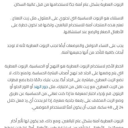
الزيوت العطرية بشكل عام آمنة جدًا لاستخدامها من قبل غالبية السكان.
الاستثناء هو الزيوت الاساسية التي تحتوي على المنثول، مثل زيت النعناع .
تعتبر هذه المنتجات آمنة للاستخدام للبالغين، ولكنها قد تكون خطرة على
الأطفال الصغار والرضع عند استنشاقها.
يجب على النساء الحوامل والمرضعات أيضًا تجنب الزيوت العطرية لأنه لا توجد
أبحاث كافية للتأكد من أنها جميعها آمنة.
الخطر الأكبر لاستخدام الزيوت العطرية هو التهيج أو الحساسية. الزيوت العطرية
التي يتم وضعها على الجلد قد تهيج أصحاب البشرة الحساسة. ولمنع ذلك، لا
تضع الزيت العطري مباشرة على الجلد أبدًا. يجب عليك دائمًا خلط بضع قطرات
من الزيت العطري مع زيت ناقل من اختيارك، مثل
جوز الهند
أو اللوز الحلو أو
الزيتون. قم بإجراء اختبار لمعرفة ما إذا كنت تعاني من الحساسية عن طريق
وضع الزيت المخفف على رقعة جلدية صغيرة. إذا لم يحدث أي رد فعل خلال
24 إلى 48 ساعة، فيجب أن يكون آمنًا للاستخدام الموضعي.
الزيوت العطرية آمنة بشكل عام للبالغين. ومع ذلك، قد يكون لها تأثير أكثر
وضوحًا على الأطفال، لذا تأكد من استشارة طبيب الأطفال أولاً. إذا كنت تخطط