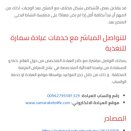
قد يتفاعل بعض الأشخاص بشكل مختلف مع المشي بعد الوجبات، لذلك من
المهم أن تبدأ بكثافة أقل إذا لم تكن معتادًا على ممارسة النشاط البدني
المتكرر بعد.
للتواصل المباشر مع خدمات عيادة سمارة
للتغذية
يمكنك التواصل مباشرة مع كادر العيادة المتخصص من حول العالم. كما و
الاستفادة من برامجنا الغذائية المتخصصة في علاج الامراض المزمنة
المختلفة . و ذلك من خلال حجز المواعيد بواسطة موقع العيادة او خدمة
الواتساب.
رقم واتساب العيادة:
00962795581329
موقع العيادة الالكتروني:
www.samaraketolife.com
المصادر
https://pubmed.ncbi.nlm.nih.gov/36715875