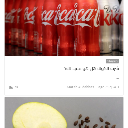
متفرقات
شرب الكولا: هل هو مفيد لك؟
…
Author
3 سنوات ago
Marah ALdabbas
79