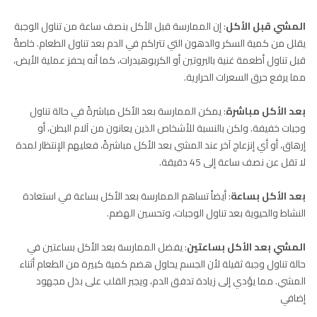
المشي قبل الأكل
: إن الممارسة قبل الأكل بنصف ساعة من تناول الوجبة
يقلل من كمية السكر والدهون التي تتراكم في الدم بعد تناول الطعام. خاصةً
قبل تناول أطعمة غنية بالبروتين أو الكربوهيدرات، كما أنه يحفز عملية الأيض،
مما يرفع حرق السعرات الحرارية.
بعد الأكل مباشرة
: يمكن الممارسة بعد الأكل مباشرةً في حالة تناول
وجبات خفيفة. ولكن بالنسبة للأشخاص الذين يعانون من آلام البطن، أو
إرهاق، أو أي إنزعاج آخر عند المشي بعد الأكل مباشرةً، فعليهم الإنتظار لمدة
لا تقل عن نصف ساعة إلى 45 دقيقة.
بعد الأكل بساعة
: أيضاً تساهم الممارسة بعد الأكل بساعة في استعادة
النشاط والحيوية بعد تناول الوجبات، وتحسين الهضم.
المشي بعد الأكل بساعتين
: يفضل الممارسة بعد الأكل بساعتين في
حالة تناول وجبة ثقيلة لأن الجسم يحاول هضم كمية كبيرة من الطعام أثناء
المشي. مما يؤدي إلى زيادة تدفق الدم، ويجبر القلب على بذل مجهود
إضافي