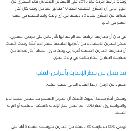
وجدت دراسة أجريت عام 2016 على الأشخاص المصابين بداء السكري من
النوع الثاني أن المشي الخفيف لمدة 10 دقائق بعد كل وجبة كان أكثر
فعالية من المشي لمدة 30 دقيقة في أي وقت واحد للتحكم في نسبة
السكر في الدم.
في حين أن ممارسة الرياضة بعد الوجبة لها تأثير خاص على مرضى السكري،
يمكن للآخرين الاستفادة من تأثيراتها الخافضة لسكر الدم أيضًا. وجدت الأبحاث
أن ممارسة التمارين الخفيفة أقرب إلى وقت تناول الطعام أكثر فعالية من
ممارسة التمارين الأكثر كثافة في وقت لاحق.
قد يقلل من خطر الإصابة بأمراض القلب
لعقود من الزمن، ارتبط النشاط البدني بصحة القلب.
وبشكل أكثر تحديدًا، أظهرت الأبحاث أن التمرين المنتظم قد يخفض ضغط الدم
والكوليسترول الضار (LDL)، مع تقليل خطر الإصابة بالسكتة الدماغية أو النوبة
القلبية.
توصي CDC بممارسة 30 دقيقة من التمارين متوسطة الشدة 5 أيام على