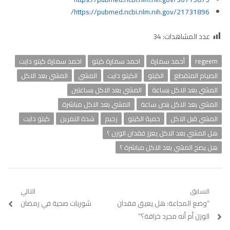
https://pubmed.ncbi.nlm.nih.gov/21731896/
عدد المشاهدات:
34
regeem
أحمد سمارة
احمد سمارة كيتو
احمد سمارة كيتو دايت
الصيام المتقطع
الكيتو
الكيتو دايت
المشي
المشي بعد الاكل
المشي بعد الاكل بساعة
المشي بعد الاكل بساعتين
المشي بعد الاكل بنص ساعة
المشي بعد الاكل مباشرة
المشي قبل الاكل
حمية الكيتو
رجيم
شدة التمرين
كيتو دايت
هل المشي بعد الاكل يعزز فقدان الوزن ؟
هل يصح المشي بعد الاكل مباشرة ؟
تصفّح
السابق
التالي
Previous
“وضع المجاعة: هل يعيق فقدان
Next
شوربات صحية في رمضان
المقالات
post:
post:
الوزن أم أنه مجرد خرافة؟”