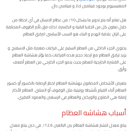
المغنيسيوم بوجود فيتامين ك2 و فيتامين دال.
هل تعلم أنه يتم تدوير ما يشكل 10٪ من عظام الانسان في أي لحظة من
خلال تعاون كل من الخلايا البانية و الكاسرة. لذلك فإن تأثير الظروف المختلفة
على اتزان علاقة الهدم و البناء هو السبب الأساسي لترقق العظام.
يحتوي الجزء الداخلي من العظم السليم على فراغات صغيرة مثل الاسفنج. و
يزيد ترقق العظام مع ازدياد حجم هذه الفراغات.كما يؤثر هشاشة العظام
على القشرة الخارجية للعظم بحيث ينمو الجزء الخارجي من العظم أضعف
وأرق.
يتعرض الأشخاص المصابون بهشاشة العظام لخطر الإصابة بالكسور أو كسور
العظام أثناء القيام بأنشطة روتينية مثل الوقوف أو المشي. العظام الأكثر
إصابة هي الضلوع والوركين والعظام في الرسغين والعمود الفقري.
أسباب هشاشه العظام
يبلغ معدل انتشار هشاشة العظام بين البالغين 12.6٪. في حين يبلغ معدل