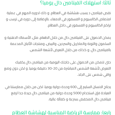
ثالثا: استهلاك الفيتامين دال يوميا؟
نقص فيتامين د يسبب هشاشة في العظام. و ذلك لدوره المهم في عملية
امتصاص الكالسيوم و الفسفور في الامعاء. بالإضافة إلى دوره في ترسب و
تراكم الكالسيوم و الفسفور في داخل العظام.
يمكن الحصول على الفيتامين دال من خلال الطعام، مثل. الأسماك الدهنية و
السلمون والتونة والماكريل والسردين، والبيض، ومنتجات الألبان المدعمة
بالفيتامين دال. و كذلك من خلال التعرض لأشعة الشمس.
حتى تتمكن من الحصول على حاجتك اليومية من فيتامين دال يكفيك
التعرض لأشعة الشمس المباشرة من 20-30 دقيقة يوميا. و لكن دون وضع
واقي شمس على الجلد.
يحتاج الانسان السليم إلى 600 وحدة دولية يوميا. لكن من خلال ممارستنا في
العيادة فإن استخدام 5000 وحدة دولية من فيتامين دال جيدة جدا لرفع
فيتامين دال المنخفض بسرعة و كفائة عالية.
رابعا: ممارسة الرياضة المناسبة لهشاشة العظام