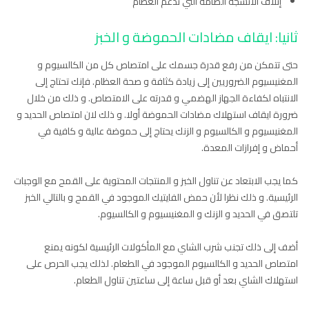
إتلاف الأنسجة الضامة التي تدعم العظام
ثانيا: ايقاف مضادات الحموضة و الخبز
حتى تتمكن من رفع قدرة جسمك على امتصاص كل من الكالسيوم و
المغنيسيوم الضروريين إلى زيادة كثافة و صحة العظام. فإنك تحتاج إلى
الانتباه لكفاءة الجهاز الهضمي و قدرته على الامتصاص. و ذلك من خلال
ضرورة ايقاف استهلاك مضادات الحموضة أولا. و ذلك لان امتصاص الحديد و
المغنيسيوم و الكالسيوم و الزنك يحتاج إلى حموضة عالية و كافية في
أحماض و إفرازات المعدة.
كما يجب الابتعاد عن تناول الخبز و المنتجات المحتوية على القمح مع الوجبات
الرئيسية. و ذلك نظرا لأن حمض الفايتيك الموجود في القمح و بالتالي الخبز
تلتصق في الحديد و الزنك و المغنيسيوم و الكالسيوم.
أضف إلى ذلك تجنب شرب الشاي مع المأكولات الرئيسية لكونه يمنع
امتصاص الحديد و الكالسيوم الموجود في الطعام. لذلك يجب الحرص على
استهلاك الشاي بعد أو قبل ساعة إلى ساعتين تناول الطعام.