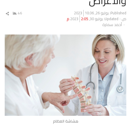
والاعراض
Published:
يوليو 26, 2023
10:36
46
شار
ص
Updated: يوليو 30, 2023
2:05 م
المق
Author
أحمد سمارة
هشاشة العظام