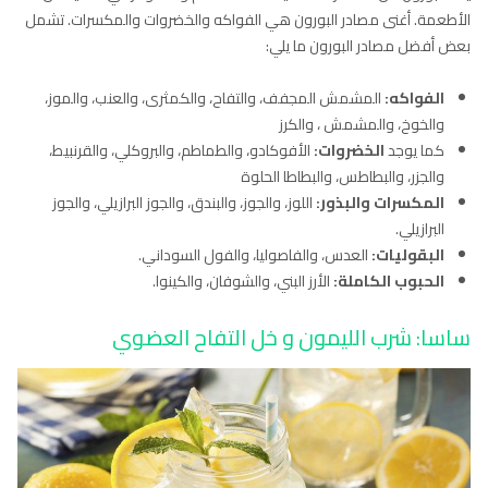
الأطعمة. أغنى مصادر البورون هي الفواكه والخضروات والمكسرات. تشمل
بعض أفضل مصادر البورون ما يلي:
الفواكه:
المشمش المجفف، والتفاح، والكمثرى، والعنب، والموز،
والخوخ، والمشمش ، والكرز
كما يوجد
الخضروات:
الأفوكادو، والطماطم، والبروكلي، والقرنبيط،
والجزر، والبطاطس، والبطاطا الحلوة
المكسرات والبذور:
اللوز، والجوز، والبندق، والجوز البرازيلي، والجوز
البرازيلي.
البقوليات:
العدس، والفاصوليا، والفول السوداني.
الحبوب الكاملة:
الأرز البني، والشوفان، والكينوا.
ساسا: شرب الليمون و خل التفاح العضوي