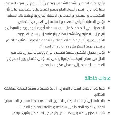
يؤدي قلة التعرض لاشعة الشمس ونقص الكالسيوم إلى سوء التغذية.
مما يؤدي إلى نقص المواد الخام وعدم القدرة على امتصاصها. علما بأن
الفيتامينات و المعادن و الاحماض الامينية الضرورية لإعادة بناء العظام.
يؤدي الاصابة بأمراض الامعاء و المناعة إلى العجز عن امتصاص
المغذيات في الامعاء. كما يسبب استخدام أدوية الروميتويد و السرطان و
الايدز إلى الاصابة بهشاشة العظام. بالإضافة إلى استهلاك ادوية
الكورتيزون و الصرع و مثبطات احماض المعدة و ادوية الاكتئاب و القلق
و بعض ادوية السكر مثل Thiazolidinediones.
يؤدي دخول الشخص بحمية تخفيض الوزن ووصوله للهزال. كما هو
الحال في مرض انروكسيانيرفوزا والذي قد يؤدى فقدان وزن الدهون و
العضلات المستمر إلى فقدان مكونات العظام.
عادات خاطئة
كما يؤدي كثرة السهر و التوتر إلى زيادة خسارة و سرعة الاصابة بهشاشة
العظام.
بالاضافة إلى أن قلة الحركة و الخمول المستمر هما المسببان الاساسيان
لفقدان الحاجة للحفاظ على سماكة و كثافة العظام و العضلات
شرب الكحول يرفع و يرتبط بشكل وثيق في اصابة من يشرب بترقق