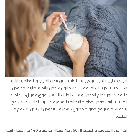
لا يوجد دليل علمي قوي يثبت العلاقة بين شرب الحليب و العظام إيجابا أو
سلبا. إذ بينت دراسات بحثية على 2.5 مليون شخص نتائج متضاربة بخصوص
علاقة كسور عظام الحوض و شرب الحليب للبالغين فوق عمر ال65 عام. و
التي بينت انه تنخفض خطورة الاصابة بالكسور عند شرب الحليب. و لكن مع
زيادة الكمية ترتفع خطورة حصول كسور في الحوض 9٪ لكل 200غم من
الحليب.
لكن من المعروف و المثبت أن 60٪ من سكان إفريقيا و 40٪ من سكان اسيا