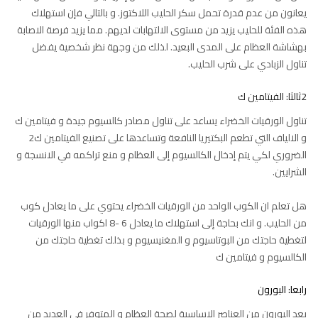
يعانون من عدم قدرة تحمل سكر الحليب اللاكتوز. و بالتالي فإن استهلاك
هذه الفئة للحليب يزيد من مستوى الالتهابات لديهم. مما يزيد فرصة الاصابة
بهشاشة العظام على المدى البعيد. لذلك من وجهة نظر شخصية يفضل
تناول الزبادي على شرب الحليب.
2ثالثا: الفيتامين ك
تناول الورقيات الخضراء يساعد على تناول مصادر كالسيوم جيدة و فيتامين ك
و الالياف التي تطعم البكتيريا النافعة وتساعدها على تصنيع الفيتامين ك2
الضروري لكي يتم إدخال الكالسيوم إلى العظام و منع تراكمه في الانسجة و
الشرايين.
هل تعلم ان الكوب الواحد من الورقيات الخضراء يحتوي على ما يعادل كوب
من الحليب. و انك بحاجة إلى استهلاك ما يعادل 6 -8 اكواب منها الورقيات
لتغطية حاجتك من البوتاسيوم و المغنيسيوم و بذلك تغطية حاجتك من
الكالسيوم و فيتامين ك
رابعا: البورون
يعد البورون من العناصر الاساسية لصحة العظام و المتوفر في العديد من