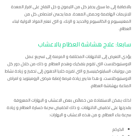
بالاضافة إلى ما سبق يحفز كل من الليمون و خل التفاح على افراز المعدة
للانزيمات الهاضمة وحمض المعدة. مما يحسن امتصاص كل من
المغنيسيوم و الكالسيوم والحديد و الزنك. و التي تعتبر المواد الاولية لبناء
العظام.
سابعا: علاج هشاشة العظام بالاعشاب
يؤدي التعرض إلى للالتهابات المختلفة و المزمنة إلى تسريع عمل
الاوستيوكلاست التي تقوم بتفكيك وهدم العظام. و ذلك من خلال دور كل
من بروتينات السايتوكينيسيز و التي تفرزه خلايا الدهون إلى تحفيز و زيادة نشاط
الاوستيوكلاست. و هذا ما يبرر زيادة فرصة إصابة مرضى الروميتويد و امراض
المناعة بهشاشة العظام.
لذلك يمكن الاستفادة من خصائص بعض الاعشاب و البهارات المعروفة
بقدرتها على تخفيض الالتهابات. و ذلك لتخفيض سرعة خسارة العظام و زيادة
سرعة بناء العظام. و من هذه الاعشاب و البهارات:
الكركم