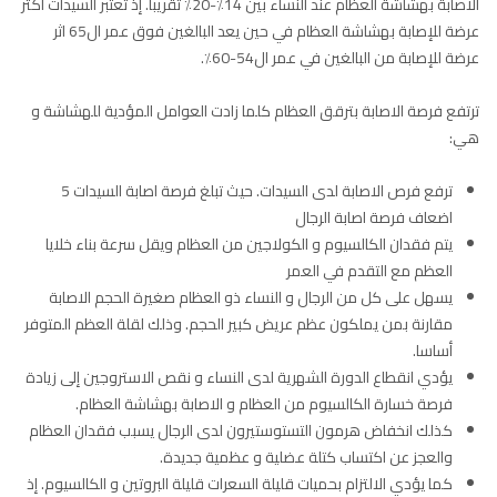
الاصابة بهشاشة العظام عند النساء بين 14٪-20٪ تقريبا. إذ تعتبر السيدات أكثر
عرضة للإصابة بهشاشة العظام في حين يعد البالغين فوق عمر ال65 اثر
عرضة للإصابة من البالغين في عمر ال54-60٪.
ترتفع فرصة الاصابة بترقق العظام كلما زادت العوامل المؤدية للهشاشة و
هي:
ترفع فرص الاصابة لدى السيدات. حيث تبلغ فرصة اصابة السيدات 5
اضعاف فرصة اصابة الرجال
يتم فقدان الكالسيوم و الكولاجين من العظام ويقل سرعة بناء خلايا
العظم مع التقدم في العمر
يسهل على كل من الرجال و النساء ذو العظام صغيرة الحجم الاصابة
مقارنة بمن يملكون عظم عريض كبير الحجم. وذلك لقلة العظم المتوفر
أساسا.
يؤدي انقطاع الدورة الشهرية لدى النساء و نقص الاستروجين إلى زيادة
فرصة خسارة الكالسيوم من العظام و الاصابة بهشاشة العظام.
كذلك انخفاض هرمون التستوستيرون لدى الرجال يسبب فقدان العظام
والعجز عن اكتساب كتلة عضلية و عظمية جديدة.
كما يؤدي الالتزام بحميات قليلة السعرات قليلة البروتين و الكالسيوم. إذ