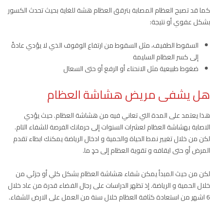
كما قد تصبح العظام المصابة بترقق العظام هشة للغاية بحيث تحدث الكسور
بشكل عفوي أو نتيجة:
السقوط الطفيف، مثل السقوط من ارتفاع الوقوف الذي لا يؤدي عادةً
إلى كسر العظام السليمة
ضغوط طبيعية مثل الانحناء أو الرفع أو حتى السعال
هل يشفى مريض هشاشة العظام
هذا يعتمد على المدة التي تعاني فيه من هشاشة العظام. حيث يؤدي
الاصابة بهشاشة العظام لعشرات السنوات إلى حرمانك الفرصة للشفاء التام.
لكن من خلال تغيير نمط الحياة والحمية و ادخال الرياضة يمكنك ابطاء تقدم
المرض أو حتى ايقافه و تقوية العظام إلى حدٍ ما.
لكن من حيث المبدأ يمكن شفاء هشاشة العظام بشكل كلي أو جزئي من
خلال الحمية و الرياضة. إذ تظهر الدراسات على رجال الفضاء قدرة من عاد خلال
6 اشهر من استعادة كثافة العظام خلال سنة من العمل على الارض للشفاء.