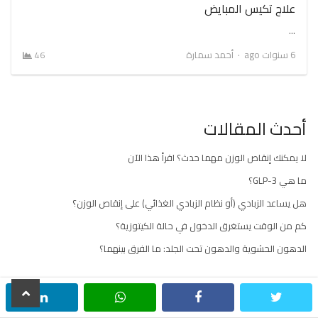
علاج تكيس المبايض
…
Author
6 سنوات ago
أحمد سمارة
46
أحدث المقالات
لا يمكنك إنقاص الوزن مهما حدث؟ اقرأ هذا الآن
ما هي GLP-3؟
هل يساعد الزبادي (أو نظام الزبادي الغذائي) على إنقاص الوزن؟
كم من الوقت يستغرق الدخول في حالة الكيتوزية؟
الدهون الحشوية والدهون تحت الجلد: ما الفرق بينهما؟
scroll
inkedin
whatsapp
facebook
twitter
to