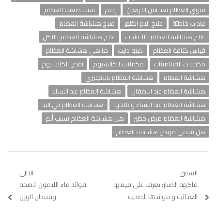
تقوي العظام بعد سن الاربعين
رجيم
سبب ضعف العظام
عادات خاطئة
علاج الام الظهر
علاج هشاشة العظام
علاج هشاشة العظام بالاعشاب
علاج هشاشة العظام بالاكل
قياس كثافة العظام
كيتو دايت
ما هي هشاشة العظام
مكملات الفيتامينات
مكملات الكالسيوم
نقص الكالسيوم
هشاشة العظام
هشاشة العظام بالانجليزي
هشاشة العظام عند الاطفال
هشاشة العظام عند النساء
هشاشة العظام عند النساء وعلاجها
هشاشة العظام في اليد
هشاشة العظام مرض خطير
هل هشاشة العظام تسبب ألم
هل يشفى مريض هشاشة العظام
تصفّح
السابق
التالي
Previous
فاكهة الصبار: تعرف على قيمها
Next
فوائد ماء الليمون للصحة
المقالات
post:
post:
الغذائية و فوائدها الصحية
وفقدان الوزن