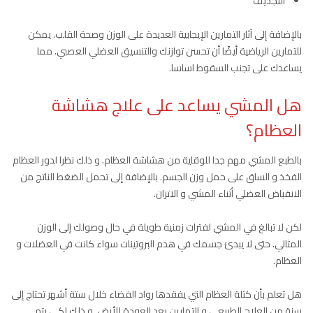
التجذيف
بالإضافة إلى آثار التمارين الإيجابية العديدة على الوزن وصحة القلب. يمكن
للتمارين الرياضية أيضًا أن تحسن توازنك والتنسيق العضلي العصبي. مما
يساعدك على تجنب السقوط اساسا.
هل المشي يساعد على علاج هشاشة
العظام؟
بالطبع المشي مهم جدا للوقاية من هشاشة العظام. و ذلك نظرا لدور العظام
الفخذ و الساق على حمل وزن الجسم. بالإضافة إلى تحمل الضغط الناتج من
الانقباض العضلي أثناء المشي و الاتزان.
لكن لا تبالغ في المشي لفترات زمنية طويلة في حال وصولك إلى الوزن
المثالي. حتى لا يبدئ جسمك في هدم البروتينات سواء كانت في العضلات و
العظام.
هل تعلم بأن كتلة العظام التي يفقدها رواد الفضاء خلال ستة أشهر تحتاج إلى
سنة من العلاج الطبيعي و التمارين بعد العودة للأرض. و ذلك لكي يتم