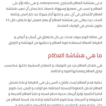
تدعى هشاشة العظام بالانجليزي osteoporosis. و هي حالة تؤثر على
العظام و تسبب في ضعفها وسهولة كسرها. كما يمكن أن تصيب هشاشة
العظام الأشخاص في أي عمر. و لكنها أكثر شيوعًا عند كبار السن، وخاصة
النساء. حيث يعاني من هشاشة العظام أو يعتبر معرض لها ما يقارب فال 53
مليون شخص في الولايات المتحدة.
في مقالة اليوم سوف نتحدث عن كل ما يتعلق في أسباب و أعراض و
الطريقة الفعالة لاستعادة قوة العظام و حماتيها من الهشاشة و الترقق.
ما هي هشاشة العظام
هي فقدان العظام جزء من البروتينات و المعادن الاساسية داخلها. مما يسبب
ترقق العظام وفقدانها القوة و الكثافة.
عملية هدم العظام ليست بالشيء السيئ بل هي الطريقة لإعادة تشكيل
العظام لتحمل الضغوط الجسدية المختلفة مع الوقت و الزمن. حيث تقوم
الخلايا الكاسرة بإفراز أنزيمات مذيبة تحطم انسجة و خلايا العظام القديمة و
المشوهة و المريضة. بينما تقوم الخلايا البانية بإعادة بناء انسجة العظام من
خلال صناعة بروتين
الكولاجين
و إضافته مع الكالسيوم و الفسفور و