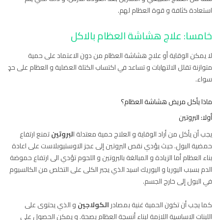
استعادة كثافة و قوة العظام لهم.
خامسا: علاج هشاشة العظام بالاكل
لا يمكن الوقاية أو علاج هشاشة العظام من دون الاعتماد على حمية
متوازنة تقلل الالتهابات و تساعد في اكتساب الكتلة العضلية و العظام على حدٍ
سواء.
ماذا يأكل مريض هشاشة العظام؟
أولا: البروتين
يجب أن يأكل من أراد الوقاية و العلاج حمية معتدلة ا
لبروتين
تمنع ارتفاع
حمضية البول. حيث يؤدي نقص البروتين إلى عجز الاوستيوبلاست على اعادة
بناء العظام أما الزيادة و المبالغة بالبروتين و اللحوم تؤدي الى ارتفاع حموضة
الدم بسبب اليوريا و اليوريك اسيد الذي يجبر الكلى على التخلص من الكالسيوم
في البول إلى خارج الجسم.
كما يجب أن تكون الحمية غنية بمصادر
الكولاجين
و الذي يحتوى على
اللبنات الاساسية اللازمة لبناء أنسجة العظام بصحة. و يمكن الحصول على