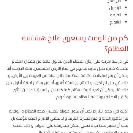
الجينسنج
الزنجبيل
القرفة
البابونج
كم من الوقت يستغرق علاج هشاشة
العظام؟
في دراسة اجريت على رجال الفضاء الذين يعانون عادة من فقدان العظام
بكميات كبيرة خلال فترة بقائهم في مدار الارض المنخفض. بينت الدراسة أنه
يمكن أن يتم استعادة الكثافة العظمية خلال سنة من العودة إلى الأرض. و
ذلك في حال لم تكن الرحلة تتجاوز الستة أشهر. أم من يستمر لفترة أطول من
ذلك فلا يمكن أن تعيد قوة العظام كما كانت في السابق نظرا لان التأثير
يكافئ الاصابة بهشاشة العظام لعشرة أعوام.
لذلك فإن مدة الالتزام يجب أن تكون طويلة لتحسين صحة العظام و الوقاية
من تدهور الحالة و منع خسارة المزيد. و لا يكفي الالتزام لمدة مؤقتة بل
يجب أن تصبح نمط حياة صحي يمكن ممارسته على الدوام. و ذلك لتجنب
ضعف العظام و الكسور في المستقبل بمشيئة الله تعالى.