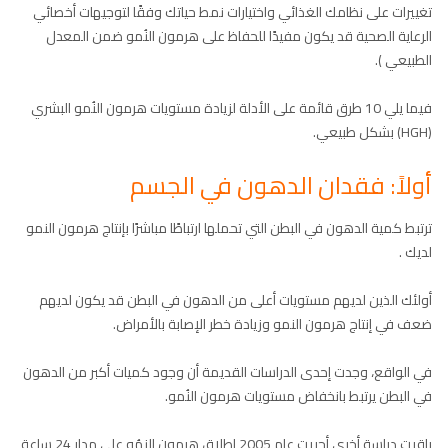
تغييرات على نظامك الغذائي واختيارات نمط حياتك وفقًا لتوجيهات أخصائي
الرعاية الصحية قد يكون مفيدًا للحفاظ على هرمون النُمو ضمن المعدل
الطبيعي ).
فيما يلي 10 طرق قائمة على الأدلة لزيادة مستويات هرمون النُمو البشري
(HGH) بشكل طبيعي.
أولاً: فقدان الدهون في الجسم
ترتبط كمية الدهون في البطن التي تحملها ارتباطًا مباشرًا بإنتاج هرمون النمو
لديك .
أولئك الذين لديهم مستويات أعلى من الدهون في البطن قد يكون لديهم
ضعف في إنتاج هرمون النمو وزيادة خطر الإصابة بالأمراض.
في الواقع، وجدت إحدى الدراسات القديمة أن وجود كميات أكبر من الدهون
في البطن يرتبط بانخفاض مستويات هرمون النُمو.
راقبت دراسة أخرى أجريت عام 2005 إطلاق هرمون النمُو على مدار 24 ساعة