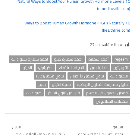
10 Natural Ways to Boost Your Human Growth Hormone Levels
(emedihealth.com)
10 Ways to Boost Human Growth Hormone (HGH) Naturally
(healthline.com)
عدد المشاهدات:
27
regeem
أحمد سمارة
احمد سمارة كيتو
احمد سمارة كيتو دايت
الأورنيثين
الجلوتامين
الصيام المتقطع
الكرياتين:
الكيتو
الكيتو دايت
تناول مكمل الأرجينين
تناول مكمل(غابا)
حاول ممارسة التمارين الرياضية
حمية الكيتو
رجيم
فقدان الدهون في الجسم
قلل من تناول السكر
كيتو دايت
مكملات الميلاتونين
تصفّح
السابق
التالي
Previous
تحدي خسارة الدهون: تحدي
Next
كيف يمكن جعل الفلافل صحي