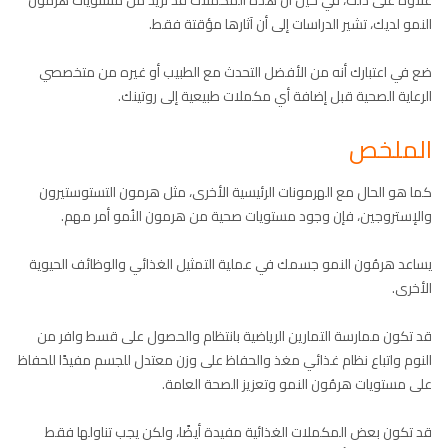
علاوة على ذلك، في حين أن هذه المكملات قد تزيد من مستويات هرمُون
النمو لديك، تشير الدراسات إلى أن آثارها مؤقتة فقط.
ضع في اعتبارك أنه من الأفضل التحدث مع الطبيب أو غيره من متخصصي
الرعاية الصحية قبل إضافة أي مكملات طبيعية إلى روتينك.
الملخص
كما هو الحال مع الهرمونات الرئيسية الأخرى، مثل هرمون التستوستيرون
والإستروجين، فإن وجود مستويات صحية من هرمون النُمو أمر مهم.
يساعد هرمُون النمو جسمك في عملية التمثيل الغذائي والوظائف الحيوية
الأخرى.
قد تكون ممارسة التمارين الرياضية بانتظام والحصول على قسط وافر من
النوم واتباع نظام غذائي مغذ والحفاظ على وزن معتدل للجسم مفيدًا للحفاظ
على مستويات هرمُون النمو وتعزيز الصحة العامة.
قد تكون بعض المكملات الغذائية مفيدة أيضًا، ولكن يجب تناولها فقط