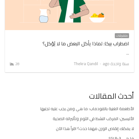
متفرقات
اضطراب بيكا: لماذا يأكل البعض ما لا يُؤكل؟
…
Author
سنة واحدة ago
Thekra Qandil
28
أحدث المقالات
الأطعمة الغنية بالفودماب: ما هي ومن يجب عليه تجنبها
الأليسين: المركب النشط في الثوم وتأثيراته الصحية
لا يمكنك إنقاص الوزن مهما حدث؟ اقرأ هذا الآن
ما هي GLP-3؟