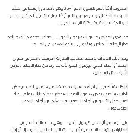
المعروف أيضًا باسم هرمُون النمو (GH)، وهو يلعب دورًا رئيسيًا في تنظيم
النمو عند الأطفال. يدعم هرمون النمو أيضًا عملية التمثيل الغذائي ويحسن
نمو العضلات والقوة وكتلة الجسم النحيل .
قد يؤدي انخفاض مستويات هرمون النُمو إلى انخفاض جودة حياتك، وزيادة
خطر الإصابة بالأمراض، ويؤدي إلى زيادة الدهون في الجسم .
ومع ذلك، لاحظ أنه لا ينصح بمعالجة التغيرات المرتبطة بالعمر في تكوين
الجسم أو الأداء البدني بهرمون النمو، لأنه قد يزيد من خطر الإصابة بأمراض
الأورام، مثل السرطان .
إذا كنت تشك في أن لديك مستويات منخفضة من هرمُون النمو، فيمكن
للطبيب تشخيص نقص هرمون النُمو باستخدام عدة اختبارات، بما في ذلك
اختبار تحمل الأنسولين، أو اختبار تحفيز GHRH-أرجينين، أو اختبار تحفيز
الجلوكاجون.
على الرغم من أن نقص هرمون النُمو — وهي حالة غالبًا ما تنتج عن
اضطرابات وراثية وحالات صحية أخرى — تتطلب علاجًا من الطبيب، إلا أن إجراء