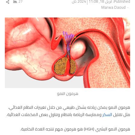
Published:
أبريل 18, 2024
11:08 ص
27
شار
Author
Marwa Daoud
المق
هرمون النمو
هرمون النمو يمكن زيادته بشكل طبيعي من خلال تغييرات النظام الغذائي،
مثل تقليل
السكر
وممارسة الرياضة بانتظام وتناول بعض المكملات الغذائية.
هرمون النمو البشري (HGH) هو هرمون مهم تنتجه الغدة النخامية.