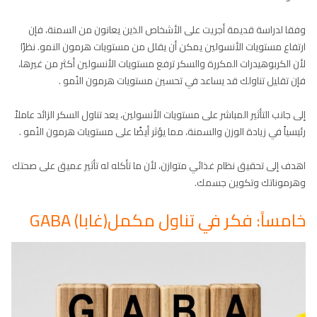
وفقا لدراسة قديمة أجريت على الأشخاص الذين يعانون من السمنة، فإن
ارتفاع مستويات الأنسولين يمكن أن يقلل من مستويات هرمون النمو. نظرًا
لأن الكربوهيدرات المكررة والسكر ترفع مستويات الأنسولين أكثر من غيرها،
فإن تقليل تناولك قد يساعد في تحسين مستويات هرمون النُمو .
إلى جانب التأثير المباشر على مستويات الأنسولين، يعد تناول السكر الزائد عاملاً
رئيسياً في زيادة الوزن والسمنة، مما يؤثر أيضًا على مستويات هرمون النُمو .
اهدف إلى تحقيق نظام غذائي متوازن، لأن ما تأكله له تأثير عميق على صحتك
وهرموناتك وتكوين جسمك.
خامساً: فكر في تناول مكمل(غابا) GABA