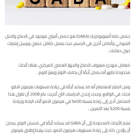
حمض جاما أمينوبوتيريك (GABA) هو حمض أميني موجود في الدماغ والحبل
الشوكي وأماكن أخرى في الجسم، حيث يعمل كناقل عصبي ويرسل إشارات
حول دماغك .
كعامل مهدئ معروف للدماغ والجهاز العصبي المركزي، هناك أبحاث
محدودة تظهر أنه يمكن أيضًا أن يخفف التوتر ويعزز النوم .
ومن المثير للاهتمام أنه قد يساعد أيضًا في زيادة مستويات هرمون النمُو
لديك. في الواقع، وجدت إحدى الدراسات التي أجريت عام 2008 أن تناول هذا
المكمل أدى إلى زيادة بنسبة 400% في هرمون النمو أثناء الراحة وزيادة
بنسبة 200% بعد التمرين .
تشير الأبحاث المحدودة إلى أن GABA قد يساعد أيضًا في تحسين النوم. يمكن
أن يؤدي ذلك إلى زيادة مستويات هرمون النمو، حيث يرتبط إطلاق هرمون