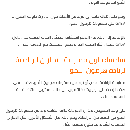
النُمو ليلاً بنوعية النوم .
ومع ذلك، هناك حاجة إلى مزيد من الأبحاث حول التأثيرات طويلة المدى لـ
GABA على مستويات هرمون النمو.
بالإضافة إلى ذلك، من المهم استشارة أخصائي الرعاية الصحية قبل تناول
GABA لتقليل الآثار الجانبية الضارة ومنع التفاعلات مع الأدوية الأخرى.
سادساً: حاول ممارسة التمارين الرياضية
لزيادة هرمون النمو
ممارسة الراياضة يمكن أن تزيد من مستويات هرمون النُمو. يعتمد مدى
هذه الزيادة على نوع وشدة التمرين، إلى جانب مستوى اللياقة القلبية
التنفسية لديك .
على وجه الخصوص، ثبت أن التمرينات عالية الكثافة تزيد من مستويات هرمون
النمو في العديد من الدراسات. ومع ذلك، فإن الأشكال الأخرى، مثل التمارين
المعتدلة الشدة، قد تكون مفيدة أيضًا .