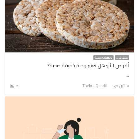
متفرقات
وصفات صحية
أقراص الأرز: هل تعتبر وجبة خفيفة صحية؟
…
Author
سنتين ago
Thekra Qandil
39