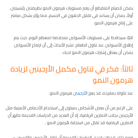
يمكن للصيام المتقطع أن يغير مستويات هرمون النمو بطريقتين رئيسيتين.
أولاً، يمكن أن يساعد في تقليل الدهون في الجسم، مما يؤثر بشكل مباشر
على إنتاج هرمون النمو.
ثانيًا، سيحافظ على مستويات الأنسولين منخفضة لمعظم اليوم، حيث يتم
إطلاق الأنسولين عند تناول الطعام. تشير الأبحاث إلى أن ارتفاع الأنسولين
يمكن أن يعطل إشارات هرمون النمو لديك .
ثالثاً: فكر في تناول مكمل الأرجينين لزيادة
هرمون النمو
عند تناوله بمفرده، قد يعزز
الأرجينين
هرمون النمو.
على الرغم من أن بعض الأشخاص يميلون إلى استخدام الأحماض الأمينية مثل
الأرجينين بجانب التمارين الرياضية، إلا أن العديد من الدراسات القديمة تظهر أن
التمارين الرياضية قد تقلل من استجابة هُرمون النمو .
ومع ذلك، لاحظت إحدى الدراسات القديمة أن تناول الأرجينين والليسين –