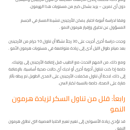
دون أي تمرين – يزيد بشكل كبير من مستويات هذا الهرمون.
وفقا لدراسة أنبوبة اختبار، يمكن للأرجينين تنشيط المسار في الجسم
المسؤول عن تخليق وإفراز هرمون النمو .
وجدت دراسة أخرى أجريت على 30 رجلاً نشطًا أن تناول 10 جرام من الأرجينين
بعد صيام طوال الليل أدى إلى زيادة متواضعة في مستويات هرمون النُمو .
ومع ذلك، من المهم التحدث مع الطبيب قبل إضافة الأرجينين إلى روتينك،
خاصة إذا كنت تتناول أدوية أخرى أو لديك أي حالات صحية أساسية. بالإضافة
إلى ذلك، لاحظ أن تناول مكملات الأرجينين على المدى الطويل تم ربطه بآثار
ضارة على الصحة، خاصة بالنسبة لكبار السن.
رابعاً: قلل من تناول السكر
لزيادة هرمون
النمو
قد تؤدي زيادة الأنسولين إلى تغيير تعبير الخلايا العصبية التي تطلق هرمون
النمو .