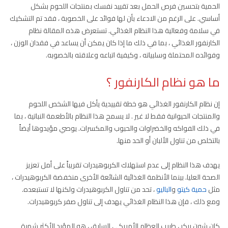
الحمية بتحسين فرص الحمل بعد تقييد نفسك بمنتجات اللحوم بشكل
أساسي. على الرغم من الادعاء بأن لها فوائد على الخصوبة ، فقد تم التشكيك
في سلامة وفعالية هذا النظام الغذائي. تستعرض هذه المقالة نظام
الكارنفور الغذائي ، بما في ذلك ما إذا كان يمكن أن يساعد في فقدان الوزن ،
وفوائده المحتملة وسلبياته ، وكيفية اتباعه وعلاقته بالخصوبه.
ما هو نظام الكارنفور ؟
إن نظام الكارنفور الغذائي هو خطة تقييدية يأكل فيها الشخص اللحوم
والمنتجات الحيوانية فقط لا غير . لا يسمح هذا النظام بالأطعمة النباتية ، بما
في ذلك الفواكه والخضراوات والحبوب والمكسرات. يوصي مؤيدوها أيضاً
بالتخلص من تناول الألبان أو الحد منها.
يهدف هذا النظام إلى عدم استهلاك الكربوهيدرات تقريباً على أمل تعزيز
الصحة العليا. بينما الأنظمة الغذائية الشائعة الأخرى منخفضة الكربوهيدرات ،
مثل
حمية كيتو
و
الباليو
، تحد من تناول الكربوهيدرات ولكنها لا تستبعده.
ومع ذلك ، فإن هذا النظام الغذائي يهدف إلى تناول صفر كربوهيدرات.
كان شون بيكر ، طبيب العظام الأمريكي السابق ، هو المؤيد الأكثر شهرة