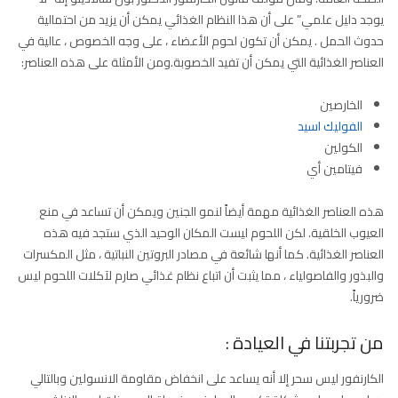
يوجد دليل علمي” على أن هذا النظام الغذائي يمكن أن يزيد من احتمالية
حدوث الحمل . يمكن أن تكون لحوم الأعضاء ، على وجه الخصوص ، عالية في
العناصر الغذائية التي يمكن أن تفيد الخصوبة.ومن الأمثلة على هذه العناصر:
الخارصين
الفوليك اسيد
الكولين
فيتامين أي
هذه العناصر الغذائية مهمة أيضاً لنمو الجنين ويمكن أن تساعد في منع
العيوب الخلقية. لكن اللحوم ليست المكان الوحيد الذي ستجد فيه هذه
العناصر الغذائية. كما أنها شائعة في مصادر البروتين النباتية ، مثل المكسرات
والبذور والفاصولياء ، مما يثبت أن اتباع نظام غذائي صارم لآكلات اللحوم ليس
ضرورياً.
من تجربتنا في العيادة :
الكارنفور ليس سحر إلا أنه يساعد على انخفاض مقاومة الانسولين وبالتالي