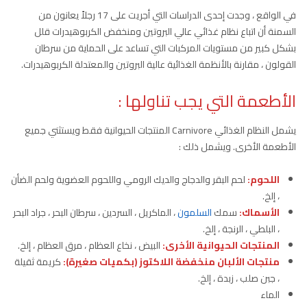
في الواقع ، وجدت إحدى الدراسات التي أجريت على 17 رجلاً يعانون من
السمنة أن اتباع نظام غذائي عالي البروتين ومنخفض الكربوهيدرات قلل
بشكل كبير من مستويات المركبات التي تساعد على الحماية من سرطان
القولون ، مقارنة بالأنظمة الغذائية عالية البروتين والمعتدلة الكربوهيدرات.
الأطعمة التي يجب تناولها :
يشمل النظام الغذائي Carnivore المنتجات الحيوانية فقط ويستثني جميع
الأطعمة الأخرى. ويشمل ذلك :
اللحوم:
لحم البقر والدجاج والديك الرومي واللحوم العضوية ولحم الضأن
، إلخ.
الأسماك:
سمك
السلمون
، الماكريل ، السردين ، سرطان البحر ، جراد البحر
، البلطي ، الرنجة ، إلخ.
المنتجات الحيوانية الأخرى:
البيض ، نخاع العظام ، مرق العظام ، إلخ.
منتجات الألبان منخفضة اللاكتوز (بكميات صغيرة):
كريمة ثقيلة
، جبن صلب ، زبدة ، إلخ.
الماء