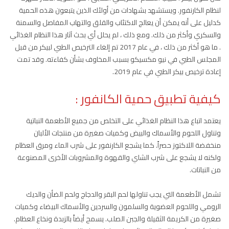
لنظام الكارنفور. ويستشهد بشهادات من أولئك الذين يتبعون هذه الحمية
كدليل على أنه يمكن أن يعالج الاكتئاب والقلق والتهاب المفاصل والسمنة
والسكري وأكثر من ذلك. ومع ذلك ، لم يحلل أي بحث آثار هذا النظام الغذائي
. ما هو أكثر من ذلك ، في عام 2017 تم إلغاء الترخيص الطبي لبيكر من قبل
المجلس الطبي في نيو مكسيكو بسبب المخاوف بشأن كفاءته. وقد تمت
إعادة ترخيص بيكر الطبي في عام 2019.
كيفية تطبيق حمية الكانفور :
يعتمد اتباع هذا النظام الغذائي على التخلص من جميع الأطعمة النباتية
وتناول اللحوم والأسماك والبيض وكميات صغيرة من منتجات الألبان
منخفضة اللاكتوز حصراً. كما يشجع الكارنفور على شرب الماء ومرق العظام
ولكنه لا يشجع على شرب الشاي والقهوة والمشروبات الأخرى المصنوعة
من النباتات.
تشمل الأطعمة التي يجب تناولها لحم البقر والدجاج ولحم الضأن والديك
الرومي واللحوم العضوية والسلمون والسردين والأسماك البيضاء وكميات
صغيرة من الكريمة الثقيلة والجبن الصلب. يسمح أيضاً بالزبدة ونخاع العظام.