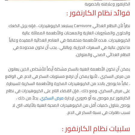
الكارنفور وعلاقته بالخصوبة
فوائد نظام الكارنفور :
نظراً لأن النظام الغذائي Carnivore يستبعد الكربوهيدرات ، فإنه يزيل الكعك
والحلوى والمشروبات الغازية والمعجنات والأطعمة المماثلة عالية
الكربوهيدرات. هذه الأطعمة منخفضة في العناصر الغذائية المفيدة وغالباً
ما تكون عالية في السعرات الحرارية. وبالتالي ، يجب أن تكون محدودة في
النظام الغذائي الصحي والمتوازن.
يمكن أن تكون الأطعمة الغنية بالسكر مشكلة أيضاً للأشخاص الذين يعانون
من مرض السكري ، لأنها يمكن أن ترفع مستويات السكر في الدم. في الواقع
، غالباً ما يوصى بالحد من الكربوهيدرات المكررة والأطعمة السكرية للسيطرة
على مرض السكري. ومع ذلك ، فإن القضاء التام على الكربوهيدرات في نظام
الكارنفور غير موصى به أو ضروري لإدارة
مرض السكري
. بدلاً من ذلك ،
يوصى بتناول كميات أقل من الكربوهيدرات الصحية الغنية بالألياف التي لا
تسبب طفرات في نسبة السكر في الدم.
سلبيات نظام الكارنفور :