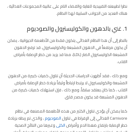
نظرا لطبيعته التقييدية للغاية والقضاء التام على غالبية المجموعات الغذائية ،
هناك العديد من الجوانب السلبية لهذا النظام.
1. غني بالدهون والكوليسترول والصوديوم
بالنظر إلى أن هذا النظام الغذائي يتكون فقط من الأطعمة الحيوانية ، يمكن
أن يكون مرتفعاً في الدهون المشبعة والكوليسترول. قد ترفع الدهون
المشبعة الكوليسترول الضار (LDL)، مما قد يزيد من خطر الإصابة بأمراض
القلب.
ومع ذلك ، فقد أظهرت الدراسات الحديثة أن تناول كميات كبيرة من الدهون
المشبعة والكوليسترول لا يرتبط ارتباطاً وثيقاً بزيادة خطر الإصابة بأمراض
القلب ، كما كان يعتقد سابقاً. ومع ذلك ، فإن استهلاك كميات كبيرة من
الدهون المشبعة قد يكون مصدر قلق.
كما يمكن أن يؤدي تناول الكثير من هذه الأطعمة المصنعة في نظام
Carnivore الغذائي إلى الإفراط في تناول
الصوديوم
، والذي تم ربطه بزيادة
خطر الإصابة بارتفاع ضغط الدم وأمراض
الكلى
وغيرها من النتائج الصحية