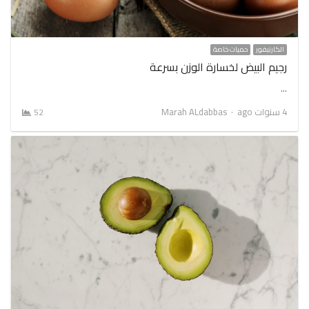
الكارنيفور
حميات خاصة
رجيم البيض لخسارة الوزن بسرعة
…
Author
4 سنوات ago
Marah ALdabbas
52