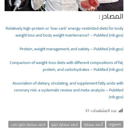
المصادر :
Relatively high-protein or ‘low-carb’ energy-restricted diets for body
weight loss and body weight maintenance? – PubMed (nih.gov)
Protein, weight management, and satiety – PubMed (nih.gov)
Comparison of weight-loss diets with different compositions of fat,
protein, and carbohydrates – PubMed (nih.gov)
Association of dietary, circulating, and supplement fatty acids with
coronary risk: a systematic review and meta-analysis – PubMed
(nih.gov)
عدد المشاهدات:
31
regeem
أحمد سمارة
احمد سمارة كيتو
احمد سمارة كيتو دايت