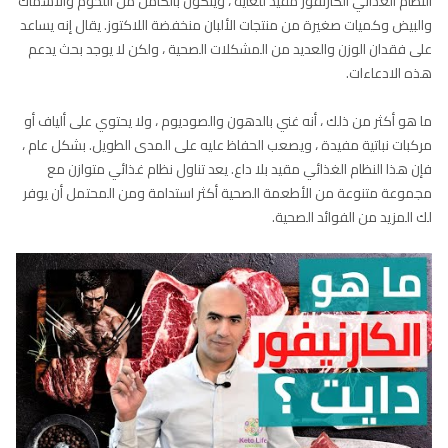
النظام الغذائي الكارنفور مقيد للغاية ، ويتكون بالكامل من اللحوم والأسماك
والبيض وكميات صغيرة من منتجات الألبان منخفضة اللاكتوز. يقال إنه يساعد
على فقدان الوزن والعديد من المشكلات الصحية ، ولكن لا يوجد بحث يدعم
هذه الادعاءات.
ما هو أكثر من ذلك ، أنه غني بالدهون والصوديوم ، ولا يحتوي على ألياف أو
مركبات نباتية مفيدة ، ويصعب الحفاظ عليه على المدى الطويل. بشكل عام ،
فإن هذا النظام الغذائي مقيد بلا داع. يعد تناول نظام غذائي متوازن مع
مجموعة متنوعة من الأطعمة الصحية أكثر استدامة ومن المحتمل أن يوفر
لك المزيد من الفوائد الصحية.