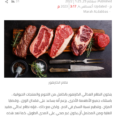
Published:
سبتمبر 29, 2022
1:25
31
شار
م
Updated: أغسطس 4, 2023
3:17 م
المق
Author
Marah ALdabbas
نظام الكارنفور
يتكون النظام الغذائي الكارنفور بالكامل من اللحوم والمنتجات الحيوانية ،
باستثناء جميع الأطعمة الأخرى. يزعم أنه يساعد على فقدان الوزن ، وقضايا
المزاج ، وتنظيم نسبة السكر في الدم . ولكن مع ذلك ، فإنه نظام غذائي مقيد
للغاية ومن المحتمل أن يكون غير صحي على المدى الطويل. كما تعد هذه