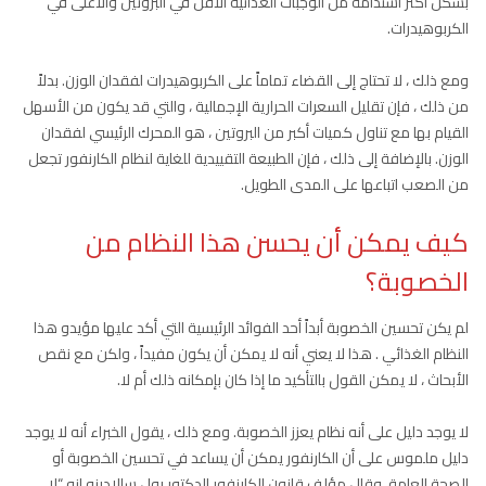
بشكل أكثر استدامة من الوجبات الغذائية الأقل في البروتين والأعلى في
الكربوهيدرات.
ومع ذلك ، لا تحتاج إلى القضاء تماماً على الكربوهيدرات لفقدان الوزن. بدلاً
من ذلك ، فإن تقليل السعرات الحرارية الإجمالية ، والتي قد يكون من الأسهل
القيام بها مع تناول كميات أكبر من البروتين ، هو المحرك الرئيسي لفقدان
الوزن. بالإضافة إلى ذلك ، فإن الطبيعة التقييدية للغاية لنظام الكارنفور تجعل
من الصعب اتباعها على المدى الطويل.
كيف يمكن أن يحسن هذا النظام من
الخصوبة؟
لم يكن تحسين الخصوبة أبداً أحد الفوائد الرئيسية التي أكد عليها مؤيدو هذا
النظام الغذائي . هذا لا يعني أنه لا يمكن أن يكون مفيداً ، ولكن مع نقص
الأبحاث ، لا يمكن القول بالتأكيد ما إذا كان بإمكانه ذلك أم لا.
لا يوجد دليل على أنه نظام يعزز الخصوبة. ومع ذلك ، يقول الخبراء أنه لا يوجد
دليل ملموس على أن الكارنفور يمكن أن يساعد في تحسين الخصوبة أو
الصحة العامة. وقال مؤلف قانون الكارنفور الدكتور بول سالادينو إنه “لا