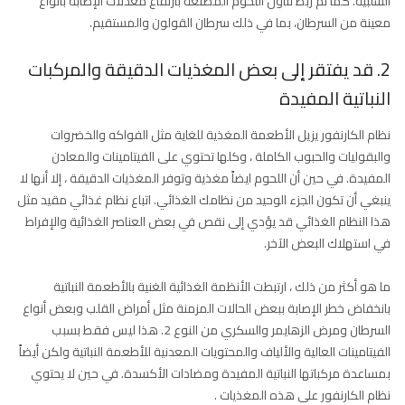
السلبية. كما تم ربط تناول اللحوم المصنعة بارتفاع معدلات الإصابة بأنواع
معينة من السرطان، بما في ذلك سرطان القولون والمستقيم.
2. قد يفتقر إلى بعض المغذيات الدقيقة والمركبات
النباتية المفيدة
نظام الكارنفور يزيل الأطعمة المغذية للغاية مثل الفواكه والخضروات
والبقوليات والحبوب الكاملة ، وكلها تحتوي على الفيتامينات والمعادن
المفيدة. في حين أن اللحوم ايضاً مغذية وتوفر المغذيات الدقيقة ، إلا أنها لا
ينبغي أن تكون الجزء الوحيد من نظامك الغذائي. اتباع نظام غذائي مقيد مثل
هذا النظام الغذائي قد يؤدي إلى نقص في بعض العناصر الغذائية والإفراط
في استهلاك البعض الآخر.
ما هو أكثر من ذلك ، ارتبطت الأنظمة الغذائية الغنية بالأطعمة النباتية
بانخفاض خطر الإصابة ببعض الحالات المزمنة مثل أمراض القلب وبعض أنواع
السرطان ومرض الزهايمر والسكري من النوع 2. هذا ليس فقط بسبب
الفيتامينات العالية والألياف والمحتويات المعدنية للأطعمة النباتية ولكن أيضاً
بمساعدة مركباتها النباتية المفيدة ومضادات الأكسدة. في حين لا يحتوي
نظام الكارنفور على هذه المغذيات .