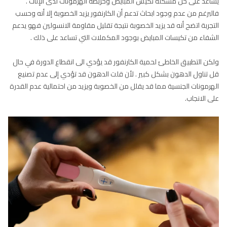
يساعد على حل مشكلة تكيس المبايض وخربطة الهرمونات لدى الإناث .
فالبرغم من عدم وجود ابحاث تدعم أن الكارنفور يزيد الخصوبة إلا أنه وحسب
التجربة اتضح أنه قد يزيد الخصوبة نتيجة تقليل مقاومة الانسولين فهو يدعم
الشفاء من تكيسات المبايض بوجود المكملات التي تساعد على ذلك .
ولكن التطبيق الخاطئ لحمية الكارنفور قد يؤدي الى انقطاع الدورة في حال
قل تناول الدهون بشكل كبير . لأن قلت الدهون قد تؤدي إلى عدم تصنيع
الهرمونات الجنسية مما قد يقلل من الخصوبة ويزيد من احتمالية عدم القدرة
على الانجاب.