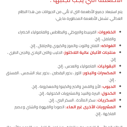
يتم استبعاد جميع الأطعمة التي لا تأتي من الحيوانات من هذا النظام
الغذائي. تشمل الأطعمة المحظورة ما يلي:
الخضروات:
القرنبيط والبروكلي والبطاطس والفاصولياء الخضراء
والفلفل ، إلخ.
الفواكه:
التفاح والتوت والموز والكيوي والبرتقال ، إلخ.
منتجات الألبان عالية اللاكتوز:
الحليب واللبن الزبادي والجبن الطري ،
إلخ.
البقوليات:
الفاصولياء والعدس ، إلخ.
المكسرات والبذور:
اللوز ، بذور اليقطين ، بذور عباد الشمس ، الفستق
، إلخ.
الحبوب:
الأرز والقمح والخبز والكينوا والمعكرونة ، إلخ.
الكحول:
البيرة والنبيذ والمشروبات الكحولية ، إلخ.
السكريات:
سكر المائدة ، السكر البني ، إلخ.
المشروبات الأخرى غير الماء:
الصودا والقهوة والشاي وعصير
الفاكهة ، إلخ.