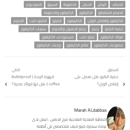
الالياف
البيض
الحمل
الخصوبة
السيبو
الصوديوم
الصيام المتقطع
الكارنفور
الكارنفور والخصوبة
الكارنفور وانقاص الوزن
الكارنيفور
الكيتو
الكيتو دايت
اللحوم
حمية الكيتو
رجيم
رجيم الدهون واللحوم
سلبيات الكارنفور
فوائد الكارنفور
كيتو دايت
مسموحات الكارنفور
ممنوعات الكارنفور
نظام الكارنفور
وجبات الكارنفور
تصفّح
السابق
التالي
Previous
حمية الباليو: هل تعمل على
Next
قهوة الزبدة ( Bulletproof
المقالات
post:
post:
إنقاص الوزن؟
coffee ): هل لها فوائد صحية؟
Marah ALdabbas
اخصائية التغذية العلاجية مرح الدباس ، اعمل لدى
عيادة سمارة كيتو لايف متخصصين في أنظمة