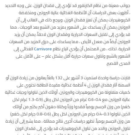
جوانب معينة من نظام الكارنفور قد تؤدي إلى فقدان الوزن. على وجه التحديد
، أظهرت بعض الدراسات أن الأنظمة الغذائية عالية البروتين ومنخفضة
الكربوهيدرات يمكن أن تعزز فقدان الوزن. ويرجع ذلك في الغالب إلى أن
البروتين يمكن أن يساعدك على الشعور بمزيد من الشبع بعد الوجبات ، مما
قد يؤدي إلى تقليل السعرات الحرارية وفقدان الوزن لاحقاً. يمكن أن يزيد
البروتين أيضاً من معدل الأيض ، مما يساعدك على حرق المزيد من السعرات
الحرارية. لذلك ، من المحتمل أن يؤدي اتباع نظام
Carnivore
الغذائي إلى
الشعور بالشبع وتناول سعرات حرارية أقل بشكل عام – على الأقل على
المدى القصير.
قارنت دراسة واحدة استمرت 3 أشهر على 132 بالغاً يعانون من زيادة الوزن أو
السمنة آثار فقدان الوزن ل 4 أنظمة غذائية مقيدة للطاقة تحتوي على
كميات متفاوتة من الكربوهيدرات والبروتين. أولئك الذين تناولوا وجبات غذائية
عالية البروتين مع 0.4-0.6 غرام من البروتين لكل رطل (0.9-1.3 غرام لكل
كغم) من وزن الجسم يومياً فقدوا وزناً وكتلة دهون أكبر بكثير من أولئك
الذين تناولوا 0.3-0.4 جرام من البروتين لكل رطل (0.6-0.8 جرام لكل كغم)
من وزن الجسم يومياً. تظهر دراسات أخرى نتائج مماثلة ، مما يشير إلى أن زيادة
تناول البروتين والحد من تناول الكربوهيدرات قد يؤدي إلى فقدان الوزن