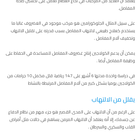
يعتقد أن العديد من المركبات في نخاع العظام تعمل على تحسين صحة
المفاصل.
على سبيل المثال، الجلوكوزامين هو مركب موجود في الغضروف غالبا ما
يستخدم كعلاج طبيعي لالتهاب المفاصل بسبب قدرته على تقليل الالتهاب
وتخفيف آلام المفاصل .
يمكن أن يدعم الكولاجين إنتاج غضروف المفاصل للمساعدة في الحفاظ على
وظيفة المفاصل أيضا .
في دراسة واحدة مدتها 6 أشهر على 147 رياضيا، قلل مكمل 10 جرامات من
الكولاجين يوميا بشكل كبير من آلام المفاصل المرتبطة بالنشاط
يقلل من الالتهاب
على الرغم من أن الالتهاب على المدى القصير هو جزء مهم من نظام الدفاع
عن جسمك، إلا أنه يعتقد أن الالتهاب المزمن يساهم في حالات مثل أمراض
القلب والسكري والسرطان .