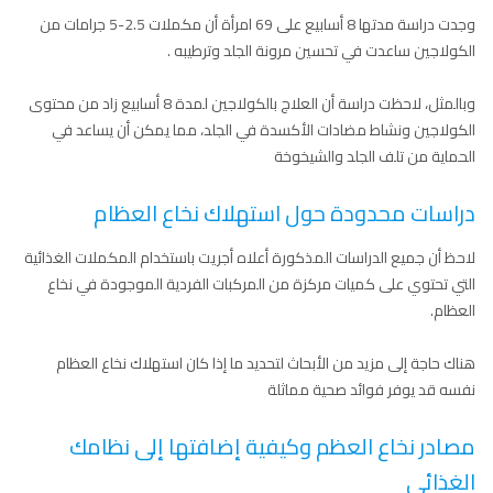
وجدت دراسة مدتها 8 أسابيع على 69 امرأة أن مكملات 2.5-5 جرامات من
الكولاجين ساعدت في تحسين مرونة الجلد وترطيبه .
وبالمثل، لاحظت دراسة أن العلاج بالكولاجين لمدة 8 أسابيع زاد من محتوى
الكولاجين ونشاط مضادات الأكسدة في الجلد، مما يمكن أن يساعد في
الحماية من تلف الجلد والشيخوخة
دراسات محدودة حول استهلاك نخاع العظام
لاحظ أن جميع الدراسات المذكورة أعلاه أجريت باستخدام المكملات الغذائية
التي تحتوي على كميات مركزة من المركبات الفردية الموجودة في نخاع
العظام.
هناك حاجة إلى مزيد من الأبحاث لتحديد ما إذا كان استهلاك نخاع العظام
نفسه قد يوفر فوائد صحية مماثلة
مصادر نخاع العظم وكيفية إضافتها إلى نظامك
الغذائي