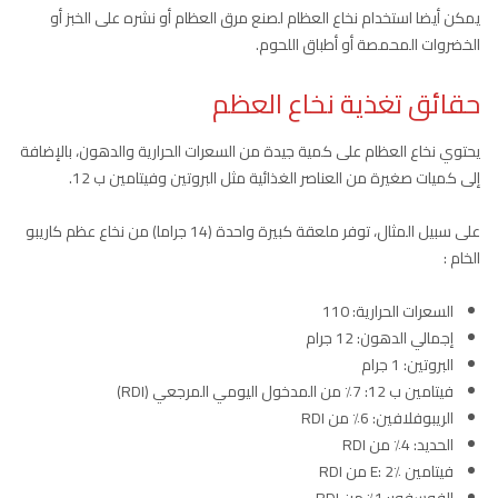
يمكن أيضا استخدام نخاع العظام لصنع مرق العظام أو نشره على الخبز أو
الخضروات المحمصة أو أطباق اللحوم.
حقائق تغذية نخاع العظم
يحتوي نخاع العظام على كمية جيدة من السعرات الحرارية والدهون، بالإضافة
إلى كميات صغيرة من العناصر الغذائية مثل البروتين وفيتامين ب 12.
على سبيل المثال، توفر ملعقة كبيرة واحدة (14 جراما) من نخاع عظم كاريبو
الخام :
السعرات الحرارية: 110
إجمالي الدهون: 12 جرام
البروتين: 1 جرام
فيتامين ب 12: 7٪ من المدخول اليومي المرجعي (RDI)
الريبوفلافين: 6٪ من RDI
الحديد: 4٪ من RDI
فيتامين E: 2٪ من RDI