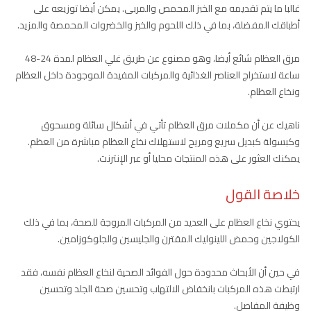
غالبا ما يتم تقديمه مع الخبز المحمص والمربى. يمكن أيضا توزيعه على
أطباقك المفضلة، بما في ذلك اللحوم والخبز والخضروات المحمصة والمزيد.
مرق العظام شائع أيضا، وهو مصنوع عن طريق غلي العظام لمدة 24-48
ساعة لاستخراج العناصر الغذائية والمركبات المفيدة الموجودة داخل العظام
ونخاع العظام.
ناهيك عن أن مكملات مرق العظام تأتي في أشكال سائلة ومسحوق
وكبسولة كبديل سريع ومريح لاستهلاك نخاع العظام مباشرة من العظم.
يمكنك العثور على هذه المنتجات محليا أو عبر الإنترنت.
خلاصة القول
يحتوي نخاع العظام على العديد من المركبات المروجة للصحة، بما في ذلك
الكولاجين وحمض اللينوليك المقترن والجليسين والجلوكوزامين.
في حين أن الأبحاث محدودة حول الفوائد الصحية لنخاع العظام نفسه، فقد
ارتبطت هذه المركبات بانخفاض الالتهاب وتحسين صحة الجلد وتحسين
وظيفة المفاصل.