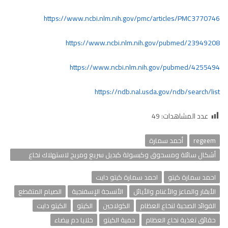
https://www.ncbi.nlm.nih.gov/pmc/articles/PMC3770746
https://www.ncbi.nlm.nih.gov/pubmed/23949208
https://www.ncbi.nlm.nih.gov/pubmed/4255494
https://ndb.nal.usda.gov/ndb/search/list
عدد المشاهدات:
49
regeem
أحمد سمارة
أشكال سائلة ومسحوق وكبسولة كبديل سريع ومريح لاستهلاك نخاع
العظام
احمد سمارة كيتو
احمد سمارة كيتو دايت
الأبقار والماعز والأغنام والأيائل
الأنسجة الإسفنجية
الصيام المتقطع
الفوائد الصحية لنخاع العظام
الكولاجين
الكيتو
الكيتو دايت
حقائق تغذية نخاع العظام
حمية الكيتو
خلايا دم بيضاء