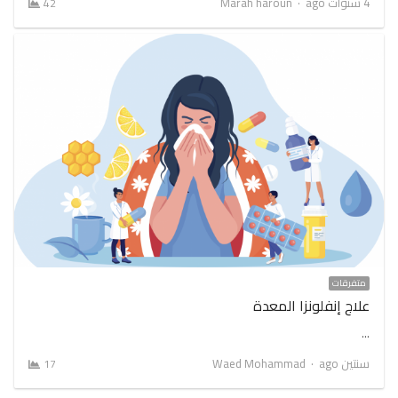
Author
4 سنوات ago
Marah haroun
42
متفرقات
علاج إنفلونزا المعدة
…
Author
سنتين ago
Waed Mohammad
17