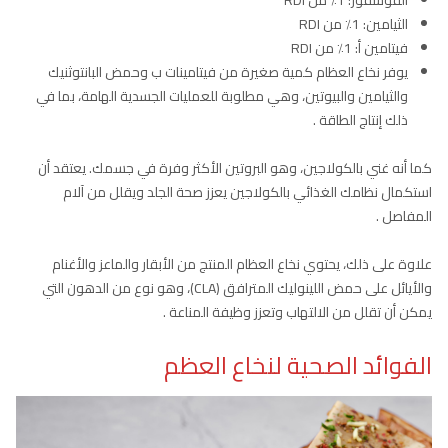
الفوسفور: 1٪ من RDI
الثيامين: 1٪ من RDI
فيتامين أ: 1٪ من RDI
يوفر نخاع العظام كمية صغيرة من فيتامينات ب وحمض البانتوثنيك
والثيامين والبيوتين، وهي مطلوبة للعمليات الجسدية الهامة، بما في
ذلك إنتاج الطاقة .
كما أنه غني بالكولاجين، وهو البروتين الأكثر وفرة في جسمك. يعتقد أن
استكمال نظامك الغذائي بالكولاجين يعزز صحة الجلد ويقلل من آلام
المفاصل .
علاوة على ذلك، يحتوي نخاع العظام المنتج من الأبقار والماعز والأغنام
والأيائل على حمض اللينوليك المترافق (CLA)، وهو نوع من الدهون التي
يمكن أن تقلل من الالتهاب وتعزز وظيفة المناعة .
الفوائد الصحية لنخاع العظم