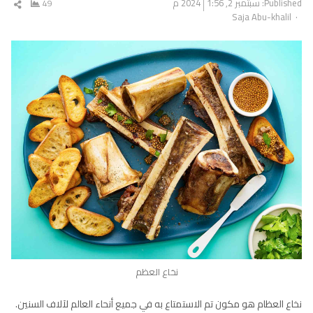
Published:
سبتمبر 2, 2024
1:56 م
49
شار
Author
Saja Abu-khalil
المق
نخاع العظم
نخاع العظام هو مكون تم الاستمتاع به في جميع أنحاء العالم لآلاف السنين.