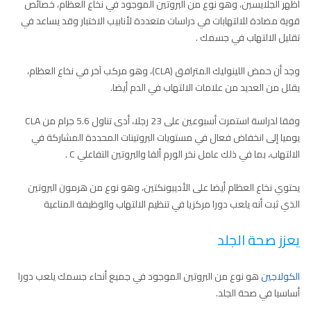
أظهر الجلايسين، وهو نوع من البروتين الموجود في نخاع العظام، خصائص
قوية مضادة للالتهابات في دراسات متعددة لأنابيب الاختبار وقد يساعد في
تقليل الالتهاب في جسمك .
وجد أن حمض اللينوليك المترافق (CLA)، وهو مركب آخر في نخاع العظام،
يقلل من العديد من علامات الالتهاب في الدم أيضا.
وفقا لدراسة استمرت أسبوعين على 23 رجلا، أدى تناول 5.6 جرام من CLA
يوميا إلى انخفاض فعال في مستويات البروتينات المحددة المشاركة في
الالتهاب، بما في ذلك عامل نخر الورم ألفا والبروتين التفاعلي C .
يحتوي نخاع العظام أيضا على الأديبونكتين، وهو نوع من هرمون البروتين
الذي ثبت أنه يلعب دورا مركزيا في تنظيم الالتهاب والوظيفة المناعية
يعزز صحة الجلد
الكولاجين
هو نوع من البروتين الموجود في جميع أنحاء جسمك يلعب دورا
أساسيا في صحة الجلد.