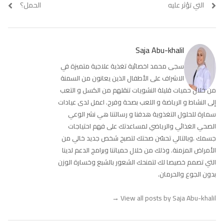
المقالات
post:
post:
التي تؤثر عليه
الحمل؟
Saja Abu-khalil
سجى محمد اخصائية تغذية علاجية متميزة في
الاشراف على الأطفال الذين يعانون من السمنة
من خلال حميات قليلة النشويات تنقلهم من الكسل و التعب
إلى النشاط و الرياضة و اللعب بصحة وفرح. اعمل لدى عيادات
سمارة للحلول التغذوية هدفنا و رسالتنا هي نشر الوعي
الصحي الغذائي والرياضي لمساعدتك على فهم احتياجات
جسمك .وبالتالي تحسّن صحتك لتصبح شخص جديد خالي من
الأمراض المزمنة. وذلك من خلال حمياتنا وبرامج الدعم لدينا
التي تصمم خصيصا لك لتمنحك الشعور بالشبع وخسارة الوزن
بدون الجوع والحرمان.
→
View all posts by Saja Abu-khalil