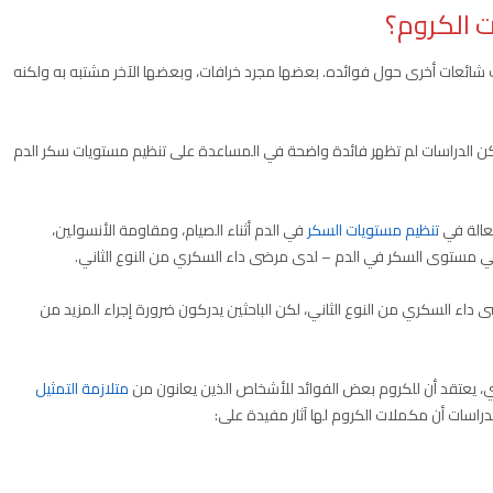
 الكروم؟
 شائعات أخرى حول فوائده. بعضها مجرد خرافات، وبعضها الآخر مشتبه به ولكنه
ن الدراسات لم تظهر فائدة واضحة في المساعدة على تنظيم مستويات سكر الدم
تنظيم مستويات السكر
في الدم أثناء الصيام، ومقاومة الأنسولين،
أن الكروم قد يدعم مرضى داء السكري من النوع الثاني، لكن الباحثين يدركون ضرورة إجراء المزيد من
 يعتقد أن للكروم بعض الفوائد للأشخاص الذين يعانون من
متلازمة التمثيل
لدراسات أن مكملات الكروم لها آثار مفيدة على: