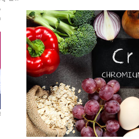
ال
د
ا
إ