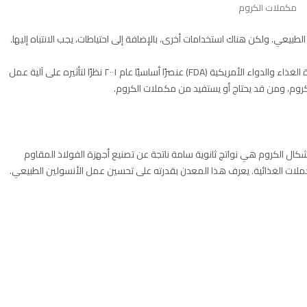
مكملات الكروم
بيعي. ولكن هناك استخدامات أخرى، بالإضافة إلى احتياطات، يجب الانتباه إليها.
يحتاجه الجسم لبعض وظائف الأيض. صنّفته إدارة الغذاء والدواء الأمريكية (FDA) عنصرًا أساسيًا عام ٢٠٠١ نظرًا لتأثيره على آلية عمل
روم، ومن قد يحتاج أو يستفيد من مكملات الكروم.
ال الكروم هي نواتج ثانوية سامة ناتجة عن تصنيع أجهزة الفولاذ المقاوم
ملات الغذائية. يعرف هذا المعدن بقدرته على تحسين عمل الأنسولين الطبيعي.