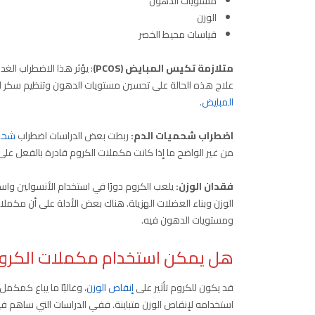
مستويات الدهون
الوزن
قياسات محيط الخصر
متلازمة تكيس المبايض (PCOS)
: يؤثر هذا الاضطراب الغ
علاج هذه الحالة على تحسين مستويات الدهون وتنظيم سكر الد
المبايض
.
اضطراب شحميات الدم:
ربطت بعض الدراسات اضطراب
شحمي
من غير الواضح ما إذا كانت مكملات الكروم قادرة بالفعل ع
فقدان الوزن:
يلعب الكروم دورًا في استخدام الأنسولين واس
الوزن وبناء العضلات الهزيلة. هناك بعض الأدلة على أن مكملات
ومستويات الدهون فيه.
هل يمكن استخدام مكملات الكروم
قد يكون للكروم تأثير على
إنقاص الوزن
، وغالبًا ما يباع كمكمل
استخدامه لإنقاص الوزن متباينة. ففي الدراسات التي ساهم فيها