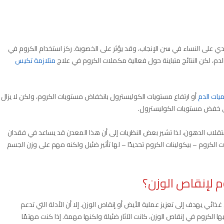
ددي على النساء في سن الإنجاب، وقد يؤثر على الخصوبة. ركز استخدام الكروم في
م، لكن النتائج متباينة حول فعالية مكملات الكروم في علاج
متلازمة تكيس
ات الدم
أو ارتفاع مستويات الكوليسترول بانخفاض مستويات الكروم، ولكن لا يزال
لى خفض مستويات الكوليسترول.
تقلاب الدهون، لذا تشير بعض النظريات إلى أن هذا المعدن قد يساعد في فقدان
 الكروم – بيكولينات الكروم تحديدًا – لها تأثير ضئيل ولكنه مهم على وزن الجسم
 لإنقاص الوزن؟
 غذائي يهدف إلى تعزيز عملية الأيض أو إنقاص الوزن. إلا أن الأدلة التي تدعم
 الكروم في إنقاص الوزن، كانت الآثار ضئيلة ولكنها مهمة. إذا كنت مهتمًا