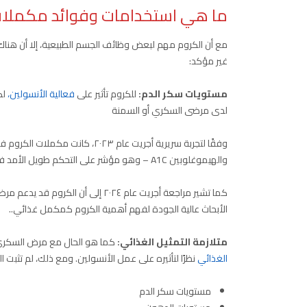
ما هي استخدامات وفوائد مكملات
مع أن الكروم مهم لبعض وظائف الجسم الطبيعية، إلا أن هناك
غير مؤكد:
مستويات سكر الدم:
للكروم تأثير على
فعالية الأنسولين،
لك
لدى مرضى السكري أو السمنة
وفقًا لتجربة سريرية أجريت عام ٢٠٢٣، كانت مكملات الكروم فعالة في
والهيموغلوبين A1C – وهو مؤشر على التحكم طويل الأمد في مستوى السكر في الدم – لدى مرضى داء السكري من النوع الثاني.
كما تشير مراجعة أجريت عام ٢٠٢٤ إلى 
الأبحاث عالية الجودة لفهم أهمية الكروم كمكمل غذائي..
متلازمة التمثيل الغذائي:
كما هو الحال مع مرض السكري،
الغذائي
نظرًا لتأثيره على عمل الأنسولين. ومع ذلك، لم تثبت ا
مستويات سكر الدم