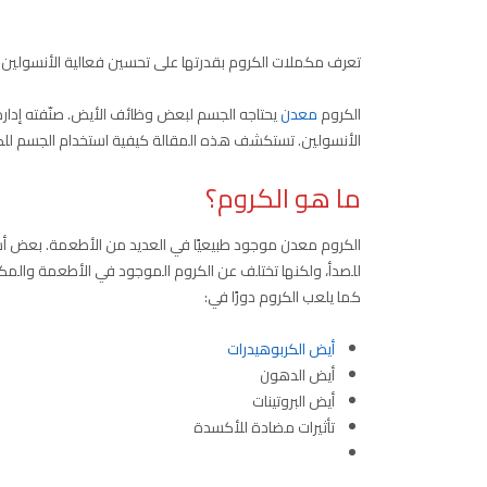
تعرف مكملات الكروم بقدرتها على تحسين فعالية الأنسولين الط
الكروم
معدن
الأنسولين. تستكشف هذه المقالة كيفية استخدام الجسم للك
ما هو الكروم؟
الكروم معدن موجود طبيعيًا في العديد من الأطعمة. بعض أشك
للصدأ، ولكنها تختلف عن الكروم الموجود في الأطعمة والمك
كما يلعب الكروم دورًا في:
أيض الكربوهيدرات
أيض الدهون
أيض البروتينات
تأثيرات مضادة للأكسدة