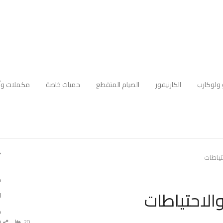
 ولوكارب
الكارنيفور
الصيام المتقطع
حميات خاصة
مكملات وأ
أ
تياطات
ك
الاحتياطات
ا
ه
م
20
ش