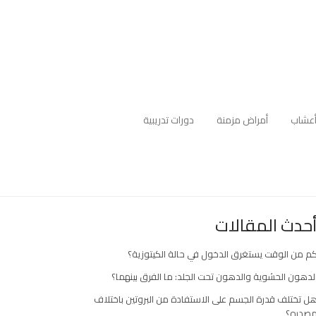
عشاب
أمراض مزمنة
دورات تدريبية
حدث المقالات
م من الوقت يستغرق الدخول في حالة الكيتوزية؟
لدهون الحشوية والدهون تحت الجلد: ما الفرق بينهما؟
ل تختلف قدرة الجسم على الاستفادة من البروتين باختلاف
صدره؟
ارك