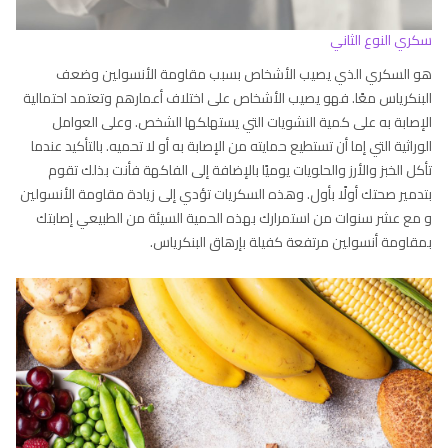
سكري النوع الثاني
هو السكري الذي يصيب الأشخاص بسبب مقاومة الأنسولين وضعف
البنكرياس معًا. فهو يصيب الأشخاص على اختلاف أعمارهم وتعتمد احتمالية
الإصابة به على كمية النشويات التي يستهلكها الشخص. وعلى العوامل
الوراثية التي إما أن تستطيع حمايته من الإصابة به أو لا تحميه. بالتأكيد عندما
تأكل الخبز والأرز والحلويات يوميًا بالإضافة إلى الفاكهة فأنت بذلك تقوم
بتدمير صحتك أولًا بأول. وهذه السكريات تؤدي إلى زيادة مقاومة الأنسولين
و مع عشر سنوات من استمرارك بهذه الحمية السيئة من الطبيعي إصابتك
بمقاومة أنسولين مرتفعة كفيلة بإرهاق البنكرياس.