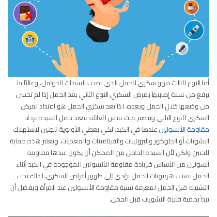
أما النوع الثالث فهو سكري الحمل الذي يصيب السيدات الحوامل. وغالبًا ما
يرفع من نسبة إصابتها بمرض السكري النوع الثاني بعد الحمل إذا لم تحسن
من وضعها خلال الحمل وبعده. لذا يعد سكري الحمل هو امتداد لمرض
السكري النوع الثاني وينضم تحت نفس العائلة فعند حمل السيدة تزداد
مقاومة الأنسولين
عندها في الكبد. لكي يعطي الأولوية للجنين لاستهلاك
النشويات أو الجلوكوز والبروتينات والفيتامينات والمغذيات. وتعتبر هذه حماية
للجنين ولكن لأن السيدة الحامل من الممكن أن يكون عندها مقاومة
أنسولين من الأساس فزيادة مقاومة الأنسولين الموجودة في الكبد أثناء
الحمل بسبب هرمونات الحمل يؤدي إلى ظهور أعراض السكري. لذلك يجب
التشييك قبل الحمل لمعرفة نسبة مقاومة الأنسولين عند المرأة ويفضل أن
تبدأ بحمية قليلة النشويات قبل الحمل.