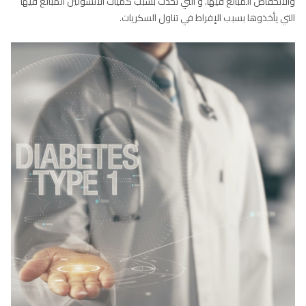
والانخفاض المبالغ فيها. و التي تحدث بسبب كميات الأنسولين المبالغ فيها
التي يأخذوها بسبب الإفراط في تناول السكريات.