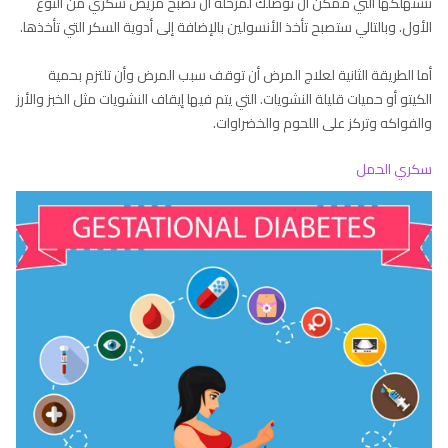
تستهلكها التي ممكن أن توصلك لمرحلة أن تصبح مريض سكري من النوع
الأول. وبالتالي ستصبح تأخذ الأنسولين بالإضافة إلى أدوية السكر التي تأخذها.
أما الطريقة الثانية لعلاج المرض أن توقف سبب المرض وأن تلتزم بحمية
الكيتو أو حميات قليلة النشويات. التي يتم فيها إيقاف النشويات مثل الخبز والأرز
والفواكه وتركز على اللحوم والخضراوات.
سكري الحمل