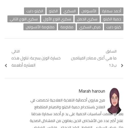
أحمد سمارة
الأنسولين
السكري
الكيتو
الكيتو دايت
حمية الكيتو
سكري الحمل
سكري النوع الأول
سكري النوع الثاني
كيتو دايت
مرض السكري
مقاومة
مقاومة الأنسولين
تصفّح
السابق
التالي
Previous
ما هي أغنى مصادر الفيتامين
Next
خسارة الوزن بسرعة: تناول هذه
المقالات
post:
post:
ب12
العشرة أطعمة
Marah haroun
مرح هارون أخصائية التغذية العلاجية تخصصت في
العلاج باستخدام حمية الكيتو والصيام المتقطع
بعد أن تعلمت أساسيات الحمية على يد م.أحمد سمارة هدفنا
علاج أكبر عدد من الأشخاص الذين يعانون من المشاكل الصحية
مثل مرض السكري ، الضغط ، الكبد الدهني ، وتكيس المبايض