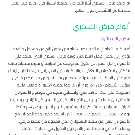
له. ويعد مرض السكري أكثر الأمراض المزمنة انتشارًا في العالم حيث يعاني
منه ملايين الأشخاص حول العالم.
أنواع مرض السكري
سكري النوع الأول
أو سكري الأطفال و الذي يصيب اليافعين يكون ناتج عن مشاكل مناعية
تؤدي إلى تعطل عمل البنكرياس. وهو مرض السكري الذي يعتمد على
الأنسولين لأن البنكرياس يكون قد توقف عن إفرازه. أو يفرزه بكميات قليلة
لا تكفي لامتصاص المغذيات والسكريات في الدم. ينتج عن هذا النوع ارتفاع
مفرط في السكر إذا لم يستهلك المصابين به الأنسولين من مصدر خارجي.
هؤلاء الأشخاص من الضروري أن يلتزموا بحمية الكيتو أو حميات قليلة
النشويات لكن تحت إشراف طبي وأخصائي يفهم في موضوع الأنسولين.
ليتمكن من مساعدتهم على تنظيم السكر في الدم. ولكن التزامهم بحميات
قليلة النشويات وحمية الكيتو لا يشفيهم لأنهم ليسو مرضى هم فقط
توقف النبكرياس لديهم عن العمل. لكن استخدامهم لهذه الحميات مع
الأنسولين يقلل من كمية الأنسولين الذي يأخذوه من مصدر خارجي
ويساعدهم في تنظيم السكر بالدم دون الدخول في عمليات الارتفاع