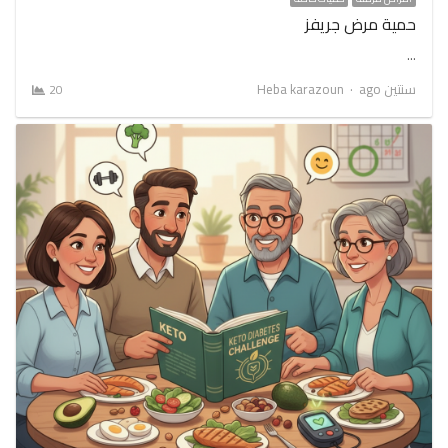
حمية مرض جريفز
…
Author
سنتين ago
Heba karazoun
20