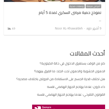
أمراض مزمنة
وصفات صحية
نموذج حمية مرضى السكري لمدة 5 أيام
…
Author
9 أشهر ago
Noor AL-Khawaldeh
49
أحدث المقالات
كم من الوقت يستغرق الدخول في حالة الكيتوزية؟
الدهون الحشوية والدهون تحت الجلد: ما الفرق بينهما؟
هل تختلف قدرة الجسم على الاستفادة من البروتين باختلاف مصدره؟
داء كرون: عندما يهاجم الجهاز الهضمي نفسه
القولون التقرحي: عندما يهاجم الجهاز الهضمي نفسه