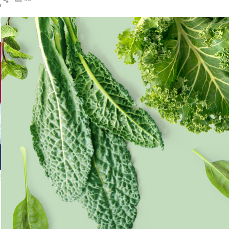
ك
ال
ا
إ