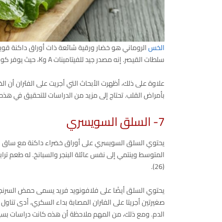
الخس
الروماني هو خضار ورقية شائعة ذات أوراق داكنة ق
سلطات القيصر. إنه مصدر جيد للفيتامينات A وK، حيث يوفر كوب واحد (47 جرامًا) 82% و60% من القيمة اليومية لهذه الفيتامينات على التوالي.
علاوة على ذلك، أظهرت الأبحاث التي أجريت على الفئران أن 
بأمراض القلب. تحتاج إلى مزيد من الدراسات للتحقيق في هذه 
7- السلق السويسري
يحتوي السلق السويسري على أوراق خضراء داكنة مع ساق سميك 
المتوسط وينتمي إلى نفس عائلة البنجر والسبانخ. له طعم ترابي
(26).
يحتوي السلق أيضًا على فلافونويد فريد يسمى حمض السرنج
الدم. ومع ذلك، من المهم ملاحظة أن هذه كانت دراسات بسيطة