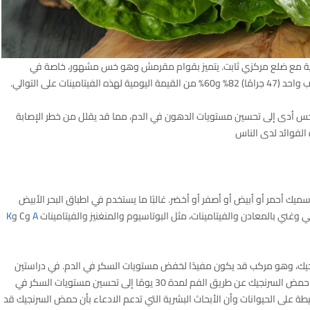
وية مع ضلع مركزي ثابت. يتميز بقوام مقرمش وهو خس مشهور، خاصة في
الخس أدى إلى تحسين مستويات الدهون في الدم، مما قد يقلل من خطر الإصابة
الفوائد لدى الناس
أحمر أو أبيض أو أصفر أو أخضر. غالبًا ما يستخدم في اطباق البحر الأبيض
 وغني بالمعادن والفيتامينات، مثل البوتاسيوم والمنغنيز والفيتامينات
A
وC و
K
يك، وهو مركب قد يكون مفيدًا لخفض مستويات السكر في الدم. في دراستين
صغيرتين أجريتا على الفئران المصابة بداء السكري، أدى تناول حمض السرنجيك عن طريق الفم لمدة 30 يومًا إلى تحسين مستويات السكر في
 على الحيوانات وأن الأبحاث البشرية التي تدعم الادعاء بأن حمض السرنجيك قد