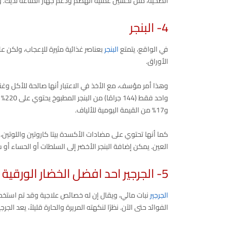
الصحية، مثل تحسين عملية الهضم ودعم جهاز المناعة لديك. 
4- البنجر
في الواقع، يتمتع
البنجر
بعناصر غذائية مثيرة للإعجاب، ولكن على
الأوراق.
و17% من القيمة اليومية للألياف.
كما أنها تحتوي على مضادات الأكسدة بيتا كاروتين واللوتين
العين. يمكن إضافة البنجر الأخضر إلى السلطات أو الحساء أو 
5- الجرجير احد افضل الخضار الورقية
الجرجير
نبات مائي، ويقال إن له خصائص علاجية وقد تم استخ
الفوائد حتى الآن. نظرًا لنكهته المريرة والحارة قليلاً، يعد الج