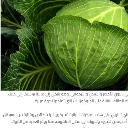
للون الأخضر والأبيض والأرجواني. وهو ينتمي إلى عائلة براسيكا، إلى جانب
لعائلة النباتية على الجلوكوزينات التي تمنحها نكهة مريرة.
لتي تحتوي على هذه المركبات النباتية قد يكون لها خصائص وقائية من السرطان،
ه يمكن تخميره وتحويله إلى مخلل الملفوف، مما يوفر العديد من الفوائد