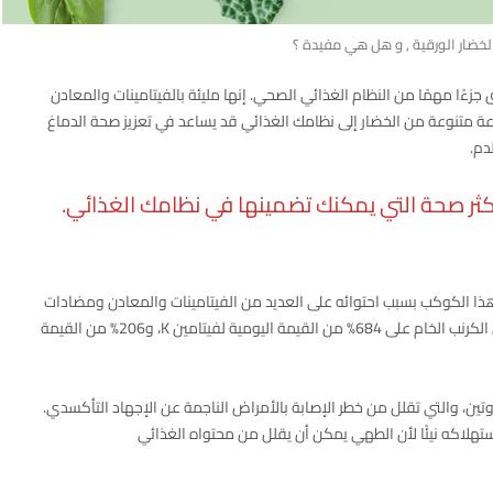
خضار الورقية , و هل هي مفيدة ؟
جزءًا مهمًا من النظام الغذائي الصحي. إنها مليئة بالفيتامينات والمعادن
ة متنوعة من الخضار إلى نظامك الغذائي قد يساعد في تعزيز صحة الدماغ
دم.
 هذا الكوكب بسبب احتوائه على العديد من الفيتامينات والمعادن ومضادات
الأكسدة. على سبيل المثال، يحتوي كوب واحد (67 جرامًا) من الكرنب الخام على 684% من القيمة اليومية لفيتامين K، و206% من القيمة
تين، والتي تقلل من خطر الإصابة بالأمراض الناجمة عن الإجهاد التأكسدي.
لاكه نيئًا لأن الطهي يمكن أن يقلل من محتواه الغذائي