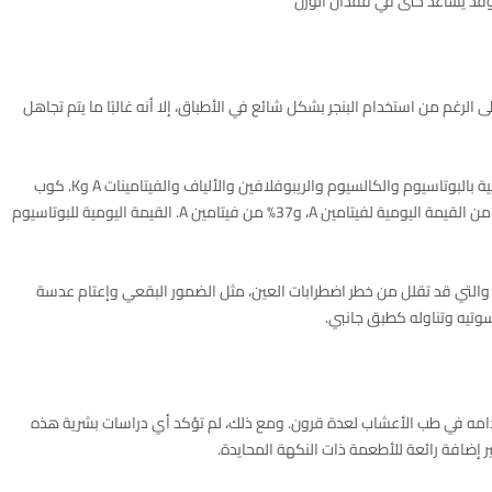
وقد يساعد حتى في فقدان الوزن
 الرغم من استخدام البنجر بشكل شائع في الأطباق، إلا أنه غالبًا ما يتم تجاهل
وهذا أمر مؤسف، مع الأخذ في الاعتبار أنها صالحة للأكل وغنية بالبوتاسيوم والكالسيوم والريبوفلافين والألياف والفيتامينات A وK. كوب
واحد فقط (144 جرامًا) من البنجر المطبوخ يحتوي على 220% من القيمة اليومية لفيتامين A، و37% من فيتامين A. القيمة اليومية للبوتاسيوم
، والتي قد تقلل من خطر اضطرابات العين، مثل الضمور البقعي وإعتام عدسة
سوتيه وتناوله كطبق جانبي.
دامه في طب الأعشاب لعدة قرون. ومع ذلك، لم تؤكد أي دراسات بشرية هذه
رجير إضافة رائعة للأطعمة ذات النكهة المحايدة.