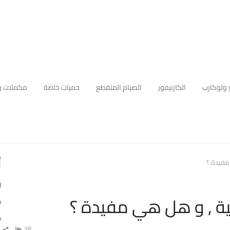
 ولوكارب
الكارنيفور
الصيام المتقطع
حميات خاصة
مكملات و
أ
مفيدة ؟
ل
ية , و هل هي مفيدة ؟
م
ه
38
شا