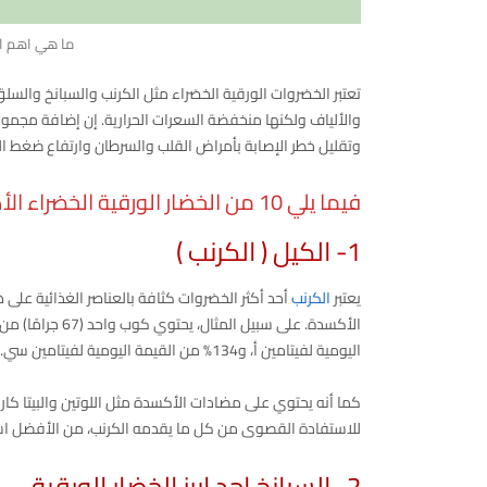
ما هي اهم ال
تعتبر الخضروات الورقية الخضراء مثل الكرنب والسبانخ والسلق 
والألياف ولكنها منخفضة السعرات الحرارية. إن إضافة مجموع
وتقليل خطر الإصابة بأمراض القلب والسرطان وارتفاع ضغط ال
فيما يلي 10 من الخضار الورقية الخضراء الأكثر صحة التي يمكنك تضمينها في نظامك الغذائي.
1- الكيل ( الكرنب )
يعتبر
الكرنب
أحد أكثر الخضروات كثافة بالعناصر الغذائية على
اليومية لفيتامين أ، و134% من القيمة اليومية لفيتامين سي.
كما أنه يحتوي على مضادات الأكسدة مثل اللوتين والبيتا كارو
للاستفادة القصوى من كل ما يقدمه الكرنب، من الأفضل استه
2- السبانخ احد ابرز الخضار الورقية