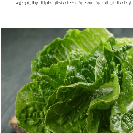
هداف الخلايا الجذعية السرطانية وإضعاف تكاثر الخلايا السرطانية وغزوها.