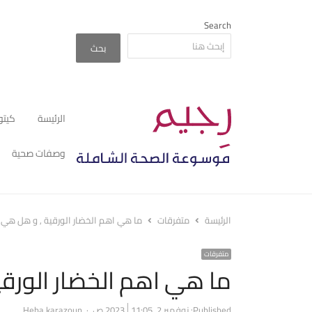
Search
بحث
الرئيسة
كيتو
وصفات صحية
الرئيسة
متفرقات
ما هي اهم الخضار الورقية , و هل هي 
متفرقات
ما هي اهم الخضار الورق
Author
Published:
نوفمبر 2, 2023
11:05 ص
Heba karazoun