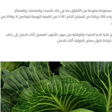
وعة متنوعة من الأطباق، بما في ذلك الحساء والصلصات والعصائر
والسلطات. إن محتواه الغذائي مثير للإعجاب، حيث يوفر كوب واحد (30 جرامًا) من السبانخ الخام 181% من القيمة اليومية لفيتامين K، و56% من
اج خلايا الدم الحمراء والوقاية من عيوب الأنبوب العصبي أثناء الحمل. إلى جانب
 لزيادة تناول حمض الفوليك أثناء الحمل.