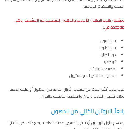
القلبية والسكتات الدماغية.
وتشمل هذه الدهون الأحادية والدهون المتعددة غير المشبعة. وهي
موجودة في:
زيت الزيتون
زيت الكانولا
بذور الكتان
افوكادو
المكسرات والبذور
السمن المخفض للكوليسترول
يجب عليك أيضًا البحث عن منتجات الألبان الخالية من الدهون أو قليلة الدسم.
وهذا يشمل الحليب واللبن والقشدة الحامضة والجبن.
رابعاً: البروتين الخالي من الدهون
يساهم تناول البروتين أيضًا في تحسين صحتك العامة. ومع ذلك، كن انتقائيًا