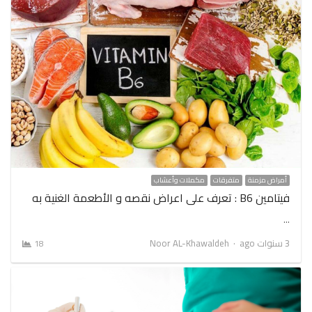
أمراض مزمنة
متفرقات
مكملات وأعشاب
فيتامين B6 : تعرف على اعراض نقصه و الأطعمة الغنية به
…
Author
3 سنوات ago
Noor AL-Khawaldeh
18