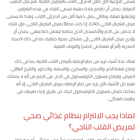
تسمى الأوعية التي تنقل الدم إلى القلب بالشرايين التاجية. هم مثل الأنابيب
الضيقة. يمكن أن تتراكم مادة دهنية تسمى البلاك في هذه الشرايين
وتجعلها ضيقة، وبالتالي يصل كمية أقل من الدم إلى القلب. وهذا ما يسمى
مرض الشريان التاجي (CAD). إذا كنت مصابًا بمرض الشريان التاجي، فإن قلبك
لا يحصل على الدم والأكسجين الذي يحتاجه ليعمل كما ينبغي. يمكن أن
يؤدي مرض الشريان التاجي إلى مشاكل صحية خطيرة، بما في ذلك الذبحة
الصدرية (ألم أو ضغط في الصدر) والنوبات القلبية.
هناك عدة أشياء تزيد من خطر الإصابة بأمراض القلب التاجية، بما في ذلك
ارتفاع ضغط الدم، والتدخين، والسكري، والسمنة، والذكور، والتاريخ العائلي
للمرض، وارتفاع مستوى الكوليسترول في الدم. على الرغم من أنه لا يمكنك
تغيير كل الأشياء التي تزيد من خطر الإصابة بمرض الشريان التاجي، إلا أنه
يمكنك خفض مستوى الكوليسترول لديك عن طريق إجراء تغييرات في
نظامك الغذائي.
لماذا يجب الالتزام بنظام غذائي صحي
لمريض القلب التاجي؟