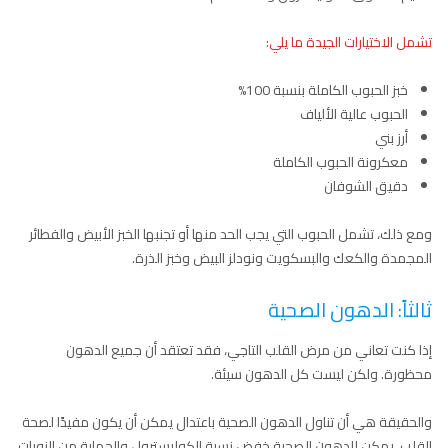
تشمل الاختيارات الجيدة ما يلي:
خبز الحبوب الكاملة بنسبة 100%
الحبوب عالية الألياف
أرز بني
معكرونة الحبوب الكاملة
دقيق الشوفان
ومع ذلك، تشمل الحبوب التي يجب الحد منها أو تجنبها الخبز الأبيض والفطائر
المجمدة والكعك والبسكويت ونودلز البيض وخبز الذرة.
ثالثاً: الدهون الصحية
إذا كنت تعاني من مرض القلب التاجي، فقد تعتقد أن جميع الدهون
محظورة. ولكن ليست كل الدهون سيئة.
والحقيقة هي أن تناول الدهون الصحية باعتدال يمكن أن يكون مفيدًا لصحة
القلب. يمكن للدهون الصحية خفض نسبة الكوليسترول والحماية من النوبات