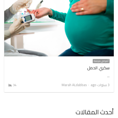
أمراض مزمنة
سكري الحمل
…
Author
3 سنوات ago
Marah ALdabbas
34
أحدث المقالات