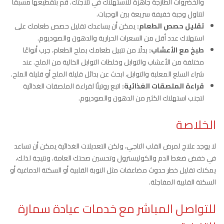
والخضروات الطازجة جاهزة للاستهلاك في ثلاجتك. قم بتقطيعها مسبقًا
لتناول وجبة خفيفة سريعة بين الوجبات.
تقليل حصص الطعام:
يمكن أن يساعدك تقليل حصص طعامك على
استهلاك عدد أقل من السعرات الحرارية والدهون والصوديوم.
طبخ مع الأعشاب:
بدلًا من تتبيل طعامك بملح الطعام، جرب أنواعًا
مختلفة من الأعشاب والتوابل وخلطات التوابل الخالية من الملح. عند
شراء السلع المعلبة والتوابل، ابحث عن بدائل قليلة الملح أو قليلة الملح.
قراءة الملصقات الغذائية:
اتبع روتينًا لقراءة الملصقات الغذائية
لتجنب استهلاك الكثير من الدهون والصوديوم.
الخلاصة
لا يوجد علاج لمرض القلب التاجي، ولكن التعديلات الغذائية يمكن أن تساعد
في خفض ضغط الدم والكوليسترول وتحسين صحتك العامة. ونتيجة لذلك،
يمكنك تقليل خطر حدوث مضاعفات مثل النوبة القلبية أو السكتة الدماغية أو
السكتة القلبية المفاجئة.
للتواصل المباشر مع خدمات عيادة سمارة