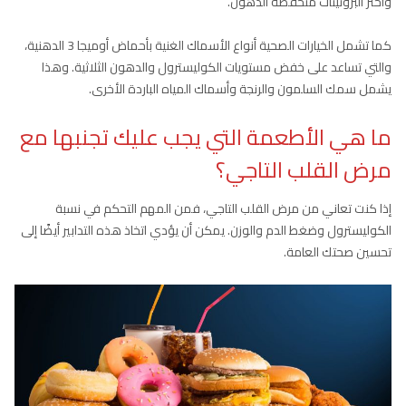
واختر البروتينات منخفضة الدهون.
كما تشمل الخيارات الصحية أنواع الأسماك الغنية بأحماض أوميجا 3 الدهنية،
والتي تساعد على خفض مستويات الكوليسترول والدهون الثلاثية. وهذا
يشمل سمك السلمون والرنجة وأسماك المياه الباردة الأخرى.
ما هي الأطعمة التي يجب عليك تجنبها مع
مرض القلب التاجي؟
إذا كنت تعاني من مرض القلب التاجي، فمن المهم التحكم في نسبة
الكوليسترول وضغط الدم والوزن. يمكن أن يؤدي اتخاذ هذه التدابير أيضًا إلى
تحسين صحتك العامة.