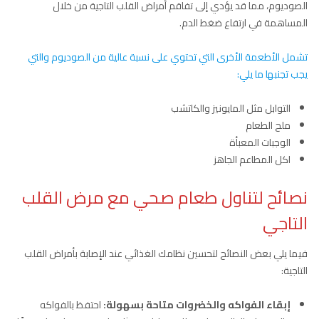
الصوديوم، مما قد يؤدي إلى تفاقم أمراض القلب التاجية من خلال
المساهمة في ارتفاع ضغط الدم.
تشمل الأطعمة الأخرى التي تحتوي على نسبة عالية من الصوديوم والتي
يجب تجنبها ما يلي:
التوابل مثل المايونيز والكاتشب
ملح الطعام
الوجبات المعبأة
اكل المطاعم الجاهز
نصائح لتناول طعام صحي مع مرض القلب
التاجي
فيما يلي بعض النصائح لتحسين نظامك الغذائي عند الإصابة بأمراض القلب
التاجية:
إبقاء الفواكه والخضروات متاحة بسهولة:
احتفظ بالفواكه