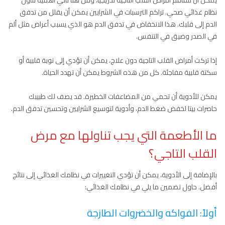
يمكن أن تتفاقم أمراض القلب التاجية تدريجياً، ومن هنا تأتي أهمية تناول
نظام غذائي صحي. تراكم الترسبات في الشرايين يمكن أن يقلل من تدفق
الدم إلى قلبك. هذا الانخفاض في تدفق الدم هو الذي يسبب أعراض مثل ألم
في الصدر وضيق في التنفس.
إذا تركت أمراض القلب التاجية دون علاج، يمكن أن تؤدي إلى نوبة قلبية أو
سكتة قلبية مفاجئة. كل من هذه الشروط يمكن أن تهدد الحياة.
يمكن للأدوية أن تحمي من المضاعفات الخطيرة. قد يصف لك طبيبك
حاصرات بيتا لخفض ضغط الدم، وأدوية لتوسيع الشرايين وتحسين تدفق الدم.
ما الأطعمة التي يجب تناولها مع مرض
القلب التاجي؟
بالإضافة إلى الأدوية، يمكن أن تؤدي التغييرات في نظامك الغذائي إلى نتائج
أفضل. حاول تضمين ما يلي في نظامك الغذائي:
أولاً: الفواكه والخضروات الطازجة