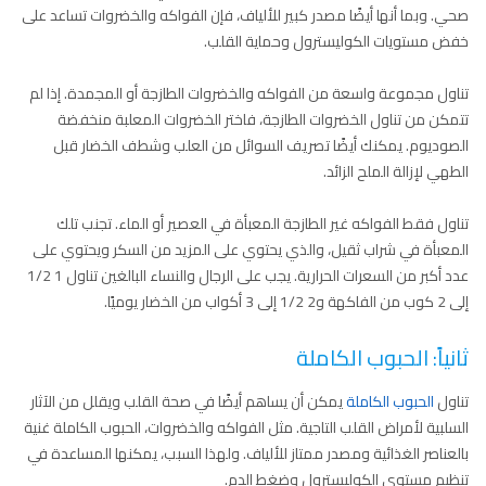
صحي. وبما أنها أيضًا مصدر كبير للألياف، فإن الفواكه والخضروات تساعد على
خفض مستويات الكوليسترول وحماية القلب.
تناول مجموعة واسعة من الفواكه والخضروات الطازجة أو المجمدة. إذا لم
تتمكن من تناول الخضروات الطازجة، فاختر الخضروات المعلبة منخفضة
الصوديوم. يمكنك أيضًا تصريف السوائل من العلب وشطف الخضار قبل
الطهي لإزالة الملح الزائد.
تناول فقط الفواكه غير الطازجة المعبأة في العصير أو الماء. تجنب تلك
المعبأة في شراب ثقيل، والذي يحتوي على المزيد من السكر ويحتوي على
عدد أكبر من السعرات الحرارية. يجب على الرجال والنساء البالغين تناول 1 1/2
إلى 2 كوب من الفاكهة و2 1/2 إلى 3 أكواب من الخضار يوميًا.
ثانياً: الحبوب الكاملة
تناول
الحبوب الكاملة
يمكن أن يساهم أيضًا في صحة القلب ويقلل من الآثار
السلبية لأمراض القلب التاجية. مثل الفواكه والخضروات، الحبوب الكاملة غنية
بالعناصر الغذائية ومصدر ممتاز للألياف. ولهذا السبب، يمكنها المساعدة في
تنظيم مستوى الكوليسترول وضغط الدم.