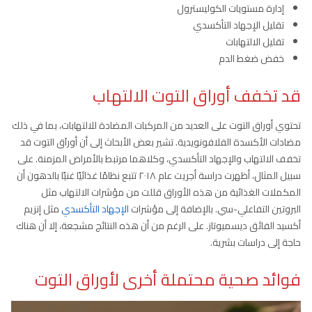
إدارة مستويات الكوليسترول
تقليل الإجهاد التأكسدي
تقليل الالتهابات
خفض ضغط الدم
قد تخفف أوراق التوت الالتهاب
تحتوي أوراق التوت على العديد من المركبات المضادة للالتهابات، بما في ذلك
مضادات الأكسدة الفلافونويدية. تشير بعض الأبحاث إلى أن أوراَق التوت قد
تخفف الالتهاب والإجهاد التأكسدي، وكلاهما مرتبط بالأمراض المزمنة. على
سبيل المثال، أظهرت دراسة أجريت عام ٢٠١٨ تتبع نظامًا غذائيًا غنيًا بالدهون أن
المكملات الغذائية من هذه الأوراق قللت من مؤشرات الالتهاب مثل
البروتين التفاعلي-سي. بالإضافة إلى مؤشرات
الإجهاد التأكسدي
مثل إنزيم
أكسيد الفائق ديسميوتاز. على الرغم من أن هذه النتائج مشجعة، إلا أن هناك
حاجة إلى دراسات بشرية.
فوائد صحية محتملة أخرى لأوراق التوت