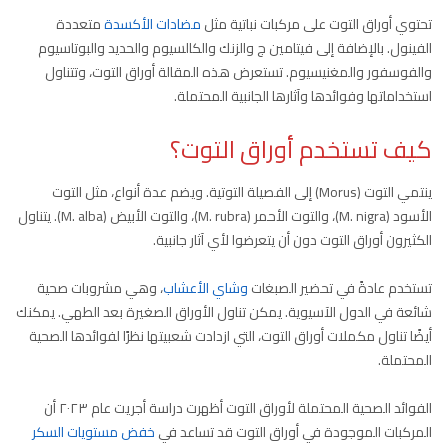
تحتوي أوراق التوت على مركبات نباتية مثل
مضادات الأكسدة
متعددة
الفينول. بالإضافة إلى فيتامين ج والزنك والكالسيوم والحديد والبوتاسيوم
والفوسفور والمغنيسيوم. تستعرض هذه المقالة أوراق التوت، وتتناول
استخداماتها وفوائدها وآثارها الجانبية المحتملة.
كيف تستخدم أوراق التوت؟
ينتمي التوت (Morus) إلى الفصيلة التوتية. ويضم عدة أنواع، مثل التوت
الأسود (M. nigra)، والتوت الأحمر (M. rubra)، والتوت الأبيض (M. alba). يتناول
الكثيرون أوراق التوت دون أن يتعرضوا لأي آثار جانبية.
تستخدم عادةً في تحضير الصبغات
وشاي الأعشاب
، وهي مشروبات صحية
شائعة في الدول الآسيوية. يمكن تناول الأوراق الصغيرة بعد الطهي. يمكنك
أيضًا تناول مكملات أوراق التوت، التي ازدادت شعبيتها نظرًا لفوائدها الصحية
المحتملة.
الفوائد الصحية المحتملة لأوراق التوت أظهرت دراسة أجريت عام ٢٠٢٣ أن
المركبات الموجودة في أوراق التوت قد تساعد في
خفض مستويات السكر