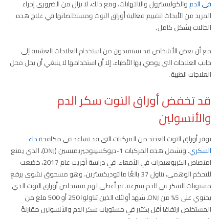
في الدم
والكوليسترول والالتهابات. ومع ذلك، لا يزال من الضروري إجراء
المزيد من الأبحاث لتقييم فعالية أوراق التوت ومستخلصاتها في علاج هذه
الحالات بشكل كامل.
مع أن بعض الأشخاص قد يستفيدون من استخدام العلاجات العشبية إلى
جانب العلاجات التي يوصي بها الأطباء، إلا أن استخدامها لا ينبغي أن يحل محل
العلاجات الطبية.
قد تخفض أوراق التوت سكر الدم
والأنسولين
توفر أوراق التوت العديد من المركبات التي قد تساعد في مكافحة
داء
السكري
. وتشمل هذه المركبات 1-ديوكسينوجيريميسين (DNJ)، الذي يمنع
امتصاص الكربوهيدرات في الأمعاء. في دراسة أجريت عام 2017، خضعت
للتحكم الوهمي، تناول 37 بالغًا مالتوديكسترين، وهو مسحوق نشوي يرفع
مستويات السكر في الدم بسرعة. ثم أعطي لهم مستخلص أوَراق التوت الذي
يحتوي على 5% من DNJ. شهد أولئك الذين تناولوا 250 أو 500 ملغ من
المستخلص ارتفاعًا أقل بكثير في مستويات سكر الدم والأنسولين مقارنةً