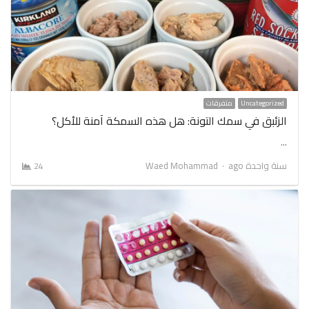
Uncategorized
متفرقات
الزئبق في سمك التونة: هل هذه السمكة آمنة للأكل؟
…
Author
سنة واحدة ago
Waed Mohammad
24