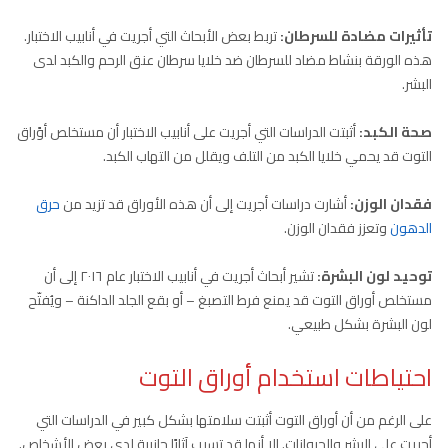
تأثيرات مضادة للسرطان:
تربط بعض الأبحاث التي أجريت في أنابيب الاختبار.
هذه الورقة بنشاط مضاد للسرطان ضد خلايا سرطان عنق الرحم والكبد لدى
البشر.
صحة الكبد:
أثبتت الدراسات التي أجريت على أنابيب الاختبار أن مستخلص أوًراق
التوت قد يحمي خلايا الكبد من التلف ويقلل من التهاب الكبد.
فقدان الوزن:
أشارت دراسات أجريت إلى أن هذه الأوراق قد تزيد من
حرق
الدهون
وتعزز فقدان الوزن.
توحيد لون البشرة:
تشير أبحاث أجريت في أنابيب الاختبار عام ٢٠١٦ إلى أن
مستخلص أوراق التوت قد يمنع فرط التصبغ – أو بقع الجلد الداكنة – ويُفتّح
لون البشرة بشكل طبيعي.
احتياطات استخدام أوراق التوت
على الرغم من أن أوراق التوت أثبتت سلامتها بشكل كبير في الدراسات التي
أجريت على البشر والحيوانات. إلا أنها قد تسبب آثارًا جانبية لدى بعض الأشخاص.