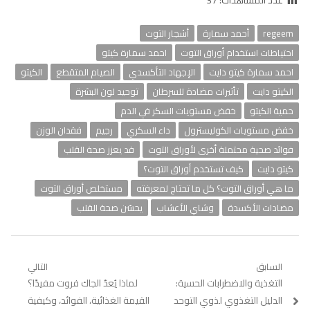
عدد المشاهدات:
37
regeem
أحمد سمارة
أشجار التوت
احتياطات استخدام أوراق التوت
احمد سمارة كيتو
احمد سمارة كيتو دايت
الإجهاد التأكسدي
الصيام المتقطع
الكيتو
الكيتو دايت
تأثيرات مضادة للسرطان
توحيد لون البشرة
حمية الكيتو
خفض مستويات السكر في الدم
خفض مستويات الكوليسترول
داء السكري
رجيم
فقدان الوزن
فوائد صحية محتملة أخرى لأوراق التوت
قد يعزز صحة القلب
كيتو دايت
كيف تستخدم أوراق التوت؟
ما هي أوراق التوت؟ كل ما تحتاج لمعرفته
مستخلص أوراق التوت
مضادات الأكسدة
وشاي الأعشاب
يحسّن صحة القلب
تصفّح
السابق
التالي
Previous
التغذية والاضطرابات الحسية:
Next
لماذا يُعدّ الجاك فروت مفيدًا؟
المقالات
post:
post:
الدليل التغذوي لذوي التوحد
القيمة الغذائية، الفوائد، وكيفية