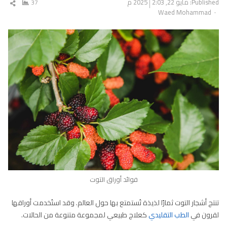
Published:
مايو 22, 2025
2:03 م
37
شار
Author
Waed Mohammad
المق
فوائد أوراق التوت
تنتج أشجار التوت ثمارًا لذيذة تُستمتع بها حول العالم. وقد استُخدمت أوراقها
لقرون في
الطب التقليدي
كعلاج طبيعي لمجموعة متنوعة من الحالات.