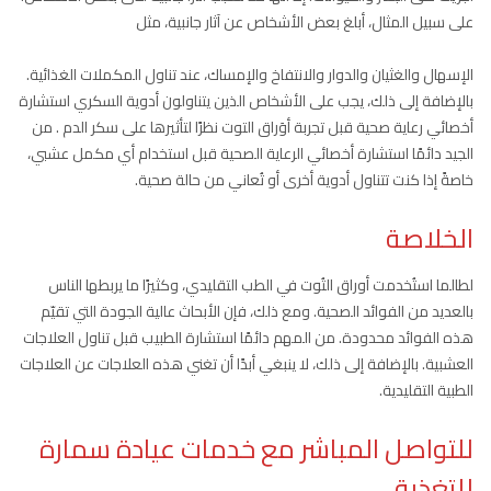
على سبيل المثال، أبلغ بعض الأشخاص عن آثار جانبية، مثل
الإسهال والغثيان والدوار والانتفاخ والإمساك، عند تناول المكملات الغذائية.
بالإضافة إلى ذلك، يجب على الأشخاص الذين يتناولون أدوية السكري استشارة
أخصائي رعاية صحية قبل تجربة أوَراق التوت نظرًا لتأثيرها على سكر الدم . من
الجيد دائمًا استشارة أخصائي الرعاية الصحية قبل استخدام أي مكمل عشبي،
خاصةً إذا كنت تتناول أدوية أخرى أو تُعاني من حالة صحية.
الخلاصة
لطالما استُخدمت أوراق التُوت في الطب التقليدي، وكثيرًا ما يربطها الناس
بالعديد من الفوائد الصحية. ومع ذلك، فإن الأبحاث عالية الجودة التي تقيّم
هذه الفوائد محدودة. من المهم دائمًا استشارة الطبيب قبل تناول العلاجات
العشبية. بالإضافة إلى ذلك، لا ينبغي أبدًا أن تغني هذه العلاجات عن العلاجات
الطبية التقليدية.
للتواصل المباشر مع خدمات عيادة سمارة
للتغذية