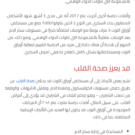
بالمجموعة التي تناولت الدواء الوهمي.
وأفادت دراسة أخرى أجريت عام 2017 أنه على مدى 3 أشهر. شهد الأشخاص
المصابون بداء السكري من النوع 2 الذين تناولوا 1000 ملغ من مستخلص
أوَراق التوت 3 مرات يوميًا مع الوجبات انخفاضًا كبيرًا في مستويات سكر الدم
بعد الوجبات، مقارنةً بالمجموعة التي تناولت الدواء الوهمي. ومع ذلك، من
المهم أن نلاحظ أن هناك حاجة إلى مزيد من الدراسة لتقييم فعالية أوراق
التوت ومستخلصاتها بشكل كامل كعلاج تكميلي لمرض السكري.
قد يعزز صحة القلب
تشير بعض الأبحاث إلى أن مستخلص أوراق التوت قد يحسّن
صحة القلب
عن
طريق خفض مستويات الكوليسترول وضغط الدم. وتقليل الالتهابات، والوقاية
من تصلب الشرايين – وهو تراكم للبلاك في الشرايين قد يؤدي إلى أمراض
القلب. على سبيل المثال، أفادت دراسة نشرت عام ٢٠١٨ أن المركبات
الموجودة في أوَراق التوت قد يكون لها العديد من التأثيرات الإيجابية
المختلفة، بما في ذلك:
المساعدة في إدارة سكر الدم