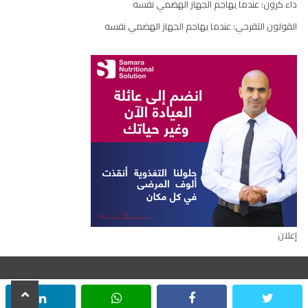
داء كرون: عندما يهاجم الجهاز الهضمي نفسه
القولون التقرحي: عندما يهاجم الجهاز الهضمي نفسه
إعلان
scroll
inkedin
whatsapp
facebook
twitter
جميع الحقوق محفوظة © ٢٠٢٢
to