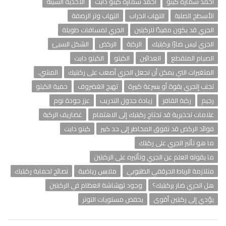
احمد سمارة كيتو
احمد سمارة كيتو دايت
الأحذية السيئة
الأسطح الصلبة
التهاب الجراب
التهاب وتر الرضفة
الجري قد يكون مفيدًا للركبتين
الجري لمسافات طويلة
الجري ليس ضارًا بركبتيك
الركبة
الركض
الشكل السيئ
الصيام المتقطع
العدائين
الكيتو
الكيتو دايت
المتغيرات التي يمكن أن تجعل الجري أصعب على ركبتيك
المشي.
تجنب إلجري بقوة أو بسرعة كبيرة
تهيج الغضروف
حمية الكيتو
رجيم
ركبة القافز
زيادة جدول التدريب
عزز جودة نوم
علامات تحذيرية قد تحتاج ركبتيك إلى الاهتمام
غضاريف الركبة
فوائد الركض قد تفوق المخاطر إلى حد كبير
كيتو دايت
ما هو تأثير الجري على ركبتك
ما يقوله العلم عن الجري وتأثيره على الركبتين
متلازمة الرباط الحرقفي الظنبوبي
ملابس رياضية
نصائح لحماية ركبتيك
هل الجري ضار بركبتيك؟
وجود لهشاشة العظام في الركبتين
يؤدي إلى ركبتين أقوى
يخفض مستويات التوتر