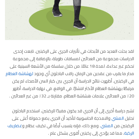
لقد بحثت العديد من الأبحاث في تأثيرات الجري على الركبتين. تابعت إحدى
الدراسات مجموعة من العدائين لمسافات طويلة، بالإضافة إلى مجموعة
تحكم غير عداءة، لمدة 18 عامًا. من خلال سلسلة من الأشعة السينية على
مدار ما يقرب من عقدين من الزمان، راقب الباحثون أي وجود
لهشاشة العظام
في الركبتين. أظهرت نتائج الدراسة أن الجري بين كبار السن الأصحاء لم يكن
مرتبطًا بهشاشة العظام الأكثر انتشارًا. في الواقع، في نهاية الدراسة، أظهر
20٪ من العدائين علامات هشاشة العظام، مقارنة بـ 32٪ من غير العدائين .
تشير دراسة أخرى إلى أن الجري قد يكون مفيدًا للركبتين. استخدم الباحثون
تحليل
المشي
والنمذجة الحاسوبية لتأكيد أن الجري يضع حمولة أعلى على
الركبتين من
المشي
. ومع ذلك، فإنه يتسبب أيضًا في تكيف عظام و
غضاريف
الركبة
، مما قد يؤدي إلى ركبتين أقوى بشكل عام .