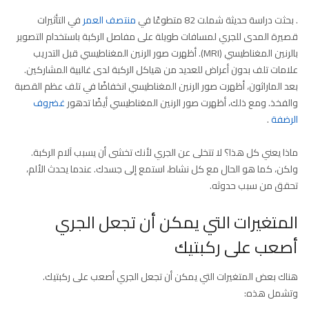
. بحثت دراسة حديثة شملت 82 متطوعًا في
منتصف العمر
في التأثيرات
قصيرة المدى للجري لمسافات طويلة على مفاصل الركبة باستخدام التصوير
بالرنين المغناطيسي (MRI). أظهرت صور الرنين المغناطيسي قبل التدريب
علامات تلف بدون أعراض للعديد من هياكل الركبة لدى غالبية المشاركين.
بعد الماراثون، أظهرت صور الرنين المغناطيسي انخفاضًا في تلف عظم القصبة
والفخذ. ومع ذلك، أظهرت صور الرنين المغناطيسي أيضًا تدهور
غضروف
الرضفة
.
ماذا يعني كل هذا؟ لا تتخلى عن الجري لأنك تخشى أن يسبب آلام الركبة.
ولكن، كما هو الحال مع كل نشاط، استمع إلى جسدك. عندما يحدث الألم،
تحقق من سبب حدوثه.
المتغيرات التي يمكن أن تجعل الجري
أصعب على ركبتيك
هناك بعض المتغيرات التي يمكن أن تجعل الجري أصعب على ركبتيك.
وتشمل هذه: