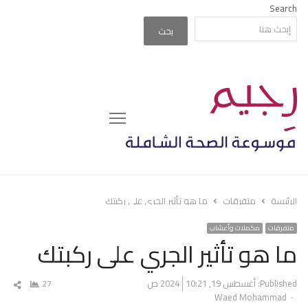
Search
بحث
Menu
الرئيسة
متفرقات
ما هو تأثير الجري على ركبتك
متفرقات
مكملات وأعشاب
ما هو تأثير الجري على ركبتك
Published:
أغسطس 19, 2024
10:21 ص
27
شار
Author
Waed Mohammad
المق