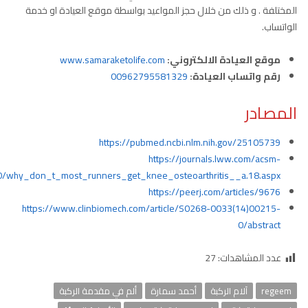
المختلفة . و ذلك من خلال حجز المواعيد بواسطة موقع العيادة او خدمة
الواتساب.
موقع العيادة الالكتروني:
www.samaraketolife.com
رقم واتساب العيادة:
00962795581329
المصادر
https://pubmed.ncbi.nlm.nih.gov/25105739
https://journals.lww.com/acsm-
00/why_don_t_most_runners_get_knee_osteoarthritis__a.18.aspx
https://peerj.com/articles/9676
https://www.clinbiomech.com/article/S0268-0033(14)00215-
0/abstract
عدد المشاهدات:
27
regeem
آلام الركبة
أحمد سمارة
ألم في مقدمة الركبة