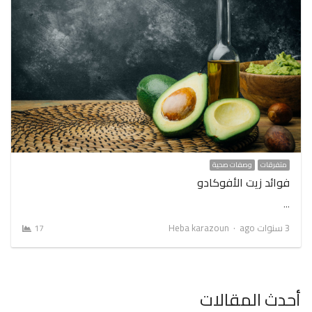
متفرقات
وصفات صحية
فوائد زيت الأفوكادو
…
Author
3 سنوات ago
Heba karazoun
17
أحدث المقالات