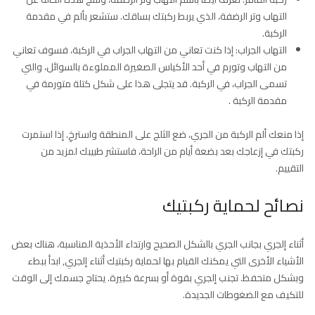
التهاب وتر الرضفة، الذي يربط ركبتك بساقك. ستشعر بألم في مقدمة
الركبة.
التهاب الجراب: إذا كنت تعاني من التهاب الجراب في الركبة، فسوف تعاني
من التهاب وتورم في أحد الأكياس الصغيرة المملوءة بالسوائل، والتي
تسمى الجراب، في الركبة. قد يتجلى هذا على شكل كتلة متورمة في
مقدمة الركبة .
إذا منعك ألم الركبة من الجري، ضع الثلج على المنطقة واسترخِ. إذا استمرت
ركبتك في إزعاجك بعد بضعة أيام من الراحة، فاستشر طبيبك لمزيد من
التقييم.
نصائح لحماية ركبتيك
أثناء إلجري بجانب الجري بالشكل الصحيح وارتداء الأحذية المناسبة، هناك بعض
الأشياء الأخرى التي يمكنك القيام بها لحماية ركبتيك أثناء إلجري, ابدأ ببطء
وبشكل متحفظ. تجنب إلجري بقوة أو بسرعة كبيرة. يحتاج جسمك إلى الوقت
للتكيف مع الضغوطات الجديدة.