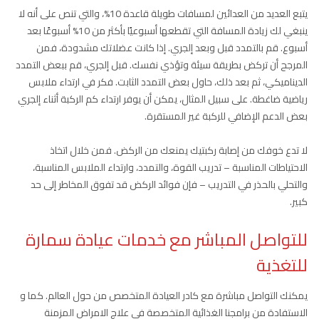
يتبع العديد من العدائين لمسافات طويلة قاعدة 10%، والتي تنص على أنه لا
ينبغي لك زيادة المسافة التي تقطعها أسبوعيًا بأكثر من 10% أسبوعًا بعد
أسبوع. قم بالتمدد قبل وبعد إلجري. إذا كانت عضلاتك مشدودة، فمن
المرجح أن تركض بطريقة سيئة وتؤذي نفسك. قبل إلجري، قم ببعض التمدد
الديناميكي، ثم بعد ذلك، حاول بعض التمدد الثابت. فكر في ارتداء ملابس
رياضية ضاغطة. على سبيل المثال، يمكن أن يوفر ارتداء كم الركبة أثناء إلجري
بعض الدعم الإضافي للركبة غير المستقرة.
لا تدع خوفك من إصابة ركبتيك يمنعك من الركض. فمن خلال اتخاذ
الاحتياطات المناسبة – تدريب القوة، والتمدد، وارتداء الملابس المناسبة،
والتحلي بالحذر في التدريب – فإن فوائد الركض قد تفوق المخاطر إلى حد
كبير.
للتواصل المباشر مع خدمات عيادة سمارة
للتغذية
يمكنك التواصل مباشرة مع كادر العيادة المتخصص من حول العالم. كما و
الاستفادة من برامجنا الغذائية المتخصصة في علاج الامراض المزمنة