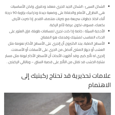
الشكل السيئ : الشكل الجيد للجري معقد ودقيق، ولكن الأساسيات
هي النظر إلى الأمام والحفاظ على وضعية جيدة وذراعيك بزاوية 90 درجة
أثناء اتخاذ خطوات سريعة مع ضربات منتصف القدم. إذا ضربت الأرض
بكعبك، فسوف تكون عرضة لألم الركبة.
الأحذية السيئة : خاصة إذا كنت تجري لمسافات طويلة، فإن العثور على
الحذاء المناسب لمشيتك وقدمك هو المفتاح.
الأسطح الصلبة. يجد الكثيرون أن إلجري على الأسطح الأكثر نعومة مثل
العشب أو جهاز المشي أفضل من الجري على الأسفلت أو الأسمنت.
إلجري له تأثير كبير، وقد أظهرت الأبحاث أن الأسطح الأكثر ليونة مثل مسار
نشارة الخشب قد تقلل من التأثير على قصبة الساق – وبالتالي الركبتين .
علامات تحذيرية قد تحتاج ركبتيك إلى
الاهتمام