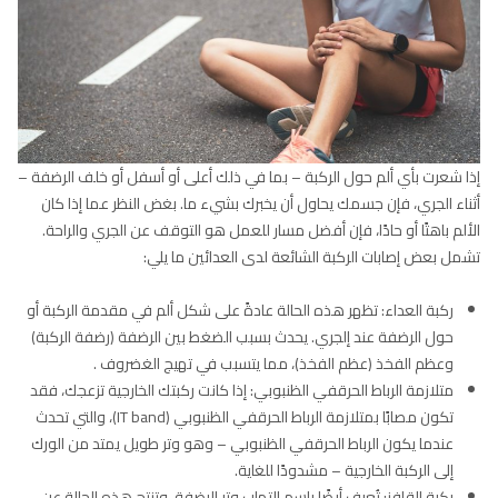
إذا شعرت بأي ألم حول الركبة – بما في ذلك أعلى أو أسفل أو خلف الرضفة –
أثناء الجري، فإن جسمك يحاول أن يخبرك بشيء ما. بغض النظر عما إذا كان
الألم باهتًا أو حادًا، فإن أفضل مسار للعمل هو التوقف عن الجري والراحة.
تشمل بعض إصابات الركبة الشائعة لدى العدائين ما يلي:
ركبة العداء: تظهر هذه الحالة عادةً على شكل ألم في مقدمة الركبة أو
حول الرضفة عند إلجري. يحدث بسبب الضغط بين الرضفة (رضفة الركبة)
وعظم الفخذ (عظم الفخذ)، مما يتسبب في تهيج الغضروف .
متلازمة الرباط الحرقفي الظنبوبي: إذا كانت ركبتك الخارجية تزعجك، فقد
تكون مصابًا بمتلازمة الرباط الحرقفي الظنبوبي (IT band)، والتي تحدث
عندما يكون الرباط الحرقفي الظنبوبي – وهو وتر طويل يمتد من الورك
إلى الركبة الخارجية – مشدودًا للغاية.
ركبة القافز: تُعرف أيضًا باسم التهاب وتر الرضفة، وتنتج هذه الحالة عن