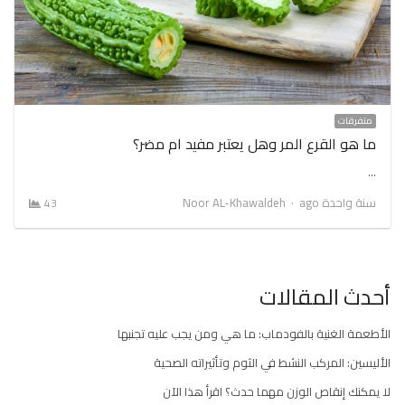
متفرقات
ما هو القرع المر وهل يعتبر مفيد ام مضر؟
…
Author
سنة واحدة ago
Noor AL-Khawaldeh
43
أحدث المقالات
الأطعمة الغنية بالفودماب: ما هي ومن يجب عليه تجنبها
الأليسين: المركب النشط في الثوم وتأثيراته الصحية
لا يمكنك إنقاص الوزن مهما حدث؟ اقرأ هذا الآن