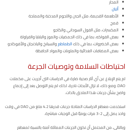
المحار
ألبان
الأطعمة القديمة، مثل الجبن واللحوم المدخنة والمملحة
قمح
المكسرات، مثل الفول السوداني والكاجو
بعض الفواكه، بما في ذلك الحمضيات والموز والبابايا والفراولة
بعض الخضروات، بما في ذلك
الطماطم
والسبانخ والباذنجان والأفوكادو
بعض المضافات الغذائية والملونات والمواد الحافظة
احتياطات السلامة وتوصيات الجرعة
لم يتم الإبلاغ عن أي آثار صحية ضارة في الدراسات التي أجريت على مكملات
DAO. ومع ذلك، لا تزال الأبحاث نادرة، لذلك لم يتم التوصل بعد إلى إجماع
واضح بشأن جرعات هذا الملحق بالذات.
استخدمت معظم الدراسات المتاحة جرعات قدرها 4.2 ملغ من DAO في وقت
واحد يصل إلى 2-3 مرات يوميًا قبل الوجبات مباشرة.
وبالتالي، من المحتمل أن تكون الجرعات المماثلة آمنة بالنسبة لمعظم