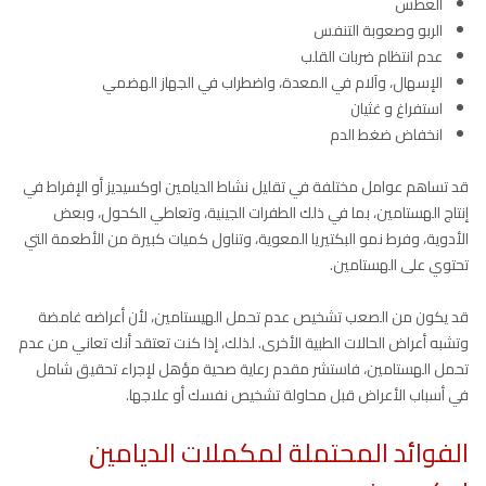
العطس
الربو وصعوبة التنفس
عدم انتظام ضربات القلب
الإسهال، وآلام في المعدة، واضطراب في الجهاز الهضمي
استفراغ و غثيان
انخفاض ضغط الدم
قد تساهم عوامل مختلفة في تقليل نشاط الديامين اوكسيديز أو الإفراط في
إنتاج الهستامين، بما في ذلك الطفرات الجينية، وتعاطي الكحول، وبعض
الأدوية، وفرط نمو البكتيريا المعوية، وتناول كميات كبيرة من الأطعمة التي
تحتوي على الهستامين.
قد يكون من الصعب تشخيص عدم تحمل الهيستامين، لأن أعراضه غامضة
وتشبه أعراض الحالات الطبية الأخرى. لذلك، إذا كنت تعتقد أنك تعاني من عدم
تحمل الهستامين، فاستشر مقدم رعاية صحية مؤهل لإجراء تحقيق شامل
في أسباب الأعراض قبل محاولة تشخيص نفسك أو علاجها.
الفوائد المحتملة لمكملات الديامين