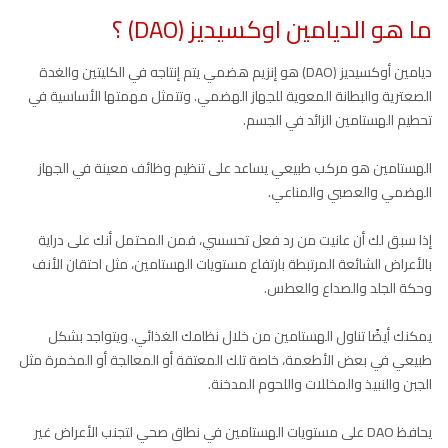
ما هو الديامين اوكسيديز (DAO) ؟
ديامين أوكسيديز (DAO) هو إنزيم هضمي يتم إنتاجه في الكليتين والغدة
الصعترية والبطانة المعوية للجهاز الهضمي. وتتمثل مهمتها الأساسية في
تحطيم الهستامين الزائد في الجسم.
الهستامين هو مركب طبيعي يساعد على تنظيم وظائف معينة في الجهاز
الهضمي والعصبي والمناعي.
إذا سبق لك أن عانيت من رد فعل تحسسي، فمن المحتمل أنك على دراية
بالأعراض الشائعة المرتبطة بارتفاع مستويات الهستامين، مثل احتقان الأنف
وحكة الجلد والصداع والعطس.
يمكنك أيضًا تناول الهستامين من خلال نظامك الغذائي. ويتواجد بشكل
طبيعي في بعض الأطعمة، خاصة تلك المعتقة أو المعالجة أو المخمرة مثل
الجبن والنبيذ والمخللات واللحوم المدخنة.
يحافظ DAO على مستويات الهستامين في نطاق صحي لتجنب الأعراض غير