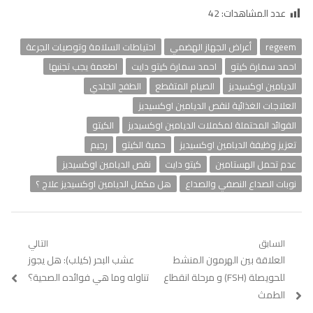
عدد المشاهدات:
42
regeem
أعراض الجهاز الهضمي
احتياطات السلامة وتوصيات الجرعة
احمد سمارة كيتو
احمد سمارة كيتو دايت
اطعمة يجب تجنبها
الديامين اوكسيديز
الصيام المتقطع
الطفح الجلدي
العلاجات الغذائية لنقص الديامين اوكسيديز
الفوائد المحتملة لمكملات الديامين اوكسيديز
الكيتو
تعزيز وظيفة الديامين اوكسيديز
حمية الكيتو
رجيم
عدم تحمل الهستامين
كيتو دايت
نقص الديامين اوكسيديز
نوبات الصداع النصفي والصداع
هل مكمل الديامين اوكسيديز علاج ؟
تصفّح
السابق
التالي
Previous
العلاقة بين الهرمون المنشط
Next
عشب البحر (كيلب): هل يجوز
المقالات
post:
post:
للحويصلة (FSH) و مرحلة انقطاع
تناوله وما هي فوائده الصحية؟
الطمث