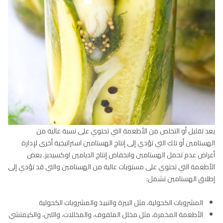
يعد تقليل أو التخلص من الأطعمة التي تحتوي على نسبة عالية من
الهستامين أو تلك التي تؤدي إلى إنتاج الهستامين استراتيجية أخرى لإدارة
أعراض عدم تحمل الهستامين وانخفاض إنتاج الديامين اوكسيديز. بعض
الأطعمة التي تحتوي على مستويات عالية من الهستامين والتي قد تؤدي إلى
إطلاق الهستامين تشمل:
المشروبات الكحولية، مثل البيرة والنبيذ والمشروبات الكحولية
الأطعمة المخمرة، مثل مخلل الملفوف، والمخللات، واللبن، والكيمتشي