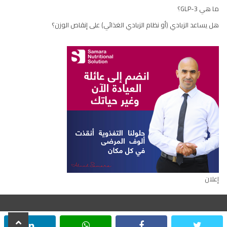
ما هي GLP-3؟
هل يساعد الزبادي (أو نظام الزبادي الغذائي) على إنقاص الوزن؟
إعلان
scroll
inkedin
whatsapp
facebook
twitter
جميع الحقوق محفوظة © ٢٠٢٢