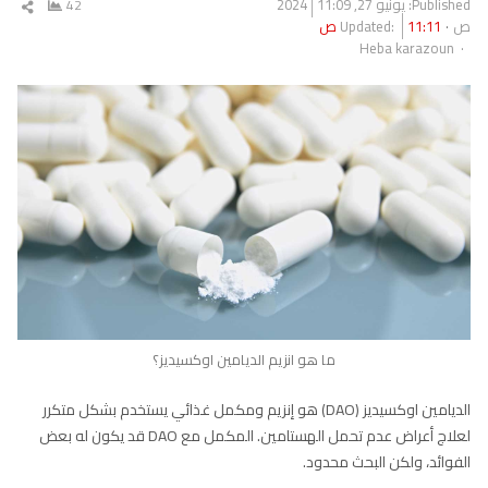
Published:
يونيو 27, 2024
11:09
42
شار
ص
11:11 ص
Updated:
المق
Author
Heba karazoun
ما هو انزيم الديامين اوكسيديز؟
الديامين اوكسيديز (DAO) هو إنزيم ومكمل غذائي يستخدم بشكل متكرر
لعلاج أعراض عدم تحمل الهستامين. المكمل مع DAO قد يكون له بعض
الفوائد، ولكن البحث محدود.