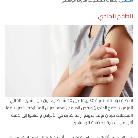
النصفي
، مقارنة بمجموعة الدواء الوهمي.
الطفح الجلدي
لاحظت دراسة استمرت 30 يومًا على 20 شخصًا يعانون من الشرى التلقائي
المزمن (الطفح الجلدي) ونقص الديامين اوكسيديز أن المشاركين الذين تلقوا
المكملات مرتين يوميًا شهدوا راحة كبيرة في الأعراض واحتاجوا إلى كمية
أقل من الأدوية المضادة للهستامين.
على الرغم من أن هذه الدراسات تشير إلى أن مكملات الديامين اوكسيديز قد