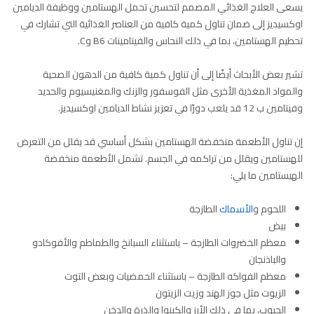
يسعى العلاج الغذائي المصمم لتحسين تحمل الهستامين ووظيفة الديامين
اوكسيديز إلى ضمان تناول كمية كافية من العناصر الغذائية التي تشارك في
تحطيم الهستامين، بما في ذلك النحاس والفيتامينات B6 وC.
تشير بعض الأبحاث أيضًا إلى أن تناول كمية كافية من الدهون الصحية
والمواد المغذية الأخرى مثل الفوسفور والزنك والمغنيسيوم والحديد
وفيتامين ب 12 قد يلعب دورًا في تعزيز نشاط الديامين اوكسيديز.
إن تناول الأطعمة منخفضة الهستامين بشكل أساسي قد يقلل من التعرض
للهستامين ويقلل من تراكمه في الجسم. تشمل الأطعمة منخفضة
الهيستامين ما يلي:
اللحوم و
الأسماك
الطازجة
بيض
معظم الخضروات الطازجة – باستثناء السبانخ والطماطم والأفوكادو
والباذنجان
معظم الفواكه الطازجة – باستثناء الحمضيات وبعض التوت
الزيوت مثل جوز الهند وزيت الزيتون
الحبوب، بما في ذلك الأرز والكينوا والذرة والدخن