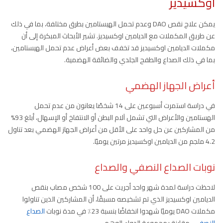
اوكسيديز
يمكن علاج نقص DAO وعدم تحمل الهيستامين بطرق مختلفة، بما في ذلك
عن طريق المكملات مع الديامين اوكسيديز. تشير الأبحاث المبكرة إلى أن
مكملات الديامين اوكسيديز قد تخفف بعض أعراض عدم تحمل الهيستامين،
بما في ذلك الصداع والطفح الجلدي والضائقة الهضمية.
أعراض الجهاز الهضمي
في دراسة استمرت أسبوعين على 14 شخصًا يعانون من عدم تحمل
الهستامين والأعراض التي تشمل آلام البطن أو الانتفاخ أو الإسهال، أبلغ 93%
من المشاركين عن حل واحد على الأقل من أعراض الجهاز الهضمي بعد تناول
4.2 ملجم من الديامين اوكسيديز مرتين يوميًا.
نوبات الصداع النصفي والصداع
لاحظت دراسة لمدة شهر واحد أجريت على 100 شخص مصاب بنقص
الديامين اوكسيديز الذي تم تشخيصه مسبقًا، أن المشاركين الذين تناولوا
مكملات DAO يوميًا شهدوا انخفاضًا بنسبة 23٪ في مدة نوبات
الصداع