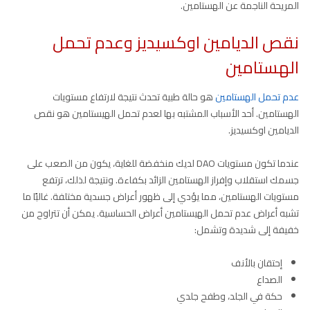
المريحة الناجمة عن الهستامين.
نقص الديامين اوكسيديز وعدم تحمل
الهستامين
عدم تحمل الهستامين
هو حالة طبية تحدث نتيجة لارتفاع مستويات
الهستامين. أحد الأسباب المشتبه بها لعدم تحمل الهيستامين هو نقص
الديامين اوكسيديز.
عندما تكون مستويات DAO لديك منخفضة للغاية، يكون من الصعب على
جسمك استقلاب وإفراز الهستامين الزائد بكفاءة. ونتيجة لذلك، ترتفع
مستويات الهستامين، مما يؤدي إلى ظهور أعراض جسدية مختلفة. غالبًا ما
تشبه أعراض عدم تحمل الهيستامين أعراض الحساسية. يمكن أن تتراوح من
خفيفة إلى شديدة وتشمل:
إحتقان بالأنف
الصداع
حكة في الجلد، وطفح جلدي