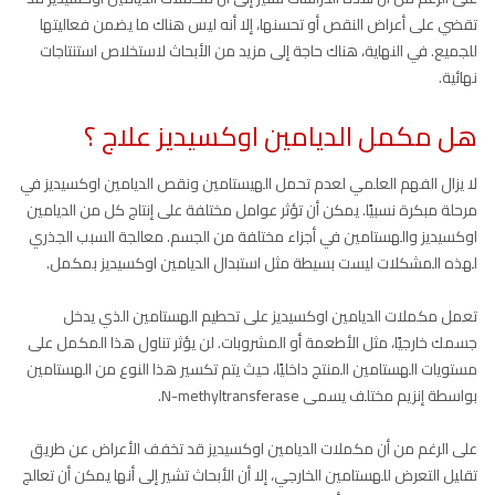
تقضي على أعراض النقص أو تحسنها، إلا أنه ليس هناك ما يضمن فعاليتها
للجميع. في النهاية، هناك حاجة إلى مزيد من الأبحاث لاستخلاص استنتاجات
نهائية.
هل مكمل الديامين اوكسيديز علاج ؟
لا يزال الفهم العلمي لعدم تحمل الهيستامين ونقص الديامين اوكسيديز في
مرحلة مبكرة نسبيًا. يمكن أن تؤثر عوامل مختلفة على إنتاج كل من الديامين
اوكسيديز والهستامين في أجزاء مختلفة من الجسم. معالجة السبب الجذري
لهذه المشكلات ليست بسيطة مثل استبدال الديامين اوكسيديز بمكمل.
تعمل مكملات الديامين اوكسيديز على تحطيم الهستامين الذي يدخل
جسمك خارجيًا، مثل الأطعمة أو المشروبات. لن يؤثر تناول هذا المكمل على
مستويات الهستامين المنتج داخليًا، حيث يتم تكسير هذا النوع من الهستامين
بواسطة إنزيم مختلف يسمى N-methyltransferase.
على الرغم من أن مكملات الديامين اوكسيديز قد تخفف الأعراض عن طريق
تقليل التعرض للهستامين الخارجي، إلا أن الأبحاث تشير إلى أنها يمكن أن تعالج