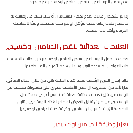
عدم تحمل الهستامين أو نقص الديامين اوكسيديز غير موجود.
إذا تم تشخيص إصابتك بعدم تحمل الهستامين أو كنت تشك في إصابتك به،
فاستشر طبيب رعاية صحية مؤهل لوضع خطة مخصصة وفقًا لاحتياجاتك
الفريدة وأهدافك الصحية.
العلاجات الغذائية لنقص الديامين اوكسيديز
يعد عدم تحمل الهيستامين ونقص الديامين اوكسيديز من الحالات المعقدة
ذات العوامل المتعددة التي تؤثر على شدة الأعراض المرتبطة بها.
حاليًا، إحدى الطرق الرئيسية لعلاج هذه الحالات هي من خلال النظام الغذائي.
نظرًا لأنه من المعروف أن بعض الأطعمة تحتوي على مستويات مختلفة من
الهستامين، فإن تعديلات غذائية معينة قد تحسن أعراض عدم تحمل
الهستامين عن طريق تقليل التعرض لمصادر الغذاء الهستامين وتناول
الأطعمة التي قد تسبب الهستامين. وظيفة كتلة الديامين اوكسيديز.
تعزيز وظيفة الديامين اوكسيديز