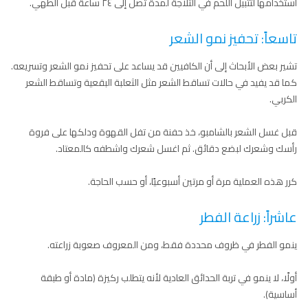
استخدامها لتتبيل اللحم في الثلاجة لمدة تصل إلى ٢٤ ساعة قبل الطهي.
تاسعاً: تحفيز نمو الشعر
تشير بعض الأبحاث إلى أن الكافيين قد يساعد على تحفيز نمو الشعر وتسريعه.
كما قد يفيد في حالات تساقط الشعر مثل الثعلبة البقعية وتساقط الشعر
الكربي.
قبل غسل الشعر بالشامبو، خذ حفنة من تفل القهوة ودلكها على فروة
رأسك وشعرك لبضع دقائق. ثم اغسل شعرك واشطفه كالمعتاد.
كرر هذه العملية مرة أو مرتين أسبوعيًا، أو حسب الحاجة.
عاشراً: زراعة الفطر
ينمو الفطر في ظروف محددة فقط، ومن المعروف صعوبة زراعته.
أولًا، لا ينمو في تربة الحدائق العادية لأنه يتطلب ركيزة (مادة أو طبقة
أساسية).