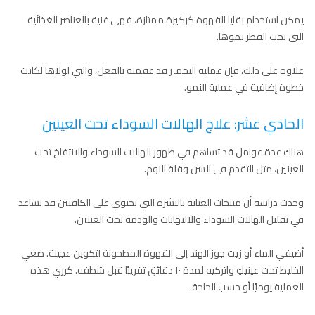
يمكن استخدام بقايا القهوة كركيزة ممتازة، فهي غنية بالعناصر الغذائية
التي يحب الفطر نموها.
علاوة على ذلك، فإن عملية التخمير قد عقمته بالفعل، والتي لولاها لكانت
خطوة إضافية في عملية النمو.
الحادي عشر: علاج الهالات السوداء تحت العينين
هناك عدة عوامل قد تساهم في ظهور الهالات السوداء والانتفاخ تحت
العينين، مثل التقدم في السن وقلة النوم.
وجدت دراسة أن منتجات العناية بالبشرة التي تحتوي على الكافيين قد تساعد
في تقليل الهالات السوداء والالتهابات والوذمة تحت العينين.
أضيفي الماء أو زيت جوز الهند إلى القهوة المطحونة لتكوين عجينة. ضعي
الخليط تحت عينيكِ واتركيه لمدة ١٠ دقائق تقريبًا قبل شطفه. كرري هذه
العملية يوميًا أو حسب الحاجة.