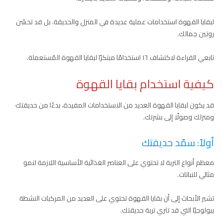
لبقايا القهوة استخدامات عملية عديدة في المنزل والحديقة. بل قد تحسّن
روتين جمالك.
تابعي القراءة لاكتشاف ١٦ استخدامًا مبتكرًا لبقايا القهوة المُستعملة.
كيفية استخدام بقايا القهوة
قد يكون لبقايا القهوة العديد من الاستخدامات المفيدة، بدءًا من حديقتك
ومنزلك وصولًا إلى بشرتك.
أولاً: سمّد حديقتك
معظم أنواع التربة لا تحتوي على العناصر الغذائية الأساسية اللازمة لنمو
مثالي للنباتات.
تشير الأبحاث إلى أن بقايا القهوة تحتوي على العديد من المركبات النشطة
بيولوجيًا التي قد تثري تربة حديقتك.