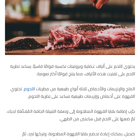
يحتوي اللحم على ألياف عضلية وبروتينات تكسبه قوامًا قاسيًا. يساعد تطرية
اللحم على تفتيت هذه الألياف، مما ينتج قوامًا أكثر نعومة.
الملح والإنزيمات والأحماض ثلاثة أنواع طبيعية من مطريات
اللحوم
. تحتوي
القهوة على أحماض وإنزيمات طبيعية تساعد على تطرية اللحوم.
جرّب إضافة بقايا القهوة المطحونة إلى وصفة التتبيلة الجافة المُفضّلة لديك،
ثمّ ضعها على اللحم قبل ساعتين من الطهي.
كبديل، يمكنك إعادة تحضير بقايا القهوة المطحونة، وتركها تبرد، ثمّ