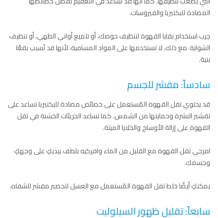
التي يصعب تنظيفها. كما أنها قد تساعد في التعقيم بفضل خصائصها
المضادة للبكتيريا والفيروسات.
جرب استخدام بقايا القهوة لتنظيف حوضك، أو تلميع أواني الطهي، أو تنظيف
الشواية. مع ذلك، لا تستخدمها على المواد المسامية، لأنها قد تُسبب بقعًا
بنية.
سادساً: مقشر للجسم
قد يحتوي تفل القهوة المُستعمل على خصائص مضادة للبكتيريا تساعد على
تقشير البشرة وحمايتها من الشمس. كما تساعد الجزيئات الخشنة في تفل
القهوة على إزالة الأوساخ والخلايا الميتة.
امزجي تفل القهوة مع القليل من الماء وافركيه بلطف بيديكِ على وجهكِ
وجسمك.
يمكنكِ أيضًا خلط تفل القهوة المُستعمل مع العسل لتحضير مقشر للشفاه.
سابعاً: تقليل ظهور السيلوليت