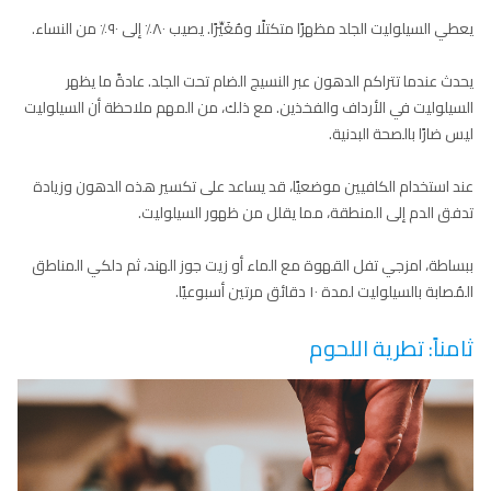
يعطي السيلوليت الجلد مظهرًا متكتلًا ومُغَيِّرًا. يصيب ٨٠٪ إلى ٩٠٪ من النساء.
يحدث عندما تتراكم الدهون عبر النسيج الضام تحت الجلد. عادةً ما يظهر
السيلوليت في الأرداف والفخذين. مع ذلك، من المهم ملاحظة أن السيلوليت
ليس ضارًا بالصحة البدنية.
عند استخدام الكافيين موضعيًا، قد يساعد على تكسير هذه الدهون وزيادة
تدفق الدم إلى المنطقة، مما يقلل من ظهور السيلوليت.
ببساطة، امزجي تفل القهوة مع الماء أو زيت جوز الهند، ثم دلكي المناطق
المُصابة بالسيلوليت لمدة ١٠ دقائق مرتين أسبوعيًا.
ثامناً: تطرية اللحوم