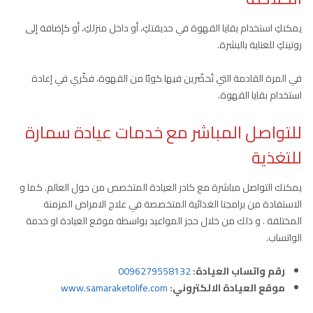
يمكنكِ استخدام بقايا القهوة في حديقتكِ، أو داخل منزلكِ، أو كإضافة إلى
روتينكِ للعناية بالبشرة.
في المرة القادمة التي تُحضّرين فيها كوبًا من القهوة، فكّري في إعادة
استخدام بقايا القهوة.
للتواصل المباشر مع خدمات عيادة سمارة
للتغذية
يمكنك التواصل مباشرة مع كادر العيادة المتخصص من حول العالم. كما و
الاستفادة من برامجنا الغذائية المتخصصة في علاج الامراض المزمنة
المختلفة . و ذلك من خلال حجز المواعيد بواسطة موقع العيادة او خدمة
الواتساب.
رقم واتساب العيادة:
0096279558132
موقع العيادة الالكتروني:
www.samaraketolife.com