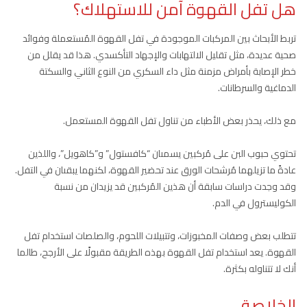
هل تفل القهوة آمن للاستهلاك؟
تربط الأبحاث بين المركبات الموجودة في تفل القهوة المُستعملة وفوائد
صحية عديدة، مثل تقليل الالتهابات والإجهاد التأكسدي. هذا قد يقلل من
خطر الإصابة بأمراض مزمنة مثل داء السكري من النوع الثاني والسكتة
الدماغية والسرطانات.
مع ذلك، يحذر بعض الأطباء من تناول تفل القهوة المستعمل.
تحتوي حبوب البن على مُركبين يسمىان “كافستول” و”كاهويل”، واللذين
عادةً ما تزيلهما مُرشحات الورق عند تحضير القهوة، لكنهما يبقىان في التفل.
وقد وجدت دراسات سابقة أن هذين المُركبين قد يزيدان من نسبة
الكوليسترول في الدم.
تتطلب بعض وصفات المخبوزات، وتتبيلات اللحوم، والصلصات استخدام تفل
القهوة. يعد استخدام تفل القهوة بهذه الطريقة مقبولًا على الأرجح، طالما
أنك لا تتناوله بكثرة.
الخلاصة