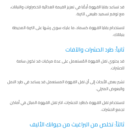
قد تساعد بقايا القهوة أيضًا في تعزيز القيمة الغذائية للخضراوات والنباتات،
مع توفير تسميد طبيعي للتربة.
لاستخدام بقايا القهوة كسماد، ما عليك سوى رشها على التربة المحيطة
بنباتاتك.
ثانياً: طرد الحشرات والآفات
قد يحتوي تفل القهوة المُستعمل على عدة مركبات قد تكون سامة
للحشرات.
تشير بعض الأبحاث إلى أن تفل القهوة المستعمل قد يساعد في طرد النمل
والبعوض المنزلي.
لاستخدام تفل القهوة كطارد للحشرات، انثر تفل القهوة المبلل في أماكن
تجمع الحشرات.
ثالثاً: تخلص من البراغيث من حيوانك الأليف