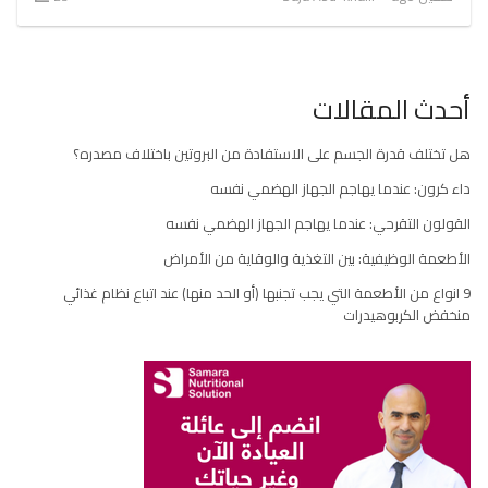
أحدث المقالات
هل تختلف قدرة الجسم على الاستفادة من البروتين باختلاف مصدره؟
داء كرون: عندما يهاجم الجهاز الهضمي نفسه
القولون التقرحي: عندما يهاجم الجهاز الهضمي نفسه
الأطعمة الوظيفية: بين التغذية والوقاية من الأمراض
9 انواع من الأطعمة التي يجب تجنبها (أو الحد منها) عند اتباع نظام غذائي
منخفض الكربوهيدرات