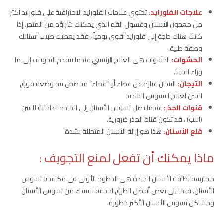
علاجات الفلورايد:
تحتوي علاجات الفلورايد الاحترافية على فلورايد أكثر
من معجون الأسنان وغسول الفم الذي يمكنك شراؤه من المتجر. إذا
كانت هناك حاجة إلى فلورايد أقوى يومياً ، فقد يعطيك طبيب أسنانك
وصفة طبية.
الحشوات:
الحشوات هي العلاج الرئيسي عندما يتقدم التجويف إلى ما
وراء المينا.
التيجان:
التيجان عبارة عن غطاء أو “غطاء” مخصص يتم وضعه فوق
السن لعلاج التسوس الشديد.
قنوات الجذر:
عندما يصل تسوس الأسنان إلى المادة الداخلية للسن
(اللب) ، قد تكون قناة الجذر ضرورية.
قلع الأسنان:
هذا هو إزالة الأسنان المتحللة بشدة.
ماذا يمكنك أن تفعل لمنع التجويف :
ممارسة نظافة الأسنان الجيدة هي الخطوة الأولى في مكافحة تسوس
الأسنان. فيما يلي بعض أفضل الطرق لحماية نفسك من تسوس الأسنان
ومشاكل تسوس الأسنان الأكثر خطورة: