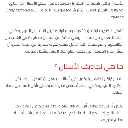
للأسنان. وهي ناجمة عن البكتيريا الموجودة على سطح الأسنان التي تخلق
حمضاً من السكر. الجانب الأكثر شيوعاً هو بكتيريا تعرف باسم
Streptococcus
.
mutans
تشكل البكتيريا طبقة لزجة تعرف باسم البلاك. تزيل الأحماض الموجودة في
البلاك المعادن من لمينا — وهي طبقة من الأسنان مصنوعة في الغالب من
الكالسيوم والفوسفات. هذا التآكل يسبب ثقوب صغيرة في المينا. بمجرد أن
ينتشر الضرر الحمضي في طبقة العاج تحت المينا ، يتشكل تجويف.
ما هي تجاويف الأسنان ؟
عندما يتراكم الطعام والبكتيريا في أسنانك ، يمكن أن تشكل البلاك. تنتج
البكتيريا الموجودة في البلاك أحماض لديها القدرة على تآكل المينا على سطح
أسنانك.
يمكن أن يساعد تنظيف أسنانك بالفرشاة والخيط بانتظام في التخلص من
البلاك اللزج. إذا سمح للبلاك بالتراكم ، فيمكنه الاستمرار في تآكل أسنانك
وخلق تجاويف.