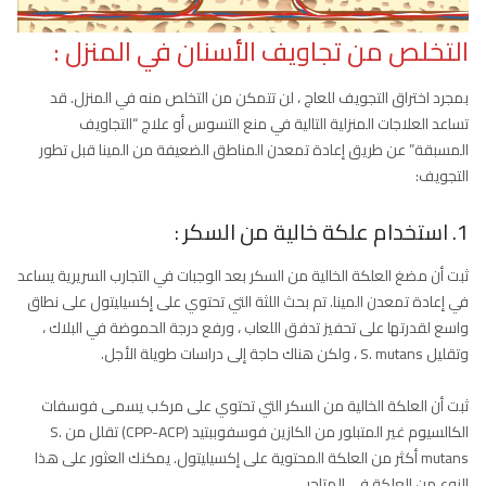
التخلص من تجاويف الأسنان في المنزل :
بمجرد اختراق التجويف للعاج ، لن تتمكن من التخلص منه في المنزل. قد
تساعد العلاجات المنزلية التالية في منع التسوس أو علاج “التجاويف
المسبقة” عن طريق إعادة تمعدن المناطق الضعيفة من المينا قبل تطور
التجويف:
1. استخدام علكة خالية من السكر :
ثبت أن مضغ العلكة الخالية من السكر بعد الوجبات في التجارب السريرية يساعد
في إعادة تمعدن المينا. تم بحث اللثة التي تحتوي على إكسيليتول على نطاق
واسع لقدرتها على تحفيز تدفق اللعاب ، ورفع درجة الحموضة في البلاك ،
وتقليل S. mutans ، ولكن هناك حاجة إلى دراسات طويلة الأجل.
ثبت أن العلكة الخالية من السكر التي تحتوي على مركب يسمى فوسفات
الكالسيوم غير المتبلور من الكازين فوسفوببتيد (CPP-ACP) تقلل من S.
mutans أكثر من العلكة المحتوية على إكسيليتول. يمكنك العثور على هذا
النوع من العلكة في المتاجر.