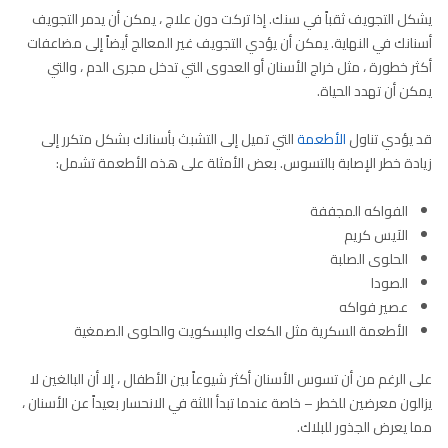
يشكل التجويف ثقباً في سنك. إذا تركت دون علاج ، يمكن أن يدمر التجويف
أسنانك في النهاية. يمكن أن يؤدي التجويف غير المعالج أيضاً إلى مضاعفات
أكثر خطورة ، مثل خراج الأسنان أو العدوى التي تدخل مجرى الدم ، والتي
يمكن أن تهدد الحياة.
قد يؤدي تناول
الأطعمة
التي تميل إلى التشبث بأسنانك بشكل متكرر إلى
زيادة خطر الإصابة بالتسوس. بعض الأمثلة على هذه الأطعمة تشمل:
الفواكه المجففة
الآيس كريم
الحلوى الصلبة
الصودا
عصير فواكه
الأطعمة السكرية مثل الكعك والبسكويت والحلوى الصمغية
على الرغم من أن تسوس الأسنان أكثر شيوعاً بين الأطفال ، إلا أن البالغين لا
يزالون معرضين للخطر – خاصة عندما تبدأ اللثة في الانحسار بعيداً عن الأسنان ،
مما يعرض الجذور للبلاك.