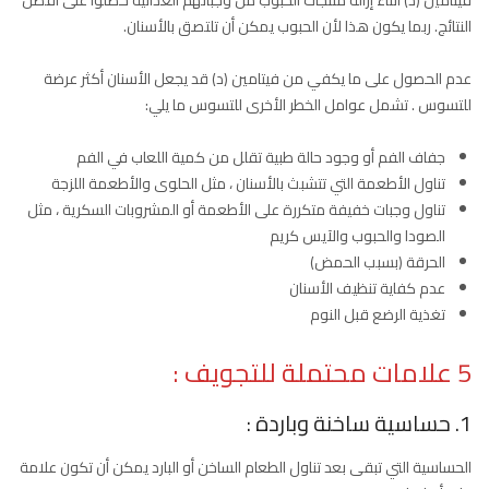
فيتامين (د) أثناء إزالة منتجات الحبوب من وجباتهم الغذائية حصلوا على أفضل
النتائج. ربما يكون هذا لأن الحبوب يمكن أن تلتصق بالأسنان.
عدم الحصول على ما يكفي من فيتامين (د) قد يجعل الأسنان أكثر عرضة
للتسوس . تشمل عوامل الخطر الأخرى للتسوس ما يلي:
جفاف الفم أو وجود حالة طبية تقلل من كمية اللعاب في الفم
تناول الأطعمة التي تتشبث بالأسنان ، مثل الحلوى والأطعمة اللزجة
تناول وجبات خفيفة متكررة على الأطعمة أو المشروبات السكرية ، مثل
الصودا والحبوب والآيس كريم
الحرقة (بسبب الحمض)
عدم كفاية تنظيف الأسنان
تغذية الرضع قبل النوم
5 علامات محتملة للتجويف :
1. حساسية ساخنة وباردة :
الحساسية التي تبقى بعد تناول الطعام الساخن أو البارد يمكن أن تكون علامة