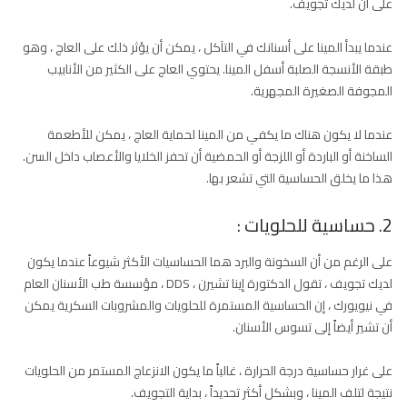
على أن لديك تجويف.
عندما يبدأ المينا على أسنانك في التآكل ، يمكن أن يؤثر ذلك على العاج ، وهو
طبقة الأنسجة الصلبة أسفل المينا. يحتوي العاج على الكثير من الأنابيب
المجوفة الصغيرة المجهرية.
عندما لا يكون هناك ما يكفي من المينا لحماية العاج ، يمكن للأطعمة
الساخنة أو الباردة أو اللزجة أو الحمضية أن تحفز الخلايا والأعصاب داخل السن.
هذا ما يخلق الحساسية التي تشعر بها.
2. حساسية للحلويات :
على الرغم من أن السخونة والبرد هما الحساسيات الأكثر شيوعاً عندما يكون
لديك تجويف ، تقول الدكتورة إينا تشيرن ، DDS ، مؤسسة طب الأسنان العام
في نيويورك ، إن الحساسية المستمرة للحلويات والمشروبات السكرية يمكن
أن تشير أيضاً إلى تسوس الأسنان.
على غرار حساسية درجة الحرارة ، غالباً ما يكون الانزعاج المستمر من الحلويات
نتيجة لتلف المينا ، وبشكل أكثر تحديداً ، بداية التجويف.