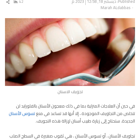
Published:
ديسمبر 18, 2023
12:58 م
42
شار
Author
Marah ALdabbas
المق
تجويف الاسنان
في حين أن العلاجات المنزلية بما في ذلك معجون الأسنان بالفلورايد لن
تتخلص من التجاويف الموجودة ، إلا أنها قد تساعد في منع
تسوس الأسنان
الجديدة. ستحتاج إلى زيارة طبيب أسنان لإزالة هذه التجويف.
تجاويف الأسنان ، أو تسوس الأسنان ، هي ثقوب صغيرة في السطح الصلب