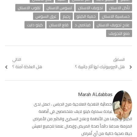
تأكل الاسنان
تجويف الاسنان
تسوس الاسنان
تقوب الاسنان
حساسية الاسنان
حمية الكيتو
رجيم
عرق السوس
علاج تجويف الاسنان
فيتامين د
قلع الاسنان
كيتو دايت
منع التجويف
تصفّح
السابق
التالي
Previous
هل البروبيوتيك لها آثار جانبية ؟
Next
هل العلكة آمنة ؟
المقالات
post:
post:
Marah ALdabbas
اخصائية التغذية العلاجية مرح الدباس ، اعمل لدى
عيادة سمارة كيتو لايف متخصصين في أنظمة
الكيتو وغيرها من الأنظمة وعلاج السكري والكثير من الأمراض
المزمنة هدفنا دائماً صحة المريض وإيصال علمنا للجميع لعيش
حياة صحية خالية من أي أمراض