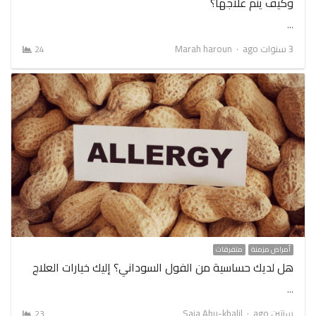
وكيف يتم علاجها؟
…
Author
3 سنوات ago
Marah haroun
24
أمراض مزمنة
متفرقات
هل لديك حساسية من الفول السوداني؟ إليك خيارات العلاج
…
Author
سنتين ago
Saja Abu-khalil
23