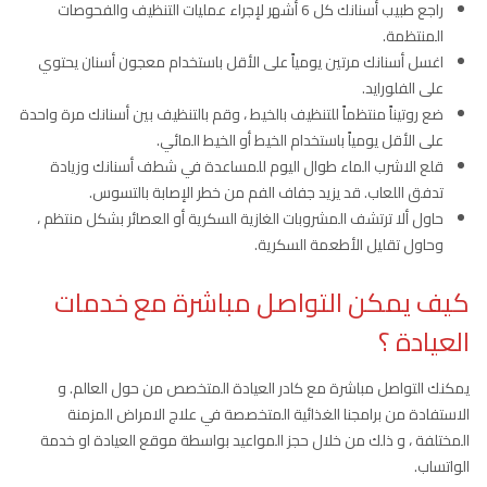
راجع طبيب أسنانك كل 6 أشهر لإجراء عمليات التنظيف والفحوصات
المنتظمة.
اغسل أسنانك مرتين يومياً على الأقل باستخدام معجون أسنان يحتوي
على الفلورايد.
ضع روتيناً منتظماً للتنظيف بالخيط ، وقم بالتنظيف بين أسنانك مرة واحدة
على الأقل يومياً باستخدام الخيط أو الخيط المائي.
قلع الاشرب الماء طوال اليوم للمساعدة في شطف أسنانك وزيادة
تدفق اللعاب. قد يزيد جفاف الفم من خطر الإصابة بالتسوس.
حاول ألا ترتشف المشروبات الغازية السكرية أو العصائر بشكل منتظم ،
وحاول تقليل الأطعمة السكرية.
كيف يمكن التواصل مباشرة مع خدمات
العيادة ؟
يمكنك التواصل مباشرة مع كادر العيادة المتخصص من حول العالم. و
الاستفادة من برامجنا الغذائية المتخصصة في علاج الامراض المزمنة
المختلفة ، و ذلك من خلال حجز المواعيد بواسطة موقع العيادة او خدمة
الواتساب.