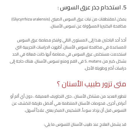
5. استخدام جذر عرق السوس :
يمكن لمقتطفات من نبات عرق السوس الصيني (Glycyrrhiza uralensis)
مكافحة البكتيريا المسؤولة عن تسوس الأسنان.
أخذ أحد الباحثين هذا إلى المستوى التالي وابتكر مصاصة عرق السوس
للمساعدة في مكافحة تسوس الأسنان. أظهرت الدراسات التجريبية التي
استخدمت مستخلص عرق السوس في مصاصة أنها كانت فعالة في الحد
بشكل كبير من S. mutans في الفم ومنع تسوس الأسنان. هناك حاجة إلى
دراسات أكبر وطويلة الأجل.
متى تزور طبيب الأسنان ؟
تتطور العديد من مشاكل الأسنان ، حتى التجاويف العميقة ، دون أي ألم أو
أعراض أخرى. فحوصات الأسنان المنتظمة هي أفضل طريقة للكشف عن
التسوس قبل أن يزداد سوءاً. التشخيص المبكر يعني علاجاً أسهل.
قد يشمل العلاج عند طبيب الأسنان للتسوس ما يلي: