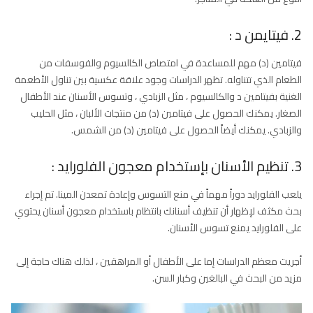
2. فيتايمن د :
فيتامين (د) مهم للمساعدة في امتصاص الكالسيوم والفوسفات من
الطعام الذي تتناوله. تظهر الدراسات وجود علاقة عكسية بين تناول الأطعمة
الغنية بفيتامين د والكالسيوم ، مثل الزبادي ، وتسوس الأسنان عند الأطفال
الصغار. يمكنك الحصول على فيتامين (د) من منتجات الألبان ، مثل الحليب
والزبادي. يمكنك أيضاً الحصول على فيتامين (د) من الشمس.
3. تنظيم الأسنان بإستخدام معجون الفلورايد :
يلعب الفلورايد دوراً مهماً في منع التسوس وإعادة تمعدن المينا. تم إجراء
بحث مكثف لإظهار أن تنظيف أسنانك بانتظام باستخدام معجون أسنان يحتوي
على الفلورايد يمنع تسوس الأسنان.
أجريت معظم الدراسات إما على الأطفال أو المراهقين ، لذلك هناك حاجة إلى
مزيد من البحث في البالغين وكبار السن.