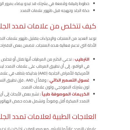
خطوط رقيقة ولامعة في بشرتك قد تبدو بيضاء بمرور ال
حكة الجلد وتهيجه قبل ظهور علامات التمدد
كيف تتخلص من علامات تمدد الجلد
توعد العديد من المنتجات والإجراءات بتقليل ظهور علامات التمد
الأدلة التي تدعم فعالية هذه المنتجات. تتضمن بعض الاقتراحا
الترطيب :
تدعي الكثير من المرطبات أنها تقلل أو تتخلص 
في الواقع ، إلى أن تطبيق المرطب على علامات التمدد ليس 
الأمريكية للأمراض الجلدية (AAD) بتدليكه بلطف في علامات تمدد جديدة على مدار عدة أسابيع.
غسول التسمير الذاتي :
وفقاً ل AAD ، فإن 
لون بشرتك النموذجي ولون علامات التمدد.
الكريمات الموصوفة طبياً :
تشير بعض الأبحاث إلى أ
التمدد المبكرة أقل وضوحاً. وتشمل هذه حمض الهيالورو
العلاجات الطبية لعلامات تمدد
الجل
علامات التمدد غالباً ما تتلاشى مع مرور الوقت. إذا كنت لا