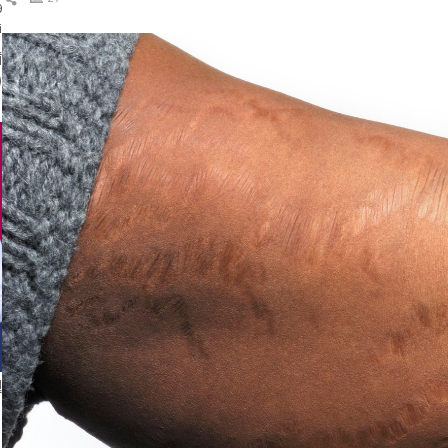
ال
ن
(
إ