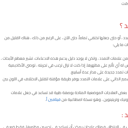
وقت
 ؟
د ، أو حتى جعلها تختفي تماماً. حتى الآن ، على الرغم من ذلك ، هناك القليل من
ت ما يلي:
من علامات التمدد ، ولكن لا يوجد دليل يدعم هذه الادعاءات. تشير معظم الأبحاث ،
له أي تأثير على مظهرها. إذا كنت لا تزال ترغب في تجربته ، توصي الأكاديمية
تطبيق التسمير الذاتي على علامات التمدد يوفر طريقة مؤقتة لتقليل الاختلاف في اللون بين
ن بعض العلاجات الموضعية المتاحة بوصفة طبية قد تساعد في جعل علامات
نيك وتريتينوين ، وهو نسخة اصطناعية من
فيتامين أ
.
د
:
 ترغب في الانتظار ، فهناك علاجات يمكن أن تساعد في تحسين مظهرها. فقط ضع في