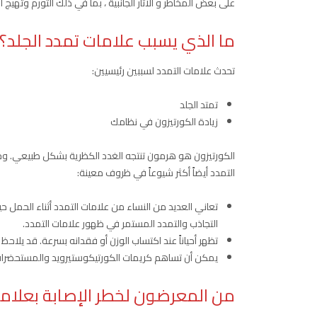
على بعض المخاطر و الآثار الجانبية ، بما في ذلك التورم وتهيج ال
ما الذي يسبب علامات تمدد الجلد؟
تحدث علامات التمدد لسببين رئيسيين:
تمتد الجلد
زيادة الكورتيزون في نظامك
الكورتيزون هو هرمون تنتجه الغدد الكظرية بشكل طبيعي. وجو
التمدد أيضاً أكثر شيوعاً في ظروف معينة:
تعاني العديد من النساء من علامات التمدد أثناء الحمل ح
التجاذب والتمدد المستمر في ظهور علامات التمدد.
تظهر أحياناً عند اكتساب الوزن أو فقدانه بسرعة. قد يلاحظ
يمكن أن تساهم كريمات الكورتيكوستيرويد والمستحضرات 
من المعرضون لخطر الإصابة بعلاما