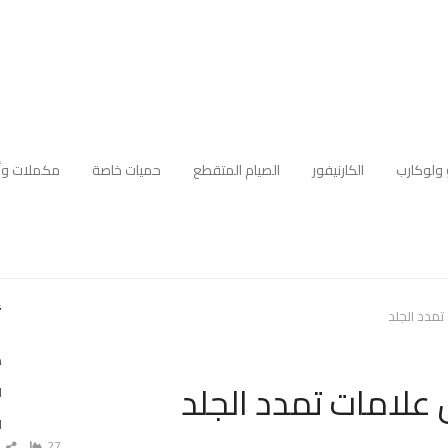
 ولوكارب
الكارنيفور
الصيام المتقطع
حميات خاصة
مكملات وأ
أ
تمدد الجلد
د
علامات تمدد الجلد
ا
ا
27
ش