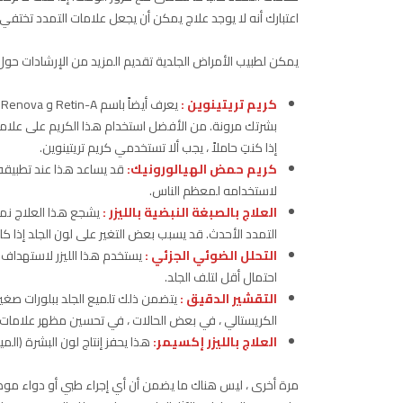
اعتبارك أنه لا يوجد علاج يمكن أن يجعل علامات التمدد تختفي ت
يمكن لطبيب الأمراض الجلدية تقديم المزيد من الإرشادات حول ا
كريم تريتينوين :
يعرف أيضاً باسم Retin-A و Renova ، ويعمل هذا عن طريق استعادة
بشرتك مرونة. من الأفضل استخدام هذا الكريم على علامات 
إذا كنتِ حاملاً ، يجب ألا تستخدمي كريم تريتينوين.
كريم حمض الهيالورونيك:
قد يساعد هذا عند تطبيقه ب
لاستخدامه لمعظم الناس.
العلاج بالصبغة النبضية بالليزر :
يشجع هذا العلاج نمو
التمدد الأحدث. قد يسبب بعض التغير على لون الجلد إذا ك
التحلل الضوئي الجزئي :
يستخدم هذا الليزر لاستهداف 
احتمال أقل لتلف الجلد.
التقشير الدقيق :
يتضمن ذلك تلميع الجلد ببلورات صغي
الكريستالي ، في بعض الحالات ، في تحسين مظهر علامات ا
العلاج بالليزر إكسيمر:
هذا يحفز إنتاج لون البشرة (الم
مرة أخرى ، ليس هناك ما يضمن أن أي إجراء طبي أو دواء موصو