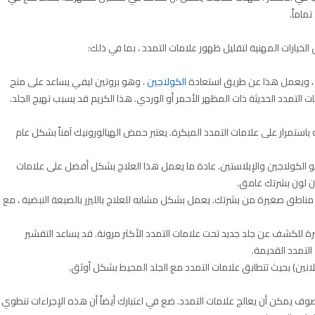
ماماً.
لخيارات المهنية لتقليل ظهور علامات التمدد ، بما في ذلك:
الكولاجين
، وهو بروتين ليفي يساعد على منح
التمدد الحديثة ذات المظهر الأحمر أو الوردي. هذا الكريم قد يسبب تهيج الجلد.
استمرار على علامات التمدد المبكرة. يعتبر حمض الهيالورونيك آمناً بشكل عام
 الكولاجين والإيلاستين. عادة ما يعمل هذا العلاج بشكل أفضل على علامات
ان لون بشرتك غامق.
مناطق صغيرة من بشرتك. يعمل بشكل مشابه للعلاج بالليزر بالصبغة النبضية ، مع
رة للكشف عن جلد جديد تحت علامات التمدد الأكثر مرونة. قد يساعد التقشير
لتمدد القديمة.
يلانين) بحيث تتطابق علامات التمدد مع الجلد المحيط بشكل أوثق.
ف يمكن أن يعالج علامات التمدد. ضع في اعتبارك أيضاً أن هذه الإجراءات تنطوي