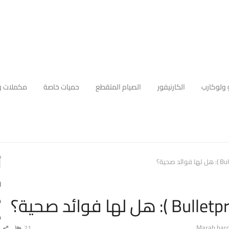
 ولوكارب
الكارنيفور
الصيام المتقطع
حميات خاصة
مكملات و
أ
ل
م
ه
Aut
Marah har
21
شا