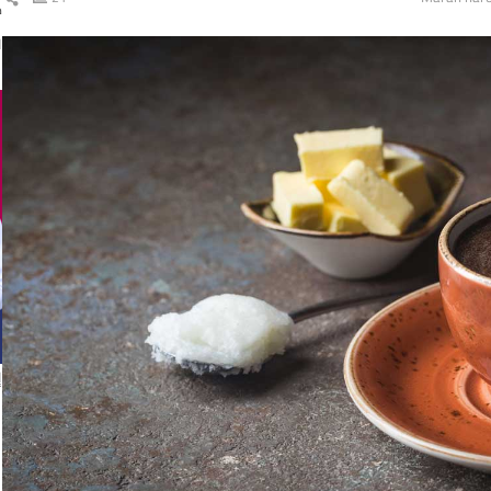
ك
ال
ا
إ