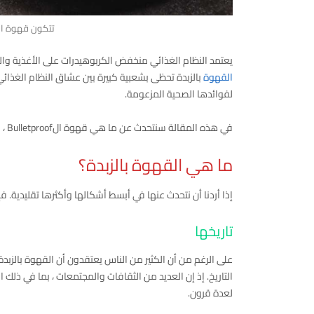
تتكون قهوة الز
يعتمد النظام الغذائي منخفض الكربوهيدرات على الأغذية وال
القهوة
بالزبدة تحظى بشعبية كبيرة بين عشاق النظام الغذا
لفوائدها الصحية المزعومة.
في هذه المقالة سنتحدث عن ما هي قهوة الBulletproof ، ولماذا تستخدم ، وما إذا كان شربها يمكن أن يفيد صحتك أم لا.
ما هي القهوة بالزبدة؟
إذا أردنا أن نتحدث عنها في أبسط أشكالها وأكثرها تقليدية.
تاريخها
على الرغم من أن الكثير من الناس يعتقدون أن القهوة بالزبد
التاريخ. إذ إن العديد من الثقافات والمجتمعات ، بما في ذلك ا
لعدة قرون.