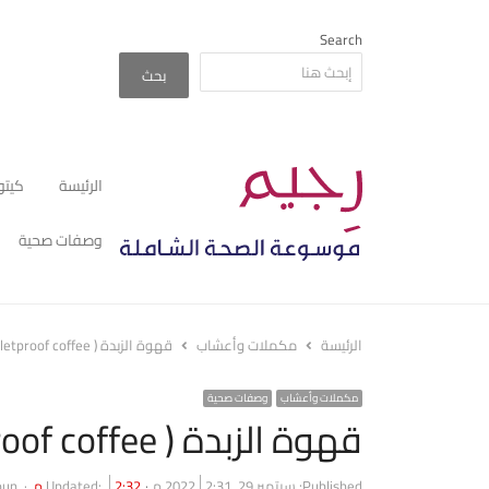
Search
بحث
الرئيسة
كيتو
وصفات صحية
الرئيسة
مكملات وأعشاب
قهوة الزبدة ( Bulletproof coffee ): هل لها فوائد صحية؟
مكملات وأعشاب
وصفات صحية
قهوة الزبدة ( Bulletproof coffee ): هل لها فوائد صحية؟
hor
Published:
سبتمبر 29, 2022
2:31 م
2:32 م
Updated:
oun