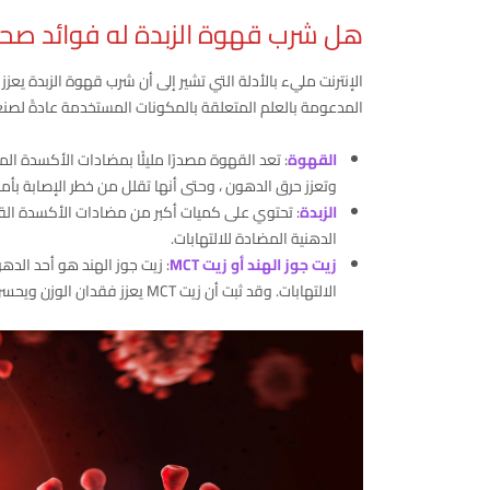
هل شرب قهوة الزبدة له فوائد صحي
الإنترنت مليء بالأدلة التي تشير إلى أن شرب قهوة الزبدة يعزز
المدعومة بالعلم المتعلقة بالمكونات المستخدمة عادةً لصنع
القهوة
: تعد القهوة مصدرًا مليئًا بمضادات الأكسدة الم
وتعزز حرق الدهون ، وحتى أنها تقلل من خطر الإصابة بأم
الزبدة
: تحتوي على كميات أكبر من مضادات الأكسدة القوي
الدهنية المضادة للالتهابات.
زيت جوز الهند أو زيت MCT
: زيت جوز الهند هو أحد الد
الالتهابات. وقد ثبت أن زيت MCT يعزز فقدان الوزن ويحسن الكوليسترول في بعض الدراسات.