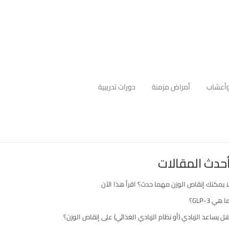
أعشاب
أمراض مزمنة
دورات تدريبية
حدث المقالات
ا يمكنك إنقاص الوزن مهما حدث؟ اقرأ هذا الآن
ا هي GLP-3؟
ل يساعد الزبادي (أو نظام الزبادي الغذائي) على إنقاص الوزن؟
رك