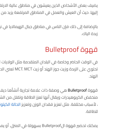
يضيف بعض الأشخاص الذين يعيشون في مناطق عالية الارتفاع 
إليها. حيث أن العيش والعمل في المناطق المرتفعة يزيد من اح
بالإضافة إلى ذلك فإن الناس في مناطق جبال الهيمالايا في 
زبدة الياك.
قهوة Bulletproof
في الوقت الحاضر وخاصة في البلدان المتقدمة مثل الولايات ال
تحتوي على الز
الهند.
قهوة
Bulletproof
منخفض الكربوهيدرات ويقال أنها تعزز الطاقة وتقلل من الشهية. يستهلك الناس 
، لأسباب مختلفة. مثل تعزيز فقدان الوزن وتعزيز
الحالة الكيتون
للطاقة.
يمكنك تحضير قهوة الBulletproof بسهولة في المنزل. أو يمكنك شراؤها من محلات البقالة أو عبر الإنترنت.