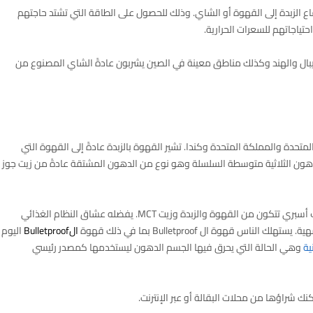
الزبدة إلى القهوة أو الشاي. وذلك للحصول على الطاقة التي تشتد حاجتهم
تياجاتهم للسعرات الحرارية.
نيبال والهند وكذلك مناطق معينة في الصين يشربون عادةً الشاي المصنوع من
متحدة والمملكة المتحدة وكندا. تشير القهوة بالزبدة عادةً إلى القهوة التي
بدة وزيت جوز الهند أو زيت MCT. MCT تعني الدهون الثلاثية متوسطة السلسلة وهو نوع من الدهون المشتقة عادةً من زيت جوز
هي وصفة ذات علامة تجارية أنشأها ديف أسبري تتكون من القهوة والزبدة وزيت MCT. يفضله عشاق النظام الغذائي
قهوة ال Bulletproof بما في ذلك قهوة
الBulletproof
اليوم
ية
وهي الحالة التي يحرق فيها الجسم الدهون ليستخدمها كمصدر رئيسي