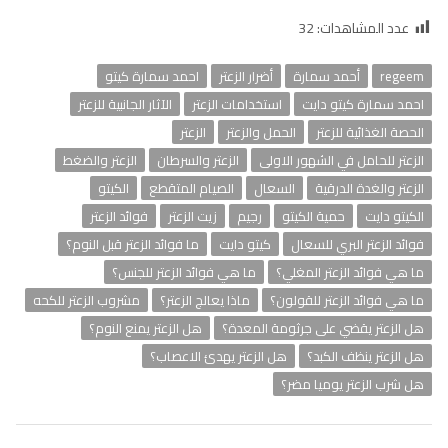
عدد المشاهدات:
32
regeem
أحمد سمارة
أضرار الزعتر
احمد سمارة كيتو
احمد سمارة كيتو دايت
استخدامات الزعتر
الآثار الجانبية للزعتر
الحصة الغذائية للزعتر
الحمل والزعتر
الزعتر
الزعتر للحامل في الشهور الاولى
الزعتر والسرطان
الزعتر والضغط
الزعتر والغدة الدرقية
السعال
الصيام المتقطع
الكيتو
الكيتو دايت
حمية الكيتو
رجيم
زيت الزعتر
فوائد الزعتر
فوائد الزعتر البري للسعال
كيتو دايت
ما فوائد الزعتر قبل النوم؟
ما هي فوائد الزعتر المغلي؟
ما هي فوائد الزعتر للجنس؟
ما هي فوائد الزعتر للقولون؟
ماذا يعالج الزعتر؟
مشروب الزعتر للكحه
هل الزعتر يقضي على جرثومة المعدة؟
هل الزعتر يمنع النوم؟
هل الزعتر ينظف الكبد؟
هل الزعتر يهدئ الاعصاب؟
هل شرب الزعتر يوميا مضر؟