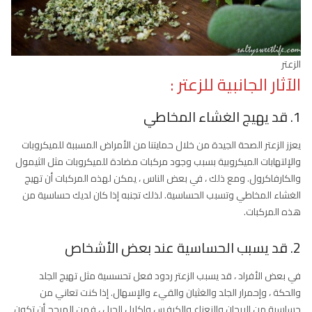
الزعتر
الآثار الجانبية للزعتر :
1. قد يهيج الغشاء المخاطي
يعزز الزعتر الصحة الجيدة من خلال حمايتنا من الأمراض المسببة للميكروبات
والإلتهابات الميكروبية بسبب وجود مركبات مضادة للميكروبات مثل الثيمول
والكارفاكرول. ومع ذلك ، في بعض الناس ، يمكن لهذه المركبات أن تهيج
الغشاء المخاطي وتسبب الحساسية. لذلك تجنبه إذا كان لديك حساسية من
هذه المركبات.
2. قد يسبب الحساسية عند بعض الأشخاص
في بعض الأفراد ، قد يسبب الزعتر ردود فعل تحسسية مثل تهيج الجلد
والحكة ، وإحمرار الجلد والغثيان والقيء والإسهال. إذا كنت تعاني من
حساسية من الريحان والنعناع والكرفس وإكليل الجبل ، فمن المرجح أن تكون