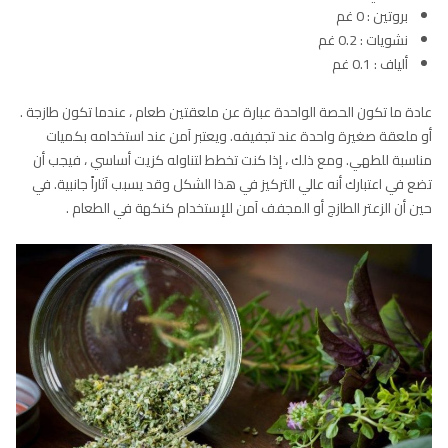
بروتين : 0 غم
نشويات : 0.2 غم
ألياف : 0.1 غم
عادة ما تكون الحصة الواحدة عبارة عن ملعقتين طعام ، عندما تكون طازجة .
أو ملعقة صغيرة واحدة عند تجفيفه. ويعتبر آمن عند استخدامه بكميات
مناسبة للطهي. ومع ذلك ، إذا كنت تخطط لتناوله كزيت أساسي ، فيجب أن
تضع في اعتبارك أنه عالي التركيز في هذا الشكل وقد يسبب آثاراً جانبية. في
حين أن الزعتر الطازج أو المجفف آمن للإستخدام كنكهة في الطعام .