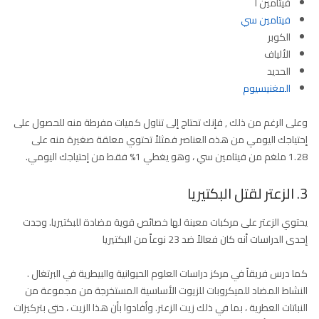
فيتامين أ
فيتامين سي
الكوبر
الألياف
الحديد
المغنيسيوم
وعلى الرغم من ذلك , فإنك تحتاج إلى تناول كميات مفرطة منه للحصول على
إحتياجك اليومي من هذه العناصر فمثلاً تحتوي معلقة صغيرة منه على
1.28 ملغم من فيتامين سي ، وهو يغطي 1% فقط من إحتياجك اليومي.
3. الزعتر لقتل البكتيريا
يحتوي الزعتر على مركبات معينة لها خصائص قوية مضادة للبكتيريا. وجدت
إحدى الدراسات أنه كان فعالاً ضد 23 نوعاً من البكتيريا
كما درس فريقاً في مركز دراسات العلوم الحيوانية والبيطرية في البرتغال .
النشاط المضاد للميكروبات للزيوت الأساسية المستخرجة من مجموعة من
النباتات العطرية ، بما في ذلك زيت الزعتر. وأفادوا بأن هذا الزيت ، حتى بتركيزات