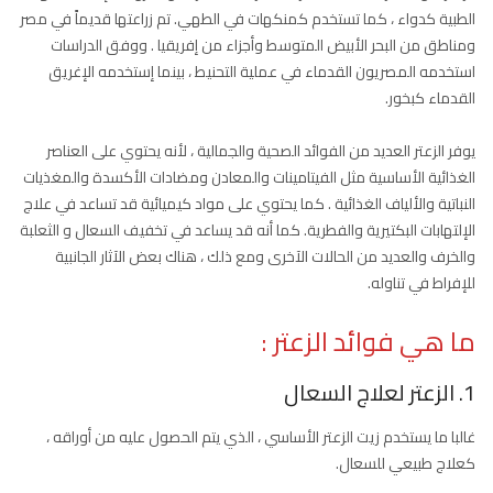
الطبية كدواء ، كما تستخدم كمنكهات في الطهي. تم زراعتها قديماً في مصر
ومناطق من البحر الأبيض المتوسط وأجزاء من إفريقيا . ووفق الدراسات
استخدمه المصريون القدماء في عملية التحنيط ، بينما إستخدمه الإغريق
القدماء كبخور.
يوفر الزعتر العديد من الفوائد الصحية والجمالية ، لأنه يحتوي على العناصر
الغذائية الأساسية مثل الفيتامينات والمعادن ومضادات الأكسدة والمغذيات
النباتية والألياف الغذائية . كما يحتوي على مواد كيميائية قد تساعد في علاج
الإلتهابات البكتيرية والفطرية. كما أنه قد يساعد في تخفيف السعال و الثعلبة
والخرف والعديد من الحالات الآخرى ومع ذلك ، هناك بعض الآثار الجانبية
للإفراط في تناوله.
ما هي فوائد الزعتر :
1. الزعتر لعلاج السعال
غالبا ما يستخدم زيت الزعتر الأساسي ، الذي يتم الحصول عليه من أوراقه ،
كعلاج طبيعي للسعال.