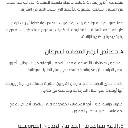
منخفضة ، أظهر إمكانات كمادة حافظة طبيعية للمنتجات الغذائية ضد العديد
من البكتيريا الشائعة المنقولة بالأغذية التي تسبب الأمراض البشرية .
كما اختبرت دراسة بولندية زيت الزعتر وزيت اللافندر ، ولاحظوا أن زيت الزعتر
كان فعالاً ضد السلالات المقاومة للمكورات العنقودية والمكورات المعوية
والإشريكية وبكتيريا الزائفة.
4. خصائص الزعتر المضادة للسرطان
الزعتر غني بمضادات الأكسدة. و قد تساعد في الوقاية من السرطان . أظهرت
بعض الدراسات أن مكوناته قد تساعد في قتل الخلايا السرطانية.
عالجت إحدى الدراسات خلايا سرطان القولون البشرية بمستخلص الزعتر ووجدت
أنها أوقفت نمو الخلايا السرطانية وساعدت في قتلها .
أظهرت دراسة أخرى ، أحد المكونات الموجودة فيه ، ساعدت أيضا في قمع
نمو وانتشار خلايا سرطان القولون .
5. الزعتر يساعد في الحد من العدوى الفيروسية