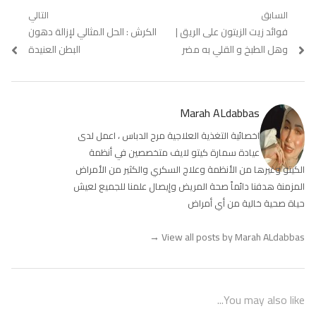
تصفّح
السابق
التالي
Previous
فوائد زيت الزيتون على الريق |
Next
الكرش : الحل المثالي لإزالة دهون
المقالات
post:
post:
وهل الطبخ و القلي به مضر
البطن العنيدة
Marah ALdabbas
اخصائية التغذية العلاجية مرح الدباس ، اعمل لدى
عيادة سمارة كيتو لايف متخصصين في أنظمة
الكيتو وغيرها من الأنظمة وعلاج السكري والكثير من الأمراض
المزمنة هدفنا دائماً صحة المريض وإيصال علمنا للجميع لعيش
حياة صحية خالية من أي أمراض
→
View all posts by Marah ALdabbas
You may also like...