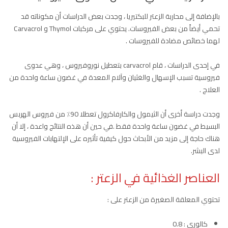
بالإضافة إلى محاربة الزعتر للبكتيريا ، وجدت بعض الدراسات أن مكوناته قد
تحمي أيضاً من بعض الفيروسات. يحتوي على مركبات Thymol و Carvacrol
لهما خصائص مضادة للفيروسات .
في إحدى الدراسات ، قام carvacrol بتعطيل نوروفيروس ، وهي عدوى
فيروسية تسبب الإسهال والغثيان وآلام المعدة في غضون ساعة واحدة من
العلاج .
وجدت دراسة أخرى أن الثيمول والكارفاكرول تعطلا 90٪ من فيروس الهربس
البسيط في غضون ساعة واحدة فقط .في حين أن هذه النتائج واعدة ، إلا أن
هناك حاجة إلى مزيد من الأبحاث حول كيفية تأثيره على الإلتهابات الفيروسية
لدى البشر.
العناصر الغذائية في الزعتر :
تحتوي المعلقة الصغيرة من الزعتر على :
كالوري : 0.8