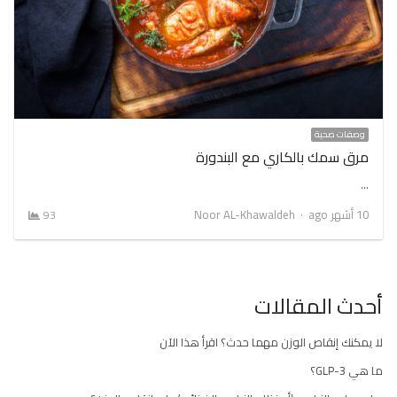
وصفات صحية
مرق سمك بالكاري مع البندورة
…
Author
10 أشهر ago
Noor AL-Khawaldeh
93
أحدث المقالات
لا يمكنك إنقاص الوزن مهما حدث؟ اقرأ هذا الآن
ما هي GLP-3؟