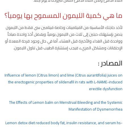
الماء الدافئ ولكن الماء الدافئ المائل للبرودة لا يؤثر أيضاً.
ما هي كمية الليمون المسموح بها يومياً؟
لأخد حاجتك الأساسية من الفيتامينات وخاصة فيتامين سي فقط من الليمون
ينصح بإستهلاك حبتين إلى ثلاث من الليمون يومياً. ويفضل أخذ واحدة صباحاً
وواحدة قبل الغداء والأخيرة قبل العشاء. أما في حال وجود قرحة المعدة أو
الإحتقانات ومشاكل المريء فيجب إستشارة الطبيب قبل تناول الليمون.
المصادر :
Influence of lemon (Citrus limon) and lime (Citrus aurantifolia) juices on
the erectogenic properties of sildenafil in rats with L-NAME-induced
erectile dysfunction
The Effects of Lemon balm on Menstrual Bleeding and the Systemic
Manifestation of Dysmenorrhea
Lemon detox diet reduced body fat, insulin resistance, and serum hs-