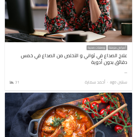
أمراض مزمنة
وصفات صحية
علاج الصداع في ثواني و التخلص من الصداع في خمس
دقائق بدون أدوية
…
Author
سنتين ago
أحمد سمارة
31