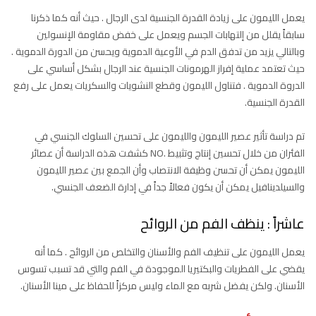
يعمل الليمون على زيادة القدرة الجنسية لدى الرجال . حيث أنه كما ذكرنا
سابقاً يقلل من إلتهابات الجسم ويعمل على خفض مقاومة الإنسولين
وبالتالي يزيد من تدفق الدم في الأوعية الدموية ويحسن من الدورة الدموية .
حيث تعتمد عملية إفراز الهرمونات الجنسية عند الرجال بشكل أساسي على
الدروة الدموية . فتناول الليمون وقطع النشويات والسكريات يعمل على رفع
القدرة الجنسية.
تم دراسة تأثير عصير الليمون والليمون على تحسين السلوك الجنسي في
الفئران من خلال تحسين إنتاج وتثبيط .NO كشفت هذه الدراسة أن عصائر
الليمون يمكن أن تحسن وظيفة الانتصاب وأن الجمع بين عصير الليمون
والسيلدينافيل يمكن أن يكون فعالاً جداً في إدارة الضعف الجنسي.
عاشراً : ينظف الفم من الروائح
يعمل الليمون على تنظيف الفم والأسنان والتخلص من الروائح . كما أنه
يقضي على الفطريات والبكتيريا الموجودة في الفم والتي قد تسبب تسوس
الأسنان. ولكن يفضل شربه مع الماء وليس مركزاً للحفاظ على مينا الأسنان.