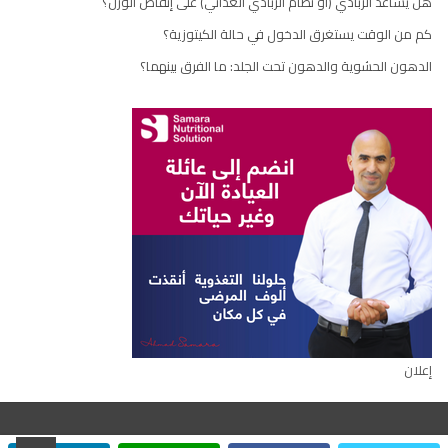
هل يساعد الزبادي (أو نظام الزبادي الغذائي) على إنقاص الوزن؟
كم من الوقت يستغرق الدخول في حالة الكيتوزية؟
الدهون الحشوية والدهون تحت الجلد: ما الفرق بينهما؟
إعلان