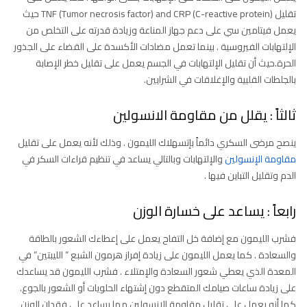
تقليل TNF (Tumor necrosis factor) and CRP (C-reactive protein) حيث
يعمل فيتامين سي على دعم جهاز المناعة وزيادة قدرته على التخلص من
الإلتهابات الفيروسية . بينما تعمل مضادات الأكسدة على القضاء على الجذور
الحرة.حيث أن تقليل الإلتهابات في الجسم يعمل على تقليل خطر الإصابة
بالجلطات القلبية والإغلاقات في الشرايين.
ثالثاً : يقلل من مقاومة الانسولين
ينصح مرضى السكري دائماً بإتسهلاك الليمون . وذلك لأنه يعمل على تقليل
مقاومة الإنسولين
والإلتهابات وبالتالي يساعد في تنظيم قراءات السكر في
الدم وتقليل التباين فيها .
رابعاً : يساعد على خسارة الوزن
فشرب الليمون مع إضافة خل التفاح يعمل على إعطاءك الشعور بالطاقة
والسعادة . كما يعمل الليمون على زيادة إفراز هرمون الشبع ” الليبتين” في
المعدة الذي يعطي شعور السعادة والإمتلاء . فشرب الليمون قد يساعدك
على زيادة ساعات صيامك المتقطع دون إشتهاء الحلويات أو الشعور بالجوع.
كما أنه يعمل على تقليل مقاومة الإنسولين مما يساعد على فقدان الوزن