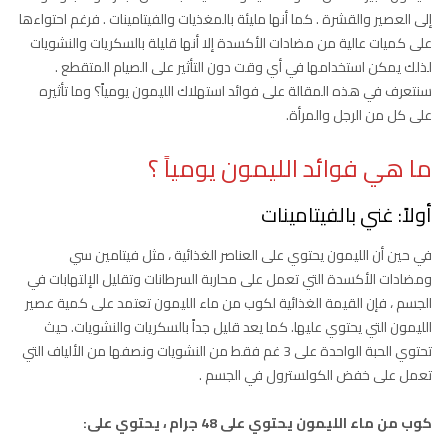
إلى العصير والقشرة . كما أنها مليئة بالمغذيات والفيتامينات . فرغم احتواءها
على كميات عالية من مضادات الأكسدة إلا أنها قليلة بالسكريات والنشويات
لذلك يمكن استخدامها في أي وقت دون التأثير على الصيام المتقطع .
سنتعرف في هذه المقالة على فوائد استهلاك الليمون يومياً؟ وما تأثيره
على كل من الرجل والمرأة.
ما هي فوائد الليمون يومياً ؟
أولاً: غني بالفيتامينات
في حين أن الليمون يحتوي على العناصر الغذائية ، مثل فيتامين سي
ومضادات الأكسدة التي تعمل على محاربة السرطانات وتقليل الإلتهابات في
الجسم ، فإن القيمة الغذائية لكوب من ماء الليمون تعتمد على كمية عصير
الليمون التي يحتوي عليها. كما يعد قليل جداً بالسكريات والنشويات. حيث
تحتوي الحبة الواحدة على 3 غم فقط من النشويات ونصفها من الألياف التي
تعمل على خفض الكولسترول في الجسم .
كوب من ماء الليمون يحتوي على 48 جرام ، يحتوي على: