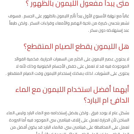
متى يبدأ مفعول الليمون بالظهور ؟
غالباً مع نهاية الأسبوع الأول يبدأ تأثير الليمون بالظهور على الجسم . فسوف
تشعر بتحسن كبيرة من ناحية الهضم والأمعاء وقراءات السكر . ولكن طبعاً
عند إستهلاكه دون سكر .
هل الليمون يقطع الصيام المتقطع؟
لا يحتوي عصير الليمون على الكثير من السعرات الحرارية. فكمية الفوائد
الموجودة فيه قد لا تعمل على خفض الأجسام الكيتونية وذلك لأنه لا
يحتوى على النشويات. لذلك يمكنك إستخدام الليمون وقت الصيام المتقطع .
أيهما أفضل استخدام الليمون مع الماء
الدافئ ام البارد؟
بشكل عام لا يوجد فرق . ولكن يفضل إستخدامه مع الماء البارد وليس الماء
الساخن لأن الحرارة تعمل على إتلاف فيتامين سي الموجود فيه أما البرودة
تعمل على المحافظة على فيتامين سي. فالماء البارد قد يكون أفضل من