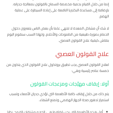
إنما من خلال القيام بحمية مخصصة للسماح بالقولون بمعالجة جدرانه.
بلإضافة إلى مساعدة البكتيريا النافعة على إعادة السيطرة على عملية
الهضم.
لا شك أن مشاكل المعدة لا تنتهي علما بأن بعض الناس يتعبرون دخول
الحمام بصورة طبيعية من الطموحات والأحلام. ولهاذا السبب سنقوم اليوم
بنقاش كيفية علاج القولون العصبي.
علاج القولون العصبي
لعلاج القولون العصبي يجب تطبيق بروتكول علاج القولون الذي يتكون من
خمسة عناصر رئيسية وهي:
أولا: إيقاف مهيّجات ومزعجات القولون
يتم ذلك من خلال إيقاف كافة الأطعمة التي تؤذي جدران الأمعاء وتسبب
استمرار تدهور صحة الجهاز الهضمي وتمنع الشفاء.
أول هذه الأطعمة التي يجب إيقافها هي الخبز و مشتقات القمح. نظرا