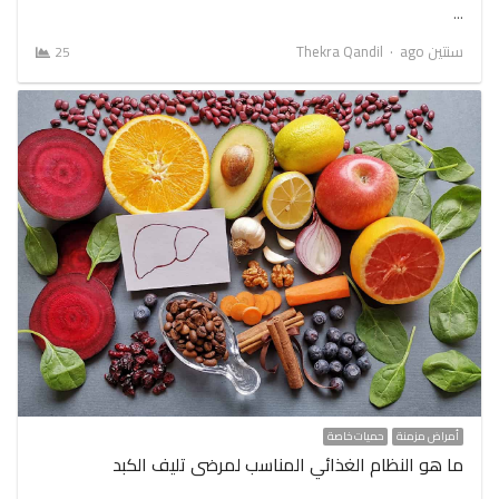
…
Author
سنتين ago
Thekra Qandil
25
أمراض مزمنة
حميات خاصة
ما هو النظام الغذائي المناسب لمرضى تليف الكبد
…