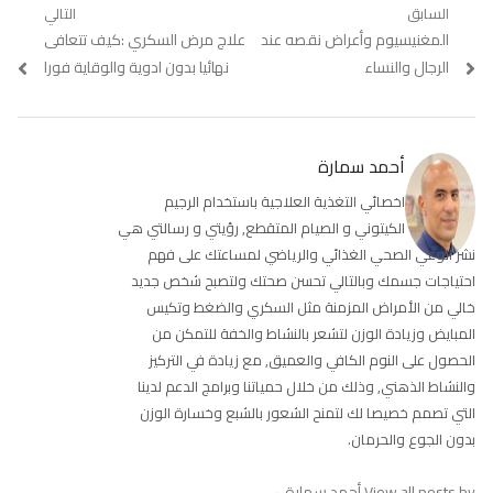
تصفّح
السابق
التالي
Previous
المغنيسيوم وأعراض نقصه عند
Next
علاج مرض السكري :كيف تتعافى
المقالات
post:
post:
الرجال والنساء
نهائيا بدون ادوية والوقاية فورا
أحمد سمارة
اخصائي التغذية العلاجية باستخدام الرجيم
الكيتوني و الصيام المتقطع, رؤيتي و رسالتي هي
نشر الوعي الصحي الغذائي والرياضي لمساعتك على فهم
احتياجات جسمك وبالتالي تحسن صحتك ولتصبح شخص جديد
خالي من الأمراض المزمنة مثل السكري والضغط وتكيس
المبايض وزيادة الوزن لتشعر بالنشاط والخفة للتمكن من
الحصول على النوم الكافي والعميق, مع زيادة في التركيز
والنشاط الذهني, وذلك من خلال حمياتنا وبرامج الدعم لدينا
التي تصمم خصيصا لك لتمنح الشعور بالشبع وخسارة الوزن
بدون الجوع والحرمان.
View all posts by أحمد سمارة
→