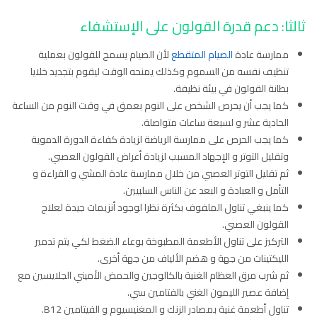
ثالثا: دعم قدرة القولون على الإستشفاء
ممارسة عادة
الصيام المتقطع
لأن الصيام يسمح للقولون بعملية
تنظيف نفسه من السموم وكذلك يمنحه الوقت ليقوم بتجديد خلايا
بطانة القولون في بيئة نظيفة.
كما يجب أن يحرص الشخص على النوم بعمق في وقت النوم من الساعة
الحادية عشر و لسبعة ساعات متواصلة.
كما يجب الحرص على ممارسة الرياضة لزيادة كفاءة الدورة الدموية
وتقليل التوتر و الإجهاد المسبب لزيادة أعراض القولون العصبي.
ثم تقليل التوتر العصبي من خلال ممارسة عادة المشي و القراءة و
التأمل و العبادة و البعد عن الناس السلبيين.
كما ينبغي تناول الملفوف بكثرة نظرا لوجود أنزيمات جيدة لعلاج
القولون العصبي.
التركيز على تناول الأطعمة المطبوخة بوعاء الضغط لكي يتم تدمير
الليكتينات من جهة و هضم الألياف من جهة أخرى.
ثم شرب مرق العظام الغنية بالكالوجين والحمض الأميني الجلايسين مع
إضافة عصير الليمون الغني بالفتامين سي.
تناول أطعمة غنية بمصادر الزنك و المغنيسيوم و الفيتامين B12.