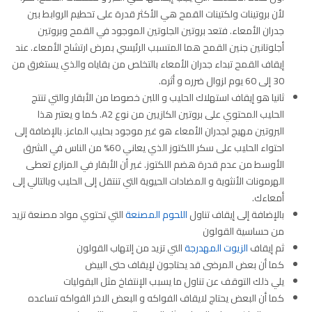
لأن بروتينات ولكتينات القمح هي الأكثر قدرة على تحطيم الروابط بين
جدران الأمعاء. فتعد بروتين الجلوتين الموجود في القمح وبروتين
أجلوتانين جنين القمح هما المتسبب الرئيسي بمرض ارتشاح الأمعاء. عند
إيقاف القمح تبداء جدران الأمعاء بالتخلص من بقاياه والذي يستغرق من
30 إلى 60 يوم لزوال ضرره و أثره.
ثانيا هو إيقاف استهلاك الحليب و اللبن خصوصا من الأبقار والتي تنتج
الحليب المحتوي على بروتين الكازيين من نوع A2. كما و يعتبر هذا
البروتين مهيج لجدران الأمعاء هو غير موجود بحليب الماعز. بالإضافة إلى
احتواء الحليب على سكر اللكتوز الذي يعاني 60% من الناس في الشرق
الأوسط من عدم قدرة هضم اللكتوز. غير أن الأبقار في المزارع تعطى
الهرمونات الأنثوية و المضادات الحيوية التي تنتقل إلى الحليب وبالتالي إلى
أمعاءك.
بالإضافة إلى إيقاف تناول
اللحوم المصنعة
التي تحتوي مواد مصنعة تزيد
من حساسية القولون
ثم إيقاف
الزيوت المهدرجة
التي تزيد من إلتهاب القولون
كما أن بعض المرضى قد يحتاجون لإيقاف حتى البيض
يلي ذلك التوقف عن تناول ما يسبب الإنتفاخ مثل البقوليات
كما أن البعض يحتاج لايقاف الفواكه و البعض الاخر الفواكه تساعده