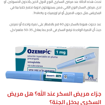
تحدث هذه الحالة عند مرضى السكري النوع الاول الذين يأخذون الانسولين. أو
لدى مرضى السكر النوع الثاني ممن يستهلكون ادوية تحفيز خلايا بيتا في
البنكرياس مثل حبوب الامريل أو ابر اوزمبيك و Trulicity.
عند حدوث هبوط بالسكر دون 60 قم بالافطار على تمرة واحدة أو تمرتين.
حيث أن التمرة الواحدة ترفع السكر في الدم بما يعادل 35-50 ملغم/دل.
جزاء مريض السكر عند الله؟ هل مريض
السكري يدخل الجنة؟