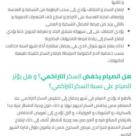
و تلفها
ارتفاع السكر و الجفاف يؤدي إلى سحب الرطوبة من الشبكية و العدسة
وإضعاف قدرة العدسة على التركيز و تسارع تلف الشعيرات الدموية و
بالتالي يزيد من فرصة انفصال الشبكية و العمى.
يؤدي الجفاف على إلى سهولة تشقق الجلد و تعرضه للجروح كما يؤدي
ارتفاع السكر إلى زيادة فرصة الالاتهابات البكتيرية
لذلك يعتبر شهر شوال الذي يلي رمضان مباشرة أكثر اشهر السنة ادخالات
بسبب حمضية الدم الكيتونية المرتبطة بارتفاع السكر كنتيجة طبيعية
للالتهابات.
هل الصيام يخفض
السكر
التراكمي
؟ و هل يؤثر
الصيام على نسبة السكر التراكمي؟
بالطبع لا يؤدي الصيام في شهر رمضان إلى تخفيض السكر التراكمي عند
المعظم ممن ينخفض السكر لديهم نهارا. و ذلك كون وجبة الافطار غنية جدا
بالسكريات و النشويات و البروتينات. و التي تؤدي إلى تعويض الانخفاض
بالارتفاع المبالغ فيه و الغير مبرر بعد وجبة الافطار. أضف إلى ذلك ارتفاع
السكر المصنع فجرا لدى مرضى السكري ممن لا ينامون طوال فترة الشهر
الكريم.