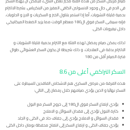
صيام مريض السكر من هذه الفئة محير بعض الشيء فيمكن أن يهبط السكر
في الدم في حال وجود الانسولين الكافي المفرز من البنكرياس. بشرط الالتزام
بحمية قليلة النشويات. أما إذا استمر بتناول الخبز و السكريات و الارز و الحلويات.
فإنه سيبقى السكر فوق ال180 معظم الوقت مما يزيد الضغط الميكانيكي
داخل نيفرونات الكلى.
لذلك يمكن صيام رمضان لهذه الفئة مع اللتزام بحمية قليلة النشويات و
الالتزام بدقة في العلاجات. و ذلك شريطة ان يكون السكر العشوائي طوال
فترة الصيام أقل من 180
السكر التراكمي أعلى من 8.6
هذه الفرقة من مرضى السكري هم الاشخاص الفاقدين للسيطرة على
السكر نهائيا و الذين يؤدي صيامهم خلال رمضان إلى التالي:
يؤدي ارتفاع السكر فوق ال180 إلى خروج السكر مع البول
كثرة التبول تؤدي إلى فقدان السوائل و الاملاح
فقدان السوائل و الاملاح يؤدي إلى جفاف حاد في الكلى و الجلد
يؤدي جفاف الكلى و ارتفاع السكر إلى انتفاخ محفظة بومان داخل الكلى