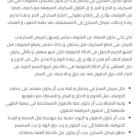
فطور مرضى السكري في رمضان يجب أن يكون منخفض النشويات خالي من
السكريات و الخبز و الارز. إذ إن التناول السكريات المرتفعة مع كميات كبيرة
من البروتينات يؤدي إلى ارتفاع صاروخي لتركيز السكر في الدم. و هذا ما يبرر
زيادة إدخالات مرضى السكري إلى المستشفيات بعد صلاة المغرب و العشاء.
لكن لكي يكون الابتعاد عن النشويات سلس وسهل لمريض السكر يجب
الحرص على قطع السكريات قبل رمضان. و بذلك تضمن بقطع النشويات قبل
الشهر الكريم الدخول في الحالة الكيتونية خلال شهر شعبان. و بالتالي يكون
الصيام الجاف أمر هين لا يؤدي إلى زيادة التوتر و الصداع، خالي من الجوع و
حتى العطش. إذ أن الحالة الكيتونية هي حالة ينتج فيها الجسم المزيد من
الماء اثناء حرق الدهون منه عند حرق و الاعتماد على السكر.
اكل مريض السكر في رمضان و قبله يجب أن يكون معتمد على مصادر
البروتينات مثل اللحوم و الدجاج و البيض و الاسماك مع دهونها.
وجبة الافطار يجب أن تكون غنية بالدهون المستخدمة في عملية الطهي
بالاضافة إلى الدهون المرافقة للدهون.
يجب أن تكون الدهون و الزيوت صحية غير مهدرجة مثل السمنة و الزبدة
الحيوانية. بالاضافة إلى زيت الزيتون و زيت جوز الهند و زيت السمسم.
فطور مرضى السكري يجب أن يكون غني بالخضار الغنية بمضادات