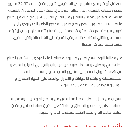
لا يعقل أن يتم منع صيام مريض السكر في شهر رمضان . حيث 32.57 مليون
شخص مصاب بالسكري في العالم العربي. إذ يشكل عدد المصابين بالسكري
ما نسبته 20% من مجمل البالغين في العالم العربي. لكن مع ذلك فإن صيام
ما يقراب 13.8 مليون شخص يقع ضمن المحذور الطبي الذي يؤدي إلى
تحويل فريضة العبادة المفيدة للصحة إلى نقمة يؤثم فاعلها بسبب إيذاؤه
لجسده. و بالتالي افقاد هذا المريض القدرة على القيام بالفرائض الاخرى
بجسد سليم بعد كل رمضان.
في مقالتنا اليوم سيتم نقاش مشروعية صيام الماء لمرضى السكري (الصيام
الجاف) في رمضان . و نسلط الضوء عن من يثاب بالاجر في الدنيا و الاخرة. و
من يتعمد تحويل الصيام إلى مشروع انتحار ممنهج بسبب ادخالات
المستشفيات و تراكم الالتهابات و الاضرار الواقعة على الجهاز العصبي و
البولي و الهضمي و الكبد على حد سواء.
سنجيب من خلال اسطر هذه المقالة عن من يسمح له و من لا يسمح له
الصيام بالعلم و الطب و المنطق و ماذا تفعل ليكون صيامك خلال رمضان
القادم عبادة لله و صحة الجسد فتكسب الدنيا و الاخرة.