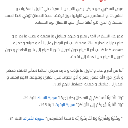
مرض السكري هو مرض ايضي ناتج عن الاسراف في تناول السكريات و
النشويات. و الاستمرار على تناولها دون توقف بحجة الادمان تؤذي هذا الجسد
المسكين الذي هو أمانة يسأل عنها الانسان يوم الحساب.
فمريض السكري الذي تعلم واجتهد. فتناول ما ينفعه و تجنب ما يضره و
صام نهارا و افطر مساءً. فقد كسب اجر التوكل على الله و صيانة وحماية
جسده. كما كسب أجر الصيام دون تحويل شهر الصيام إلى شهر الطعام و دون
تحويل الصيام من نعمة إلى نقمة.
أما من أصر و عاند و تناول ما يؤذيه و ضرب بعرض الحائط نصائح الاطباء فصام
و تأذى فإن الله غفور رحيم و أدع الجواب على القارئ وفهمه. اللهم ارحمنا و
اهدنا إلى عبادتك و حماية اجسادنا. اللهم آمين.
“وَلاَ تَقْتُلُواْ أَنفُسَكُمْ إِنَّ اللّهَ كَانَ بِكُمْ رَحِيمًا”
سورة النساء
الآية 29.
“وَلاَ تُلْقُواْ بِأَيْدِيكُمْ إِلَى التَّهْلُكَةِ”
سورة البقرة
الآية 195.
” وكُلُواْ وَاشْرَبُواْ وَلاَ تُسْرِفُواْ إِنَّهُ لاَ يُحِبُّ الْمُسْرِفِينَ”
سورة الأعراف
الآية 31.