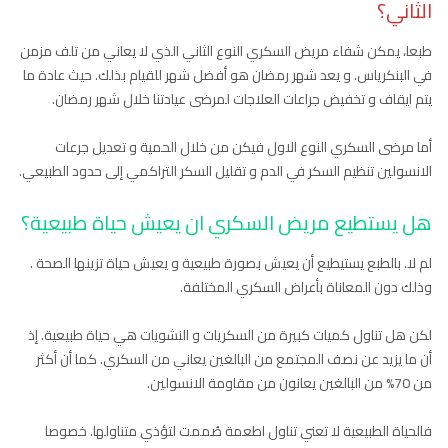
الثاني؟
طبعا، يمكن شفاء مريض السكري النوع الثاني الذي لا يعاني من تلف مزمن
في البنكرياس. و يعد شهر رمضان هو أفضل شهر للقيام بذلك. حيث عادة ما
يتم ايقاف و تخفيض جراعات العلاجات لمرضى عيادتنا خلال شهر رمضان.
أما مرضى السكري النوع الاول فيكن من خلال الحمية و تعديل جرعات
الانسولين تنظيم السكر في الدم و تقليل السكر التراكمي إلى حدود الطبيعي.
هل يستطيع مريض السكري ان يعيش حياة طبيعية؟
لم لا. بالطبع يستيطيع أن يعيش بصورة طبيعية و يعيش حياة تزينها الصحة .
وذلك دون المعاناة بأعراض السكري المختلفة.
لكن هل تناول كميات كبيرة من السكريات و النشويات هي حياة طبيعية. إذ
أن ما يزيد عن نصف المجتمع من البالغين يعاني من السكري. كما أن أكثر
من 70% من البالغين يعانون من مقاومة الانسولين.
فالحياة الطبيعية لا تعني تناول اطعمة صُممت لتؤذي متناولها. خصوصا