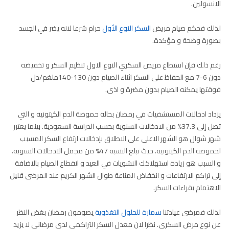
الانسولين.
لذلك فحكم صيام مريض
السكر النوع الأول
حرام شرعا لانه يضر في الجسد
بصورة وضحة و مؤكدة.
رغم ذلك فإن استطاع مريض السكري النوع الاول تنظيم السكر و تخفيضه
دون 6-7 مع الحفاظ على السكر اثناء الصيام دون 130-140ملغم/دل
فوقتها يمكنه الصيام بدون مضرة و اذى.
يزداد ادخالات المستشفيات في رمضان بحالة حموضة الدم الكيتونية و التي
تصل إلى 37.3% من الادخالات السنوية بحسب الدراسة السعودية. بينما يعتبر
شهر شوال هو الشهر الاعلى على الاطلاق بإدخالات ارتفاع السكر المسبب
لحموضة الدم الكيتونية. حيث تبلغ النسبة 47% من مجمل الادخالات السنوية.
و السبب هو زيادة استهلاكك النشويات في العيد و انقطاع الصيام بالاضافة
إلى تراكم الارتفاعات و انخفاض المناعة طوال الشهر الكريم عند المرضى قليل
الاهتمام بقراءات السكر.
لذلك فمرضى عيادتنا
سمارة للحلول التغذوية
يصومون رمضان بغض النظر
عن نوع مرض السكري. نظرا لان معدل السكر التراكمي لدى مرضانى لا يزيد