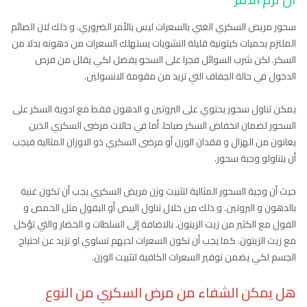
سحور مريض السكري الغني بالسعرات ليس بالأمر الضروري. و ذلك لان الصائم
الملتزم بحميات كيتونية قليلة النشويات يستهلك السعرات من دهونه بدلا من
السكر. لكن شرب السوائل فجرا على السحو يفضل لكي يقلل من فرص
الدخول في حالة الجفاف التي تزيد من مقومة الانسولين.
يمكن تناول سحور يحتوي على البروتين و الدهون فقط مع ادوية السكر على
السحور لضمان انخفاض السكر صباحا. أما في حالات مرضى السكري الذين
يعانون من الهزال و فقدان الوزن أو مرضى السكري ذو الاوزان المثالية فيجب
أن يتناولو وجبة سحور.
حيث أن وجبة السحور المثالية لتثبيت وزن مريض السكري يجب أن تكون غنية
بالدهون و البروتين. و ذلك من خلال تناول البيض أو البقول مثل الحمص و
الفول مع الكثير من زيت الزيتون. بالاضافة إلى السلطات و الخضار والتي تؤكل
مع زيت الزيتون. كما يجب أن تكون السعرات لديهم تساوي او تزيد عن احتياج
الجسم لكي يضمن توفير السعرات الكافية لتثبيت الوزن.
هل يمكن الشفاء من مرض السكري من النوع