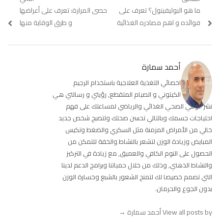
تصفّح
Previous
ما هو البوليفينول؟ تعرف على
Next
حصى المرارة: تعرف على أعراضها
المقالات
post:
post:
فوائده و اهم مصادره الغذائية
و طرق الوقاية منها
أحمد سمارة
اخصائي التغذية العلاجية باستخدام الرجيم
الكيتوني و الصيام المتقطع, رؤيتي و رسالتي هي
نشر الوعي الصحي الغذائي والرياضي لمساعتك على فهم
احتياجات جسمك وبالتالي تحسن صحتك ولتصبح شخص جديد
خالي من الأمراض المزمنة مثل السكري والضغط وتكيس
المبايض وزيادة الوزن لتشعر بالنشاط والخفة للتمكن من
الحصول على النوم الكافي والعميق, مع زيادة في التركيز
والنشاط الذهني, وذلك من خلال حمياتنا وبرامج الدعم لدينا
التي تصمم خصيصا لك لتمنح الشعور بالشبع وخسارة الوزن
بدون الجوع والحرمان.
View all posts by أحمد سمارة
→