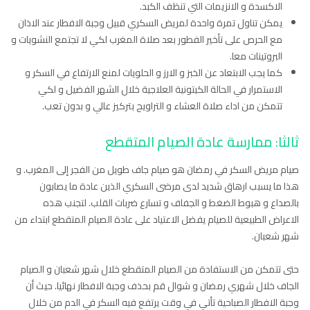
الاكسدة و الانزيمات التي تنظف الكبد.
يمكن تناول تمرة واحدة لمريض السكري قبيل وجبة الافطار عند الاذان
مع الحرص على تأخير الفطور بعد صلاة المغرب لكي لا تجتمع النشويات و
البروتينات معا.
كما يجب الابتعاد عن الخبز و الارز و الحلويات لمنع الارتفاع في السكر و
الاستمرار في الحالة الكيتونية العلاجية خلال الشهر الفضيل و لكي
تتمكن من اداء صلاة العشاء و التراويح بتركيز عالي و بدون تعب.
ثالثا: ممارسة عادة الصيام المتقطع
صيام مريض السكر في رمضان هو صيام جاف طويل من الفجر إلى المغرب. و
هذا ما يسبب ارهاق شديد لدى مرضى السكري الذين عادة ما يصابون
بالصداع و هبوط الضغط و الجفاف و تسارع ضربات القلب. لتجنب هذه
الاعراض الطبيعية للصيام يفضل الاعتياد على عادة الصيام المتقطع ابتداء من
شهر شعبان.
حتى تتمكن من الاستفادة من الصيام المتقطع خلال شهر شعبان و الصيام
الجاف خلال شهري رمضان و شوال قم بحذف وجبة الافطار نهائيا. حيث أن
وجبة الافطار الصباحية تأتي في وقت يرتفع فيه السكر في الدم من خلال