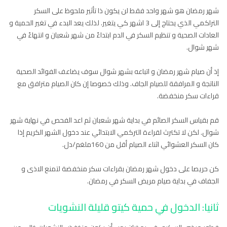
شهر رمضان هو شهر واحد فقط لن يكون ذا تأثير ملحوظ على السكر
التراكمي الذي يحتاج إلى 3 اشهر كي يتغير. لذلك يعد البدء في تغير الحمية و
العادات الصحية و تنظيم السكر في الدم ابتداءً من شهر شعبان و انتهاءً في
شهر شوال.
إذ أن صيام شهر رمضان و اتباعه بشهر شوال سوف يضاعف الفوائد الصحية
الناتجة و المرافقة للصيام الجاف. وذلك خصوصا إن كان الصيام مترافق مع
قراءات سكر منخفضة.
قم بقياس السكر الصائم في بداية شهر شعبان ثم اعد الفحص في نهاية شهر
شوال. لكن لا تكترث لقراءة التركمي الابتدائي عند دخول الشهر الكريم إذا
كان السكر العشوائي اثناء الصيام أقل من 160ملغم/دل.
كن حريصا على دخول شهر رمضان بقراءات سكر منخفضة لتمنع الاذى و
الجفاف في بداية صيام مريض السكر في رمضان.
ثانيا: الدخول في حمية كيتو قليلة النشويات