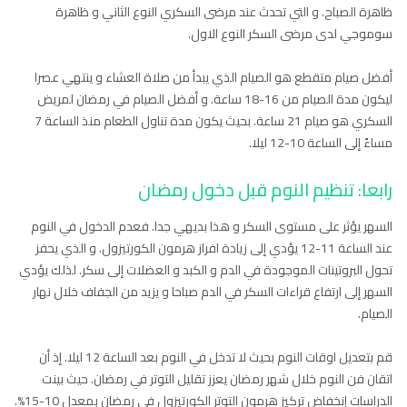
ظاهرة الصباح. و التي تحدث عند مرضى السكري النوع الثاني و ظاهرة
سوموجي لدى مرضى السكر النوع الاول.
أفضل صيام متقطع هو الصيام الذي يبدأ من صلاة العشاء و ينتهي عصرا
ليكون مدة الصيام من 16-18 ساعة. و أفضل الصيام في رمضان لمريض
السكري هو صيام 21 ساعة. بحيث يكون مدة تناول الطعام منذ الساعة 7
مساءً إلى الساعة 10-12 ليلا.
رابعا: تنظيم النوم قبل دخول رمضان
السهر يؤثر على مستوى السكر و هذا بديهي جدا. فعدم الدخول في النوم
عند الساعة 11-12 يؤدي إلى زيادة افراز هرمون الكورتيزول. و الذي يحفز
تحول البروتينات الموجودة في الدم و الكبد و العضلات إلى سكر. لذلك يؤدي
السهر إلى ارتفاع قراءات السكر في الدم صباحا و يزيد من الجفاف خلال نهار
الصيام.
قم بتعديل اوقات النوم بحيث لا تدخل في النوم بعد الساعة 12 ليلا. إذ أن
اتقان فن النوم خلال شهر رمضان يعزز تقليل التوتر في رمضان. حيث بينت
الدراسات إنخفاض تركيز هرمون التوتر الكورتيزول في رمضان بمعدل 10-15%.