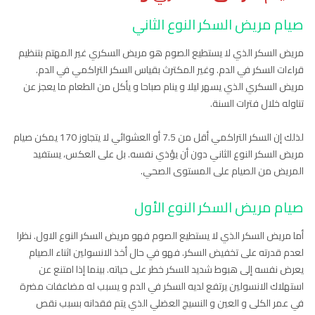
صيام مريض السكر النوع الثاني
مريض السكر الذي لا يستطيع الصوم هو مريض السكري غير المهتم بتنظيم
قراءات السكر في الدم. وغير المكترث بقياس السكر التراكمي في الدم.
مريض السكري الذي يسهر ليلا و ينام صباحا و يأكل من الطعام ما يعجز عن
تناوله خلال فترات السنة.
لذلك إن السكر التراكمي أقل من 7.5 أو العشوائي لا يتجاوز 170 يمكن صيام
مريض السكر النوع الثاني دون أن يؤذي نفسه. بل على العكس، يستفيد
المريض من الصيام على المستوى الصحي.
صيام مريض السكر النوع الأول
أما مريض السكر الذي لا يستطيع الصوم فهو مريض السكر النوع الاول. نظرا
لعدم قدرته على تخفيض السكر. فهو في حال أخذ الانسولين اثناء الصيام
يعرض نفسه إلى هبوط شديد للسكر خطر على حياته. بينما إذا امتنع عن
استهلاك الانسولين يرتفع لديه السكر في الدم و يسبب له مضاعفات مضرة
في عمر الكلى و العين و النسيج العضلي الذي يتم فقدانه بسبب نقص