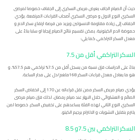
حيث أن الصيام الجاف يعرض مريض السكري إلى الجفاف خصوصا لمرضى
السكري النوع الاول و مرضى السكري أصحاب القراءات المرتفعة. يؤدي
الجفاف إلى زيادة مقاومة الانسولين ويزيد من فرصة ارتفاع سكر الدم و
حموضة الدم الكيتونية. يمكن تقسيم نتائج الصيام إيجابا او سلبا بناءً على
معدل السكر التراكمي كما يلي:
السكر التراكمي أقل من 7.5
بناءً على الدراسات فإن نسبة من يسجل أقل من 7.5% تراكمي هم 57.5%. و
هو ما يعادل معدل قراءات السكر 168ملغم/دل على مدار الساعة.
يؤدي صيام مريض السكر ممن تقل قراءاته عن 170 إلى انخفاض السكر
الصائم و العشاوائي خلال النهار عند صيام رمضان. لذلك فإن صيام مرضى
السكري النوع الثاني لهذه الفئة يساعدهم على تخفيض السكر. خصوصا لمن
يلتزم بتقليل النشويات و الالتزام برجيم الكيتو.
السكر التراكمي بين 7.5و 8.5