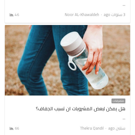
…
Author
3 سنوات ago
Noor AL-Khawaldeh
46
متفرقات
هل يمكن لبعض المشروبات ان تسبب الجفاف؟
…
Author
سنتين ago
Thekra Qandil
66