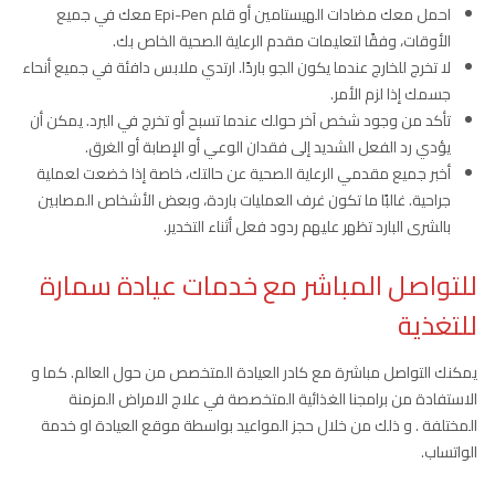
احمل معك مضادات الهيستامين أو قلم Epi-Pen معك في جميع
الأوقات، وفقًا لتعليمات مقدم الرعاية الصحية الخاص بك.
لا تخرج للخارج عندما يكون الجو باردًا. ارتدي ملابس دافئة في جميع أنحاء
جسمك إذا لزم الأمر.
تأكد من وجود شخص آخر حولك عندما تسبح أو تخرج في البرد. يمكن أن
يؤدي رد الفعل الشديد إلى فقدان الوعي أو الإصابة أو الغرق.
أخبر جميع مقدمي الرعاية الصحية عن حالتك، خاصة إذا خضعت لعملية
جراحية. غالبًا ما تكون غرف العمليات باردة، وبعض الأشخاص المصابين
بالشرى البارد تظهر عليهم ردود فعل أثناء التخدير.
للتواصل المباشر مع خدمات عيادة سمارة
للتغذية
يمكنك التواصل مباشرة مع كادر العيادة المتخصص من حول العالم. كما و
الاستفادة من برامجنا الغذائية المتخصصة في علاج الامراض المزمنة
المختلفة . و ذلك من خلال حجز المواعيد بواسطة موقع العيادة او خدمة
الواتساب.