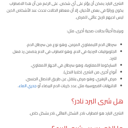
الشرى البارد يمكن أن يؤثر على أي شخص. على الرغم من أن هذا الاضطراب
يكون وراثيًا في بعض الأحيان، إلا أن معظم الحالات تحدث عند الأشخاص الذين
ليس لديهم تاريخ عائلي للمرض.
ويرتبط أحيانًا بحالات صحية أخرى، مثل:
سرطان الدم الليمفاوي المزمن، وهو نوع من سرطان الدم.
الجلوبولينات البردية في الدم، وهو اضطراب في الدم يتضمن رد فعل
للبرد.
الساركوما اللمفاوية، وهو سرطان في الجهاز اللمفاوي.
أنواع أخرى من الشرى (خلايا النحل).
مرض الزهري، وهو مرض ينتقل عن طريق الاتصال الجنسي.
الالتهابات الفيروسية مثل عدد كريات الدم البيضاء أو
جدري الماء
.
هل شرى البرد نادر؟
الشرى البارد هو اضطراب نادر. الشكل العائلي نادر بشكل خاص.