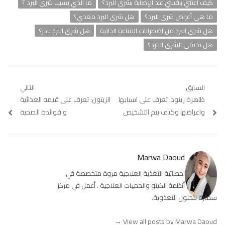
كيف أعتني بنفسي عند الإصابة بشرى البرد؟
ما الذي يسبب شرى البرد ؟
ما هي أعراض شرى البرد؟
هل شرى البرد معدي؟
هل شرى البرد من اضطرابات المناعة الذاتية
هل شرى البرد نادر؟
هل يختفي الشرى البارد؟
تصفّح
السابق
التالي
Previous
ظاهرة رينود: تعرف على اسبابها
Next
الزيتون: تعرف على قيمه الغذائية
المقالات
post:
post:
واعراضها وكيف يتم التشخيص
و فوائدة الصحية
Marwa Daoud
اخصائية التغذية العلاجية مروة متخصصة في
أنظمة الكيتو والحميات العلاجية . أعمل في مركز
سمارة للحلول التغذوية.
→
View all posts by Marwa Daoud