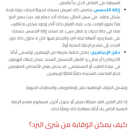
للسيطرة على التفاعل الذي بدأ بالفعل.
إزالة التحسس:
يتضمن ذلك تعريض جسمك تدريجيًا لدرجات حرارة باردة
بشكل متزايد. على سبيل المثال، يمكنك أخذ حمام بارد، حيث يصبح الجو
باردًا بمرور الوقت. يجب عليك القيام بذلك أثناء وجود شخص ما بالقرب
منك في حالة حدوث رد فعل سيئ. قد تساعد إزالة التحسس جسمك
على ضبط ردود أفعاله تجاه البرد والتحكم فيها. لكن لا تحاول ذلك دون
التحدث إلى مقدم الرعاية الصحية أولاً.
حقن الإبينفرين:
يمكن لحقنة سريعة من الإبينفرين (وتسمى أيضًا
الأدرينالين) أن تبطئ رد الفعل التحسسي الشديد. يمكن إعطاء الهرمون
في عيادة الطبيب أو المستشفى. قد يحمل بعض الأشخاص المعرضين
لخطر التفاعلات الشديدة حاقنًا تلقائيًا للإبينفرين .
وتشمل الخيارات الإضافية حقن اوماليزوماب والمضادات الحيوية.
إذا كان الشرى البارد مرتبطًا بمرض أو عدوى أخرى، فسيقوم مقدم الرعاية
الصحية الخاص بك أيضًا بمعالجة ذلك وفقًا لذلك.
كيف يمكن الوقاية من شرى البرد؟