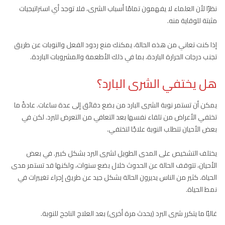
نظرًا لأن العلماء لا يفهمون تمامًا أسباب الشرى، فلا توجد أي استراتيجيات
مثبتة للوقاية منه.
إذا كنت تعاني من هذه الحالة، يمكنك منع ردود الفعل والنوبات عن طريق
تجنب درجات الحرارة الباردة، بما في ذلك الأطعمة والمشروبات الباردة.
هل يختفي الشرى البارد؟
يمكن أن تستمر نوبة الشرى البارد من بضع دقائق إلى عدة ساعات. عادةً ما
تختفي الأعراض من تلقاء نفسها بعد التعافي من التعرض للبرد. لكن في
بعض الأحيان تتطلب النوبة علاجًا لتختفي.
يختلف التشخيص على المدى الطويل لشرى البرد بشكل كبير. في بعض
الأحيان، تتوقف الحالة عن الحدوث خلال بضع سنوات، ولكنها قد تستمر مدى
الحياة. كثير من الناس يديرون الحالة بشكل جيد عن طريق إجراء تغييرات في
نمط الحياة.
غالبًا ما يتكرر شرى البرد (يحدث مرة أخرى) بعد العلاج الناجح للنوبة.