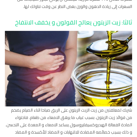
السعرات إلى زيادة الدهون والوزن بغض النظر عن وقت تناولك لها.
ثالثا: زيت الزيتون يعالج القولون و يخفف الانتفاخ
شربك لمعلقتين من زيت الزيت الزيتون على الريق صباحا اثناء الصيام يضخم
من فوائد زيت الزيتون. بسبب غياب ما يرهق الامعاء من طعام. فاحتواء
المادة الفعالة الهيدروكسيفايروسول يساعد الامعاء و المعدة على التحسن.
و ذلك بسبب خصائصه المضادة للالتهابات و المضاد للأكسدة و المضاد