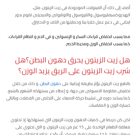
أضف إلى ذلك أن الفينولات الموجودة في زيت الزيتون. مثل،
الهيدروكسيفايروسول والتايروسول واللوتايولين والابيجينين تقوم بدور
ايجابي في دعم عمل خلايا بيتا وحمايتها من التلف و الاحتراق.
مما يسبب انخفاض قراءات السكر و الإنسولين و في الدم و انتظام القراءات.
كما يسبب انخفاض الوزن ومحيط الخصر.
هل زيت الزيتون يحرق دهون البطن؟هل
شرب زيت الزيتون على الريق يزيد الوزن؟
بالطبع زيت الزيتون يؤثر بطريقة إيجابية على
دهون البطن
. و ذلك من خلال
تخفيض مقاومة الانسولين من جهة. و إعطاء من يستهلكه الشعور بالشبع.
كما يساعد دوره في تنشيط حركة الامعاء على التخلص من الفضلات وبالتالي
خسارة الوزن و المقاسات.
لكن كن حريصا في كميات الدهون وزيت الزيتون التي تستهلكها. إذ تحتوي
معلقة الطعام الواحدة على 15 غم من زيت الزيتون. و التي تحتوي على
سعرات تعادل 113 سعرة حرارية. فيمكن أن يؤدي تجاوز احتياجاتك من