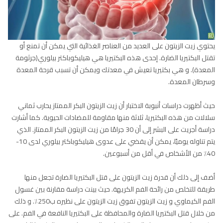
يحتوي زيت الزيتون على العديد من العناصر الغذائية التي يمكن أن تمنع أو
تقتل البكتيريا الضارة. إحدى هذه البكتيريا هي هيليكوباكتر بيلوري(جرثومة
المعدة). و هي بكتيريا تعيش في معدتك ويمكن أن تسبب قرحة المعدة
وسرطان المعدة.
حيث أظهرت دراسات أنبوبة الاختبار أن زيت الزيتون البكر الممتاز يحارب ثماني
سلالات من هذه البكتيريا، ثلاثة منها مقاومة للمضادات الحيوية. كما أشارت
دراسة أجريت على البشر إلى أن 30 جرامًا من زيت الزيتون البكر الممتاز. الذي
يتم تناوله يوميًا، يمكن أن يقضي على عدوى هيليكوباكتر بيلوري لدى 10-
40٪ من الأشخاص في أقل من أسبوعين.
أضف إلى ذلك أن قدرة زيت الزيتون على قتل البكتيريا الضارة تجعل منها
طريقة للتخلص من رائحة الفم الكريهة. حيث بينت دراسة مقارنة بين غسول
الفم الكيماوي و زيت الزيتون تفوق زيت الزيتون على نظيره ب250٪. و ذلك
من خلال قتل البكتيريا الضارة والمحافظة على البكتيريا النافعة في الفم. على