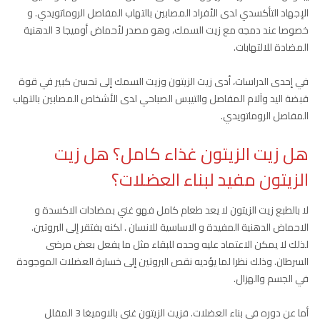
الإجهاد التأكسدي لدى الأفراد المصابين بالتهاب المفاصل الروماتويدي. و
خصوصا عند دمجه مع زيت السمك، وهو مصدر لأحماض أوميجا 3 الدهنية
المضادة للالتهابات.
في إحدى الدراسات، أدى زيت الزيتون وزيت السمك إلى تحسن كبير في قوة
قبضة اليد وآلام المفاصل والتيبس الصباحي لدى الأشخاص المصابين بالتهاب
المفاصل الروماتويدي.
هل زيت الزيتون غذاء كامل؟ هل زيت
الزيتون مفيد لبناء العضلات؟
لا بالطبع زيت الزيتون لا يعد طعام كامل فهو غني بمضادات الاكسدة و
الاحماض الدهنية المفيدة و الاساسية للانسان . لكنه يفتقر إلى البروتين.
لذلك لا يمكن الاعتماد عليه وحده للبقاء مثل ما يفعل بعض مرضى
السرطان. وذلك نظرا لما يؤديه نقص البروتين إلى خسارة العضلات الموجودة
في الجسم والهزال.
أما عن دوره في بناء العضلات. فزيت الزيتون غني بالاوميغا 3 المقلل