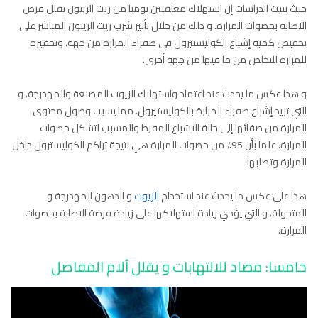
حيث بينت الدراسات إن استهلاك معلقتين يوميا من زيت الزيتون تقلل فرص
الاصابة بحصوات المرارة. و ذلك من خلال تأثير شرب زيت الزيتون المباشر على
تخفيض كمية إشباع الكوليستيرول في صفراء المرارة من جهة. وتحفيزه
للمرارة للتخلص من ما فيها من جهة أخرى.
و هذا عكس ما يحدث عند اعتماد واستهلاك الزيوت المصنعة والمهدرجة. و
التي تزيد إشباع صفراء المرارة بالكوليستيرول. مما يسبب وصول محتوى
المرارة من صفائها إلى حالة الاشباع المفرط والمسبب لتشكل حصوات
المرارة. علما بأن 95٪ من حصوات المرارة هي نتيجة تراكم الكوليسترول داخل
المرارة وتصلبها.
هذا على عكس ما يحدث عند استخدام
الزيوت
و الدهون المهدرجة و
المتحولة. و التي يؤدي زيادة استهلاكها على زيادة فرصة الاصابة بحصوات
المرارة.
خامسا: مضاد للالتهابات و يقلل آلام المفاصل