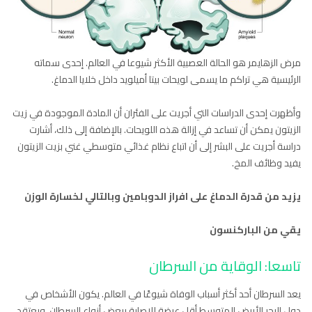
مرض الزهايمر هو الحالة العصبية الأكثر شيوعا في العالم. إحدى سماته
الرئيسية هي تراكم ما يسمى لويحات بيتا أميلويد داخل خلايا الدماغ.
وأظهرت إحدى الدراسات التي أجريت على الفئران أن المادة الموجودة في زيت
الزيتون يمكن أن تساعد في إزالة هذه اللويحات. بالإضافة إلى ذلك، أشارت
دراسة أجريت على البشر إلى أن اتباع نظام غذائي متوسطي غني بزيت الزيتون
يفيد وظائف المخ.
يزيد من قدرة الدماغ على افراز الدوبامين وبالتالي لخسارة الوزن
يقي من الباركنسون
تاسعا: الوقاية من السرطان
يعد السرطان أحد أكثر أسباب الوفاة شيوعًا في العالم. يكون الأشخاص في
دول البحر الأبيض المتوسط أقل عرضة للإصابة ببعض أنواع السرطان، ويعتقد