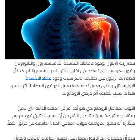
يتميز زيت الزيتون بوجود مضادات الاكسدة الكامبيسفيرول والاليوروبين
وفيرباسكوسيد. التي تساعد على تقليل الالتهابات و الشعور بالالم. كما أن
قدرة زيت الزيتون على تخفيف الالام بسبب وجود
مضاد الاكسدة
الاوليسانثال. و الذي يعمل تماما كما يعمل البروفين المضاد للالتهابات. و
هذا ما يسبب تخفيف ألم مرضى الروماتويد.
التهاب المفاصل الروماتويدي هو أحد أمراض المناعة الذاتية التي تتميز
بمفاصل مشوهة ومؤلمة. على الرغم من أن السبب الدقيق غير مفهوم
جيدًا، إلا أنه يتعلق بمهاجمة جهازك المناعي للخلايا الطبيعية عن طريق الخطأ.
يبدو أن مكملات زيت الزيتون تعمل على تحسين علامات الالتهاب وتقليل