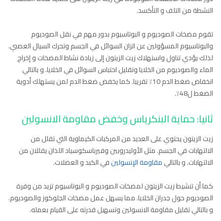
النشطة من التلف و التأكسد.
تقوم مضخات الصوديوم و البوتاسيوم بدور مهم في نقل الصوديوم
والبوتاسيوم المسؤولين عن اتزان السوائل في الجسم وتحرك السيال العصبي.
لذلك يؤدي تناول واستهلاك زيت الزيتون إلى زيادة نشاط المضخات و إخراج
الماء والصوديوم من الخلايا وتقليل احتباس السوائل في الخلايا. و بالتالي
انخفاض ضغط الدم 10٪ تقريبا. كما يخفض ضغط الدم لمن يستهلك أدوية
الضغط ل48٪.
ثانيا: حماية البنكرياس وخفض مقاومة الانسولين
زيت الزيتون يحتوي على العديد من المركبات الكيماوية التي تقلل من
الالتهابات في الجسم. مثل الأوليدروبين وفيرباسكوسياد اللذان يقللان من
الالتهابات. و بالتالي
مقاومة الإنسولين
في الكبد و العضلات.
كما أن تنشيط زيت الزيتون لمضخات الصوديوم و البوتاسيوم تزيد من وفرة
الصوديوم حول جدران الخلايا. مما يسهل عمل مضخات الجلوكوز والصوديوم.
و بالتالي تقليل مقاومة الانسولين وتسهيل قدرته على القيام بعمله.