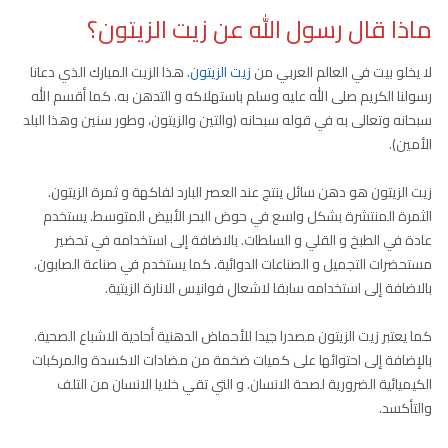
ماذا قال رسول الله عن زيت الزيتون؟
لا يخلو بيت في العالم العربي من
زيت الزيتون
. هذا الزيت المبارك الذي دعانا
رسولنا الكريم صلى الله عليه وسلم باستهلاكه و التدهن به. كما أقسم الله
سبحانه وتعالى به في قوله سبحانه (والتين والزيتون، وطور سنين وهذا البلد
الأمين).
زيت الزيتون هو دهن سائل ينتج عند العصر البارد لفاكهة و ثمرة الزيتون.
الثمرة المنتشرة بشكل واسع في حوض البحر الأبيض المتوسط. يستخدم
عادة في الطبخ و القلي و السلطات. بالاضافة إلى استخدامه في تحضير
مستحضرات التجميل و الصناعات الدوائية. كما يستخدم في صناعة الصابون.
بالاضافة إلى استخدامه سابقا لاشعال فوانيس الانارة الزيتية.
كما يعتبر زيت الزيتون مصدرا جيدا للأحماض الدهنية أحادية الاشباع الصحية.
بالإضافة إلى احتوائها على كميات ضخمة من مضادات الاكسدة والمركبات
الكيميائية الضرورية لصحة الانسان. و التي تقي خلايا الانسان من التلف
والتأكسد.