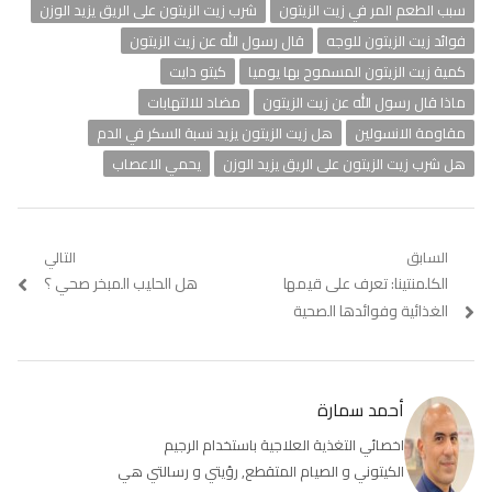
سبب الطعم المر في زيت الزيتون
شرب زيت الزيتون على الريق يزيد الوزن
فوائد زيت الزيتون للوجه
قال رسول الله عن زيت الزيتون
كمية زيت الزيتون المسموح بها يوميا
كيتو دايت
ماذا قال رسول الله عن زيت الزيتون
مضاد للالتهابات
مقاومة الانسولين
هل زيت الزيتون يزيد نسبة السكر في الدم
هل شرب زيت الزيتون على الريق يزيد الوزن
يحمي الاعصاب
تصفّح
السابق
التالي
Previous
الكلمنتينا: تعرف على قيمها
Next
هل الحليب المبخر صحي ؟
المقالات
post:
post:
الغذائية وفوائدها الصحية
أحمد سمارة
اخصائي التغذية العلاجية باستخدام الرجيم
الكيتوني و الصيام المتقطع, رؤيتي و رسالتي هي