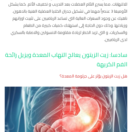
للالتهابات. مما يسرع التئام العضلات بعد التدريب و تخفيف الألم. كما يشكل
الأوميغا 3 عنصراً مهما في تشكيل جدران الخلايا العضلية الغنية بالدهون.
ناهيك عن وجود السعرات العالية التي تساعد الرياضيين على تثبيت اوزانهم
وزيادتها. وذلك دون الحاجة إلى استهلاك كميات كبيرة من الطعام
والسكريات. و التي تزيد الخطر لزيادة مقاومة الانسولين والاصابة بالسكري
لدى الرياضيين.
سادسا: زيت الزيتون يعالج التهاب المعدة ويزيل رائحة
الفم الكريهة
هل زيت الزيتون يؤثر على جرثومة المعدة؟