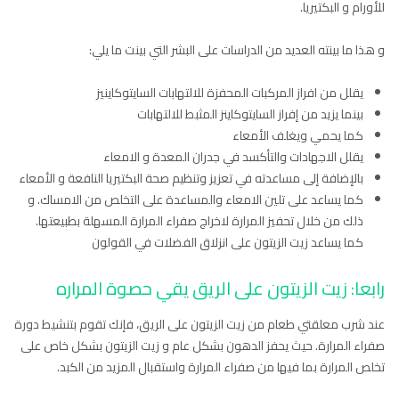
للأورام و البكتيريا.
و هذا ما بينته العديد من الدراسات على البشر التي بينت ما يلي:
يقلل من افراز المركبات المحفزة للالتهابات السايتوكاينيز
بينما يزيد من إفراز السايتوكاينز المثبط للالتهابات
كما يحمي ويغلف الأمعاء
يقلل الاجهادات والتأكسد في جدران المعدة و الامعاء
بالإضافة إلى مساعدته في تعزيز وتنظيم صحة البكتيريا النافعة و الأمعاء
كما يساعد على تلين الامعاء والمساعدة على التخلص من الامساك. و
ذلك من خلال تحفيز المرارة لاخراج صفراء المرارة المسهلة بطبيعتها.
كما يساعد زيت الزيتون على انزلاق الفضلات في القولون
رابعا: زيت الزيتون على الريق يقي حصوة المراره
عند شرب معلقتي طعام من زيت الزيتون على الريق، فإنك تقوم بتنشيط دورة
صفراء المرارة. حيث يحفز الدهون بشكل عام و زيت الزيتون بشكل خاص على
تخلص المرارة بما فيها من صفراء المرارة واستقبال المزيد من الكبد.