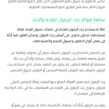
عكس ما يقوم به غسول الفم الكيماوي الذي يقتل جميع البكتيريا النافع
منها و الضار. مما يفتح الطريق لنمو المستعمرات الفطرية.
سابعا: فوائد زيت الزيتون للوجه والجلد
غالبًا ما يستخدم زيت الزيتون كعنصر في منتجات غسول الوجه. هناك
مستحضرات تجميل تحتوي على أساس زيت الزيتون. ويمكن العثور عليه أيضًا
في بعض أنواع الصابون وغسول الجسم والمستحضرات.
من الممكن استخدام زيت الزيتون كمرطب بدون أي مكونات إضافية عن
طريق وضعه مباشرة على بشرتك. ومن هناك، يمكنك إزالة أي زيت زائد
بمنشفة أو قطعة قماش. قد يكون من المفيد بشكل خاص استخدام زيت
الزيتون كمرطب بعد التعرض لأشعة الشمس أو التعرض لحروق الشمس.
زيت الزيتون لديه بعض الفوائد المبلغ عنها للبشرة. وفقًا للمجلس الدولي
للزيتون، يحتوي زيت الزيتون على العديد من الفيتامينات، بما في ذلك
A
وD و
K
،
بالإضافة إلى فيتامين E.
يعتبر زيت الزيتون أيضًا أحد مضادات الأكسدة، لذلك قد يساعد في منع أو