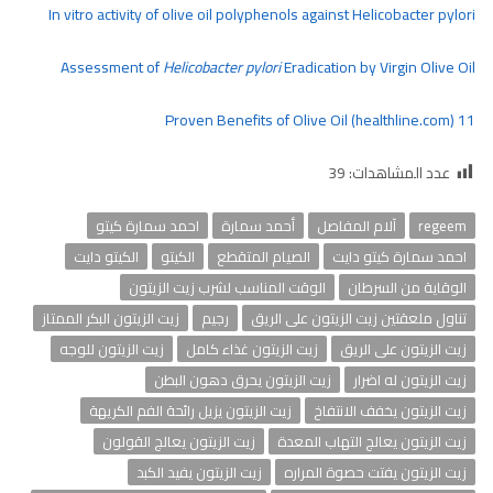
In vitro activity of olive oil polyphenols against Helicobacter pylori
Assessment of
Helicobacter pylori
Eradication by Virgin Olive Oil
11 Proven Benefits of Olive Oil (healthline.com)
عدد المشاهدات:
39
regeem
آلام المفاصل
أحمد سمارة
احمد سمارة كيتو
احمد سمارة كيتو دايت
الصيام المتقطع
الكيتو
الكيتو دايت
الوقاية من السرطان
الوقت المناسب لشرب زيت الزيتون
تناول ملعقتين زيت الزيتون على الريق
رجيم
زيت الزيتون البكر الممتاز
زيت الزيتون على الريق
زيت الزيتون غذاء كامل
زيت الزيتون للوجه
زيت الزيتون له اضرار
زيت الزيتون يحرق دهون البطن
زيت الزيتون يخفف الانتفاخ
زيت الزيتون يزيل رائحة الفم الكريهة
زيت الزيتون يعالج التهاب المعدة
زيت الزيتون يعالج القولون
زيت الزيتون يفتت حصوة المراره
زيت الزيتون يفيد الكبد