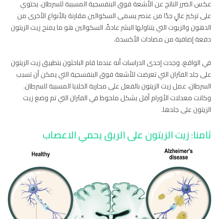
عكس الضرر الناتج عن الأشعة فوق البنفسجية المسببة للسرطان. يحتوي
على تركيز عالٍ جدًا من عنصر يسمى السكوالين مقارنة بالأنواع الأخرى من
الدهون والزيوت التي يتناولها البشر عادةً. السكوالين هو ما يمنح زيت الزيتون
دفعة إضافية من مضادات الأكسدة.
في الواقع، وجدت إحدى الدراسات أنه عندما قام الباحثون بتطبيق زيت الزيتون
على جلد الفئران التي تعرضت للأشعة فوق البنفسجية التي يمكن أن تسبب
السرطان، عمل زيت الزيتون بالفعل على محاربة الخلايا المسببة للسرطان.
وكانت معدلات الأورام أقل بشكل ملحوظ في الفئران التي تم وضع زيت
الزيتون على جلدها.
ثامنا: زيت الزيتون على الريق
يحمي الاعصاب