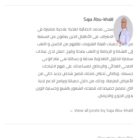
Saja Abu-khalil
سجى محمد اخصائية تغذية علاجية متميزة في
الاشراف على الأطفال الذين يعانون من السمنة
من خلال حميات قليلة النشويات تنقلهم من الكسل و التعب
إلى النشاط و الرياضة و اللعب بصحة وفرح. اعمل لدى عيادات
سمارة للحلول التغذوية هدفنا و رسالتنا هي نشر الوعي
الصحي الغذائي والرياضي لمساعدتك على فهم احتياجات
جسمك .وبالتالي تحسّن صحتك لتصبح شخص جديد خالي من
الأمراض المزمنة. وذلك من خلال حمياتنا وبرامج الدعم لدينا
التي تصمم خصيصا لك لتمنحك الشعور بالشبع وخسارة الوزن
بدون الجوع والحرمان.
→
View all posts by Saja Abu-khalil
You may also like...