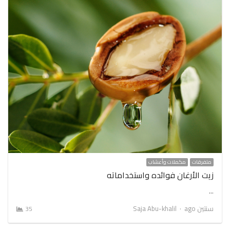
متفرقات
مكملات وأعشاب
زيت الأرغان فوائده واستخداماته
…
Author
سنتين ago
Saja Abu-khalil
35