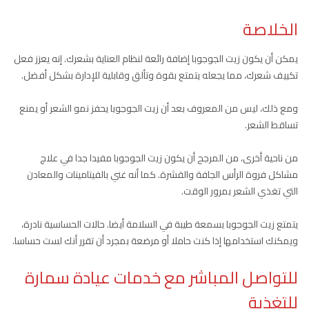
الخلاصة
يمكن أن يكون زيت الجوجوبا إضافة رائعة لنظام العناية بشعرك. إنه يعزز فعل
تكييف شعرك، مما يجعله يتمتع بقوة وتألق وقابلية للإدارة بشكل أفضل.
ومع ذلك، ليس من المعروف بعد أن زيت الجوجوبا يحفز نمو الشعر أو يمنع
تساقط الشعر.
من ناحية أخرى، من المرجح أن يكون زيت الجوجوبا مفيدا جدا في علاج
مشاكل فروة الرأس الجافة والقشرة. كما أنه غني بالفيتامينات والمعادن
التي تغذي الشعر بمرور الوقت.
يتمتع زيت الجوجوبا بسمعة طيبة في السلامة أيضا. حالات الحساسية نادرة،
ويمكنك استخدامها إذا كنت حاملا أو مرضعة بمجرد أن تقرر أنك لست حساسا.
للتواصل المباشر مع خدمات عيادة سمارة
للتغذية