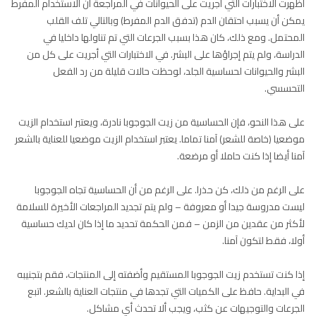
أظهرت الاختبارات التي أجريت على الحيوانات في المراجعة أن الاستخدام المفرط
يمكن أن يسبب احتقان الدم (تدفق الدم المفرط) وبالتالي تلف القلب
المحتمل. ومع ذلك، كان هذا بسبب الجرعات التي تم تناولها داخليا في
الدراسة، ولم يتم إجراؤها على البشر. في الاختبارات التي أجريت على كل من
البشر والحيوانات لحساسية الجلد، لوحظت حالات قليلة من رد الفعل
التحسسي.
على هذا النحو، فإن الحساسية من زيت الجوجوبا نادرة، ويعتبر استخدام الزيت
موضعيا (خاصة للشعر) آمنا تماما. يعتبر استخدام الزيت موضعيا للعناية بالشعر
آمنا أيضا إذا كنت حاملا أو مرضعة.
على الرغم من ذلك، كن حذرا. على الرغم من أن الحساسية تجاه الجوجوبا
ليست مدروسة جيدا أو معروفة – ولم يتم تجديد المراجعات الأخيرة للسلامة
لأكثر من عقدين من الزمن – فمن الحكمة تحديد ما إذا كان لديك حساسية
أولا، فقط لتكون آمنا.
إذا كنت تستخدم زيت الجوجوبا المستقيم وأضفته إلى المنتجات، فقم بتجنيبه
في البداية. حافظ على الكميات التي تجدها في منتجات العناية بالشعر. اتبع
الجرعات والتوجيهات عن كثب، ويجب ألا تحدث أي مشاكل.