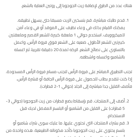
هناك عدد من الطرق لإضافة زيت الجوجوبا إلى روتين العناية بالشعر.
قدم طلبك مباشرة. قم بتسخين الزيت مسبقا حتى يسهل تطبيقه.
يمكنك القيام بذلك في وعاء نظيف على الموقد أو في وعاء آمن
للميكروويف. استخدم حوالي 1 ملعقة كبيرة للشعر القصير وملعقتين
كبيرتين للشعر الأطول. ضعيه على الشعر فوق فروة الرأس، واعمل
بالتساوي على نصائح الشعر. اتركه لمدة 20 دقيقة تقريبا، ثم اغسله
بالشامبو واغسله واشطفه.
تجنب التطبيق المباشر على فروة الرأس لتجنب مسام فروة الرأس المسدودة.
إذا كنت تتقدم بطلب للحصول على فروة الرأس الجافة أو قشرة الرأس،
فأضف القليل جدا مباشرة إلى الجلد (حوالي 1-2 قطرات).
أضف إلى المنتجات. قم بإسقاط بضع قطرات من زيت الجوجوبا (حوالي 3-
5 قطرات) على القليل من الشامبو أو البلسم المفضل لديك قبل
الاستخدام.
قم بشراء المنتجات التي تحتوي عليها. ما عليك سوى شراء شامبو أو
بلسم يحتوي على زيت الجوجوبا كأحد مكوناته الطبيعية. هذه واحدة من