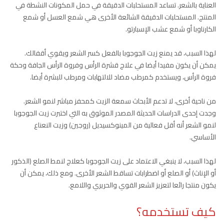
العناية بالشعر. تساعد المستحلبات الدقيقة في حمل المكونات النشطة في
المنتج. المستحلبات الدقيقة الشائعة الأخرى هي شمع العسل أو شمع
الكارناوبا أو شمع عشب الإسبارتو.
لهذا السبب، قد يمنع زيت الجوجوبا بالفعل كسر الشعر ويقوي أقفالك.
يمكن أن يكون مفيدا أيضا في علاج قشرة الرأس وفروة الرأس الجافة وحكة
فروة الرأس، ويستخدم كمرطب مضاد للالتهابات ومرطب للبشرة أيضا.
من ناحية أخرى، لا تدعم الأبحاث سمعة الزيت كمحفز مباشر لنمو الشعر.
وجدت إحدى الدراسات الحديثة المصدر الموثوق به التي اختبرت زيت الجوجوبا
لنمو الشعر أنه أقل فعالية من المينوكسيديل (روجين) وزيت النعناع
الأساسي.
لهذا السبب، لا ينبغي الاعتماد على زيت الجوجوبا كعلاج لنمط الصلع (الذكور
أو الإناث) أو الصلع أو اضطرابات تساقط الشعر الأخرى. ومع ذلك، يمكن أن
يكون منتجا رائعا لتعزيز الشعر القوي والحريري واللامع.
كيف تستخدمه؟