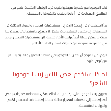
نبات الجوجوبا هو شجيرة موطنها جنوب غرب الولايات المتحدة. ينمو في
المناطق الصحراوية في أريزونا وجنوب كاليفورنيا والمكسيك.
بدأ المصنعون في إضافة الزيت إلى مستحضرات التجميل والمواد الغذائية في
السبعينيات. إنه متعدد الاستخدامات بشكل لا يصدق، واستخداماته عديدة جدا
بحيث لا يمكن عدها. أحد أغراضه الأكثر شعبية هو مستحضرات التجميل. يوجد
في مجموعة متنوعة من منتجات الشعر والجلد والأظافر.
اليوم، من المرجح أن تجد زيت الجوجوبا في منتجات التجميل والعناية بالشعر
من أنواع كثيرة.
لماذا يستخدم بعض الناس زيت الجوجوبا
للشعر؟
يحتوي زيت الجوجوبا على تركيبة زيتية، لذلك يمكن استخدامه كمرطب. يمكن
أيضا إضافته إلى مكيفات الشعر لإعطائك حماية إضافية ضد الجفاف والكسر
والنهايات المنقسمة.