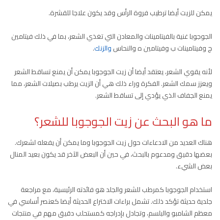
يمكن للزيت أيضا ترطيب فروة الرأس وقد يكون علاجا للقشرة.
الجوجوبا غنية بالفيتامينات والمعادن التي تغذي الشعر، بما في ذلك فيتامين
ج وفيتامينات ب وفيتامين ه والنحاس
والزنك
.
لأنه يقوي الشعر، يعتقد أيضا أن زيت الجوجوبا يمكن أن يمنع تساقط الشعر
ويعزز سمك الشعر. الفكرة وراء ذلك هي أن الزيت يرطب بصيلات الشعر، مما
يمنع الجفاف الذي يؤدي إلى تساقط الشعر.
ما هو البحث عن زيت الجوجوبا للشعر؟
هناك العديد من الادعاءات حول زيت الجوجوبا وما يمكن أن يفعله لشعرك.
بعضها دقيق ومدعوم بالبحث، في حين أن البعض الآخر قد يكون بعيد المنال
بعض الشيء.
استخدام الجوجوبا كمرطب للشعر والجلد هو فائدته الرئيسية، مع مراجعة
جلدية حديثة تؤكد ذلك. تشمل براءات الاختراع الحديثة أيضا كعنصر أساسي في
معظم الشامبو والبلسم، وتجادل بإدراجه كمستحلب دقيق مهم في منتجات