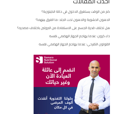
أحدث المقالات
كم من الوقت يستغرق الدخول في حالة الكيتوزية؟
الدهون الحشوية والدهون تحت الجلد: ما الفرق بينهما؟
هل تختلف قدرة الجسم على الاستفادة من البروتين باختلاف مصدره؟
داء كرون: عندما يهاجم الجهاز الهضمي نفسه
القولون التقرحي: عندما يهاجم الجهاز الهضمي نفسه