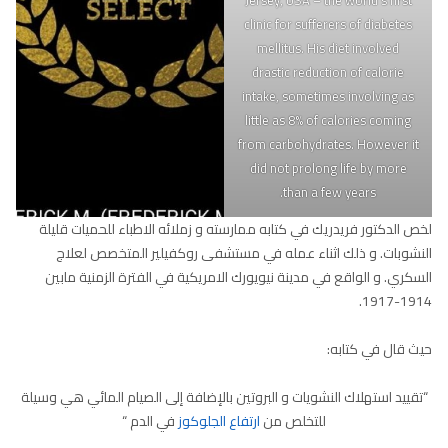
clinic for sufferers of diabetes
mellitus. His diet involved
drastic reduction of calorie
intake, sometimes involving as
little as 8% of calories coming
from carbohydrates. However it
did not prolong life by more
than a few years.
لخص الدكتور فريدريك في كتابه ممارسته و زملائه الاطباء للحميات قليلة
النشوبات. و ذلك اثناء عمله في مستشفى روكفيلير المتخصص لعلاج
السكري. و الواقع في مدينة نيويورك الامريكية في الفترة الزمنية مابين
1914-1917.
حيث قال في كتابه:
“تقييد استهلاك النشويات و البروتين بالإضافة إلى الصيام المائي هي وسيلة
للتخلص من
ارتفاع الجلوكوز
في الدم “