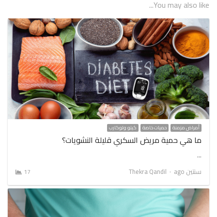
You may also like...
أمراض مزمنة
حميات خاصة
كيتو ولوكارب
ما هي حمية مريض السكري قليلة النشويات؟
…
Author
سنتين ago
Thekra Qandil
17