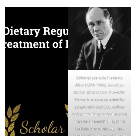
Editorial use only Frederick
Allen (1879-1964), American
doctor. Allen is best known for
his work to develop a diet for
people with diabetes mellitus
before insulin was used. In April
1921 he opened the Physiatric
Institute in Morristown, New
Jersey, USA – the world’s first