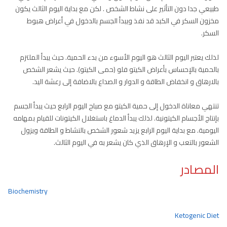
طبيعي جدا دون التأثير على نشاط الشخص . لكن مع بداية اليوم الثالث يكون
مخزون السكر في الكبد قد نفذ ويبدأ الجسم بالدخول في أعراض هبوط
السكر.
لذلك يعتبر اليوم الثالث هو اليوم الأسوء من بدء الحمية. حيث يبدأ الملتزم
بالحمية بالإحساس بأعراض الكيتو فلو (حمى الكيتو). حيث يشعر الشخص
بالارهاق و انخفاض الطاقة و الدوار و الصداع بالاضافة إلى رعشة اليد.
تنتهي معاناة الدخول إلى حمية الكيتو مع صباح اليوم الرابع حيث يبدأ الجسم
بإنتاج الأجسام الكيتونية. لذلك يبدأ الدماغ باستغلال الكيتونات للقيام بمهامه
اليومية. مع بداية اليوم الرابع يزيد شعور الشخص بالنشاط و الطاقة ويزول
الشعور بالتعب و الإرهاق الذي كان يشعر به في اليوم الثالث.
المصادر
Biochemistry
Ketogenic Diet