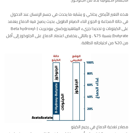
الاجسام الكيتونية بدلا من الجلوكوز.
هذه التغير الأيضي يحاكي و يشابه ما يحدث في جسم الإنسان عند الدخول
في حالة المجاعة و الجوع اثناء الصيام الطويل. بحيث يصبح فيه الدماغ يعتمد
على الكيتونات و تحديدا جزيء البيتاهيدروكسي بيوديريت (Beta hydroxyl-
butyrate) بنسبة 75% . و بالتالي ينخفض اعتماد الدماغ على الجلوكوز إلى أقل
من 20% من احتياجاته للطاقة.
مصادر تغذية الدماغ في رجيم الكيتو