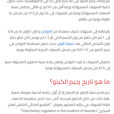
يتم وصف رجيم الكيتو على أنه رجيم قليل جدا في الكاربوهيدرات بحيث يكون
كمية النشويات المستهلكه يوميا أقل من 50غم. و بالتالي ينخفض نسبة
السعرات المستهلكة يوميا من النشويات إلى ما دون ال10% من مجمل ما
تتناوله يوميا من طعام.
بالإضافة إلى استهلاك كميات معتدلة من
البروتين
و التي تتراوح ما بين 0.8
إلى 1غم لكل كغم من وزن الجسم الكلي أو 1.5غم بروتين لكل كيلو جرام
لوزن الشخص المثالي بعد
خسارة الوزن
. بحيث تصبح مساهمة البروتين في
رجيم الكيتو من 15-20% من مجمل السعرات الحرارية المتناولة يوميا.
تخفيض النشويات و تثبيت البروتين وتعني زيادة نسبة الدهون المستهلة نسبيا
إلى 70% من مجمل السعرات المستهلكة يوميا.
ما هو تاريخ رجيم الكيتو؟
رغم قدم حمية الكيتو عبر الازمان إلا أن أول دراسة للحمية بطريقة علمية
طبية كانت من خلال الدكتور فريدريك ألين. حيث لخص ممارسته للحميات
قليلة النشويات في كتابه المنشور بعنوان. ” التشريع الغذائي الشامل لعلاج
السكري”Total Dietary regulation in the treatmnt of diavetes”.