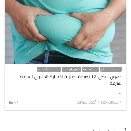
الصيام المتقطع
حميات خاصة
كيتو ولوكارب
مكملات وأعشاب
دهون البطن: 12 نصيحة اجبارية لخسارة الدهون العنيدة
بسرعة
…
Author
4 سنوات ago
أحمد سمارة
41