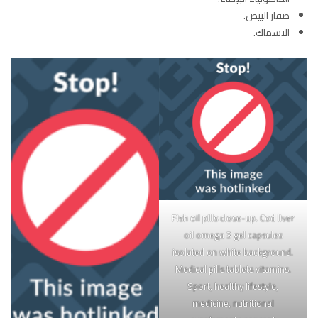
صفار البيض.
الاسماك.
Fish oil pills close-up. Cod liver
oil omega 3 gel capsules
isolated on white background.
Medical pills tablets vitamins.
Sport, healthy lifestyle,
medicine, nutritional