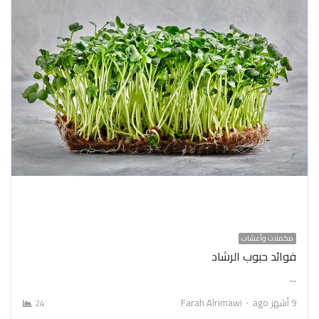
مكملات وأعشاب
فوائد حبوب الرشاد
…
Author
9 أشهر ago
Farah Alrimawi
24