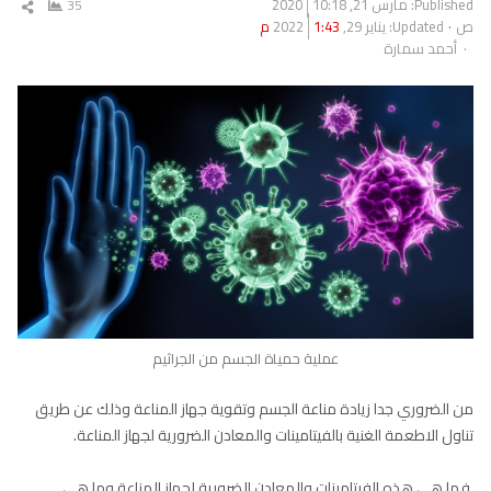
Published:
مارس 21, 2020
10:18
35
شار
ص
Updated: يناير 29, 2022
1:43 م
المق
Author
أحمد سمارة
عملية حمياة الجسم من الجراثيم
من الضروري جدا زيادة مناعة الجسم وتقوية جهاز المناعة وذلك عن طريق
تناول الاطعمة الغنية بالفيتامينات والمعادن الضرورية لجهاز المناعة.
.فما هي هذه الفيتامينات والمعادن الضرورية لجهاز المناعة وما هي