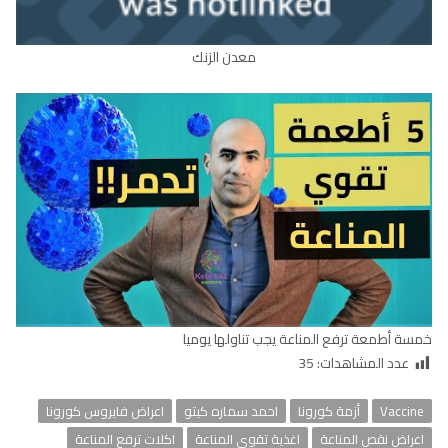
معدن الزنك
خمسة أطمعة ترفع المناعة يجب تناولها يوميا
عدد المشاهدات:
35
Vaccine
أزمة كورونا
احمد سماره كيتو
اعراض فايروس كورونا
اعراض نقص المناعة
اغذية تقوي المناعة
اكلات ترفع المناعة