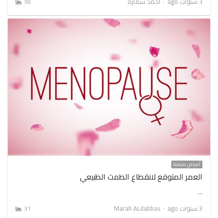
Author
3 سنوات ago
أحمد سمارة
36
أمراض مزمنة
العمر المتوقع لانقطاع الطمث الطبيعي
…
Author
3 سنوات ago
Marah ALdabbas
31