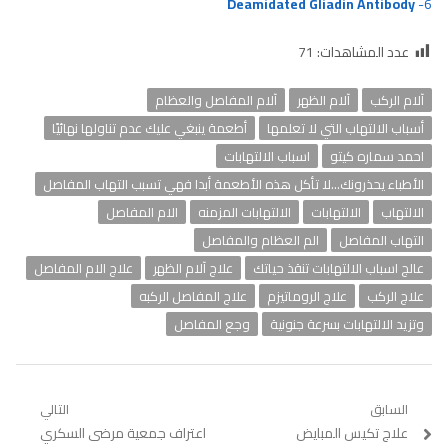
Deamidated Gliadin Antibody
6-
عدد المشاهدات:
71
آلام الركب
آلام الظهر
آلام المفاصل والعظام
أسباب الالتهاب التي لا تعلمها
أطعمة ينبغي عليك عدم تناولها نهائيًا
احمد سماره كيتو
اسباب الالتهابات
الأطباء يحذرونك...لا تأكل هذه الأطعمة أبدا فهي تسبب التهاب المفاصل
الالتهاب
الالتهابات
الالتهابات المزمنه
الام المفاصل
التهاب المفاصل
الم العظام والمفاصل
عالج اسباب الالتهابات تنقذ حياتك
علاج آلام الظهر
علاج الام المفاصل
علاج الركب
علاج الروماتيزم
علاج المفاصل الركبه
وتزيد الالتهابات بسرعة جنونية
وجع المفاصل
تصفّح
السابق
التالي
Previous
علاج تكيس المبايض
Next
اعتراف جمعية مرضى السكري