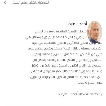
المقالات
post:
post:
الامركية بالكيتو لعلاج السكري
أحمد سمارة
اخصائي التغذية العلاجية باستخدام الرجيم
الكيتوني و الصيام المتقطع, رؤيتي و رسالتي هي
نشر الوعي الصحي الغذائي والرياضي لمساعتك على فهم
احتياجات جسمك وبالتالي تحسن صحتك ولتصبح شخص جديد
خالي من الأمراض المزمنة مثل السكري والضغط وتكيس
المبايض وزيادة الوزن لتشعر بالنشاط والخفة للتمكن من
الحصول على النوم الكافي والعميق, مع زيادة في التركيز
والنشاط الذهني, وذلك من خلال حمياتنا وبرامج الدعم لدينا
التي تصمم خصيصا لك لتمنح الشعور بالشبع وخسارة الوزن
بدون الجوع والحرمان.
View all posts by أحمد سمارة
→