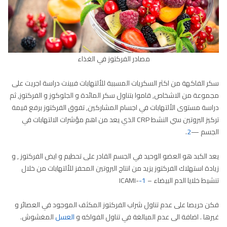
مصادر الفركتوز في الغذاء
سكر الفاكهة من اكثر السكريات المسببة للألتهابات فبينت دراسة اجريت على
مجموعة من الاشخاص, قاموا بتناول سكر المائدة و الجلوكوز و الفركتوز, ثم
دراسة مستوى الألتهابات في اجسام المشاركين, تفوق الفركتوز برفع قيمة
تركيز البروتين سي النشط CRP الذي يعد من اهم مؤشرات الالتهابات في
الجسم —
2
.
يعد الكبد هو العضو الوحيد في الجسم القادر على تحطيم و ايض الفركتوز , و
زيادة استهلاك الفركتوز يزيد من انتاج البروتين المحفز للألتهابات من خلال
تنشيط خلايا الدم البيضاء – ICAMI-
-1
فكن حريصا على عدم تناول شراب الفركتوز المكثف الموجود في العصائر و
غيرها . اضافة الى عدم المبالغة في تناول الفواكه و
العسل
المغشوش.