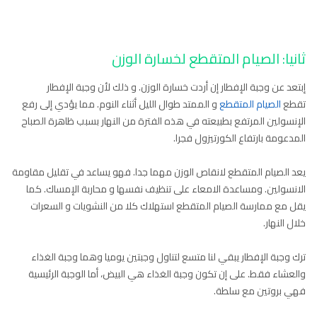
ثانيا: الصيام المتقطع لخسارة الوزن
إبتعد عن وجبة الإفطار إن أردت خسارة الوزن. و ذلك لأن وجبة الإفطار
تقطع
الصيام المتقطع
و الممتد طوال الليل أثناء النوم. مما يؤدي إلى رفع
الإنسولين المرتفع بطبيعته في هذه الفترة من النهار بسبب ظاهرة الصباح
المدعومة بارتفاع الكورتيزول فجرا.
يعد الصيام المتقطع لانقاص الوزن مهما جدا. فهو يساعد في تقليل مقاومة
الانسولين. ومساعدة الامعاء على تنظيف نفسها و محاربة الإمساك. كما
يقل مع ممارسة الصيام المتقطع استهلاك كلا من النشويات و السعرات
خلال النهار.
ترك وجبة الإفطار يبقي لنا متسع لتناول وجبتين يوميا وهما وجبة الغذاء
والعشاء فقط. على إن تكون وجبة الغذاء هي البيض، أما الوجبة الرئيسية
فهي بروتين مع سلطة.