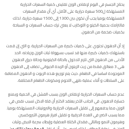
يحتاج الجسم في اليوم لإنقاص الوزن تقليص كمية السعرات الحرارية
المستهلكة ل500 سعرة حرارية على الأقل. أي أن مقدار السعرات
المستهلكة يوميا يجب أن تكون بين 1300 إلى 1500 سعرة حرارية. لذلك
فالتزامك بحمية الكيتو و اللوكارب لا يعني ترك حساب السعرات و السباحة
بكميات ضخمة من الدهون.
إذ أن الدهون تحتوي على كميات كبيرة من السعرات الحرارية. و التي إن قمت
باستهلاك كميات كبيرة منها قد تسبب بسهولة ثبات الوزن وزيادته. الحد
الأدنى من الدهون التي تلزم للدخول بالحالة الكيتونية وحالة حرق الدهون
هي 3 معالق فقط من زيت الزيتون أو الزبدة الحيواني تضاف إلى الدهون
الموجودة اساسا في الطعام. حيث يتم توزيع هذه الزيوت و الدهون المضافة
على السلطات و أثناء عملية طهي اللحوم ومكونات الطعام المختلفة.
عدم حساب السعرات الحرارية لإنقاص الوزن يسبب الفشل في الحمية ويمنع
خسارة الدهون. في الجانب الآخر يعتقد الكثير أن قلة الاكل تسبب نقص في
الوزن مما يدفعهم إلى تقليل السعرات الحرارية والبروتينات المستهلكة يوميا.
مما يسبب الضرر في الغدة الدرقية و تقليل افراز هرمون الثيروكسين
وهرمون النمو وبالتالي فقدان الكتلة العضلية وإبطاء سرعة الايض وثبات
الوزن في نهاية المطاف. لذلك إحرص على أن لا تقل
قيمة بروتيناتك عن