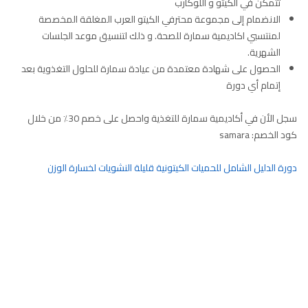
تتمكن في الكيتو و اللوكارب
الانضمام إلى مجموعة محترفي الكيتو العرب المغلقة المخصصة
لمنتسبي اكاديمية سمارة للصحة. و ذلك لتنسيق موعد الجلسات
الشهرية.
الحصول على شهادة معتمدة من عيادة سمارة للحلول التغذوية بعد
إتمام أي دورة
سجل الأن في أكاديمية سمارة للتغذية واحصل على خصم 30٪ من خلال
كود الخصم: samara
دورة الدليل الشامل للحميات الكيتونية قليلة النشويات لخسارة الوزن