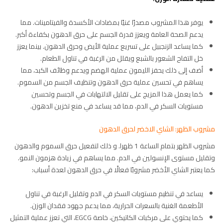
يوفر هذا المشروب مصدرًا غنيًا بمضادات الأكسدة والفيتامينات. مما
يدعم الصحة العامة ويعزز قدرة الجسم على حرق الدهون بكفاءة أكبر.
كما يساعد الزنجبيل على تسريع عملية الأيض وحرق الدهون. بينما يعزز
خل التفاح الشعور بالشبع ويقلل من الرغبة في تناول الطعام.
أضف إلى ذلك يحفز الليمون عملية الهضم ويدعم وظائف الكبد، مما
يساهم في تحسين عملية حرق الدهون وتنظيف الجسم من السموم.
كما يعمل هذا المزيج على تقليل الالتهابات في الجسم وتحسين
مستويات السكر في الدم، مما قد يساعد في منع تخزين الدهون.
مشروب الظهر: الشاي الاخضر لحرق الدهون
مشروب الظهر بتمام الساعة 1 ظهرا. و ذلك لتفعيل حرق السموم والدهون
وتقليل مستوى الإنسولين في الدم. مما يساهم في زيادة هزمون النمو.
كما يعتبر الشاي الأخضر مشروبًا فعالًا في حرق الدهون لعدة أسباب:
يساعد في تنظيم مستويات السكر في الدم وتقليل الرغبة في تناول
الأطعمة الغنية بالسعرات الحرارية، مما يدعم جهود فقدان الوزن.
كما يحتوي على مركبات الكاتيكين، خاصة EGCG، التي تعزز عملية التمثيل