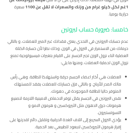
1غم لكل كيلو غرام من وزنك والسعرات لا تقل عن 1100
سعرة
حرارية يوميا.
خامسا: ضرورة حساب لبروتين
عدم حسابك البروتين في التحدي يعني فقدانك غير المبرر للعضلات. و بالتالي
حرمانك من الاستمرار في النزول في الوزن. وذلك نظرا لأن خسارة الكتلة
العضلية اثناء نزول الوزن تجبر الجسم على القيام بتغيرات فيسيولوجية تمنع
نزول الوزن لحماية العضلات. ومنها ما يلي:
العضلات هي أكثر اعضاء الجسم حرقة واستهلاكا للطاقة. وهي رأس
مالك المدر للأرباح. و بالتالي فإن خسارتك للعضلات يفقد للمستهلك
المتوفر حاليا للطاقة الموجودة في دهونك.
نقص البروتين في الجسم يقلل توفر الاحماض الامينية اللازمة لتصنيع
هرمونات حرق الدهون مثل الثيروكسين و هرمون النمو و
التسوتستيرون.
يؤدي النزول السريع إلى اتلاف الغدة الدرقية وتقليل دائم لقدرتها على
إفراز هرمون الثيروكسين لايعود للطبيعي بعد الحمية.