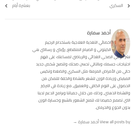
المقالات
post:
post:
السكري
بعشرة أيام
أحمد سمارة
اخصائي التغذية العلاجية باستخدام الرجيم
الكيتوني و الصيام المتقطع, رؤيتي و رسالتي هي
نشر الوعي الصحي الغذائي والرياضي لمساعتك على فهم
احتياجات جسمك وبالتالي تحسن صحتك ولتصبح شخص جديد
خالي من الأمراض المزمنة مثل السكري والضغط وتكيس
المبايض وزيادة الوزن لتشعر بالنشاط والخفة للتمكن من
الحصول على النوم الكافي والعميق, مع زيادة في التركيز
والنشاط الذهني, وذلك من خلال حمياتنا وبرامج الدعم لدينا
التي تصمم خصيصا لك لتمنح الشعور بالشبع وخسارة الوزن
بدون الجوع والحرمان.
View all posts by أحمد سمارة
→