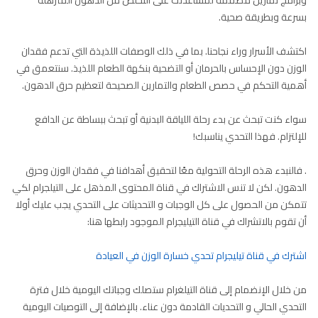
وبرامج تمارين مصممة لمساعدتك على التخلص من الدهون المترهلة
بسرعة وبطريقة صحية.
اكتشف الأسرار وراء نجاحنا. بما في ذلك الوصفات اللذيذة التي تدعم فقدان
الوزن دون الإحساس بالحرمان أو التضحية بنكهة الطعام اللذيذ. سنتعمق في
أهمية التحكم في حصص الطعام والتمارين الصحيحة لتعظيم حرق الدهون.
سواء كنت تبحث عن بدء رحلة اللياقة البدنية أو تبحث ببساطة عن الدافع
للإلتزام. فهذا التحدي يناسبك!
. فالنبدء هذه الرحلة التحولية معًا لتحقيق أهدافنا في فقدان الوزن وحرق
الدهون. لكن لا تنس الاشتراك في قناة المحتوى المذهل على التيلجرام لكي
تتمكن من الحصول على كل الوجبات و التحديثات على التحدي يجب عليك أولا
أن تقوم بالاتشراك في قناة التيليجرام الموجود رابطها هنا:
اشترك في قناة تيليجرام تحدي خسارة الوزن في العيادة
من خلال الإنضمام إلى قناة التيلغرام ستصلك وجباتك اليومية خلال فترة
التحدي الحالي و التحديات القادمة دون عناء. بالإضافة إلى التوصيات اليومية