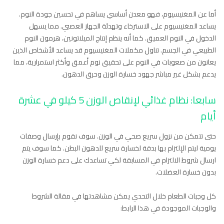
أما عن المغنيسيوم، فهو معدن أساسي يساهم في تحسين جودة النوم.
يساعد المغنيسيوم على الاسترخاء وتهدئة الجهاز العصبي. مما يسهل
الدخول في النوم العميق. كما أنه ينظم إنتاج الميلاتونين، هرمون النوم
الطبيعي في الجسم. تناول مكملات المغنيسيوم قد يساعد الأشخاص الذين
يعانون من صعوبات في النوم على تحقيق نوم أعمق وأكثر استمرارية، مما
يدعم بشكل غير مباشر جهود خسارة الوزن وحرق الدهون.
سابعا: نظام غذائي لإنقاص الوزن 5 كيلو في عشرة
أيام
حتى تتمكن من نزول سريع صحي في الوزن. سوف نقوم بإرسال وصفات
يومية ليتم الإلتزام بها بدقة لخسارة سريع للدهون البطن. كما سوف يتم
ارسال شروط الالتزام في المسابقة لكي تساعدك على دعم خسارة الوزن
بدون خسارة العضلات.
كل وجبات الطعام خلال التحدي يمكن مشاهدتها في مقالة الشروط
والوجبات الموجودة في هذا الرابط: