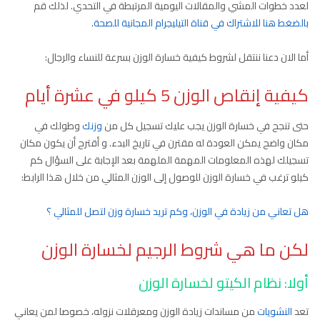
لعدد خطوات المشي والمقالات اليومية المرتبطة في التحدي. لذلك قم
بالضغط هنا للاشتراك في قناة التيليجرام المجانية للصحة
.
أما الان دعنا ننتقل لشروط كيفية خسارة الوزن بسرعة للنساء والرجال:
كيفية إنقاص الوزن 5 كيلو في عشرة أيام
حتى تنجح في خسارة الوزن يجب عليك تسجيل كل من
وزنك
وطولك في
مكان واضح يمكن العودة له مقترن في تاريخ البدء. و أقترح أن يكون مكان
تسجيلك لهذه المعلومات المهمة الملهمة بعد الإجابة على السؤال كم
كيلو ترغب في خسارة الوزن للوصول إلى الوزن المثالي من خلال هذا الرابط:
هل تعاني من زيادة في الوزن، وكم تريد خسارة وزن لتصل للمثالي ؟
لكن ما هي شروط الرجيم لخسارة الوزن
أولا: نظام الكيتو لخسارة الوزن
تعد
النشويات
من مساندات زيادة الوزن ومعرقلات نزوله، خصوصا لمن يعاني