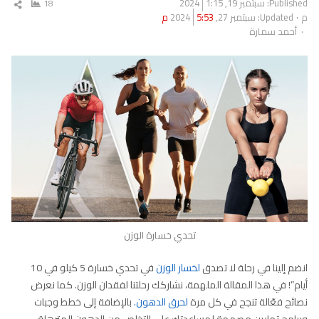
Published:
سبتمبر 19, 2024
1:15
18
شار
م
Updated: سبتمبر 27, 2024
5:53 م
المق
Author
أحمد سمارة
تحدي خسارة الوزن
انضم إلينا في رحلة لا تصدق
لخسار الوزن
في تحدي خسارة 5 كيلو في 10
أيام”! في هذا المقالة الملهمة، نشاركك رحلتنا لفقدان الوزن. كما نعرض
نصائح فعّالة تنجح في كل مرة
لحرق الدهون.
بالإضافة إلى خطط وجبات