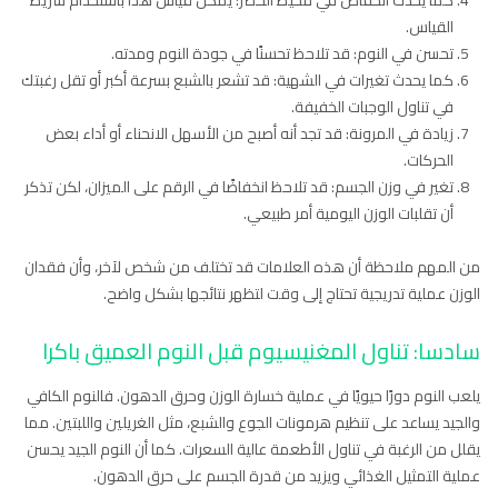
القياس.
تحسن في النوم: قد تلاحظ تحسنًا في جودة النوم ومدته.
كما يحدث تغيرات في الشهية: قد تشعر بالشبع بسرعة أكبر أو تقل رغبتك
في تناول الوجبات الخفيفة.
زيادة في المرونة: قد تجد أنه أصبح من الأسهل الانحناء أو أداء بعض
الحركات.
تغير في وزن الجسم: قد تلاحظ انخفاضًا في الرقم على الميزان، لكن تذكر
أن تقلبات الوزن اليومية أمر طبيعي.
من المهم ملاحظة أن هذه العلامات قد تختلف من شخص لآخر، وأن فقدان
الوزن عملية تدريجية تحتاج إلى وقت لتظهر نتائجها بشكل واضح.
سادسا: تناول المغنيسيوم قبل النوم العميق باكرا
يلعب النوم دورًا حيويًا في عملية خسارة الوزن وحرق الدهون. فالنوم الكافي
والجيد يساعد على تنظيم هرمونات الجوع والشبع، مثل الغريلين واللبتين. مما
يقلل من الرغبة في تناول الأطعمة عالية السعرات. كما أن النوم الجيد يحسن
عملية التمثيل الغذائي ويزيد من قدرة الجسم على حرق الدهون.