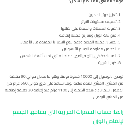
فوائد المشي المنتظم تشمل:
تعزيز حرق الدهون
تخفيف مستويات التوتر
تقوية العضلات والحفاظ على كتلتها
منع ثبات الوزن وتسريع عملية إنقاصه
تحسين عملية الهضم ودعم تنوع البكتيريا المفيدة في الأمعاء
الحد من مقاومة الجسم للأنسولين
المساعدة في إنتاج فيتامين د عند المشي تحت أشعة الشمس
كبح الشهية
يُوصى بالوصول إلى 10000 خطوة يوميًا، وهو ما يعادل حوالي 90 دقيقة
من المشي. المشي لمدة ساعة يوميًا يساعد على حرق حوالي 560 غرام من
الدهون، بينما تزداد هذه الكمية إلى 1100 غرام عند إضافة 30 دقيقة إضافية
من المشي اليومي.
رابعا: حساب السعرات الحرارية التي يحتاجها الجسم
لإنقاص الوزن