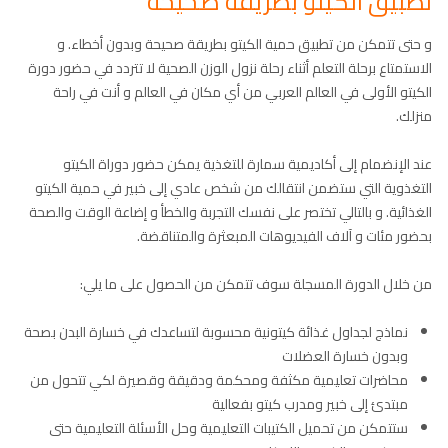
تطبيق الكيتو بطريقة صحيحة
و حتى تتمكن من تطبيق حمية الكيتو بطريقة صحيحة وبدون أخطاء. و
الاستمتاع برحلة التعلم أثناء رحلة نزول الوزن الصحية لا تتردد في حضور دورة
الكيتو الأولى في العالم العربي من أي مكان في العالم و أنت في راحة
منزلك.
عند الإنضمام إلى أكاديمية سمارة للتغذية يمكن حضور دوراة الكيتو
التغذوية التي ستضمن انتقالك من شخص عادي إلى خبير في حمية الكيتو
الغذائية. و بالتالي تختصر على نفسك التجربة والخطأ و إضاعة الوقت والصحة
بحضور مئات و آلاف الفيديوهات المبعثرة والمتناقضة.
من خلال الدورة المسجلة سوف تتمكن من الحصول على ما يلي:
نماذج لجداول غذائة كيتونية محسوبة لتساعدك في خسارة البدن بصحة
وبدون خسارة العضلات
محاضرات تعليمية مكثفة ومحكمة ودقيقة وقصيرة لكي تتحول من
مبتدئ إلى خبير ومدرب كيتو بفعالية
ستتمكن من تحميل الكتيبات التعليمية وحل الأسئلة التعليمية حتى