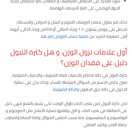
سوء القدرة على امتصاص الفيتامينات و المعادن نظرا لانخفاض قدرة
الجهاز الهضمي على افراز الانزيمات الهاضمة
لذلك قم بتناول مصادر البروتينات اللحوم و البيض و الدواجن والاسماك
لتحصل على بروتين يساوي 1.5 وزنك المثالي أو 0.8من وزنك الحالي، أيهما
أقل. لمعرفة المزيد عن
كيفية حساب البروتين انقر هنا
.
أول علامات نزول الوزن، و هل كثرة التبول
دليل على فقدان الوزن؟
كثرة التبول في حالة الالتزام بالحميات قليلة النشويات والحميات الكيتونية،
تعني تخلص الجسم من السوائل المرتبطة بالسكر. وذلك يدل على عملية
الدخول في حالة حرق الدهون و
الحالة الكيتونية
.
لكن كثرة التبول لمن يشرب الماء طوال الوقت لكي يشعر بالشبع فهي دليل
على المبالغة في شرب الماء. و التي يرافقها خسارة الأملاح مثل الصوديوم و
البوتاسيوم و المغنيسيوم. مما يسبب احتباس السوائل وقلة النشاط واضطراب
عضلة القلب والشد العضلي