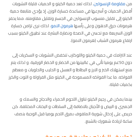
من
مقاومة الإنسولين
. لذلك تعد حمية الكيتو و الحميات قليلة النشويات
أفضل الحميات و أسرعها في مساعدة خسارة الوزن. إذ يؤدي متابعة حمية
الكيتو إلى تقليل منسوب الإنسولين في الجسم وتقليل مقاومته. مما يحفز
هرمونات حرق الدهون وعلى رأسها
هرمون النمو
. لذلك نرى تزامن خسارة
الوزن السريعة مع تحسن في الصحة ونضارة البشرة عند تطبيق الكيتو بسبب
ارتفاع هرمون الشباب (هرمون النمو).
عند التزامك في حمية الكيتو واللوكارب تنخفض النشويات و السكريات إلى
دون 50غم يوميا تأتي في غالبيتها من الخضار و الخضار الورقية. و لذلك يتم
منع استهلاك الخبز و الارز و البطاطا و العسل و الحليب والحلويات و معظم
الفواكه. ما عدا الفواكه المسموحة في الكيتو مثل الفراولة و التوت والكرز
بكميات قليلة.
بينما يمكن في رجيم الكيتو تناول اللحوم الحمراء والدجاج والسمك و
الجمبري و البيض و الأجبان بالاضافة إلى السلطات و اليخنات المختلفة. كن
حريص على إدخال شوربة الملفوف بمرق اللحم يوميا قبل الوجبة بنصف
ساعة لزيادة شعورك بالشبع.