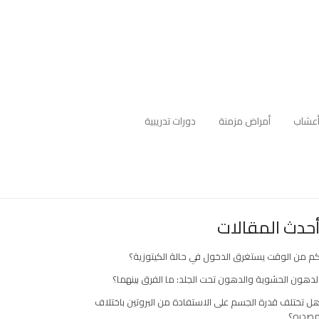
عشاب
أمراض مزمنة
دورات تدريبية
حدث المقالات
م من الوقت يستغرق الدخول في حالة الكيتوزية؟
لدهون الحشوية والدهون تحت الجلد: ما الفرق بينهما؟
ل تختلف قدرة الجسم على الاستفادة من البروتين باختلاف
صدره؟
ارك