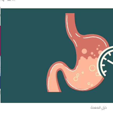
ال
د
ا
إ
خزل المعدة