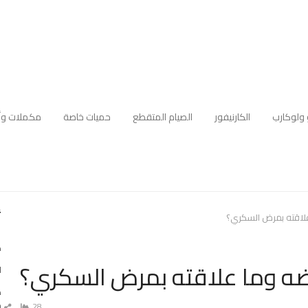
 ولوكارب
الكارنيفور
الصيام المتقطع
حميات خاصة
مكملات وأ
أ
علاقته بمرض السكري؟
ك
ضه وما علاقته بمرض السكري؟
ا
ه
م
28
ش