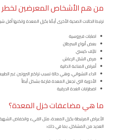
من هم الأشخاص المعرضين لخطر الإ
ترتبط الحالات الصحية الأخرى أيضًا بخَزل المعدة ولكنها أقل شي
اصابات فيروسية
بعض أنواع السرطان
تليّف كيسي
مرض الشلل الرعاش
أمراض المناعة الذاتية
الداء النشواني، وهي حالة تسبب تراكم البروتين غير الطب
الأدوية التي تجعل المعدة فارغة بشكل أبطأ
اضطرابات الغدة الدرقية
ما هي مضاعفات خزل المعدة؟
الأعراض المرتبطة بخَزل المعدة، مثل القيء وانخفاض الشهي
العديد من المشاكل، بما في ذلك: