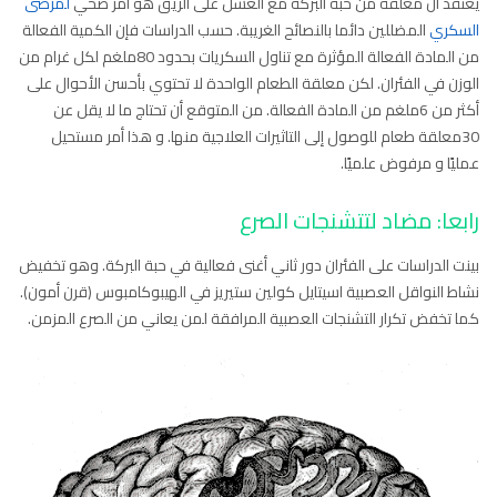
يعتقد أن معلقة من حبة البركة مع العسل على الريق هو أمر صحي
لمرضى
السكري
المضللين دائما بالنصائح الغريبة. حسب الدراسات فإن الكمية الفعالة
من المادة الفعالة المؤثرة مع تناول السكريات بحدود 80ملغم لكل غرام من
الوزن في الفئران. لكن معلقة الطعام الواحدة لا تحتوي بأحسن الأحوال على
أكثر من 6ملغم من المادة الفعالة. من المتوقع أن تحتاج ما لا يقل عن
30معلقة طعام للوصول إلى التاثيرات العلاجية منها. و هذا أمر مستحيل
عمليًا و مرفوض علميًا.
رابعا: مضاد لتتشنجات الصرع
بينت الدراسات على الفئران دور ثاني أغنى فعالية في حبة البركة. وهو تخفيض
نشاط النواقل العصبية اسيتايل كولين ستيريز في الهيبوكامبوس (قرن أمون).
كما تخفض تكرار التشنجات العصبية المرافقة لمن يعاني من الصرع المزمن.