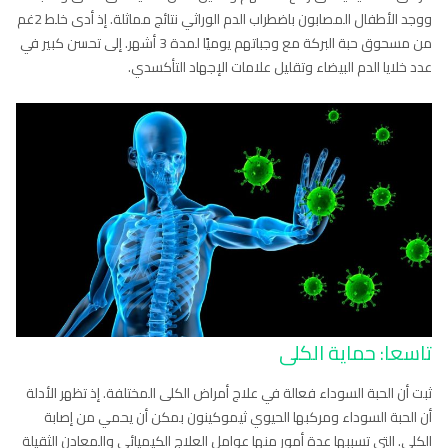
ووجد الأطفال المصابون باضطراب الدم الوراثي نتائج مماثلة. إذ أدى خلط 2غم
من مسحوق حبة البركة مع وجباتهم يوميًا لمدة 3 أشهر. إلى تحسن كبير في
عدد خلايا الدم البيضاء وتقليل علامات الإجهاد التأكسدي.
تاسعا:
حماية الكلى
ثبت أن الحبة السوداء فعالة في علاج أمراض الكلى المختلفة. إذ تظهر الأدلة
أن الحبة السوداء ومركبها الحيوي ثيموكينون بمكن أن يحمي من إصابة
الكلى. التي تسببها عدة أمور منها عوامل العلاج الكيميائي والمعادن الثقيلة