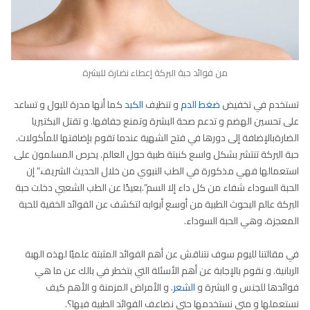
من فوائد حبة البركة إعطاء نضارة للبشرة
تستخدم في تخفيض
ضغط الدم
و تنظيف
الكبد
كما أنها مدرة للبول و تساعد
على تحسين الهضم و تدعم صحة البشرة وتمنع جفافها. و تقتل البكتيريا
الضارةبالإضافة إلى دورها في فتح الشهية عندما تقوم بإضافتها للمأكولات.
حبة البركة تنتشر بشكل واسع كنبتة طبية حول العالم. يحرص المسلمون على
استعمالها فهي مذكورة في الطب النبوي من خلال الحديث الشريف.” إن
الحبة السوداء شفاء من كل داء إلا السم”.بعيدًا عن الطب الشعبي دخلت حبة
البركة عالم البحوث الطبية من أوسع أبوابه لتكشف عن الفوائد الخفية للحبة
المعجزة، وهي الحبة السوداء.
في مقالتنا لليوم سوف نتناقش عن أهم الفوائد المثبتة علميًا لهذه الهبة
الربانية. و نقوم بالإجابة عن أهم الأسئلة التي بتخطر في بالك عن ما هي
فوائدها للجنس و البشرة و
الشعر
. و الأمراض المزمنة و الأهم كيف
نستعملها و متى نستخدمها حتى نضاعف الفوائد الطبية فيها؟.