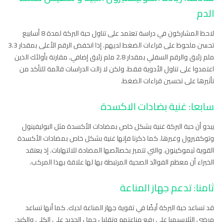
الدم
لاحظ المشاركون في دراسة تعتمد على تناول حبة البركة لمدة 8 أسابيع
تحسن ملحوظ على قراءات الضغط لديهم. إذا انخفض الرقم الأعلى بمقدار 3.3
ملم زئبق والرقم السفلي بمقدار 2.8 ملم زئبق إضافي. مقارنة بأولئك الذين
اعتمدوا على تناول الأدوية فقط. ولكن لا زالت الدراسات قائمة للتأكد من
تأثيرها على تحسين قراءات الضغط.
سابعا: غنية بضادات الاكسدة
يبدو أن حبة البركة غنية بشكل خاص بمضادات الأكسدة مثل البوليفينول
وتوكفيرول وغيرها. كما ذكرنا فإنها غنية بشكل خاص بمضادات الأكسدة
القوية ثيموكينون. والتي تتميز بخصائصها المضادة للالتهابات. إذ يعتقد
الخبراء أن معظم الفوائد الصحية المرتبطة بها لها علاقة بهذا المركب.
ثامنا: تدعم جهاز المناعة
قد تساعد حبة البركة أيضًا في تقوية جهاز المناعة لديك. كما أنها تساعد
مرضى الثلاسيميا على رفع مناعتهم وتقليل حمل الحديد على الكلى والكبد.