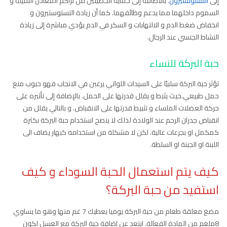
إلى
التستوستيرون
. بالاضافة إلى حماية الخصيتين من تراكم المعادن الثقيلة و
السموم داخلهما مما يدعم وظائفهما. كما أن زيادة التستوستيرون و
انخفاض ضغط الدم و الالتهابات و السكر في الدم يؤدي مباشرة إلى زيادة
النشاط الجنسي عند الرجال.
حبة البركة للنساء
تؤثر حبة البركة سلبيًا على السيدات اللواتي يرغبن في الانجاب فهو حبوب منع
حمل طبيعي.حيث يثبط و يقلل قدرتها على الحمل. بالإضافة إلى تأثيره على
حركة العضلات الملساء و تثبيط قدرتها على الانقباض. و بالتالي يقلل من
انقباض جدران الرحم عند الولادة لذلك لا ينصح استخدام حبة البركة بكثرة
كمكمل او بجرعات عالية. لكن لا مشكلة من استخدامه كبهار يضاف الى
اللبنة او الجبنة او السلطة.
كيف يتم استعمال الحبة السوداء و كيف
استفيد من حبة البركة؟
مضغ معلقة طعام من حبة البركة يوميا يعطيك 7 غم منها وهو ما يساوي
8ملغم من المادة الفعالة. ابتعد عن إضافة حبة البركة مع العسل لكون