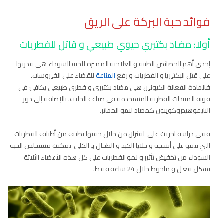
فوائد حبة البركة على الريق
أولا: مضاد بكتيري حيوي طبيعي و قاتل للفطريات
إحدى أهم الخصائص الطبية و العلاجية المميزة للحبة السوداء هي قدرتها
على قتل البكتيريا و الفطريات و رفع
المناعة
للقضاء على الفيروسات.
فالمادة الفعالة الكيونين هي مضاد بكتيري و فطري طبيعي يكافئ في
قوته المبيدات الفطرية المستخدمة في صناعة الحليب. بالإضافة إلى دور
الثايموهيدروكوينون كمضاد لنمو الخمائر.
ففي دراسة اجريت على الفئران من خلال حقنها بطيف من أطياف الفطريات
التي تنمو على أنسجة و خلايا الكبد و الطحال و الكلى. تمكنت مستخلص الحبة
السوداء من تخفيض تأثير و نمو الفطريات على كل هذه الأعضاء الثلاثة
بشكل فعال و ملحوظ خلال 24 ساعة فقط.