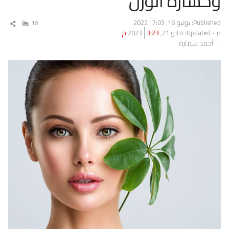
وخسارة الوزن
Published:
يونيو 16, 2022
7:03
18
شار
م
Updated: مايو 21, 2023
3:23 م
المق
Author
أحمد سمارة