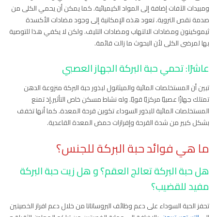
ومبيدات الآفات إضافة إلى المواد الكيميائية. كما يمكن أن يحمي الكلى من
صدمة نقص التروية. تعود هذه الإمكانية إلى وجود مضادات الأكسدة
ثيموكينون ومضادات الالتهاب ومضادات التليف. ولكن لا يكفي هذا للتوصية
بها لمرضى الكلى لأن البحوث ما زالت قائمة.
عاشرًا: تحمي حبة البركة الجهاز العصبي
تبين أن المستخلصات المائية والميثانول لبذور حبة البركة منزوعة الدهن
تمتلك جهازًا عصبيًا مركزيًا قويًا. وله نشاط مسكن خاص التأثير.إذ تمنع
المستخلصات المائية للبذور السوداء تكوين قرحة المعدة. كما أنها تخفف
بشكل كبير من شدة القرحة وإفرازات حمض المعدة القاعدية.
ما هي فوائد حبة البركة للجنس؟
هل حبة البركة تعالج العقم؟ و هل زيت حبة البركة
مفيد للقضيب؟
تحفز الحبة السوداء على دعم وظائف البروساتاتا من خلال دعم افراز الخصيتين