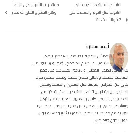
Previous
البابونج وفوائده: اشرب شاي
Next
فوائد زيت الزيتون على الريق |
المقالات
post:
post:
البابونج قبل النوم واستيقظ على
وهل الطبخ و القلي به مضر
7 فوائد مذهلة
أحمد سمارة
اخصائي التغذية العلاجية باستخدام الرجيم
الكيتوني و الصيام المتقطع, رؤيتي و رسالتي هي
نشر الوعي الصحي الغذائي والرياضي لمساعتك على فهم
احتياجات جسمك وبالتالي تحسن صحتك ولتصبح شخص جديد
خالي من الأمراض المزمنة مثل السكري والضغط وتكيس
المبايض وزيادة الوزن لتشعر بالنشاط والخفة للتمكن من
الحصول على النوم الكافي والعميق, مع زيادة في التركيز
والنشاط الذهني, وذلك من خلال حمياتنا وبرامج الدعم لدينا
التي تصمم خصيصا لك لتمنح الشعور بالشبع وخسارة الوزن
بدون الجوع والحرمان.