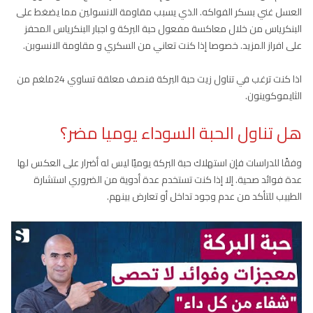
العسل غني بسكر الفواكه. الذي يسبب مقاومة الانسولين مما يضغط على
البنكرياس من خلال معاكسة مفعول حبة البركة و اجبار البنكرياس المحفز
على افراز المزيد. خصوصا إذا كنت تعاني من السكري و مقاومة الانسوبن.
اذا كنت ترغب في تناول زيت حبة البركة فنصف معلقة تساوي 24ملغم من
الثايموكوينون.
هل تناول الحبة السوداء يوميا مضر؟
وفقًا للدراسات فإن استهلاك حبة البركة يوميًا ليس له أضرار على العكس لها
عدة فوائد صحية. إلا إذا كنت تستخدم عدة أدوية من الضروري استشارة
الطبيب للتأكد من عدم وجود تداخل أو تعارض بينهم.