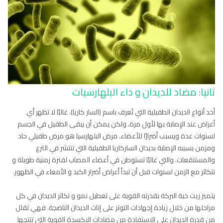
ثانيا: مضاد للديدان و داء البلهارسيات
أحد أنواع الديدان الطفيلية التي تُعرف باسم (السار كاريا). غالبًا لا تظهر أي
أعراض عند الإصابة بها لأول مرة. ولكن يمكن أن يبقى الطفيل في الجسم
لسنوات عدة ويسبب أضرارًا للأعضاء. مرض البلهارسيا هو مرض طفيلي حاد
ومزمن يسببه الإصابة بديدان الساركاريا الطفيلية التي تنتشر في الترع
والمستنقعات. والتي غالبًا تستوطن في أعضاء المصاب لفترة زمنية طويلة و
تتكاثر مع الزمن لسنوات قبل أن تبدأ أعراض أضرار الكبد و الأمعاء في الظهور.
يتميز زيت حبة البركة بقدرته القوية على تعطيل نمو و تكاثر الديدان في كل
مراحلها من خلال زيادة إجهادات التوتر على إناث الديدان الناضجة. فهي تقلل
من قدرة الديدان على الاستفادة من مضادات الاكسدة القوية التي تنتجها