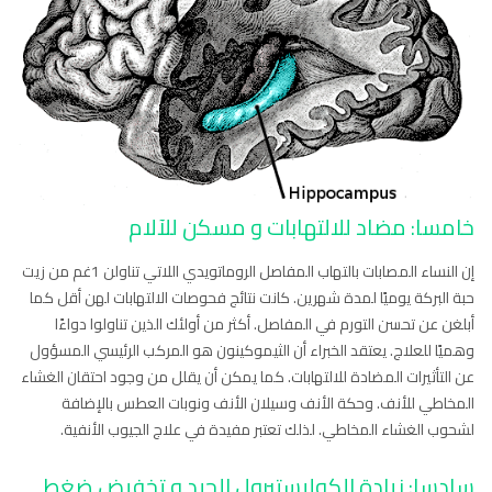
خامسا: مضاد للالتهابات و مسكن للآلام
إن النساء المصابات بالتهاب المفاصل الروماتويدي اللاتي تناولن 1غم من زيت
حبة البركة يوميًا لمدة شهرين. كانت نتائج فحوصات الالتهابات لهن أقل كما
أبلغن عن تحسن التورم في المفاصل. أكثر من أولئك الذين تناولوا دواءًا
وهميًا للعلاج. يعتقد الخبراء أن الثيموكينون هو المركب الرئيسي المسؤول
عن التأثيرات المضادة للالتهابات. كما يمكن أن يقلل من وجود احتقان الغشاء
المخاطي للأنف. وحكة الأنف وسيلان الأنف ونوبات العطس بالإضافة
لشحوب الغشاء المخاطي. لذلك تعتبر مفيدة في علاج الجيوب الأنفية.
سادسا: زيادة الكوليستيرول الجيد و تخفيض ضغط