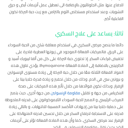
للدفاع عنها. مثل الجلوتاثيون بالإضافة الى تعطيل عمل أنزيمات أيض و حرق
النشويات. وعند استخدام مستخلص الثوم بالتزامن مع زيت حبة البركة تكون
الفاعلية أكبر.
ثالثا: يساعد على علاج السكري
دائما ما ينصح مرضى السكري في استخدام معلقة شاي من الحبة السوداء
على الريق. فالمركبات الفعالة الموجود في زيوتها العطرية قادرة على
تخفيض قراءات السكر. إذ تحتوي حبة البركة على كل من ألفا ليبويك أسيد و
الكارنيتين بالاضافة إلى المادة الفعالة thymoquinone. يؤدي تناول هذه
المواد الفعالة الثلاثة معًا من خلال حبة البركة إلى زيادة مستوى الإنسولين
و بروتين سي في الدم. وذلك من خلال تحفيز و زيادة قدرة خلايا بيتا على
الإفراز. وبذلك تكون فوائدها من خلال تأثير هذه المركبات على صحة
البنكرياس من جهة و تقليل
مقاومة الإنسولين
من جهة أخرى. حيث يتميز
المركب الرئيسي و المميز للحبة السوداء الثايموكوانون على قدرته الملحوظة
على حماية خلايا بيتا من إجهادات التأكسد المسببة للالتهابات. و بالتالي زيادة
قدرته على الاستجابة لارتفاع السكر من خلال تحسين قدرته المتهالكة على
الإفراز عند مرضى السكري. كما وأن هذه المادة الفعالة تؤثر على أنزيمات
الكبد بحيث تقلل مقاومة الإنسولين في الكبد.