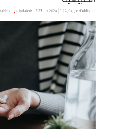
Author
Published:
مايو 9, 2024
3:24 م
3:27 م
Updated:
waldeh