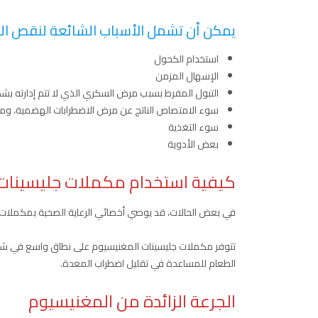
يمكن أن تشمل الأسباب الشائعة لنقص الم
استخدام الكحول
الإسهال المزمن
التبول المفرط بسبب مرض السكري الذي لا تتم إدارته بش
سوء الامتصاص الناتج عن مرض الاضطرابات الهضمية، ومر
سوء التغذية
بعض الأدوية
كيفية استخدام مكملات جليسينات
في بعض الحالات، قد يوصي أخصائي الرعاية الصحية بمكملات
تتوفر مكملات جليسينات المغنيسيوم على نطاق واسع في شكل
الطعام للمساعدة في تقليل اضطراب المعدة.
الجرعة الزائدة من المغنيسيوم