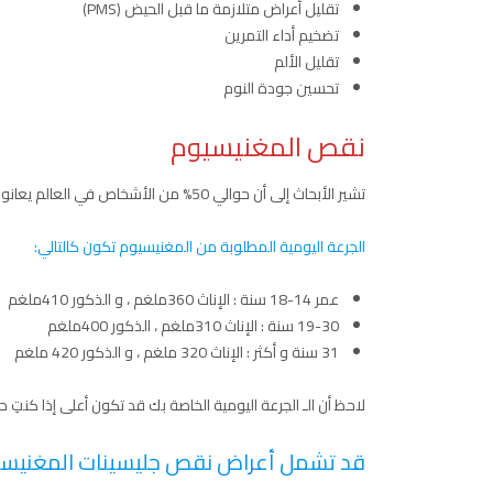
تقليل أعراض متلازمة ما قبل الحيض (PMS)
تضخيم أداء التمرين
تقليل الألم
تحسين جودة النوم
نقص المغنيسيوم
تشير الأبحاث إلى أن حوالي 50% من الأشخاص في العالم يعانون من نقص المغنيسيوم.
الجرعة اليومية المطلوبة من المغنيسيوم تكون كالتالي:
عمر 14-18 سنة : الإناث 360ملغم ، و الذكور 410ملغم
19-30 سنة : الإناث 310ملغم ، الذكور 400ملغم
31 سنة و أكثر : الإناث 320 ملغم ، و الذكور 420 ملغم
لاحظ أن الـ الجرعة اليومية الخاصة بك قد تكون أعلى إذا كنتِ حا
قد تشمل أعراض نقص جليسينات المغنيسيو