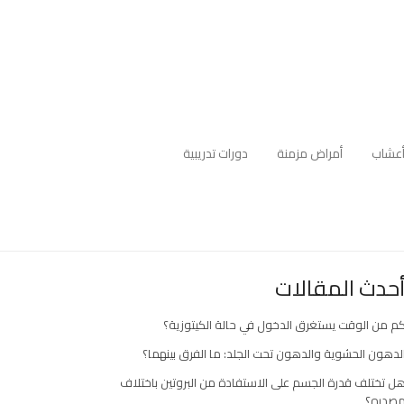
عشاب
أمراض مزمنة
دورات تدريبية
حدث المقالات
م من الوقت يستغرق الدخول في حالة الكيتوزية؟
لدهون الحشوية والدهون تحت الجلد: ما الفرق بينهما؟
ل تختلف قدرة الجسم على الاستفادة من البروتين باختلاف
صدره؟