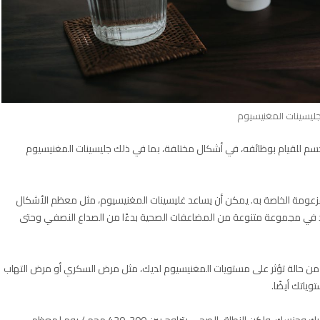
ليسينات المغنيسيوم
م للقيام بوظائفه، في أشكال مختلفة، بما في ذلك جليسينات المغنيسيوم
لمزعومة الخاصة به. يمكن أن يساعد غليسينات المغنيسيوم، مثل معظم الأشكال
عد في مجموعة متنوعة من المضاعفات الصحية بدءًا من الصداع النصفي وحتى
من حالة تؤثر على مستويات المغنيسيوم لديك، مثل مرض السكري أو مرض التهاب
يعتمد البدل الغذائي الموصى به (RDA) للمغنيسيوم على عمرك وجنسك، ولكن النطاق الصحي يتراوح بين 300-420 مجم / يوم لمعظم