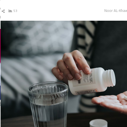
د
Noor AL-Kha
53
ش
ال
ا
إ