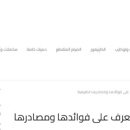
 ولوكارب
الكارنيفور
الصيام المتقطع
حميات خاصة
مكملات وأ
أ
على فوائدها ومصادرها الطبيعية
ك
تعرف على فوائدها ومصادرها
ا
ه
م