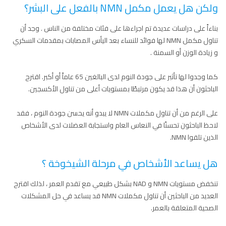
ولكن هل يعمل مكمل NMN بالفعل على البشر؟
بناءاً على دراسات عديدة تم اجراءها على فئات مختلفة من الناس . وجد أن
تناول مكمل NMN لها فوائد للنساء بعد اليأس المصابات بمقدمات السكري
و زيادة الوزن أو السمنة .
كما وجدوا لها تأثبر على جودة النوم لدى البالغين 65 عاماً أو أكبر. اقترح
الباحثون أن هذا قد يكون مرتبطًا بمستويات أعلى من تناول الأكسجين.
على الرغم من أن تناول مكملات NMN لا يبدو أنه يحسن جودة النوم ، فقد
لاحظ الباحثون تحسنًا في النعاس العام واستجابة العضلات لدى الأشخاص
الذين تلقوا NMN.
هل يساعد الأشخاص في مرحلة الشيخوخة ؟
تنخفض مستويات NMN و NAD بشكل طبيعي مع تقدم العمر ، لذلك اقترح
العديد من الباحثين أن تناول مكملات NMN قد يساعد في حل المشكلات
الصحية المتعلقة بالعمر.