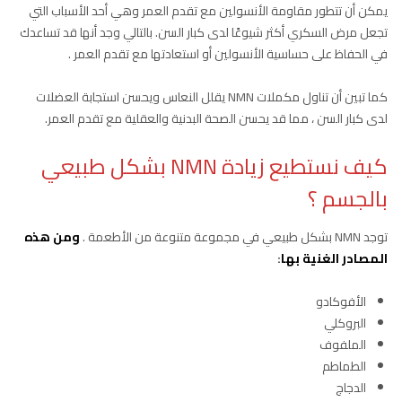
يمكن أن تتطور مقاومة الأنسولين مع تقدم العمر وهي أحد الأسباب التي
تجعل مرض السكري أكثر شيوعًا لدى كبار السن. بالتالي وجد أنها قد تساعدك
في الحفاظ على حساسية الأنسولين أو استعادتها مع تقدم العمر .
كما تبين أن تناول مكملات NMN يقلل النعاس ويحسن استجابة العضلات
لدى كبار السن ، مما قد يحسن الصحة البدنية والعقلية مع تقدم العمر.
كيف نستطيع زيادة NMN بشكل طبيعي
بالجسم ؟
توجد NMN بشكل طبيعي في مجموعة متنوعة من الأطعمة .
ومن هذه
المصادر الغنية بها
:
الأفوكادو
البروكلي
الملفوف
الطماطم
الدجاج