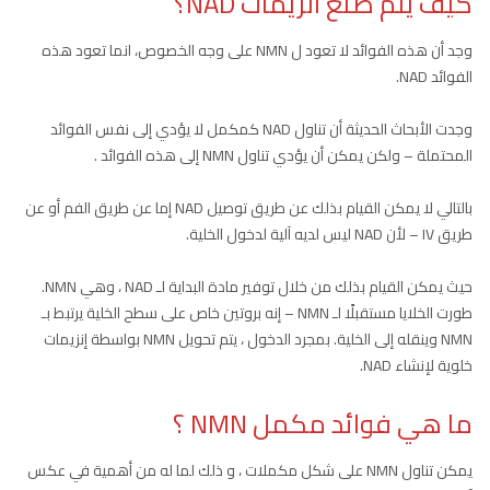
كيف يتم صنع انزيمات NAD؟
وجد أن هذه الفوائد لا تعود ل NMN على وجه الخصوص، انما تعود هذه
الفوائد NAD.
وجدت الأبحاث الحديثة أن تناول NAD كمكمل لا يؤدي إلى نفس الفوائد
المحتملة – ولكن يمكن أن يؤدي تناول NMN إلى هذه الفوائد .
بالتالي لا يمكن القيام بذلك عن طريق توصيل NAD إما عن طريق الفم أو عن
طريق IV – لأن NAD ليس لديه آلية لدخول الخلية.
حيث يمكن القيام بذلك من خلال توفير مادة البداية لـ NAD ، وهي NMN.
طورت الخلايا مستقبلًا لـ NMN – إنه بروتين خاص على سطح الخلية يرتبط بـ
NMN وينقله إلى الخلية. بمجرد الدخول ، يتم تحويل NMN بواسطة إنزيمات
خلوية لإنشاء NAD.
ما هي فوائد مكمل NMN ؟
يمكن تناول NMN على شكل مكملات ، و ذلك لما له من أهمية في عكس