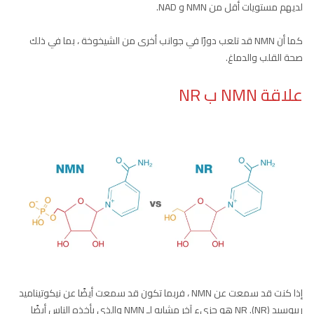
لديهم مستويات أقل من NMN و NAD.
كما أن NMN قد تلعب دورًا في جوانب أخرى من الشيخوخة ، بما في ذلك
صحة القلب والدماغ.
علاقة NMN ب NR
إذا كنت قد سمعت عن NMN ، فربما تكون قد سمعت أيضًا عن نيكوتيناميد
ريبوسيد (NR). NR هو جزيء آخر مشابه لـ NMN والذي يأخذه الناس أيضًا