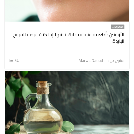
متفرقات
الأرجينين :أطعمة غنية به عليك تجنبها إذا كنت عرضة للقروح
الباردة
…
Author
سنتين ago
Marwa Daoud
34