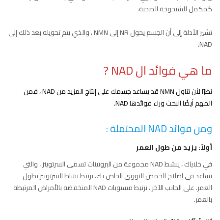
كمكمل للشيخوخة الصحية.
تشير الأدلة إلى أن الجسم يحول NR إلى NMN ، والذي يتم تحويله بعد ذلك إلى
NAD.
ما هي فوائد ال NAD ?
نظرًا لأن تناول NMN قد يساعد جسمك على إنتاج المزيد من NAD ، فمن
المهم أيضًا البحث وراء فوائدها NAD.
ومن فوائد NAD المحتملة :
أولاً: يزيد من طول العمر
في خلاياك ، ينشط NAD مجموعة من البروتينات تسمى السرتوينز ، والتي
تساعد في إصلاح الحمض النووي الخاص بك. يرتبط نشاط السرتوينز بطول
العمر. على الجانب الآخر ، ترتبط مستويات NAD المنخفضة بالأمراض المرتبطة
بالعمر.