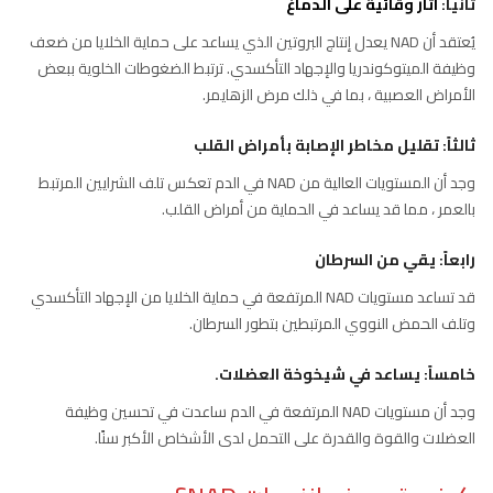
ثانياً:
آثار وقائية على الدماغ
يُعتقد أن NAD يعدل إنتاج البروتين الذي يساعد على حماية الخلايا من ضعف
وظيفة الميتوكوندريا والإجهاد التأكسدي. ترتبط الضغوطات الخلوية ببعض
الأمراض العصبية ، بما في ذلك مرض الزهايمر.
ثالثاً: تقليل مخاطر الإصابة بأمراض القلب
وجد أن المستويات العالية من NAD في الدم تعكس تلف الشرايين المرتبط
بالعمر ، مما قد يساعد في الحماية من أمراض القلب.
رابعاً: يقي من السرطان
قد تساعد مستويات NAD المرتفعة في حماية الخلايا من الإجهاد التأكسدي
وتلف الحمض النووي المرتبطين بتطور السرطان.
خامساً: يساعد في شيخوخة العضلات.
وجد أن مستويات NAD المرتفعة في الدم ساعدت في تحسين وظيفة
العضلات والقوة والقدرة على التحمل لدى الأشخاص الأكبر سنًا.