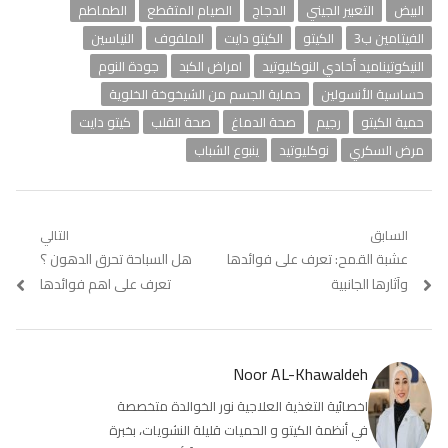
البيض
التعبير الجيني
الدجاج
الصيام المتقطع
الطماطم
الفيتامين ب3
الكيتو
الكيتو دايت
الملفوف
النياسين
النيكوتيناميد أحادي النوكليوتيد
امراض الكبد
جودة النوم
حساسية الأنسولين
حماية الجسم من الشيخوخة الخلوية
حمية الكيتو
رجيم
صحة الدماغ
صحة القلب
كيتو دايت
مرض السكري
نوكليوتيد
ينبوع الشباب
تصفّح
السابق
التالي
Previous
عشبة القمح: تعرف على فوائدها
Next
هل السباحة تحرق الدهون ؟
المقالات
post:
post:
وآثارها الجانبية
تعرف على اهم فوائدها
Noor AL-Khawaldeh
اخصائية التغذية العلاجية نور الخوالدة متخصصة
في أنظمة الكيتو و الحميات قليلة النشويات، بخبرة