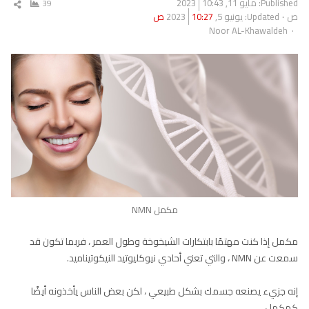
Published:
مايو 11, 2023
10:43
39
شار
ص
Updated: يونيو 5, 2023
10:27 ص
المق
Author
Noor AL-Khawaldeh
مكمل NMN
مكمل إذا كنت مهتمًا بابتكارات الشيخوخة وطول العمر ، فربما تكون قد
سمعت عن NMN ، والتي تعني أحادي نيوكليوتيد النيكوتيناميد.
إنه جزيء يصنعه جسمك بشكل طبيعي ، لكن بعض الناس يأخذونه أيضًا
كمكمل.