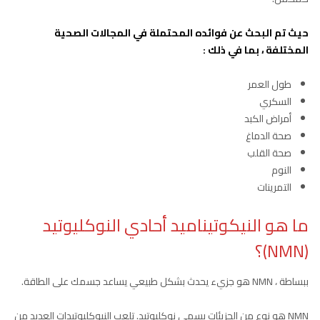
حيث تم البحث عن فوائده المحتملة في المجالات الصحية
المختلفة ، بما في ذلك :
طول العمر
السكري
أمراض الكبد
صحة الدماغ
صحة القلب
النوم
التمرينات
ما هو النيكوتيناميد أحادي النوكليوتيد
(NMN)؟
ببساطة ، NMN هو جزيء يحدث بشكل طبيعي يساعد جسمك على الطاقة.
NMN هو نوع من الجزيئات يسمى نوكليوتيد. تلعب النيوكليوتيدات العديد من