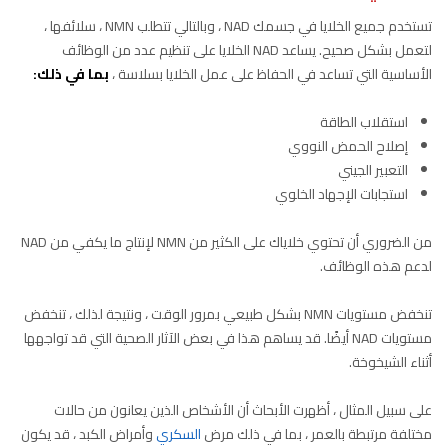
تستخدم جميع الخلايا في جسمك NAD ، وبالتالي تتطلب NMN ، سلائفها ،
لتعمل بشكل صحيح. يساعد NAD الخلايا على تنظيم عدد من الوظائف
الأساسية التي تساعد في الحفاظ على عمل الخلايا بسلاسة ،
بما في ذلك:
استقلاب الطاقة
إصلاح الحمض النووي
التعبير الجيني
استجابات الإجهاد الخلوي
من الضروري أن تحتوي خلاياك على الكثير من NMN لإنتاج ما يكفي من NAD
لدعم هذه الوظائف.
تنخفض مستويات NMN بشكل طبيعي بمرور الوقت ، ونتيجة لذلك ، تنخفض
مستويات NAD أيضًا. قد يساهم هذا في بعض الآثار الصحية التي قد تواجهها
أثناء الشيخوخة.
على سبيل المثال ، أظهرت الأبحاث أن الأشخاص الذين يعانون من حالات
مختلفة مرتبطة بالعمر ، بما في ذلك مرض
السكري
وأمراض الكبد ، قد يكون