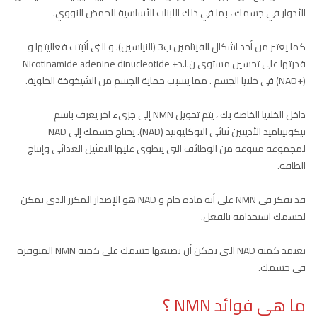
الأدوار في جسمك ، بما في ذلك اللبنات الأساسية للحمض النووي.
كما يعتبر من أحد اشكال الفيتامين ب3 (النياسين). و التي أثبتت فعاليتها و
قدرتها على تحسين مستوى ن.ا.د+ Nicotinamide adenine dinucleotide
(NAD+) في خلايا الجسم . مما يسبب حماية الجسم من الشيخوخة الخلوية.
داخل الخلايا الخاصة بك ، يتم تحويل NMN إلى جزيء آخر يعرف باسم
نيكوتيناميد الأدينين ثنائي النوكليوتيد (NAD). يحتاج جسمك إلى NAD
لمجموعة متنوعة من الوظائف التي ينطوي عليها التمثيل الغذائي وإنتاج
الطاقة.
قد تفكر في NMN على أنه مادة خام و NAD هو الإصدار المكرر الذي يمكن
لجسمك استخدامه بالفعل.
تعتمد كمية NAD التي يمكن أن يصنعها جسمك على كمية NMN المتوفرة
في جسمك.
ما هي فوائد NMN ؟