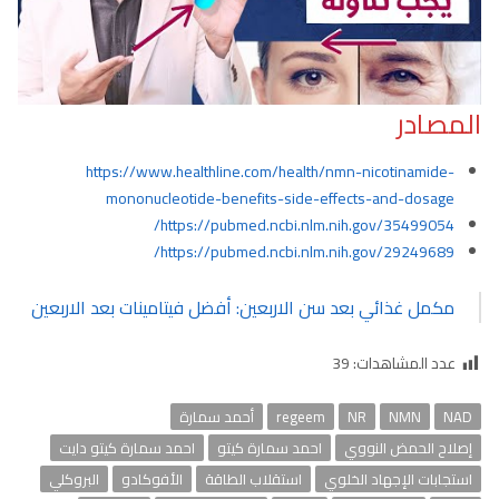
المصادر
https://www.healthline.com/health/nmn-nicotinamide-
mononucleotide-benefits-side-effects-and-dosage
https://pubmed.ncbi.nlm.nih.gov/35499054/
https://pubmed.ncbi.nlm.nih.gov/29249689/
مكمل غذائي بعد سن الاربعين: أفضل فيتامينات بعد الاربعين
عدد المشاهدات:
39
NAD
NMN
NR
regeem
أحمد سمارة
إصلاح الحمض النووي
احمد سمارة كيتو
احمد سمارة كيتو دايت
استجابات الإجهاد الخلوي
استقلاب الطاقة
الأفوكادو
البروكلي