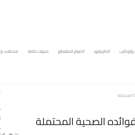
 ولوكارب
الكارنيفور
الصيام المتقطع
حميات خاصة
مكملات وأ
أ
 المحتملة
ك
وائده الصحية المحتملة
ا
ه
م
18
ش