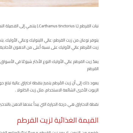
نبات القرطم (Carthamus tinctorius L.) ينتمي إلى الفصيلة النجمية، أو فصيلة عباد الشمس.يستخرج زيت القرطم من بذور نبات القرطم.
يتوفر نوعان من زيت القرطم: عالي اللينوليك وعالي الأوليك. يت
زيت القَرطم عالي الأوليك على نسبة أعلى من الدهون الأحادية
يعدّ زيت القرطم عالي الأوليك النوع الأكثر شيوعًا في الأسو
القرطم
الزيوت الأخرى الشائعة الاستخدام، مثل زيت الكانولا .
نقطة الاحتراق هي درجة الحرارة التي يبدأ عندها الدهن بالتدخي
القيمة الغذائية لزيت القرطم
كغيره من الزيوت، لا يعد زيت القرطم مصدرًا غنيًا بالعناصر الغذا