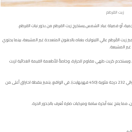
زيت القرطم
ميز زيت القَرطم عالي اللينوليك بغناه بالدهون المتعددة غير المشبعة، بينما يحتوي
 غير المشبعة.
اق. ويستخدم كزيت طهي مقاوم للحرارة، وخاصةً للأطعمة القيمة الغذائية لزيت
يعود ذلك إلى أن زيت القَرطم يتميز بنقطة احتراق عالية تبلغ حوالي 232 درجة مئوية (450 فهرنهايت). في الواقع، يتميز بنقطة احتراق أعلى من
ن، مما ينتج عنه أبخرة سامة ومركبات ضارة تُعرف بالجذور الحرة.
ئية.