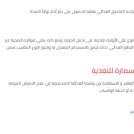
راءة الملصق الغذائي بعناية للحصول على خيار أكثر توازنًا للصحة.
 النوع عالي الأوليك لقدرته على تحمل الحرارة. ومع ذلك، تبقى فوائده الصحية غير
ام الغذائي. لذلك يُنصح بالاستخدام المعتدل له واختيار النوع المناسب ضمن
سمارة للتغذية
الم. و الاستفادة من برامجنا الغذائية المتخصصة في علاج الامراض المزمنة
ة او خدمة الواتساب.
w