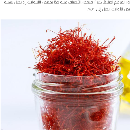
قرطم اختلافًا كبيرًا. فبعض الأصناف غنية جدًا بحمض اللينوليك، إذ تصل نسبته