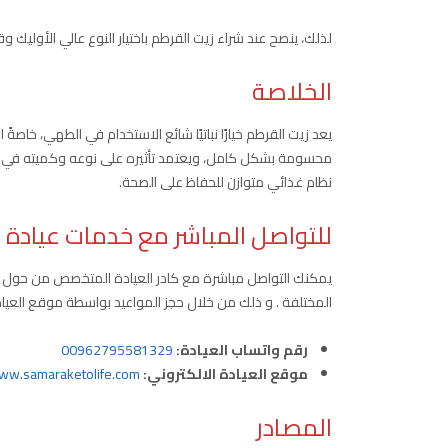
لذلك، ينصح عند شراء زيت القرطم باختيار النوع عالي الأوليك وق
الخلاصة
يعد زيت القرطم خيارًا نباتيًا شائع الاستخدام في الطهي، خاصةً
محسومة بشكل كامل، ويعتمد تأثيره على نوعه وكميته في النظ
نظام غذائي متوازن للحفاظ على الصحة.
للتواصل المباشر مع خدمات عيادة 
يمكنك التواصل مباشرة مع كادر العيادة المتخصص من حول الع
المختلفة . و ذلك من خلال حجز المواعيد بواسطة موقع العياد
رقم واتساب العيادة:
00962795581329
موقع العيادة الالكتروني:
ww.samaraketolife.com
المصادر