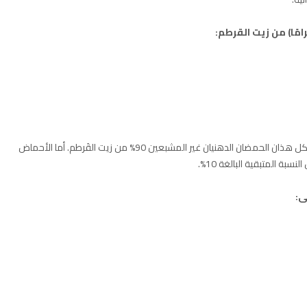
يتكون بشكل رئيسي من حمض الأوليك وحمض اللينوليك. يشكل هذان الحمضان الدهنيان غير المشبعين 90% من زيت القَرطم. أما الأحماض
ة المتبقية البالغة 10%.
ى: