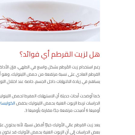
هل لزيت القرطم أي فوائد؟
رغم استخدام زيت القَرطم بشكل واسع في الطهي، فإن الأدلة ا
يساهم في زيادة الالتهابات داخل الجسم، خاصة عند اختلال التوازن بين أوم
كما أوضحت أبحاث حديثة أن الاستهلاك المفرط لحمض اللينوليك
الدراسات تربط الزيوت الغنية بحمض اللينوليك بخفض
الكوليست
أوميغا 6 أصبحت مرتفعة جدًا مقارنة بأوميغا 3.
يعد زيت القرطم عالي الأوليك خيارًا أفضل نسبيًا، لأنه يحتو
بعض الدراسات إلى أن الزيوت الغنية بحمض الأوليك قد تكون بد