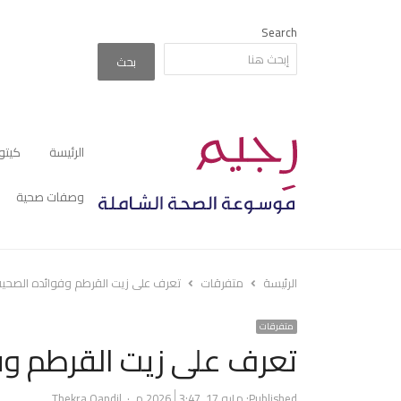
Search
بحث
الرئيسة
كيتو
وصفات صحية
الرئيسة
متفرقات
تعرف على زيت القرطم وفوائده الصحية
متفرقات
تعرف على زيت القرطم وف
Author
Published:
مايو 17, 2026
3:47 م
Thekra Qandil