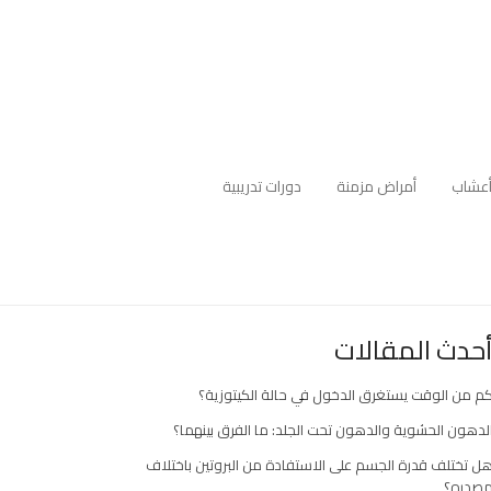
عشاب
أمراض مزمنة
دورات تدريبية
حدث المقالات
م من الوقت يستغرق الدخول في حالة الكيتوزية؟
لدهون الحشوية والدهون تحت الجلد: ما الفرق بينهما؟
ل تختلف قدرة الجسم على الاستفادة من البروتين باختلاف
صدره؟
ارك