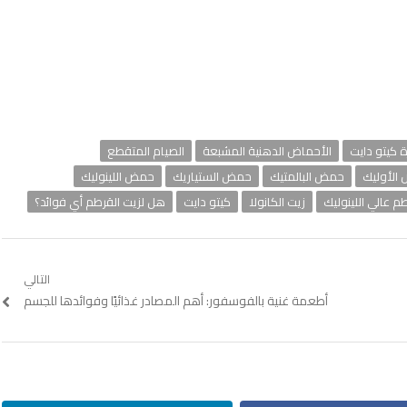
 كيتو دايت
الأحماض الدهنية المشبعة
الصيام المتقطع
الأوليك
حمض البالمتيك
حمض الستياريك
حمض اللينوليك
طم عالي اللينوليك
زيت الكانولا
كيتو دايت
هل لزيت القرطم أي فوائد؟
التالي
Next
أطعمة غنية بالفوسفور: أهم المصادر غذائيًا وفوائدها للجسم
post: