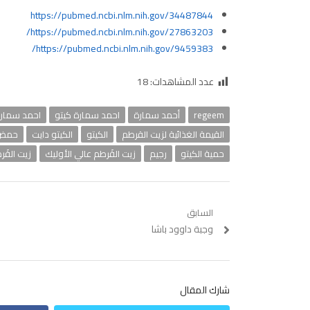
https://pubmed.ncbi.nlm.nih.gov/34487844
https://pubmed.ncbi.nlm.nih.gov/27863203/
https://pubmed.ncbi.nlm.nih.gov/9459383/
عدد المشاهدات:
18
regeem
أحمد سمارة
احمد سمارة كيتو
احمد سمارة
القيمة الغذائية لزيت القرطم
الكيتو
الكيتو دايت
حمض 
حمية الكيتو
رجيم
زيت القَرطم عالي الأوليك
زيت القَر
تصفّح
السابق
Previous
وجبة داوود باشا
المقالات
post:
شارك المقال