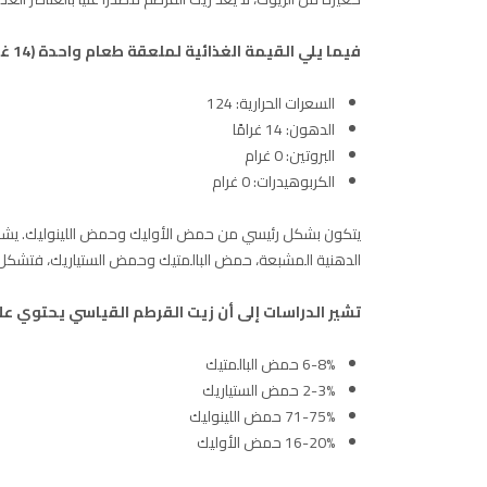
فيما يلي القيمة الغذائية لملعقة طعام واحدة (14 غرامًا) من زيت القرطم:
السعرات الحرارية: 124
الدهون: 14 غرامًا
البروتين: 0 غرام
الكربوهيدرات: 0 غرام
الدهنية المشبعة، حمض البالمتيك وحمض الستياريك، فتشكل النسب
تشير الدراسات إلى أن زيت القرطم القياسي يحتوي عل
6-8% حمض البالمتيك
2-3% حمض الستياريك
71-75% حمض اللينوليك
16-20% حمض الأوليك