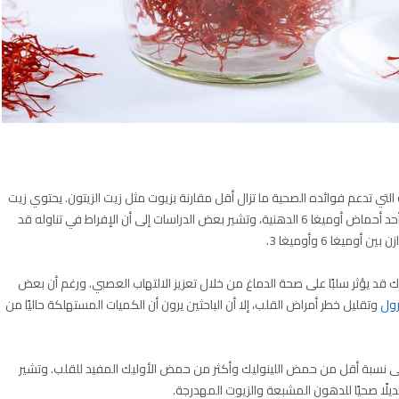
لتي تدعم فوائده الصحية ما تزال أقل مقارنة بزيوت مثل زيت الزيتون. يحتوي زيت
القرطم العادي على نسبة مرتفعة من حمض اللينوليك، وهو أحد أحماض أوميغا 6 الدهنية، وتشير بعض الدراسات إلى أن الإفراط في تناوله قد
يغا 6 وأوميغا 3.
 قد يؤثر سلبًا على صحة الدماغ من خلال تعزيز الالتهاب العصبي. ورغم أن بعض
رول
وتقليل خطر أمراض القلب، إلا أن الباحثين يرون أن الكميات المستهلكة حاليًا من
ي على نسبة أقل من حمض اللينوليك وأكثر من حمض الأوليك المفيد للقلب. وتشير
يلًا صحيًا للدهون المشبعة والزيوت المهدرجة.