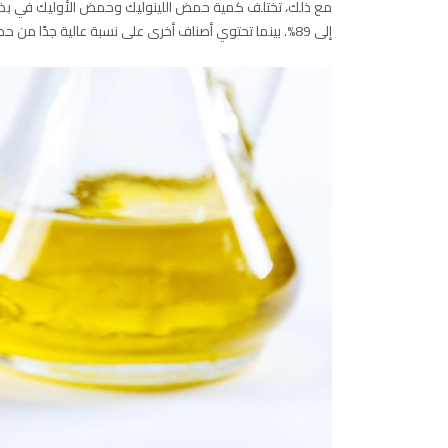
مع ذلك، تختلف كمية حمض اللينوليك وحمض الأوليك في بذور ال
إلى 89%. بينما تحتوي أصناف أخرى على نسبة عالية جدًا من حمض الأوليك، تصل إلى 91%.