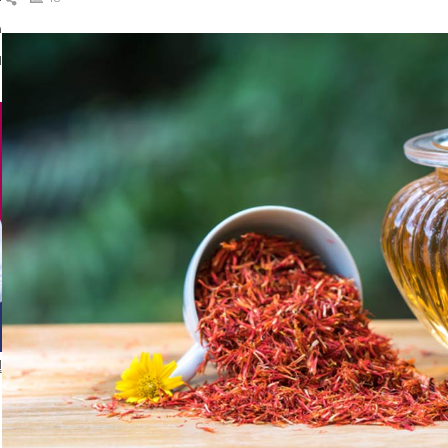
ال
د
ا
إ