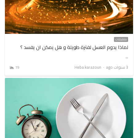
متفرقات
لماذا يدوم العسل لفترة طويلة و هل يمكن ان يفسد ؟
…
Author
3 سنوات ago
Heba karazoun
19