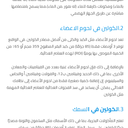
بالماء) ومكونات كارهة للماء (له نفور .من الماء).مما يسمح بامتصاصها
مباشرة عن طريق الجهاز الهضمي
2.الكولين في لحوم الاعضاء
تعد لحوم الأعضاء مثل الكبد والكلى من أفضل مصادر الكولين .في الواقع
توفر 3 أونصات فقط (85 جرامًا) من كبد البقر المطبوخ 359 مجم أو 65٪ من
الكمية الموصى بها يوميًا (RDI) لهذه العناصر الغذائية.
بالإضافة إلى ذلك فإن لحوم الأعضاء غنية بعدد من الفيتامينات والمعادن
الأخرى. بما في ذلك الحديد وفيتامين ب12، والفولات وفيتامين أ والنحاس
والسيلينيوم. إن إضافة كمية صغيرة فقط من لحوم الأعضاء إلى نظامك
الغذائي يمكن .أن يساعد في سد الفجوات الغذائية للعناصر الغذائية المهمة
مثل الكولين
3.ا
لكولين في ا
لسمك
تعتبر المأكولات البحرية، بما في ذلك الأسماك مثل السلمون والتونة مصدرًا
جيدًا للكولين. على سبيل المثال توفر 3 أونصات (85 جرامًا) من سمك