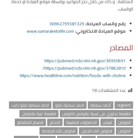
المختلفة . و ذلك من خلال حجز المواعيد بواسطة موقع العيادة او خدمة
الواتساب.
رقم واتساب العيادة:
00962795581329
موقع العيادة الالكتروني:
www.samaraketolife.com
المصادر
https://pubmed.ncbi.nlm.nih.gov/36950691
https://pubmed.ncbi.nlm.nih.gov/37862810/
https://www.healthline.com/nutrition/foods-with-choline
عدد المشاهدات:
18
regeem
أحمد سمارة
احمد سمارة كيتو
احمد سمارة كيتو دايت
اطعمة تحتوي على نسبة عاليةمن الكولين
اطعمة غنية بالكولين
البروتين
البيض
الخضراوات الصليبية
الدجاج
الصيام المتقطع
الكولين
الكولين اثناء الحمل
الكولين اثناء الرضاعة