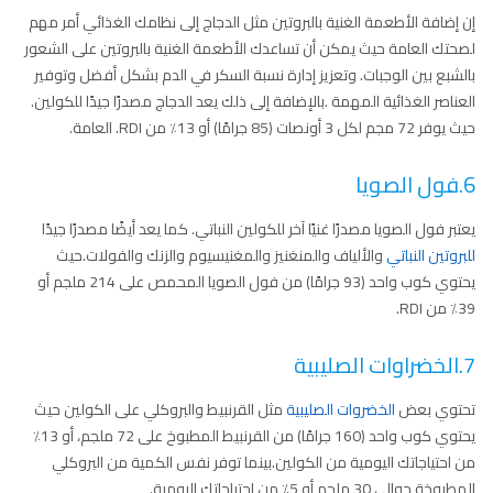
إن إضافة الأطعمة الغنية بالبروتين مثل الدجاج إلى نظامك الغذائي أمر مهم
لصحتك العامة حيث يمكن أن تساعدك الأطعمة الغنية بالبروتين على الشعور
بالشبع بين الوجبات. وتعزيز إدارة نسبة السكر في الدم بشكل أفضل وتوفير
العناصر الغذائية المهمة .بالإضافة إلى ذلك يعد الدجاج مصدرًا جيدًا للكولين.
حيث يوفر 72 مجم لكل 3 أونصات (85 جرامًا) أو 13٪ من RDI. العامة.
6.فول الصويا
يعتبر فول الصويا مصدرًا غنيًا آخر للكولين النباتي. كما يعد أيضًا مصدرًا جيدًا
للبروتين النباتي
والألياف والمنغنيز والمغنيسيوم والزنك والفولات.حيث
يحتوي كوب واحد (93 جرامًا) من فول الصويا المحمص على 214 ملجم أو
39٪ من RDI.
7.الخضراوات الصليبية
تحتوي بعض
الخضروات الصليبية
مثل القرنبيط والبروكلي على الكولين حيث
يحتوي كوب واحد (160 جرامًا) من القرنبيط المطبوخ على 72 ملجم، أو 13٪
من احتياجاتك اليومية من الكولين.بينما توفر نفس الكمية من البروكلي
المطبوخة حوالي 30 ملجم أو 5٪ من احتياجاتك اليومية.