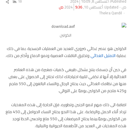
Published:
أغسطس 8, 2024
10:09
18
شار
ص
Updated: أغسطس 10, 2024
9:36 ص
المق
Author
Thekra Qandil
الكولين
الكولين هو عنصر غذائي ضروري للعديد من العمليات الجسدية. بما في ذلك
عملية
التمثيل الغذائي
وتخليق الناقلات العصبية ونمو الدماغ وأكثر من ذلك.
في حين أن جسمك ينتج بشكل طبيعي كميات صغيرة من هذه العناصر
الغذائية.إلا أنها لا تكفي لتلبية احتياجاتك لذلك تحتاج إلى الحصول على بعض
منها من نظامك الغذائي حيث يحتاج الرجال والنساء البالغون إلى 550 ملجم
و425 ملجم من الكولين يوميًا على التوالي.
اضافة الى ذلك مهم لنمو الجنين وتطوره. فإن الحاجة إلى هذه المغذيات
تزداد أثناء الحمل والرضاعة. على هذا النحو يحتاج النساء الحوامل إلى 450 ملغ
من الكولين يوميًا.بينما يحتاج المرضعات إلى 550 ملغ ولحسن الحظ توجد
هذه المغذيات في العديد من الأطعمة الحيوانية والنباتية.