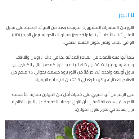
8.اللوز
اللوز من المكسرات المشهورة المرتبطة بعدد من الفوائد الصحية. على سبيل
المثال أثبتت الأبحاث أن تناولها قد يعزز مستويات الكوليسترول الجيد (HDL)
الواقي للقلب ويعزز تكوين الجسم الصحي.
كما أنها غنية بالعديد من العناصر الغذائية.بما في ذلك البروتين والالياف
والمغنيسيوم. بالإضافة إلى ذلك تم تحديد اللوز كمصدر نباتي للكولين. إن
تناول أونصة واحدة (28 جرامًا) من اللوز يزود جسمك بحوالي 15 ملجم من
العناصر الغذائية، وهو ما يغطي 2.5٪ من احتياجاتك اليومية.
على الرغم من أنها تحتوي على كميات أقل من الكولين مقارنة بالأطعمة
الأخرى في هذه القائمة. إلا أن تناول الوجبات الخفيفة على اللوز بانتظام لا
يزال يساعد في تعزيز تناول الكولين.