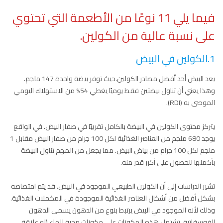
فيما يلي 11 نوعًا من الأطعمة التي تحتوي
على نسبة عالية من الكولين.
1.الكولين في البيض
يعد البيض أحد أفضل مصادر الكولين.حيث توفر بيضة واحدة 147 ملجم.
وهذا يعني أن تناول بيضتين فقط يوميًا يغطي 54% من الاستهلاك اليومي
الموصى به (RDI).
يتركز محتوى الكولين في البيضة بالكامل تقريبًا في صفار البيض. في الواقع
يوجد 680 ملجم من العناصر الغذائية لكل 100 جرام من صفار البيض مقابل 1
ملجم لكل 100 جرام من بياض البيض. مما يجعل من المهم تناول البيضة
بأكملها للحصول على أكبر قدر منه.
تشير الدراسات إلى أن الكولين الطبيعي الموجود في البيض. قد يتم امتصاصه
بشكل أفضل من أشكال العناصر الغذائية الموجودة في المكملات الغذائية.
وذلك لأنه الموجود في البيض يرتبط بنوع من الدهون يسمى الدهون
الفوسفاتية. تشتمل هذه المكونات على مكونات محبة للماء (له علاقة