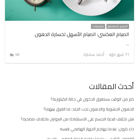
الصيام المتقطع
متفرقات
الصيام العكسي: الصيام الأسهل لخسارة الدهون
…
Author
11 شهر ago
أحمد سمارة
68
أحدث المقالات
كم من الوقت يستغرق الدخول في حالة الكيتوزية؟
الدهون الحشوية والدهون تحت الجلد: ما الفرق بينهما؟
هل تختلف قدرة الجسم على الاستفادة من البروتين باختلاف مصدره؟
داء كرون: عندما يهاجم الجهاز الهضمي نفسه
القولون التقرحي: عندما يهاجم الجهاز الهضمي نفسه