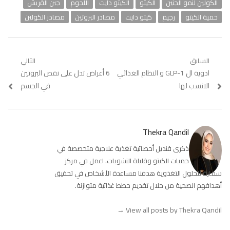
الكولين لنمو الجنين
الكيتو
الكيتو دايت
اللحوم
جبن القريش
حمية الكيتو
رجيم
كيتو دايت
مصادر البروتين
مصادر الكولين
تصفّح
السابق
التالي
Previous
ادوية ال GLP-1 و النظام الغذائي
Next
6 أعراض تدل على نقص البروتين
المقالات
post:
post:
الانسب لها
في الجسم
Thekra Qandil
ذكرى قنديل أخصائية تغذية علاجية متخصصة في
حميات الكيتو وقليلة النشويات. اعمل في مركز
سمارة للحلول التغذوية هدفنا مساعدة الأشخاص في تحقيق
أهدافهم الصحية من خلال تقديم خطط غذائية متوازنة.
→
View all posts by Thekra Qandil