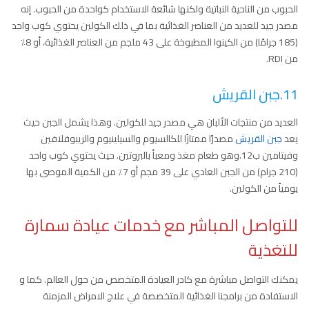
الحبوب من الناحية النباتية ولكنها شائعة الاستخدام كواحدة من الحبوب. إنه
مصدر جيد للعديد من العناصر الغذائية بما في ذلك الكولين يحتوي كوب واحد
(185 جرامًا) من الكينوا المطبوخة على 43 ملجم من العناصر الغذائية، أو 8٪
من RDI.
11.جبن القريش
العديد من منتجات الألبان هي مصدر جيد للكولين. وهذا يشمل الجبن حيث
يعد
جبن القريش
مصدرًا ممتازًا للكالسيوم والسيلينيوم والريبوفلافين
وفيتامين ب12.وهو طعام مغذ ومعبأ بالبروتين. حيث يحتوي كوب واحد
(210 جرام) من الجبن العادي على 39 مجم أو 7٪ من الكمية الموصى بها
يومياً من الكولين.
للتواصل المباشر مع خدمات عيادة سمارة
للتغذية
يمكنك التواصل مباشرة مع كادر العيادة المتخصص من حول العالم. كما و
الاستفادة من برامجنا الغذائية المتخصصة في علاج الامراض المزمنة