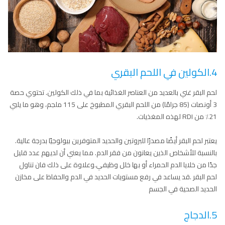
4.الكولين في اللحم البقري
لحم البقر غني بالعديد من العناصر الغذائية بما في ذلك الكولين. تحتوي حصة
3 أونصات (85 جرامًا) من اللحم البقري المطبوخ على 115 ملجم، وهو ما يلبي
21٪ من RDI لهذه المغذيات.
يعتبر لحم البقر أيضًا مصدرًا للبروتين والحديد المتوفرين بيولوجيًا بدرجة عالية.
بالنسبة للأشخاص الذين يعانون من فقر الدم. مما يعني أن لديهم عدد قليل
جدًا من خلايا الدم الحمراء أو بها خلل وظيفي.وعلاوة على ذلك فان تناول
لحم البقر .قد يساعد في رفع مستويات الحديد في الدم والحفاظ على مخازن
الحديد الصحية في الجسم
5.الدجاج