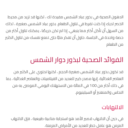
الدهون الصحية في بذور عباد الشمس مفيدة لك ، لكنها قد تزيد من محيط
الخصر لديك إذا كنت تفرط في تناول الطعام. بذور عباد الشمس صغيرة ، لذلك
من السهل أن تأكل أكثر مما ينبغي. إذا لم تكن حريصًا ، يمكنك تناول أكثر من
حصة واحدة في الجلسة. حاول أن تفكر مليًا حتى تمنع نفسك من تناول الكثير
من الطعام
الفوائد الصحية لبذور دوار الشمس
قد تكون بذور عباد الشمس صغيرة الحجم ، لكنها تحتوي على الكثير من
العناصر الغذائية. إنها مصدر كبير للعديد من الفيتامينات والعناصر الغذائية ، بما
في ذلك أكثر من 100 في المائة من الاستهلاك اليومي الموصى به من
النحاس والمنغنيز أو السيلينيوم.
الالتهابات
في حين أن الالتهاب قصير الأمد هو استجابة مناعية طبيعية ، فإن الالتهاب
المزمن هو عامل خطر للعديد من الأمراض المزمنة.