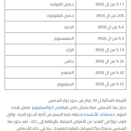
17 % من ال (RDI)
حمض الفوليك
20% من ال (RDI)
حمض البانتوثنيك
6 % من ال (RDI)
الحديد
9 % من ال (RDI)
المغنيسيوم
10 % من ال (RDI)
الزنك
26 % من ال (RDI)
نحاس
30 % من ال (RDI)
المنغنيز
32 % من ال (RDI)
السيلينيوم
القيمة الغذائية ل 30 غرام من بذور دوار الشمس
بذور عباد الشمس غنية بشكل خاص ب
فيتامين E
و
السيلينيوم
. تعمل هذه
المواد ك
مضادات للأكسدة
لحماية خلايا الجسم من أضرار الجذور الحرة ، والتي
تلعب دورًا في العديد من الأمراض المزمنة. بالإضافة إلى ذلك ، تعد بذور عباد
الشمس مصدرًا جيدًا للمركبات النباتية المفيدة ، بما في ذلك الأحماض