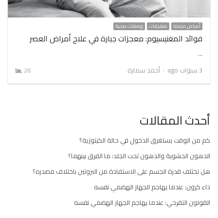
أمراض مزمنة
متفرقات
وصفات صحية
فوائد المغنيسيوم: معجزات جبارة في علاج أمراض العصر
…
Author
3 سنوات ago
أحمد سمارة
26
أحدث المقالات
كم من الوقت يستغرق الدخول في حالة الكيتوزية؟
الدهون الحشوية والدهون تحت الجلد: ما الفرق بينهما؟
هل تختلف قدرة الجسم على الاستفادة من البروتين باختلاف مصدره؟
داء كرون: عندما يهاجم الجهاز الهضمي نفسه
القولون التقرحي: عندما يهاجم الجهاز الهضمي نفسه