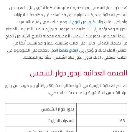
تعد بذور دوار الشمس وجبة خفيفة مقرمشة. كما تحتوي على العديد من
العناصر الغذائية والمركبات النباتية التي قد تساعد في مكافحة الالتهابات
وأمراض القلب و
السكري من النوع 2
. ومع ذلك ، فهي غنية بالسعرات
الحرارية وقد تؤدي إلى آثار جانبية غير مرغوب فيها إذا تناولت الكثير من الطعام
. بينما العديد من بذور عباد الشمس المصنعة محملة بالملح. الكثير من الملح
في نظامك الغذائي قاسٍ على قلبك وكليتيك. كما و قد يتسبب أيضًا في
احتباس الماء لديك ويؤدي إلى
ارتفاع ضغط الدم
. للحفاظ على الصوديوم في
الجانب السفلي ، لذلك تناول بذور عباد الشمس النيئة غير المملحة.
القيمة الغذائية لبذور دوار الشمس
العناصر الغذائية الرئيسية في الأونصة الواحدة (30 جرامًا أو ربع كوب) من بذور
عباد الشمس المقشورة والمحمصة الجافة هي:
بذور دوار الشمس
163
السعرات الحرارية