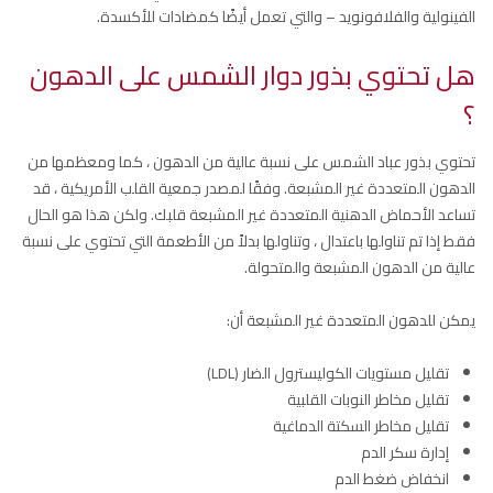
الفينولية والفلافونويد – والتي تعمل أيضًا كمضادات للأكسدة.
هل تحتوي بذور دوار الشمس على الدهون
؟
تحتوي بذور عباد الشمس على نسبة عالية من الدهون ، كما ومعظمها من
الدهون المتعددة غير المشبعة. وفقًا لمصدر جمعية القلب الأمريكية ، قد
تساعد الأحماض الدهنية المتعددة غير المشبعة قلبك. ولكن هذا هو الحال
فقط إذا تم تناولها باعتدال ، وتناولها بدلاً من الأطعمة التي تحتوي على نسبة
عالية من الدهون المشبعة والمتحولة.
يمكن للدهون المتعددة غير المشبعة أن:
تقليل مستويات الكوليسترول الضار (LDL)
تقليل مخاطر النوبات القلبية
تقليل مخاطر السكتة الدماغية
إدارة سكر الدم
انخفاض ضغط الدم