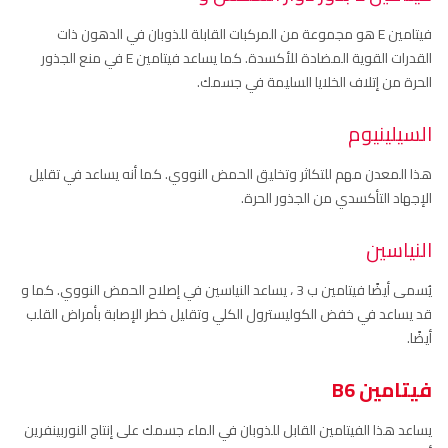
فيتامين E هو مجموعة من المركبات القابلة للذوبان في الدهون ذات
القدرات القوية المضادة للأكسدة. كما يساعد فيتامين E في منع الجذور
الحرة من إتلاف الخلايا السليمة في جسمك.
السيلينيوم
هذا المعدن مهم للتكاثر وتخليق الحمض النووي. كما أنه يساعد في تقليل
الإجهاد التأكسدي من الجذور الحرة.
النياسين
يُسمى أيضًا فيتامين ب 3 ، يساعد النياسين في إصلاح الحمض النووي. كما و
قد يساعد في خفض الكوليسترول الكلي وتقليل خطر الإصابة بأمراض القلب
أيضًا.
فيتامين B6
يساعد هذا الفيتامين القابل للذوبان في الماء جسمك على إنتاج النوربينفرين