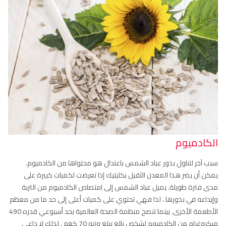
الكادميوم
سبب آخر لتناول بذور عباد الشمس باعتدال هو محتواها من الكادميوم.
يمكن أن يضر هذا المعدن الثقيل بكليتيك إذا تعرضت لكميات كبيرة على
مدى فترة طويلة. يميل عباد الشمس إلى امتصاص الكادميوم من التربة
وإيداعه في بذورها ، لذا فهي تحتوي على كميات أعلى إلى حد ما من معظم
الأطعمة الأخرى. بينما تنصح منظمة الصحة العالمية بحد أسبوعي قدره 490
ميكروغرام من الكادميوم لشخص بالغ يبلغ وزنه 70 كغم . لذلك لا داعي