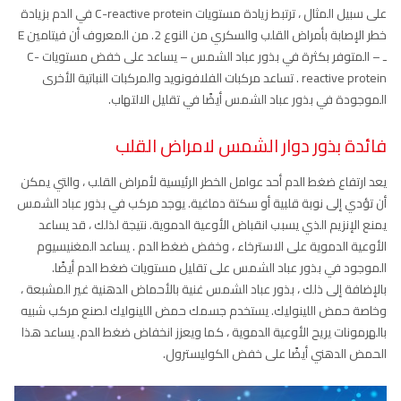
على سبيل المثال ، ترتبط زيادة مستويات C-reactive protein في الدم بزيادة
خطر الإصابة بأمراض القلب والسكري من النوع 2. من المعروف أن فيتامين E
ـ – المتوفر بكثرة في بذور عباد الشمس – يساعد على خفض مستويات C-
reactive protein . تساعد مركبات الفلافونويد والمركبات النباتية الأخرى
الموجودة في بذور عباد الشمس أيضًا في تقليل الالتهاب.
فائدة بذور دوار الشمس لامراض القلب
يعد ارتفاع ضغط الدم أحد عوامل الخطر الرئيسية لأمراض القلب ، والتي يمكن
أن تؤدي إلى نوبة قلبية أو سكتة دماغية. يوجد مركب في بذور عباد الشمس
يمنع الإنزيم الذي يسبب انقباض الأوعية الدموية. نتيجة لذلك ، قد يساعد
الأوعية الدموية على الاسترخاء ، وخفض ضغط الدم . يساعد المغنيسيوم
الموجود في بذور عباد الشمس على تقليل مستويات ضغط الدم أيضًا.
بالإضافة إلى ذلك ، بذور عباد الشمس غنية بالأحماض الدهنية غير المشبعة ،
وخاصة حمض اللينوليك. يستخدم جسمك حمض اللينوليك لصنع مركب شبيه
بالهرمونات يريح الأوعية الدموية ، كما ويعزز انخفاض ضغط الدم. يساعد هذا
الحمض الدهني أيضًا على خفض الكوليسترول.