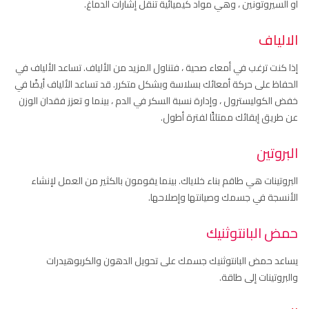
أو السيروتونين ، وهي مواد كيميائية تنقل إشارات الدماغ.
الالياف
إذا كنت ترغب في أمعاء صحية ، فتناول المزيد من الألياف. تساعد الألياف في
الحفاظ على حركة أمعائك بسلاسة وبشكل متكرر. قد تساعد الألياف أيضًا في
خفض الكوليسترول ، وإدارة نسبة السكر في الدم ، بينما و تعزز فقدان الوزن
عن طريق إبقائك ممتلئًا لفترة أطول.
البروتين
البروتينات هي طاقم بناء خلاياك. بينما يقومون بالكثير من العمل لإنشاء
الأنسجة في جسمك وصيانتها وإصلاحها.
حمض البانتوثنيك
يساعد حمض البانتوثنيك جسمك على تحويل الدهون والكربوهيدرات
والبروتينات إلى طاقة.