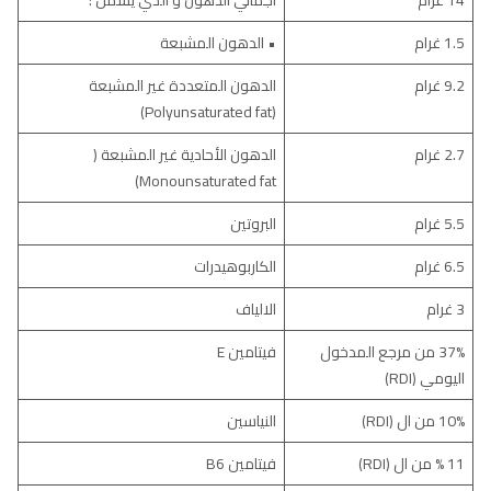
14 غرام
اجمالي الدهون و الذي يشمل :
1.5 غرام
• الدهون المشبعة
9.2 غرام
الدهون المتعددة غير المشبعة
(Polyunsaturated fat)
2.7 غرام
الدهون الأحادية غير المشبعة (
Monounsaturated fat)
5.5 غرام
البروتين
6.5 غرام
الكاربوهيدرات
3 غرام
الالياف
37% من مرجع المدخول
فيتامين E
اليومي (RDI)
10% من ال (RDI)
النياسين
11 % من ال (RDI)
فيتامين B6