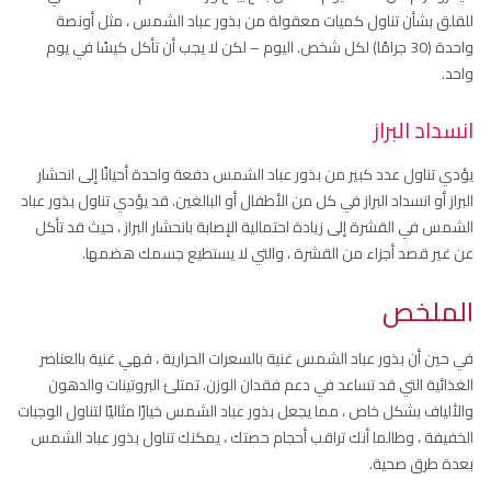
للقلق بشأن تناول كميات معقولة من بذور عباد الشمس ، مثل أونصة
واحدة (30 جرامًا) لكل شخص. اليوم – لكن لا يجب أن تأكل كيسًا في يوم
واحد.
انسداد البراز
يؤدي تناول عدد كبير من بذور عباد الشمس دفعة واحدة أحيانًا إلى انحشار
البراز أو انسداد البراز في كل من الأطفال أو البالغين. قد يؤدي تناول بذور عباد
الشمس في القشرة إلى زيادة احتمالية الإصابة بانحشار البراز ، حيث قد تأكل
عن غير قصد أجزاء من القشرة ، والتي لا يستطيع جسمك هضمها.
الملخص
في حين أن بذور عباد الشمس غنية بالسعرات الحرارية ، فهي غنية بالعناصر
الغذائية التي قد تساعد في دعم فقدان الوزن. تمتلئ البروتينات والدهون
والألياف بشكل خاص ، مما يجعل بذور عباد الشمس خيارًا مثاليًا لتناول الوجبات
الخفيفة ، وطالما أنك تراقب أحجام حصتك ، يمكنك تناول بذور عباد الشمس
بعدة طرق صحية.