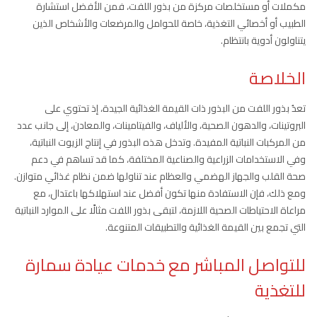
مكملات أو مستخلصات مركزة من بذور اللفت، فمن الأفضل استشارة
الطبيب أو أخصائي التغذية، خاصة للحوامل والمرضعات والأشخاص الذين
يتناولون أدوية بانتظام.
الخلاصة
تعدُ بذور اللفت من البذور ذات القيمة الغذائية الجيدة، إذ تحتوي على
البروتينات، والدهون الصحية، والألياف، والفيتامينات، والمعادن، إلى جانب عدد
من المركبات النباتية المفيدة. وتدخل هذه البذور في إنتاج الزيوت النباتية،
وفي الاستخدامات الزراعية والصناعية المختلفة، كما قد تساهم في دعم
صحة القلب والجهاز الهضمي والعظام عند تناولها ضمن نظام غذائي متوازن.
ومع ذلك، فإن الاستفادة منها تكون أفضل عند استهلاكها باعتدال، مع
مراعاة الاحتياطات الصحية اللازمة، لتبقى بذور اللفت مثالًا على الموارد النباتية
التي تجمع بين القيمة الغذائية والتطبيقات المتنوعة.
للتواصل المباشر مع خدمات عيادة سمارة
للتغذية