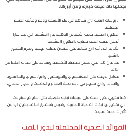
تجعلها ذات قيمة كبيرة، ومن أبرزها:
البروتينات النباتية التي تساهم في بناء الأنسجة ودعم وظائف الجسم
المختلفة.
الدهون الصحية، خاصة الأحماض الدهنية غير المشبعة التي تعد خيارًا
أفضل لصحة القلب مقارنة بالدهون المشبعة.
الألياف الغذائية التي تساعد على تحسين عملية الهضم وتعزيز الشعور
بالشبع.
فيتامين هـ، الذي يعمل كمضاد للأكسدة ويساعد على حماية الخلايا من
التلف.
معادن مهمة مثل المغنيسيوم، والفوسفور، والبوتاسيوم، والكالسيوم،
والحديد، والتي تسهم في دعم صحة العظام والعضلات والجهاز العصبي.
كما تحتوي بذور اللفت على مركبات نباتية طبيعية، مثل الجلوكوسينولات.
التي تشتهر بها نباتات الفصيلة الصليبية، وتدرس باستمرار لما قد يكون لها من
تأثيرات صحية مفيدة.
الفوائد الصحية المحتملة لبذور اللفت