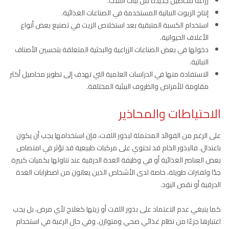
زراعة محاصيل جديدة من نبات اللفت.
إنتاج الزيوت النباتية المستخدمة في الصناعات الغذائية.
استخدام الكسبة المتبقية بعد استخلاص الزيت في تصنيع بعض أنواع
الأعلاف الحيوانية.
دخولها في بعض الصناعات الزراعية والبحثية المتعلقة بتحسين الأصناف
النباتية.
الاستفادة منها في الدراسات العلمية التي تهدف إلى تطوير محاصيل أكثر
مقاومة للأمراض والظروف البيئية المختلفة.
الاحتياطات والمحاذير
على الرغم من الفوائد المحتملة لبذور اللفت، فإن استخدامها يجب أن يكون
باعتدال. فالبذور الخام قد تحتوي على مركبات طبيعية قد تؤثر في امتصاص
بعض العناصر الغذائية أو في وظيفة الغدة الدرقية عند تناولها بكميات كبيرة
جدًا ولفترات طويلة، خاصة لدى الأشخاص الذين يعانون من اضطرابات الغدة
الدرقية أو نقص اليود.
كما ينبغي عدم الاعتماد على بذور اللفت أو زيتها كعلاج لأي مرض، بل يجب
اعتبارها جزءًا من نظام غذائي صحي ومتوازن. وفي حال الرغبة في استخدام