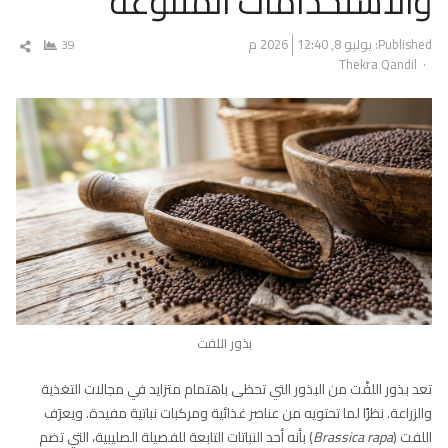
والاستخدامات المتنوعة
Published:
يوليو 8, 2026
12:40 م
39
شار
Author
Thekra Qandil
المق
بذور اللفت
تعد بذور اللفْت من البذور التي تحظى باهتمام متزايد في مجالات التغذية
والزراعة. نظرًا لما تحتويه من عناصر غذائية ومركبات نباتية مفيدة. ويعرَف
اللفت (
Brassica rapa
) بأنه أحد النباتات التابعة للفصيلة الصليبية، التي تضم