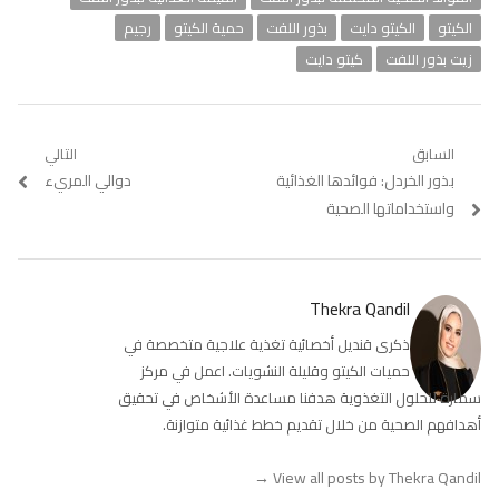
الكيتو
الكيتو دايت
بذور اللفت
حمية الكيتو
رجيم
زيت بذور اللفت
كيتو دايت
تصفّح
السابق
التالي
Previous
بذور الخردل: فوائدها الغذائية
Next
دوالي المريء
المقالات
post:
post:
واستخداماتها الصحية
Thekra Qandil
ذكرى قنديل أخصائية تغذية علاجية متخصصة في
حميات الكيتو وقليلة النشويات. اعمل في مركز
سمارة للحلول التغذوية هدفنا مساعدة الأشخاص في تحقيق
أهدافهم الصحية من خلال تقديم خطط غذائية متوازنة.
→
View all posts by Thekra Qandil