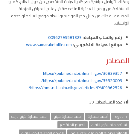
يمكنك التواصل مباشرة مع كادر العيادة المتخصص من حول العالم. كما و
الاستفادة من برامجنا الغذائية المتخصصة في علاج الامراض المزمنة
المختلفة . و ذلك من خلال حجز المواعيد بواسطة موقع العيادة او خدمة
الواتساب.
رقم واتساب العيادة:
00962795581329
موقع العيادة الالكتروني:
www.samaraketolife.com
المصادر
https://pubmed.ncbi.nlm.nih.gov/36839357
https://pubmed.ncbi.nlm.nih.gov/39520003/
https://pmc.ncbi.nlm.nih.gov/articles/PMC9962526/
عدد المشاهدات:
39
regeem
أحمد سمارة
احمد سمارة كيتو
احمد سمارة كيتو دايت
استخدامات بذور اللفت
الصيام المتقطع
الفوائد الصحية المحتملة لبذور اللفت
القيمة الغذائية لبذور اللفت