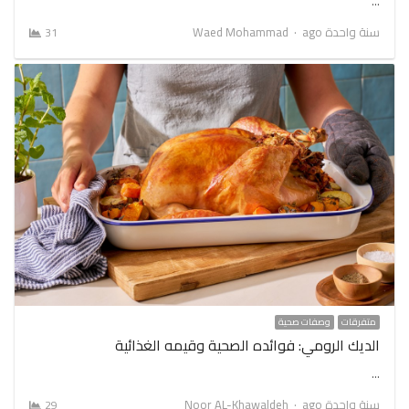
…
Author
سنة واحدة ago
Waed Mohammad
31
متفرقات
وصفات صحية
الديك الرومي: فوائده الصحية وقيمه الغذائية
…
Author
سنة واحدة ago
Noor AL-Khawaldeh
29