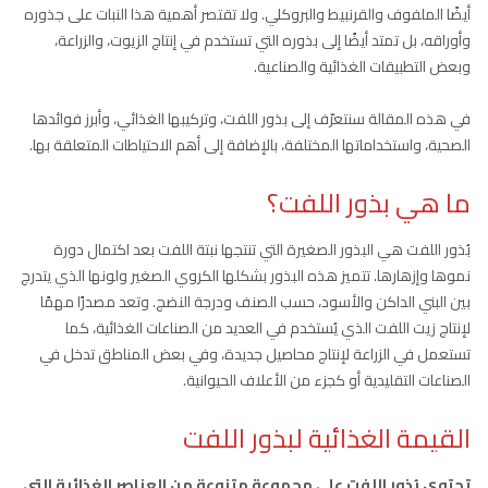
أيضًا الملفوف والقرنبيط والبروكلي. ولا تقتصر أهمية هذا النبات على جذوره
وأوراقه، بل تمتد أيضًا إلى بذوره التي تستخدم في إنتاج الزيوت، والزراعة،
وبعض التطبيقات الغذائية والصناعية.
في هذه المقالة سنتعرّف إلى بذور اللفت، وتركيبها الغذائي، وأبرز فوائدها
الصحية، واستخداماتها المختلفة، بالإضافة إلى أهم الاحتياطات المتعلقة بها.
ما هي بذور اللفت؟
بُذور اللفت هي البذور الصغيرة التي تنتجها نبتة اللفت بعد اكتمال دورة
نموها وإزهارها. تتميز هذه البذور بشكلها الكروي الصغير ولونها الذي يتدرج
بين البني الداكن والأسود، حسب الصنف ودرجة النضج. وتعد مصدرًا مهمًا
لإنتاج زيت اللفت الذي يُستخدم في العديد من الصناعات الغذائية، كما
تستعمل في الزراعة لإنتاج محاصيل جديدة، وفي بعض المناطق تدخل في
الصناعات التقليدية أو كجزء من الأعلاف الحيوانية.
القيمة الغذائية لبذور اللفت
تحتوي بُذور اللفت على مجموعة متنوعة من العناصر الغذائية التي