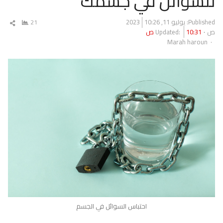
للسوائل في جسمك
Published:
يوليو 11, 2023
10:26
21
شار
ص
10:31 ص
Updated:
المق
Author
Marah haroun
احتباس السوائل في الجسم