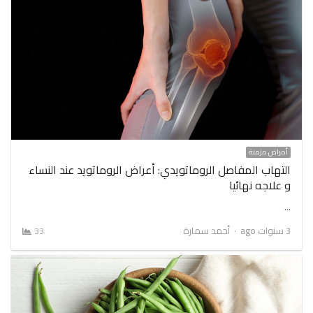
أمراض مزمنة
التهاب المفاصل الروماتويدي: أعراض الروماتويد عند النساء
و علاجه نهائيا
…
Author
3 سنوات ago
أحمد سمارة
33