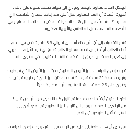
الهيكل الجديد مقاوم للهضم ويؤدي إلى فوائد صحية. علاوة على ذلك ،
أظهرت الأبحاث أن النشا المقاوم يظل أعلى بعد إعادة تسخين الأطعمة التي
تم تبريدها مسبقاً . من خلال هذه الخطوات ، يمكن زيادة النشا المقاوم في
الأطعمة الشائعة ، مثل البطاطس والأرز والمعكرونة.
تشير التقديرات إلى أن الأرز غذاء أساسي لحوالي 3.5 مليار شخص في جميع
أنحاء العالم ، أو أكثر من نصف سكان العالم. قد يؤدي تبريد الأرز بعد الطهي
إلى تعزيز الصحة عن طريق زيادة كمية النشا المقاوم الذي يحتوي عليه.
قارنت إحدى الدراسات الأرز الأبيض المطبوخ حديثاً بالأرز الأبيض الذي تم طهيه
وتبريده لمدة 24 ساعة ثم إعادة تسخينه. كان الأرز الذي تم طهيه ثم تبريده
يحتوي على 2.5 ضعف النشا المقاوم للأرز المطبوخ حديثاً
اختبر الباحثون أيضاً ما حدث عندما تم تناول كلا النوعين من الأرز من قبل 15
من البالغين الأصحاء. ووجدوا أن تناول الأرز المطبوخ ثم المبرد أدى إلى
استجابة أقل للجلوكوز في الدم.
في حين أن هناك حاجة إلى مزيد من البحث في البشر ، وجدت إحدى الدراسات