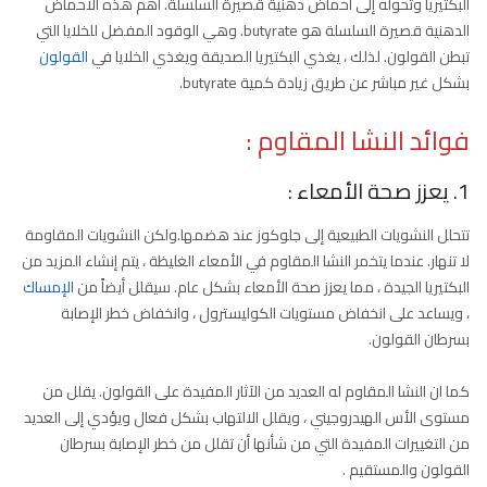
البكتيريا وتحوله إلى أحماض دهنية قصيرة السلسلة. أهم هذه الأحماض
الدهنية قصيرة السلسلة هو butyrate. وهي الوقود المفضل للخلايا التي
تبطن القولون. لذلك ، يغذي البكتيريا الصديقة ويغذي الخلايا في
القولون
بشكل غير مباشر عن طريق زيادة كمية butyrate.
فوائد النشا المقاوم
:
1. يعزز صحة الأمعاء :
تتحلل النشويات الطبيعية إلى جلوكوز عند هضمها.ولكن النشويات المقاومة
لا تنهار. عندما يتخمر النشا المقاوم في الأمعاء الغليظة ، يتم إنشاء المزيد من
البكتيريا الجيدة ، مما يعزز صحة الأمعاء بشكل عام. سيقلل أيضاً من
الإمساك
، ويساعد على انخفاض مستويات الكوليسترول ، وانخفاض خطر الإصابة
بسرطان القولون.
كما ان النشا المقاوم له العديد من الآثار المفيدة على القولون. يقلل من
مستوى الأس الهيدروجيني ، ويقلل الالتهاب بشكل فعال ويؤدي إلى العديد
من التغييرات المفيدة التي من شأنها أن تقلل من خطر الإصابة بسرطان
القولون والمستقيم .