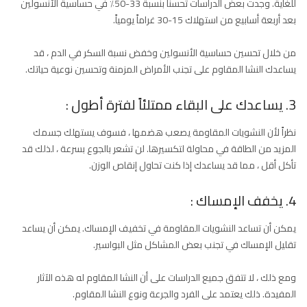
للغاية. وجدت بعض الدراسات تحسناً بنسبة 33-50٪ في حساسية الأنسولين
بعد أربعة أسابيع من استهلاك 15-30 غراماً يومياً.
من خلال تحسين حساسية الأنسولين وخفض نسبة السكر في الدم ، قد
يساعدك النشا المقاوم على تجنب الأمراض المزمنة وتحسين نوعية حياتك.
3. يساعدك على البقاء ممتلئاً لفترة أطول :
نظراً لأن النشويات المقاومة يصعب هضمها ، فسوف يستهلك جسمك
المزيد من الطاقة في محاولة لتكسيرها. لن تشعر بالجوع بسرعة ، لذلك قد
تأكل أقل ، مما قد يساعدك إذا كنت تحاول إنقاص الوزن.
4. يخفف الإمساك :
يمكن أن تساعد النشويات المقاومة في تخفيف الإمساك. يمكن أن يساعد
تقليل الإمساك في تجنب بعض المشاكل مثل البواسير.
ومع ذلك ، لا تتفق جميع الدراسات على أن النشا المقاوم له هذه الآثار
المفيدة. ذلك يعتمد على الفرد والجرعة ونوع النشا المقاوم.