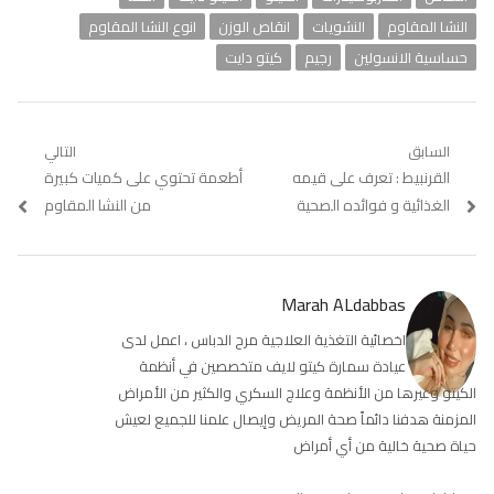
النشا المقاوم
النشويات
انقاص الوزن
انوع النشا المقاوم
حساسية الانسولين
رجيم
كيتو دايت
تصفّح
السابق
التالي
Previous
القرنبيط : تعرف على قيمه
Next
أطعمة تحتوي على كميات كبيرة
المقالات
post:
post:
الغذائية و فوائده الصحية
من النشا المقاوم
Marah ALdabbas
اخصائية التغذية العلاجية مرح الدباس ، اعمل لدى
عيادة سمارة كيتو لايف متخصصين في أنظمة
الكيتو وغيرها من الأنظمة وعلاج السكري والكثير من الأمراض
المزمنة هدفنا دائماً صحة المريض وإيصال علمنا للجميع لعيش
حياة صحية خالية من أي أمراض