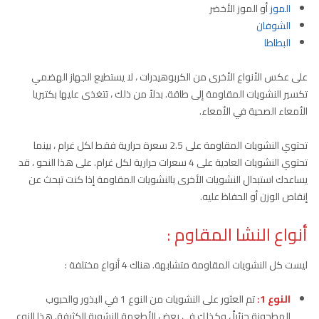
الموز
أو الموز الأخضر
الشوفان
البطاطا
على عكس الأنواع الأخرى من الكربوهيدرات ، لا يستطيع الجهاز الهضمي
تكسير النشويات المقاومة إلى طاقة. بدلاً من ذلك ، تتغذى عليها بكتيريا
الأمعاء الصحية في الأمعاء.
تحتوي النشويات المقاومة على 2.5 سعرة حرارية فقط لكل غرام ، بينما
تحتوي النشويات العادية على 4 سعرات حرارية لكل غرام. على هذا النحو ، قد
يساعدك استبدال النشويات الأخرى بالنشويات المقاومة إذا كنت تبحث عن
إنقاص الوزن أو الحفاظ عليه.
أنواع النشا المقاوم
:
ليست كل النشويات المقاومة متشابهة. هناك 4 أنواع مختلفة :
النوع 1:
تم العثور على النشويات من النوع 1 في البذور والحبوب
المطحونة جزئياً ، وكذلك في بعض الأطعمة النشوية الكثيفة. هذا النوع