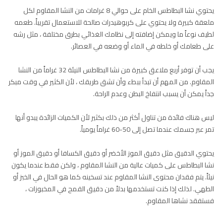
يحتوي نشا البطاطس الخام على حوالي 8 غرامات من النشا المقاوم لكل
ملعقة كبيرة ولا يحتوي على كربوهيدرات صالحة للاستعمال تقريباً. طعمه
لطيف نوعاً ما ويمكن إضافته إلى نظامك الغذائي بطرق مختلفة ، مثل رشه
على طعامك أو خلطه في الماء أو وضعه في العصائر.
يجب أن توفر أربع ملاعق كبيرة من نشا البطاطس النيئة 32 غراماً من النشا
المقاوم. من المهم أن تبدأ ببطء وأن تشق طريقك ، لأن الكثير في وقت مبكر
جداً يمكن أن يسبب انتفاخ البطن وعدم الراحة.
ليس هناك فائدة من تناول أكثر من ذلك بكثير لأن الكميات الزائدة يبدو أنها
تمر عبر جسمك عندما تصل إلى 50-60 غراماً يومياً.
يحتوي الدقيق مثل دقيق الموز الأخضر أو دقيق الكسافا أو دقيق الموز أو
نشا البطاطس على كميات عالية من النشا المقاوم ، ولكن فقط عندما يكون
نيئاً. يتم فقدان محتوى النشا المقاوم عند تسخينه كما هو الحال في الخبز أو
الطهي. لذلك إذا كنت تستخدمها بدلاً من دقيق القمح في المخبوزات ،
فستفقد نشاها المقاوم.