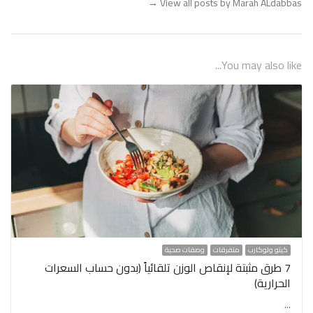
→
View all posts by Marah ALdabbas
You may also like...
كيتو ولوكارب
متفرقات
وصفات صحية
7 طرق مثبتة لإنقاص الوزن تلقائياً (بدون حساب السعرات
الحرارية)
…