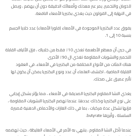
للذوبان والتخمير. يمر عبر معدتك وأمعائك الدقيقة دون أن يهضم ، ويصل
في النهاية إلى القولون حيث يغذي بكتيريا الأمعاء النافعة.
يفوق عدد البكتيريا الموجودة في الأمعاء (فلورا الأمعاء) عدد خلايا الجسم
بنسبة 10 إلى 1.
في حين أن معظم الأطعمة تغذي 10٪ فقط من خلاياك ، فإن الألياف القابلة
للتخمير والنشويات المقاومة تغذي ال 90٪ الأخرى
هناك المئات من الأنواع المختلفة من البكتيريا في الأمعاء. في العقود
القليلة الماضية ، اكتشف العلماء أن عدد ونوع البكتيريا يمكن أن يكون لها
تأثير عميق على صحتك.
يغذي النشا المقاوم البكتيريا الصديقة في الأمعاء ، مما يؤثر بشكل إيجابي
على نوع البكتيريا وكذلك عددها. عندما تهضم البكتيريا النشويات المقاومة ،
فإنها تشكل عدة مركبات ، بما في ذلك الغازات والأحماض الدهنية قصيرة
السلسلة ، وأبرزها butyrate.
عندما تأكل النشا المقاوم ، ينتهي به الأمر في الأمعاء الغليظة ، حيث تهضمه