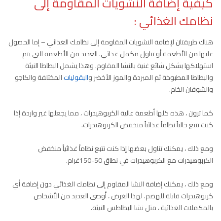
كيفية إضافة النشويات المقاومة إلى
نظامك الغذائي :
هناك طريقتان لإضافة النشويات المقاومة إلى نظامك الغذائي – إما الحصول
عليها من الأطعمة أو تناول مكمل غذائي. العديد من الأطعمة التي يتم
استهلاكها بشكل شائع غنية بالنشا المقاوم. وهذا يشمل البطاطا النيئة
والبطاطا المطبوخة ثم المبردة والموز الأخضر و
البقوليات
المختلفة والكاجو
والشوفان الخام.
كما ترون ، هذه كلها أطعمة عالية الكربوهيدرات ، مما يجعلها غير واردة إذا
كنت تتبع حالياً نظاماً غذائياً منخفض الكربوهيدرات.
ومع ذلك ، يمكنك تناول بعضها إذا كنت تتبع نظاماً غذائياً منخفض
الكربوهيدرات مع الكربوهيدرات في نطاق 50-150غرام.
ومع ذلك ، يمكنك إضافة النشا المقاوم إلى نظامك الغذائي دون إضافة أي
كربوهيدرات قابلة للهضم. لهذا الغرض ، أوصى العديد من الأشخاص
بالمكملات الغذائية ، مثل نشا البطاطس النيئة.