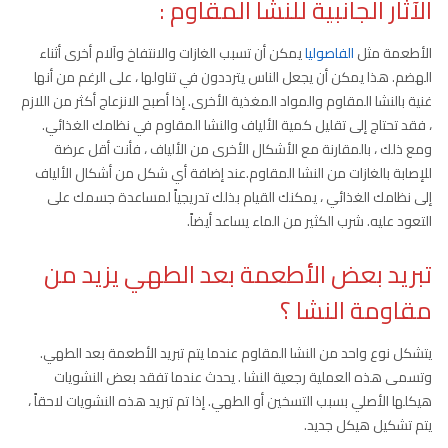
الآثار الجانبية للنشا المقاوم :
الأطعمة مثل
الفاصوليا
يمكن أن تسبب الغازات والانتفاخ وآلام أخرى أثناء
الهضم. هذا يمكن أن يجعل الناس يترددون في تناولها ، على الرغم من أنها
غنية بالنشا المقاوم والمواد المغذية الأخرى. إذا أصبح الانزعاج أكثر من اللازم
، فقد تحتاج إلى تقليل كمية الألياف والنشا المقاوم في نظامك الغذائي.
ومع ذلك ، بالمقارنة مع الأشكال الأخرى من الألياف ، فأنت أقل عرضة
للإصابة بالغازات من النشا المقاوم.عند إضافة أي شكل من أشكال الألياف
إلى نظامك الغذائي ، يمكنك القيام بذلك تدريجياً لمساعدة جسمك على
التعود عليه. شرب الكثير من الماء يساعد أيضاً.
تبريد بعض الأطعمة بعد الطهي يزيد من
مقاومة النشا ؟
يتشكل نوع واحد من النشا المقاوم عندما يتم تبريد الأطعمة بعد الطهي.
وتسمى هذه العملية رجعية النشا . يحدث عندما تفقد بعض النشويات
هيكلها الأصلي بسبب التسخين أو الطهي. إذا تم تبريد هذه النشويات لاحقاً ،
يتم تشكيل هيكل جديد.