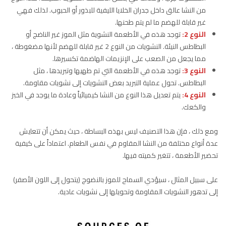
من النشا عالق داخل جدران الخلايا الليفية للبذور أو الحبوب. لذلك فهي
غير قابلة للهضم ما لم يتم طحنها.
النوع 2:
توجد هذه في الأطعمة النشوية مثل الموز غير الناضج أو
البطاطس النيئة. النشويات من النوع 2 غير قابلة للهضم لأنها مضغوطة ،
مما يجعل من الصعب على الإنزيمات الهاضمة تكسيرها.
النوع 3:
توجد هذه في الأطعمة التي تم طهيها وتبريدها ، مثل
البطاطس. تحول عملية التبريد بعض النشويات إلى نشويات مقاومة.
النوع 4:
يتم تعديل هذا النوع من النشا كيميائياً وعادة ما يوجد في الخبز
والكعك.
ومع ذلك ، فإن هذا التصنيف ليس بهذه البساطة ، حيث يمكن أن تتعايش
عدة أنواع مختلفة من النشا المقاوم في نفس الطعام. اعتماداً على كيفية
تحضير الأطعمة ، تتغير كميته فيها.
على سبيل المثال ، سيؤدي السماح للموز بالنضوج (يتحول إلى اللون الأصفر)
إلى تدهور النشويات المقاومة وتحويلها إلى نشويات عادية.