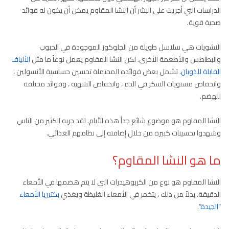
الدراسات التي أجريت على البشر أن النشا المقاوم يمكن أن يكون له فوائد
صحية قوية.
النشويات هي سلاسل طويلة من الجلوكوز الموجودة في الحبوب
والبطاطس والأطعمة الأخرى. لكن النشا المقاوم يعمل نوعاً ما مثل
الألياف
القابلة للذوبان
. تشمل بعض فوائده المحتملة تحسين حساسية الأنسولين ،
وانخفاض مستويات السكر في الدم ، وانخفاض الشهية ، وفوائد مختلفة
للهضم.
النشا المقاوم هو موضوع شائع جداً هذه الأيام. لقد جربه الكثير من الناس
وشهدوا تحسينات كبيرة من خلال إضافته إلى نظامهم الغذائي.
ما هو النشا المقاوم؟
النشا المقاوم هو نوع من الكربوهيدرات التي لا يتم هضمها في الأمعاء
الدقيقة. بدلاً من ذلك ، يتخمر في الأمعاء الغليظة ويغذي
بكتيريا الأمعاء
“الجيدة
“.