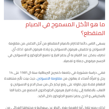
ما هو الأكل المسموح في الصيام
المتقطع؟
يسعى الناس دائما للالتزام بالصيام المتقطع من أجل التخلص من مقاومة
الانسولين و تخفيض هرمون الانسولين و زيادة هرمون النمو. لذلك أي
تصرف يمكن عند القيام به أن يحفز افراز و تصنيع الجلوكوز و الانسولين في
الجسم مرفوض جملة و تفصيلا.
ففي دراسة منشورة في جامعة كمبريج البريطانية سنة ال1981 على 14
رجل و امرأة أصحاء لا يعانون من
مقاومة الانسولين
. حيث بينت تأثير مشاهدة
الطعام فقط دون تناوله على رفع تركيز كل من سكر الدم و الانسولين و
اللعاب. بالاضافة إلى زيادة افراز هرمون الجلوكاجون المصنع من خلايا الفا
بالبنكرياس و الذي يحفز تصنيع الجلوكوز داخل الكبد.
لذلك يمنع تناول أية اطعمة بغض النظر عن سعراتها و محتواها الغذائي من