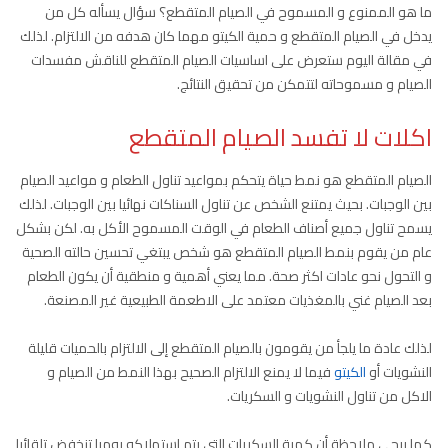
ما هو الممنوع و المسموح في الصيام المتقطع؟ سؤال يسأله كل من
يدخل في الصيام المتقطع و حمية الكيتو مهما كان هدفه من الالتزام. لذلك
في مقالة اليوم ستعرض على اساسيات الصيام المتقطع للناقش مفسدات
الصيام و مسموحاته لتتمكن من تحقيق النتائج.
اكلات لا تفسد الصيام المتقطع
الصيام المتقطع هو نمط حياة يتحكم بمواعيد تناول الطعام و مواعيد الصيام
بين الوجبات. بحيث يمتنع الشخص عن تناول السناكات نهائيا بين الوجبات. لذلك
يسمح تناول جميع أصناف الطعام في الوقت المسموح الأكل به. لكن بشكل
عام من يقوم بنمط الصيام المتقطع هو شخص يبتغي تحسين حالته الصحية
و التحول نحو عادات اكثر صحة. مما يعني أهمية و منطقية أن يكون الطعام
بعد الصيام غني بالمغذيات معتمد على الاطعمة الطبيعية غير المصنعة.
لذلك عادة ما يلجأ من يقومون بالصيام المتقطع إلى الالتزام بالحميات قليلة
النشويات أو
الكيتو
فيما لا يمنع الالتزام الصحيح بهذا النمط من الصيام و
الاكل من تناول النشويات و السكريات.
كما يرجى ملاحظة أن كمية السكريات التي يتم استهلاكه يوميا تنخفض تلقائيا