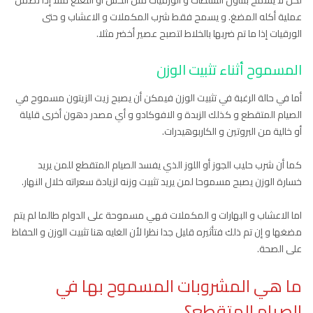
لكن لا يسمح بتناول السلطات و الورقيات مثل الخس أو النعنع مثلا إذا تضمن
عملية أكله المضغ. و يسمح فقط شرب المكملات و الاعشاب و حتى
الورقيات إذا ما تم ضربها بالخلاط لتصبح عصير أخضر مثلا.
المسموح أثناء تثبيت الوزن
أما في حالة الرغبة في تثبيت الوزن فيمكن أن يصبح زيت الزيتون مسموح في
الصيام المتقطع و كذلك الزبدة و الافوكادو و أي مصدر دهون أخرى قليلة
أو خالية من البروتين و الكاربوهيدرات.
كما أن شرب حليب الجوز أو اللوز الذي يفسد الصيام المتقطع للمن يريد
خسارة الوزن يصبح مسموحا لمن يريد تثبيت وزنه لزيادة سعراته خلال النهار.
اما الاعشاب و البهارات و المكملات فهي مسموحة على الدوام طالما لم يتم
مضغها و إن تم ذلك فتأثيره قليل جدا نظرا لأن الغايه هنا تثبيت الوزن و الحفاظ
على الصحة.
ما هي المشروبات المسموح بها في
الصيام المتقطع؟