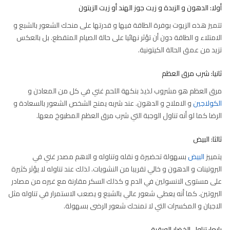
أولا: الدهون و الزبدة و زيت جوز الهند أو زيت الزيتون
تتميز هذه الزيوت بوفرة الطاقة فيها و قدرتها على منحك الشعور بالشبع و
الامتلاء و الطاقة دون أن تؤثر نهائيا على حالة الصيام المتقطع. بل بالعكس
تزيد من عمق الحالة الكيتونية.
ثانيا: شرب مرق العظم
مرق العظم هو مشروب لذيذ بنكهة اللحم غني في كل من المعادن و
الكولاجين
و الاملاح و الدهون. عند شربه يمنح الشخص الشعور بالسعادة و
الرضا كما لو أنه تناول الوجبة التي شرب مرق العظم المطبوخ معها.
ثالثا: البيض
يتمييز
البيض
بسهولة تحضيرة و نقله وتناوله و الاهم مصدر غني في
البروتينات و الدهون و خالي تقريبا من النشويات. لذلك عند تناوله لا يؤثر كثيرة
على مستوى الانسولين في الدم و كذلك السكر مقارنة مع غيره من مصادر
البروتين. كما أنه يعطي شعور عالي بالشبع و يصعب الاستمرار في تناوله مثل
الاجبان و المكسرات التي لا تمنحك شعور الرضى بسهولة.
رابعا: تناول الخضار الورقية