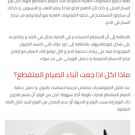
طبعا جميع المشروبات الغازية ممنوعة أثناء الصيام المتقطع مهما كان نوع
السكر البديل. و ذلك لأن الطعم الحلو ابتداءً يحفز اللعاب و الانسوين. و كذلك
أن سكرلوز المستخدم في تحلية المشروبات الغازية هو أيضا يرفع من تركيز
السكر في الدم.
بالاضافة إلى أن الاسبرتام المستخدم في التحلية يتحلل في الكبد و يتراكم به
على شكل فورمالديهايد. بالاضافة إلى دور غازات ثاني اكسيد الكربون
الموجودة فيه على زيادة حمضية الدم و التي ترتفع اثناء الصيام مع ارتفاع
تركيز الاجسام الكيتونية و حمض اليوركي على حد سواء.
ماذا اكل اذا جعت اثناء الصيام المتقطع؟
عند تقليل الكربوهيدرات ينخفض تدريجيا احساسك بالجوع. و تصبح عملية
الصيام المتقطع لفترات طويلة أكثر سهولة. لكن من الوارد أن تشعر بالجوع
ذات اليوم إما بسبب التوتر و الاجهاد أو عدم التمكن من النوم الجيد خلال الليلة
الماضية.