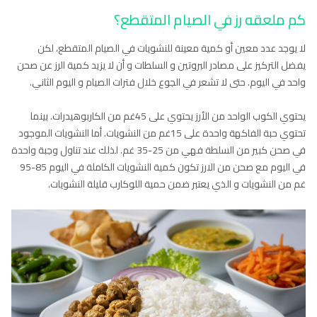
كم ملعقه رز في الصيام المتقطع؟
لا يوجد عدد معين أو كمية معينة للنشويات في الصيام المتقطع، لكن
يفضل التركيز على مصادر البروتين و السلطات و أن لا يزيد كمية الرز عن صحن
واحد في اليوم. حتى لا تشعر في الجوع خلال فترات الصيام و اليوم الثاني.
يحتوي الكوب الواحد من الأرز يحتوي على 45غم من الكاربوهيدرات. بينما
تحتوي حبة الفاكهة واحدة على 15غم من النشويات. أما النشويات الموجود
في صحن كبير من السلطة فهي من 25-35 غم. لذلك عند تناول وجبة واحدة
في اليوم مع صحن من الارز تكون كمية النشويات الكاملة في اليوم 85-95
غم من النشويات و الذي يعتبر ضمن حمية اللوكارب قليلة النشويات.