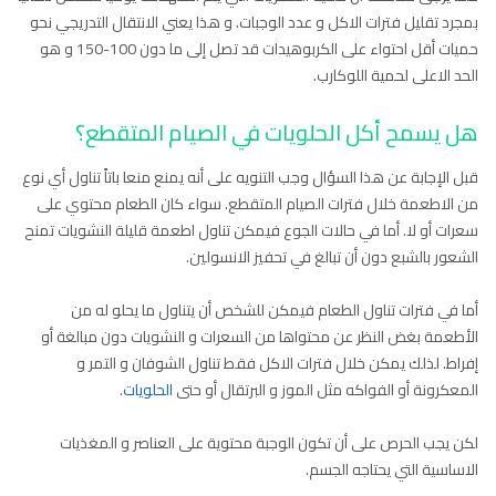
بمجرد تقليل فترات الاكل و عدد الوجبات. و هذا يعني الانتقال التدريجي نحو
حميات أقل احتواء على الكربوهيدات قد تصل إلى ما دون 100-150 و هو
الحد الاعلى لحمية اللوكارب.
هل يسمح أكل الحلويات في الصيام المتقطع؟
قبل الإجابة عن هذا السؤال وجب التنويه على أنه يمنع منعا باتاً تناول أي نوع
من الاطعمة خلال فترات الصيام المتقطع. سواء كان الطعام محتوي على
سعرات أو لا. أما في حالات الجوع فيمكن تناول اطعمة قليلة النشويات تمنح
الشعور بالشبع دون أن تبالغ في تحفيز الانسولين.
أما في فترات تناول الطعام فيمكن للشخص أن يتناول ما يحلو له من
الأطعمة بغض النظر عن محتواها من السعرات و النشويات دون مبالغة أو
إفراط. لذلك يمكن خلال فترات الاكل فقط تناول الشوفان و التمر و
المعكرونة أو الفواكه مثل الموز و البرتقال أو حتى
الحلويات
.
لكن يجب الحرص على أن تكون الوجبة محتوية على العناصر و المغذيات
الاساسية التي يحتاجه الجسم.