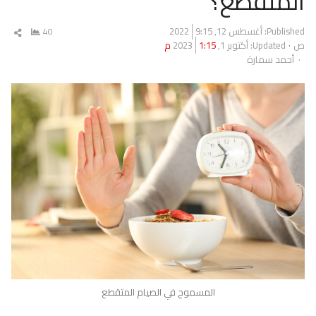
المتقطع؟
Published:
أغسطس 12, 2022
9:15
40
شار
ص
Updated: أكتوبر 1, 2023
1:15 م
المق
Author
أحمد سمارة
المسموح في الصيام المتقطع