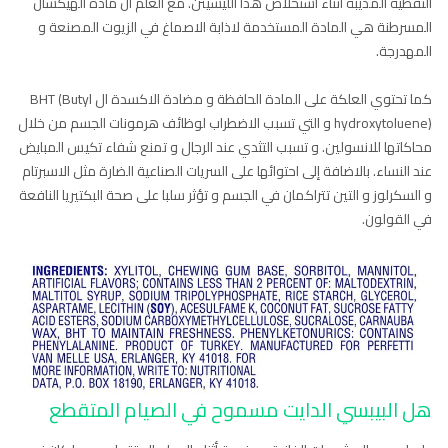
النفطية المذيبة اثناء استخلاص هذا الليسيثن. مع العلم أن مادة الهيكسان
المسرطنة هي المادة المستخدمة لاذابة الاصماغ في الزيوت المصنعة و
المهدرجة.
كما تحتوي العلكة على المادة الحافظة و مضادة الاكسدة ال BHT (Butyl
hydroxytoluene) و التي تسبب الاضطراب لوظائف هرمونات الجسم من خلال
محاكاتها للانسولين. و تسبب التثدي عند الرجال و تمنع شفاء تكيس المبايض
عند النساء. بالاضافة إلى احتوائها على السريات الصناعية الضارة مثل الاسبرتام
و السكرلوز و التين تتراكمان في الجسم و تؤثر سلبا على صحة البكتيريا النافعة
في القولون.
هل البيبسي الدايت مسموح في الصيام المتقطع