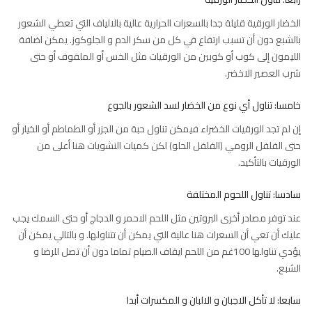
الخضار الورقية قليلة جدا بالسعرات الحرارية عالية بالالياف التي تعطي الشعور
بالشبع دون أن تسبب ارتفاع في كل من سكر الدم و الجلوكوز. يمكن اضافة
الليمون إلى كوب أو كوبين من الورقيات مثل الخس أو الملفوف أو حتى
شرب العصير الاخضر.
خامسا: تناول أي نوع من الخضار لسد الشعور بالجوع
إن لم تجد الورقيات الخضراء فيمكن تناول حبة من الجزر أو الطماطم أو الخيار أو
حتى الفلفل الرومي (الفلفل الحلو) لكن كميات النشويات هنا أعلى من
الورقيات بالتأكيد.
سادسا: تناول اللحوم المختلفة
عند توفر مصادر أخرى البروتين مثل اللحم الاحمر و الدجاج أو حتى السمك يجب
عليك أن تعي أن السعرات هنا عالية التي يمكن أن تتناولها. و بالتالي يمكن أن
يؤدي تناولها 100غم من اللحم ايقاف الصيام تماما دون أن تصل للرضا و
الشبع.
سابعا: لا تأكل الاجبان و الالبان و المكسرات أبدا