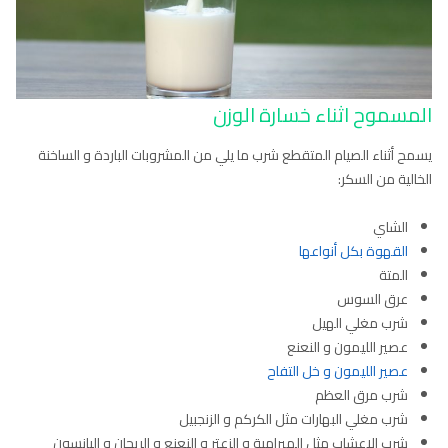
المسموح اثناء خسارة الوزن
يسمح أثناء الصيام المتقطع شرب ما يلي من المشروبات الباردة و الساخنة
الخالية من السكر:
الشاي
القهوة بكل أنواعها
المتة
عرق السوس
شرب مغلي الهيل
عصير الليمون و النعنع
عصير الليمون و خل التفاح
شرب مرق العظم
شرب مغلي البهارات مثل الكركم و الزنجبيل
شرب الاعشاب مثل الميرامية و الزعتر و النعنع و الريحان و اليانسون