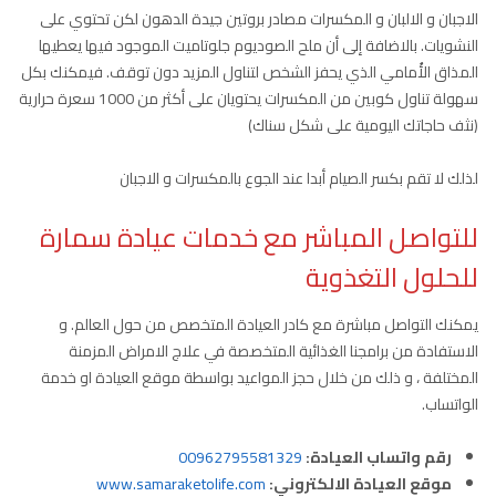
الاجبان و الالبان و المكسرات مصادر بروتين جيدة الدهون لكن تحتوي على
النشويات. بالاضافة إلى أن ملح الصوديوم جلوتاميت الموجود فيها يعطيها
المذاق الأُمامي الذي يحفز الشخص لتناول المزيد دون توقف. فيمكنك بكل
سهولة تناول كوبين من المكسرات يحتويان على أكثر من 1000 سعرة حرارية
(نثف حاجاتك اليومية على شكل سناك)
لذلك لا تقم بكسر الصيام أبدا عند الجوع بالمكسرات و الاجبان
للتواصل المباشر مع خدمات عيادة سمارة
للحلول التغذوية
يمكنك التواصل مباشرة مع كادر العيادة المتخصص من حول العالم. و
الاستفادة من برامجنا الغذائية المتخصصة في علاج الامراض المزمنة
المختلفة ، و ذلك من خلال حجز المواعيد بواسطة موقع العيادة او خدمة
الواتساب.
رقم واتساب العيادة:
00962795581329
موقع العيادة الالكتروني:
www.samaraketolife.com