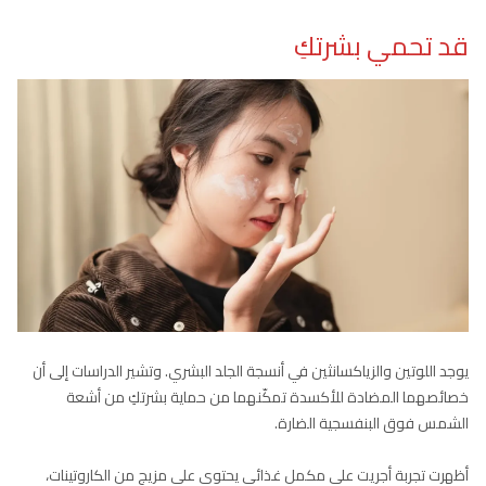
قد تحمي بشرتكِ
يوجد اللوتين والزياكسانثين في أنسجة الجلد البشري. وتشير الدراسات إلى أن
خصائصهما المضادة للأكسدة تمكّنهما من حماية بشرتكِ من أشعة
الشمس فوق البنفسجية الضارة.
أظهرت تجربة أجريت على مكمل غذائي يحتوي على مزيج من الكاروتينات،