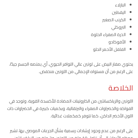
البازلاء
اليقطين
الكرنب الصغير
البروكلي
الذرة الصفراء الحلوة
الأفوكادو
الفلفل الأحمر الحلو
يحتوي صفار البيض على لوتين عالي التوافر الحيوي، أي يمتصه الجسم جيدًا،
على الرغم من أن مستواه الإجمالي من اللوتين منخفض.
الخلاصة
اللوتين والزياكسانثين من الكاروتينات المضادة للأكسدة القوية، وتوجد في
الفواكه والخضراوات الصفراء والبرتقالية، وبكميات كبيرة في الخضراوات ذات
اللون الأخضر الداكن، كما تتوفر كمكملات غذائية.
على الرغم من عدم وجود إرشادات رسمية بشأن الجرعات الموصى بها، تشير
معظم الأبحاث إلى أن تناول 10 ملغ من اللوتين و2 ملغ من الزياكسانثين