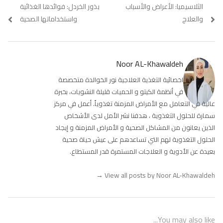
Previous
الثلاسيميا: الأعراض والأسباب
Next
بذور الخردل: فوائدها الغذائية
المقالات
post:
post:
والعلاج
واستخداماتها الصحية
Noor AL-Khawaldeh
اخصائية التغذية العلاجية نور الخوالدة متخصصة
في أنظمة الكيتو و الحميات قليلة النشويات، بخبرة
عالية في التعامل مع الأمراض المزمنة تغذوياً. أعمل في مركز
سمارة للحلول التغذوية ، هدفنا نشر الأمل لدى الأشخاص
الذين يعانون من المشاكل الصحية و الأمراض المزمنة و إيجاد
الحلول التغذوية لهم التي تساعدهم على عيش حياة صحية
بعيدة عن الأدوية و العلاجات المستمرة قدر المستطاع.
→
View all posts by Noor AL-Khawaldeh
You may also like...