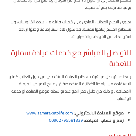
يوميًا قد يرتبط بفوائد صحية.
يحتوي النظام الغذائي العادي على كميات قليلة من هذه الكاروتينات، ولا
يستطيع الجسم إنتاجها بنفسه. قد يكون هذا سببًا إضافيًا وجيهًا لزيادة
استهلاكك من الفواكه والخضراوات.
للتواصل المباشر مع خدمات عيادة سمارة
للتغذية
يمكنك التواصل مباشرة مع كادر العيادة المتخصص من حول العالم. كما و
الاستفادة من برامجنا الغذائية المتخصصة في علاج الامراض المزمنة
المختلفة . و ذلك من خلال حجز المواعيد بواسطة موقع العيادة او خدمة
الواتساب.
موقع العيادة الالكتروني:
www.samaraketolife.com
رقم واتساب العيادة:
00962795581329