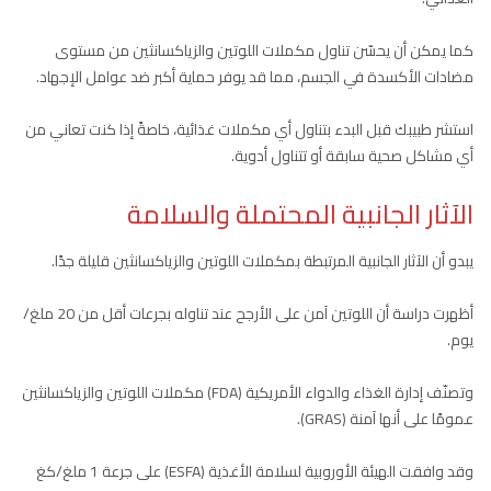
كما يمكن أن يحسّن تناول مكملات اللوتين والزياكسانثين من مستوى
مضادات الأكسدة في الجسم، مما قد يوفر حماية أكبر ضد عوامل الإجهاد.
استشر طبيبك قبل البدء بتناول أي مكملات غذائية، خاصةً إذا كنت تعاني من
أي مشاكل صحية سابقة أو تتناول أدوية.
الآثار الجانبية المحتملة والسلامة
يبدو أن الآثار الجانبية المرتبطة بمكملات اللوتين والزياكسانثين قليلة جدًا.
أظهرت دراسة أن اللوتين آمن على الأرجح عند تناوله بجرعات أقل من 20 ملغ/
يوم.
وتصنّف إدارة الغذاء والدواء الأمريكية (FDA) مكملات اللوتين والزياكسانثين
عمومًا على أنها آمنة (GRAS).
وقد وافقت الهيئة الأوروبية لسلامة الأغذية (ESFA) على جرعة 1 ملغ/كغ