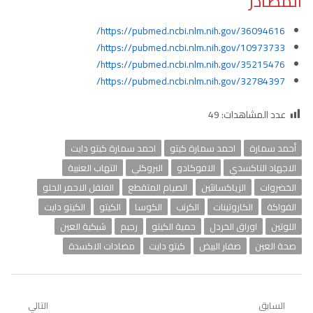
المصادر
https://pubmed.ncbi.nlm.nih.gov/36094616/
https://pubmed.ncbi.nlm.nih.gov/10973733/
https://pubmed.ncbi.nlm.nih.gov/35215476/
https://pubmed.ncbi.nlm.nih.gov/32784397/
عدد المشاهدات:
49
أحمد سمارة
احمد سمارة كيتو
احمد سمارة كيتو دايت
الاجهاد التاكسدي
الافوكادو
البروكلي
التهاب العنبية
الخضروات
الزياكسانثين
الصيام المتقطع
الفلفل الاحمر الحلو
الفواكة
الكاروتينات
الكرنب
الكوسا
الكيتو
الكيتو دايت
اللوتين
اوراق الخردل
حمية الكيتو
رجيم
شبكية العين
صحة العين
صفار البيض
كيتو دايت
مضادات الاكسدة
تصفّح
السابق
التالي