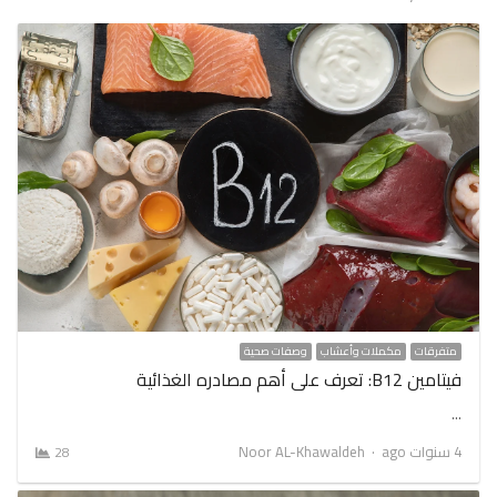
متفرقات
مكملات وأعشاب
وصفات صحية
فيتامين B12: تعرف على أهم مصادره الغذائية
…
Author
4 سنوات ago
Noor AL-Khawaldeh
28