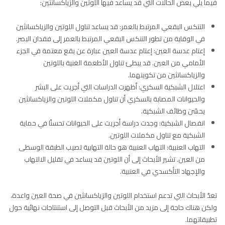
فيما يلي بعض الحالات التي قد يساعد فيها اللوتين والزياكسانثين:
التنكس البقعي المرتبط بالعمر: قد يساعد تناول اللوتين والزياكسانثين
في الوقاية من تطور التنكس البقعي المرتبط بالعمر إلى فقدان البصر.
إعتام عدسة العين: إعتام عدسة العين عبارة عن بقع معتمة في الجزء
الأمامي من العين. قد يبطئ تناول الأطعمة الغنية باللوتين
والزياكسانثين من تكوينهما.
اعتلال الشبكية السكري: أظهرت الدراسات التي أجريت على البشر
والحيوانات المصابة بالسكري أن تناول مكملات اللوتين والزياكسانثين
يحسّن وظائف الشبكية.
انفصال الشبكية: وجدت دراسة أجريت على الحيوانات تحسنًا في حماية
الشبكية مع تناول مكملات اللوتين.
التهاب العنبية: التهاب العنبية هو حالة التهابية تصيب الطبقة الوسطى
من العين. تشير الأبحاث إلى أن اللوتين قد يساعد في تقليل الالتهاب
والإجهاد التأكسدي في العنبية.
تعدّ الأبحاث التي تدعم استخدام اللوتين والزياكسانثين في صحة العين واعدة،
ولكن هناك حاجة إلى مزيد من الأبحاث قبل التوصل إلى استنتاجات نهائية حول
تطبيقاتهما.