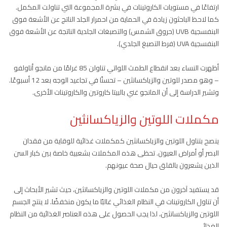
ارتفاعًا في مستويات الكاروتينات في بشرة المجموعة التي تناولت المكمل.
كما لاحظ الباحثون زيادة في الحماية من احمرار الجلد الناتج عن الأشعة فوق
البنفسجية UVB (حروق الشمس) والتصبغات الجلدية الناتجة عن الأشعة فوق
البنفسجية UVA (فرط التصبغ الجلدي).
أظهرت النساء بعد انقطاع الطمث اللواتي تناولن 85 غرامًا من مانجو أتاولفو
– وهو مصدر للوتين والزياكسانثين – تحسنًا في تجاعيد الوجه بعد 12 أسبوعًا.
وتشير الدراسة إلى أن المانجو غني بالبيتا كاروتين والكاروتينات الأخرى.
مكملات اللوتين والزياكسانثين
ينصح بتناول اللوتين والزياكسانثين كمكملات غذائية للوقاية من فقدان
البصر أو أمراض العيون. تحظى هذه المكملات بشعبية خاصة بين كبار السن
الذين يشعرون بالقلق حيال صحة عيونهم.
قد يستفيد آخرون من مكملات اللوتين والزياكسانثين، حيث تشير الأبحاث إلى
أن تناول الكاروتينات في النظام الغذائي غالبًا ما يكون منخفضًا. لا ينتج الجسم
اللوتين والزياكسانثين، لذا يجب الحصول على هذه العناصر الغذائية من النظام
الغذائي.