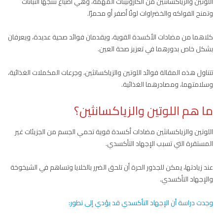
اللوتين والزياكسانثين من الكاروتينات المهمة، وهي أصباغ تنتجها النباتات
وتمنح الفواكه والخضراوات لونًا أصفر أو محمرًا.
كلاهما من مضادات الأكسدة القوية، ويقدمان فوائد صحية عديدة، ويعرفان
بشكل خاص بدورهما في تعزيز صحة العين.
تتناول هذه المقالة فوائد اللوتين والزياكسانثين، وجرعات المكملات الغذائية،
وسلامتهما، ومصادرهما الغذائية.
ما هم اللوتين والزياكسانثين؟
اللوتين والزياكسانثين مضادات أكسدة قوية تحمي الجسم من الجزيئات غير
المستقرة التي تسبب الإجهاد التأكسدي.
عند زيادتها، يمكن للجذور الحرة أن تلحق الضرر بالخلايا وتساهم في الشيخوخة
والإجهاد التأكسدي.
وجدت دراسة أن الإجهاد التأكسدي قد يؤدي إلى تطور: