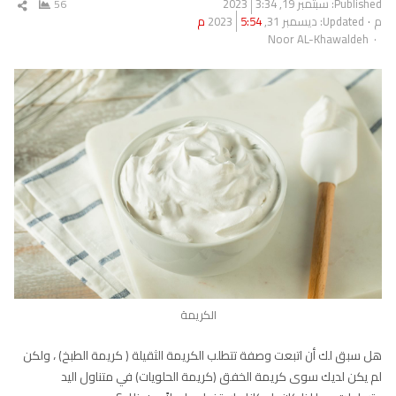
Published:
سبتمبر 19, 2023
3:34
56
شار
م
Updated: ديسمبر 31, 2023
5:54 م
المق
Author
Noor AL-Khawaldeh
الكريمة
هل سبق لك أن اتبعت وصفة تتطلب الكريمة الثقيلة ( كريمة الطبخ) ، ولكن
لم يكن لديك سوى كريمة الخفق (كريمة الحلويات) في متناول اليد