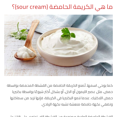
ما هي الكريمة الحامضة (sour cream)؟
كما يوحي اسمها، تُصنع الكريمَة الحامضة من القشطة المحمضة بواسطة
حمض، مثل عصير الليمون أو الخل، أو بشكل أكثر شيوعًا بواسطة بكتيريا
حمض اللاكتيك. عندما تنمو البكتيريا في الكريمَة، فإنها تزيد من سماكتها
وتضفي نكهة حامضة منعشة تشبه نكهة الزبادي.
القشطة الحامضة العادية مصنوعة من القشطة التي تحتوي على 18٪ على