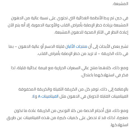
المشبعة.
في حين تم ربط الأنظمة الغذائية التي تحتوي على نسبة عالية من الدهون
المشبعة بزيادة خطر الإصابة بأمراض القلب والأوعية الدموية، إلا أنه يتم الآن
إعادة النظر في الآثار الصحية للدهون المشبعة.
تشير بعض الأبحاث إلى أن
منتجات الألبان
قليلة الدسم أو عالية الدهون – بما
في ذلك الكريمَة – لا تزيد من خطر الإصابة بأمراض القلب.
ومع ذلك، كلاهما منتج عالي السعرات الحرارية مع قيمة غذائية قليلة، لذا
فكر في استهلاكهما باعتدال.
بالإضافة إلى ذلك، توفر كل من الكريمَة الثقيلة والكريمَة المخفوقة
الفيتامينات القابلة للذوبان في الدهون مثل
الفيتامينات A
و
E
.
ومع ذلك، فإن أحجام الحصة من كلا النوعين من الكريمَة عادة ما تكون
صغيرة. لذلك قد لا تحصل على كميات كبيرة من هذه الفيتامينات عن طريق
استهلاكها.