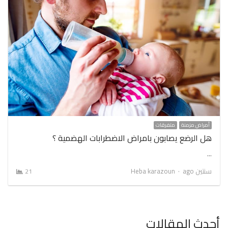
أمراض مزمنة
متفرقات
هل الرضع يصابون بامراض الاضطرابات الهضمية ؟
…
Author
سنتين ago
Heba karazoun
21
أحدث المقالات