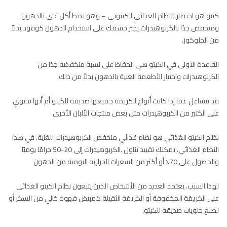
كيتو هو اختصار للنظام الغذائي الكيتوني – وهو نمط أكل غني بالدهون
ومنخفض جدًا بالكربوهيدرات يجبر جسمك على استخدام الدهون كوقود بدلاً
من الجلوكوز.
القاعدة الأولى في الكيتو هي الحفاظ على نسبة منخفضة جدًا من
الكربوهيدرات واختيار الأطعمة الغنية بالدهون بدلاً من ذلك.
قد تتساءل عما إذا كانت أنواع الكريمَة جميعها صديقة للكيتو أم أنها تحتوي
على الكثير من الكربوهيدرات مثل بعض منتجات الألبان الأخرى.
نظام الكيتو الغذائي هو نظام غذائي منخفض الكربوهيدرات للغاية. في هذا
النظام الغذائي، يمكنك تقييد تناول .الكربوهيدرات إلى 20-50 جرامًا يوميًا
والحصول على 70٪ أو أكثر من السعرات الحرارية اليومية من الدهون
لهذا السبب، يعتمد العديد من الأشخاص الذين يتبعون نظام الكيتو الغذائي
على الكريمَة المخفوقة أو الكريمَة الثقيلة كمبيض قهوة خالي من السكر أو
لصنع حلويات صديقة للكيتو.