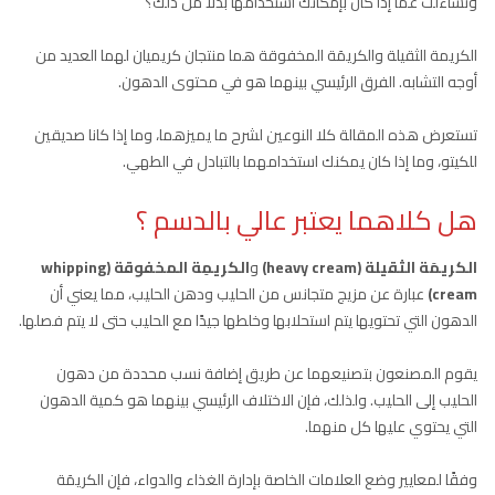
وتساءلت عما إذا كان بإمكانك استخدامها بدلاً من ذلك؟
الكريمة الثقيلة والكريمَة المخفوقة هما منتجان كريميان لهما العديد من
أوجه التشابه. الفرق الرئيسي بينهما هو في محتوى الدهون.
تستعرض هذه المقالة كلا النوعين لشرح ما يميزهما، وما إذا كانا صديقين
للكيتو، وما إذا كان يمكنك استخدامهما بالتبادل في الطهي.
هل كلاهما يعتبر عالي بالدسم ؟
الكريمَة الثقيلة (heavy cream)
و
الكريمِة المخفوقة (whipping
cream)
عبارة عن مزيج متجانس من الحليب ودهن الحليب، مما يعني أن
الدهون التي تحتويها يتم استحلابها وخلطها جيدًا مع الحليب حتى لا يتم فصلها.
يقوم المصنعون بتصنيعهما عن طريق إضافة نسب محددة من دهون
الحليب إلى الحليب. ولذلك، فإن الاختلاف الرئيسي بينهما هو كمية الدهون
التي يحتوي عليها كل منهما.
وفقًا لمعايير وضع العلامات الخاصة بإدارة الغذاء والدواء، فإن الكريمَة