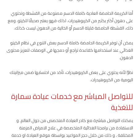
أما الكريمة الحامضة العادية كاملة الدسم مصنوعة من القشطة وتحتوي
على دهون أكثر بكثير من الكربوهيدرات. لذلك فهو يعتبر صديقًا للكيتو. ومع
ذلك، القشطة الحامضة قليلة الدسم أو الخالية من الدهون ليست كذلك.
يمكن أن توفر الكريمة الحامضة كاملة الدسم بعض التنوع في نظام الكيتو
الغذائي عند استخدامها كقاعدة تراجع أو دمجها في الوصفات لتعزيز محتوى
الدهون.
نظرًا لأنه يحتوي على بعض الكربوهيدرات، تأكد من احتسابها ضمن ميزانيتك
اليومية من الكربوهيدرات.
للتواصل المباشر مع خدمات عيادة سمارة
للتغذية
يمكنك التواصل مباشرة مع كادر العيادة المتخصص من حول العالم. و
الاستفادة من برامجنا الغذائية المتخصصة في علاج الامراض المزمنة
المختلفة ، و ذلك من خلال حجز المواعيد بواسطة موقع العيادة او خدمة