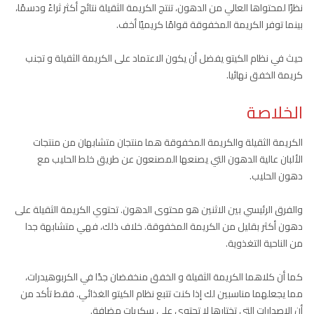
نظرًا لمحتواها العالي من الدهون، تنتج الكريمة الثقيلة نتائج أكثر ثراءً ودسمًا،
بينما توفر الكريمة المخفوقة قوامًا كريميًا أخف.
حيث في نظام الكيتو يفضل أن يكون الاعتماد على الكريمة الثقيلة و تجنب
كريمة الخفق نهائيا.
الخلاصة
الكريمة الثقيلة والكريمة المخفوقة هما منتجان متشابهان من منتجات
الألبان عالية الدهون التي يصنعها المصنعون عن طريق خلط الحليب مع
دهون الحليب.
والفرق الرئيسي بين الاثنين هو محتوى الدهون. تحتوي الكريمة الثقيلة على
دهون أكثر بقليل من الكريمة المخفوقة. خلاف ذلك، فهي متشابهة جدا
من الناحية التغذوية.
كما أن كلاهما الكريمة الثقيلة و الخفق منخفضان جدًا في الكربوهيدرات،
مما يجعلهما مناسبين لك إذا كنت تتبع نظام الكيتو الغذائي. فقط تأكد من
أن الإصدارات التي تختارها لا تحتوي على سكريات مضافة.