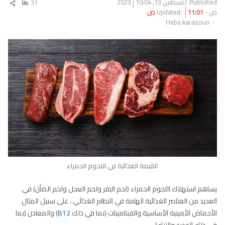
Published:
أغسطس 13, 2023
10:04
31
شار
ص
11:01 ص
Updated:
المق
Author
Heba karazoun
القيمة الغذائية في اللحوم الحمراء
يساهم استهلاك اللحوم الحمراء (لحم البقر ولحم العجل ولحم الضأن) في
العديد من العناصر الغذائية الهامة في النظام الغذائي ، على سبيل المثال
الأحماض الأمينية الأساسية والفيتامينات (بما في ذلك
B12
) والمعادن (بما