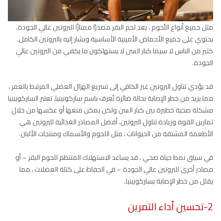
مثل جميع أنواع اللُحوم ، يعد لحم البقر مصدرًا ممتازًا للبروتين عالي الجودة.
يحتوي على جميع الأحماض الأمينية الأساسية ويشار إليه بالبروتين الكامل.
كثير من الناس لا سيما كبار السن لا يستهلكون ما يكفي من البروتين عالي
الجودة.
قد يؤدي تناول البروتين غير الكافي إلى تسريع الهزال العضلي المرتبط بالعمر ،
مما يزيد من خطر الإصابة بحالة ضائرة تُعرف باسم ساركوبينيا. تعتبر الساركوبينيا
مشكلة صحية خطيرة بين كبار السن ولكن يمكن منعها أو عكسها من خلال
تمارين القوة وزيادة تناول البروتين. أفضل المصادر الغذائية للبروتين هي
الأطعمة المشتقة من الحيوانات ، مثل اللحوم والأسماك ومنتجات الألبان.
في سياق نمط حياة صحي ، قد يساعد الاستهلاك المنتظم للحوم البقر – أو
مصادر أخرى للبروتين عالي الجودة – في الحفاظ على كتلة العضلات ، مما
يقلل من خطر الإصابة بساركوبينيا.
2-تحسين أداء التمرين