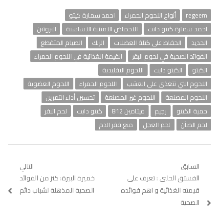
regeem
أنواع اللحوم الحمراء
احمد سمارة كيتو
احمد سمارة كيتو دايت
الاحماض الامينية الاساسية
البروتين
الحديد
الحفاظ على كتلة العضلات
الزنك
الصيام المتقطع
الفوائد الصحية في لحوم البقر
القيمة الغذائية في اللحوم الحمراء
الكيتو
الكيتو دايت
اللحوم التقليدية
اللحوم التي تتغذى على العشب
اللحوم الحمراء
اللحوم العضوية
اللحوم المصنعة
اللحوم غير المصنعة
تحسين أداء التمرين
حمية الكيتو
رجيم
فيتامين B12
كيتو دايت
لحم البقر
لحم الضأن
لحم العجل
منع فقر الدم
تصفّح
السابق
التالي
Previous
الفستق الحلبي : تعرف على
Next
خميرة البيرة: كنز من الفوائد
المقالات
post:
post:
قيمته الغذائية و اهم فوائده
الصحية المذهلة لشباب دائم
الصحية