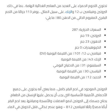
تحتوي اللحوم الحمراء على العديد من العناصر الغذائية الهامة ، بما في ذلك
البروتين وفيتامين ب 12 و
الزنك
. على سبيل المثال ، يوفر 113 جرامًا من اللحم
البقري المفروم الخالي من الدهن 80٪ ما يلي:
السعرات الحرارية: 287
البروتين: 19 جم
الدهون: 23 جم
الكربوهيدرات: 0 جم
فيتامين ب 12: 101٪ من القيمة اليومية (DV)
الزنك: 43٪ من القيمة اليومية
السيلينيوم: 31٪ من الاحتياج اليومي
النياسين: 30٪ من القيمة اليومية
الحديد: 12٪ من القيمة اليومية
البروتين الموجود في لحم البقر كامل ، مما يعني أنه يحتوي على جميع
الأحماض الأمينية الأساسية التي يجب أن يحصل عليها الإنسان من الطعام.
يحتاج جسمك إلى البروتين لنمو العضلات والأنسجة وصيانتها. يعد لحم البقر
أيضًا مصدرًا رائعًا لفيتامين B12 – وهو عنصر غذائي قابل للذوبان في الماء