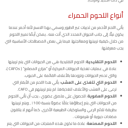
في ذلك الحديد والزنك).
أنواع اللحوم الحمراء
يأتي اللحم الأحمر من ثدييات غير الطيور وسمي بهذا الاسم لأنه أحمر عندما
يكون نيئًا. إلى جانب الحيوان المحدد الذي أتت منه ، يمكن أيضًا تمييز اللحوم
من خلال كيفية تربيتها ومعالجتها. فيما يلي بعض المصطلحات الأساسية التي
يجب معرفتها:
اللحوم التقليدية
: اللحوم التقليدية هي من الحيوانات التي يتم تربيتها
عادة في عمليات تغذية الحيوانات المركزة أو “مزارع المصانع” ( CAFOs )،
والتي تحصر الحيوانات وتزودها بالأعلاف القائمة على الحبوب.
اللحوم التي تتغذى على العشب
: يأتي هذا اللحم من الأبقار التي
ترعى على العشب والأعلاف لتغذيةها. لم يتم تربيتهم في CAFO.
اللحوم العضوية
: للحصول على ملصق عضوي ، يجب أن تأتي اللحوم
من الحيوانات التي يتم إعطاؤها علفًا عضويًا بنسبة 100٪ , ويتم تربيتها
بطريقة تلائم الرعي والسلوكيات الطبيعية الأخرى. كما أنهم لا يتلقون
مضادات حيوية أو هرمونات .
اللحوم المصنعة
: عادة ما تكون هذه المنتجات من الحيوانات التي يتم