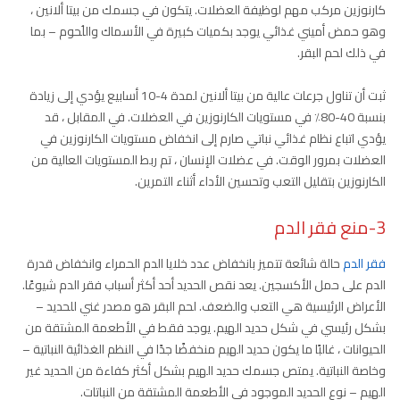
كارنوزين مركب مهم لوظيفة العضلات. يتكون في جسمك من بيتا ألانين ،
وهو حمض أميني غذائي يوجد بكميات كبيرة في الأسماك واللُحوم – بما
في ذلك لحم البقر.
ثبت أن تناول جرعات عالية من بيتا ألانين لمدة 4-10 أسابيع يؤدي إلى زيادة
بنسبة 40-80٪ في مستويات الكارنوزين في العضلات. في المقابل ، قد
يؤدي اتباع نظام غذائي نباتي صارم إلى انخفاض مستويات الكارنوزين في
العضلات بمرور الوقت. في عضلات الإنسان ، تم ربط المستويات العالية من
الكارنوزين بتقليل التعب وتحسين الأداء أثناء التمرين.
3-منع فقر الدم
فقر الدم
حالة شائعة تتميز بانخفاض عدد خلايا الدم الحمراء وانخفاض قدرة
الدم على حمل الأكسجين. يعد نقص الحديد أحد أكثر أسباب فقر الدم شيوعًا.
الأعراض الرئيسية هي التعب والضعف. لحم البقر هو مصدر غني للحديد –
بشكل رئيسي في شكل حديد الهيم. يوجد فقط في الأطعمة المشتقة من
الحيوانات ، غالبًا ما يكون حديد الهيم منخفضًا جدًا في النظم الغذائية النباتية –
وخاصة النباتية. يمتص جسمك حديد الهيم بشكل أكثر كفاءة من الحديد غير
الهيم – نوع الحديد الموجود في الأطعمة المشتقة من النباتات.