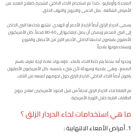
المتحدة وأونتاريو ، كندا. تم استخدام اللحاء الداخلي للشجرة كعلاج للعديد من
الأمراض الشائعة ، مثل الحمى والجروح والتهاب الحلق.
يسمى الدردار الزلق أيضاً الدَردار الأحمر أو الهندي. تشتهر بلحاءها البني الداكن
إلى البني المحمر ويمكن أن يصل ارتفاعها إلى 60-80 قدماً. كان الأمريكيون
الأصليون يقشرون لحاءها الداخلي الأحمر اللزج من الأغصان والفروع
ويستخدمونها علاجياً.
وجدوا أنه عندما يتم خلط اللحاء بالماء ، فإنه يولد مادة لزجة تعرف باسم
الصمغ ، وهي علاجية ومهدئة لأي شيء يلمسه. كان الأمريكيون الأصليون
يلفون أيضاً اللحاء الداخلي للدَردار الزلق حول لحومهم لمنعه من التلف.
تم التقاط لحاء الدَردار الزلق لاحقاً من قبل الجنود الأمريكيين لعلاج جروح
الطلقات النارية خلال الثورة الأمريكية.
ما هي استخدامات لحاء الدردار الزلق ؟
1. أمراض الأمعاء الالتهابية :