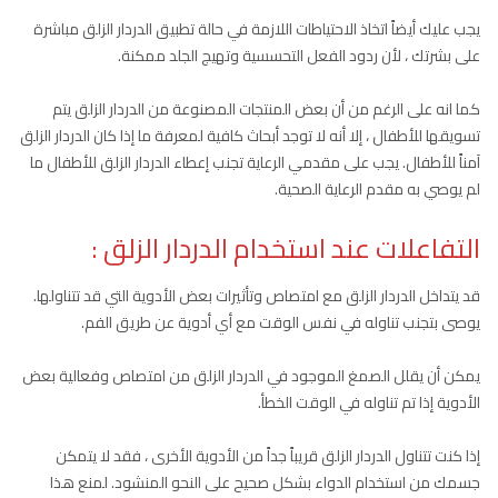
يجب عليك أيضاً اتخاذ الاحتياطات اللازمة في حالة تطبيق الدردار الزلق مباشرة
على بشرتك ، لأن ردود الفعل التحسسية وتهيج الجلد ممكنة.
كما انه على الرغم من أن بعض المنتجات المصنوعة من الدردار الزلق يتم
تسويقها للأطفال ، إلا أنه لا توجد أبحاث كافية لمعرفة ما إذا كان الدردار الزلق
آمناً للأطفال. يجب على مقدمي الرعاية تجنب إعطاء الدردار الزلق للأطفال ما
لم يوصي به مقدم الرعاية الصحية.
التفاعلات عند استخدام الدردار الزلق :
قد يتداخل الدردار الزلق مع امتصاص وتأثيرات بعض الأدوية التي قد تتناولها.
يوصى بتجنب تناوله في نفس الوقت مع أي أدوية عن طريق الفم.
يمكن أن يقلل الصمغ الموجود في الدردار الزلق من امتصاص وفعالية بعض
الأدوية إذا تم تناوله في الوقت الخطأ.
إذا كنت تتناول الدردار الزلق قريباً جداً من الأدوية الأخرى ، فقد لا يتمكن
جسمك من استخدام الدواء بشكل صحيح على النحو المنشود. لمنع هذا