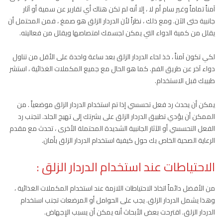
آمناً تماماً وغير سام أم لا ، إلا أنه لم تكن هناك أي تقارير عن سمية أو آثار
جانبية حتى الآن. ومع ذلك ، نظراً لأن الدردار الزلق هو صمغ ، فمن المحتمل أن
يقلل من كمية الدواء التي يمكن لجسمك امتصاصها ويقلل من فعاليته.
لكي تكون آمناً ، خذ لحاء الدردار الزلق بعد ساعة واحدة على الأقل من تناول
دواء آخر عن طريق الفم. كما هو الحال مع جميع المكملات الغذائية ، استشر
طبيبك قبل الاستخدام.
يمكن أن يحدث رد فعل تحسسي إذا تم استخدام الدردار الزلق موضعياً . من
الممكن أن يؤدي تطبيق الدردار الزلق على بشرتك إلى تهيج الجلد. لتجنب رد
الفعل التحسسي أو الآثار الجانبية الشديدة المحتملة الأخرى ، تحدث مع مقدم
الرعاية الصحية الخاص بك حول كيفية استخدام الدردار الزلق بأمان.
الاحتياطات عند استخدام الدردار الزلق :
من الأفضل دائماً اتخاذ الاحتياطات اللازمة عند استخدام المكملات الغذائية ،
وهذا يشمل الدردار الزلق. يجب على الحوامل أو المرضعات تجنب استخدام
الدردار الزلق. اقترحت بعض الأبحاث أنه يمكن أن يسبب الإجهاض.