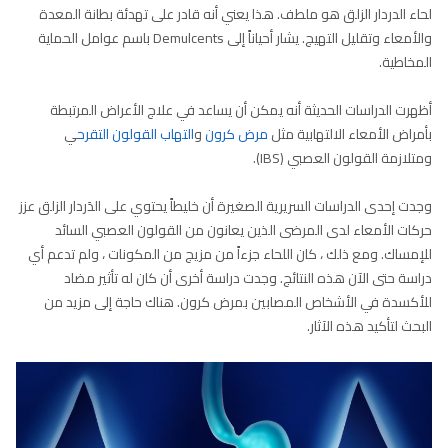
لحاء الدردار الزلق هو ملطف. هذا يعني أنه قادر على تهدئة بطانة المعدة
والأمعاء وتقليل التهيج. يشار أحياناً إلى Demulcents باسم عوامل الحماية
المخاطية.
أظهرت الدراسات الحديثة أنه يمكن أن يساعد في علاج الأعراض المرتبطة
بأمراض الأمعاء الالتهابية مثل
مرض كرون
و
التهاب القولون التقرح
ي
ومتلازمة القولون العصبي (IBS).
وجدت إحدى الدراسات السريرية الصغيرة أن خليطاً يحتوي على الدَردار الزلق عزز
حركات الأمعاء لدى المرضى الذين يعانون من القولون العصبي السائد
للإمساك. ومع ذلك ، كان اللحاء جزءاً من مزيج من المكونات ، ولم تدعم أي
دراسة حتى الآن هذه النتائج. وجدت دراسة أخرى أن كان له تأثير مضاد
للأكسدة في الأشخاص المصابين بمرض كرون. هناك حاجة إلى مزيد من
البحث لتأكيد هذه الآثار.