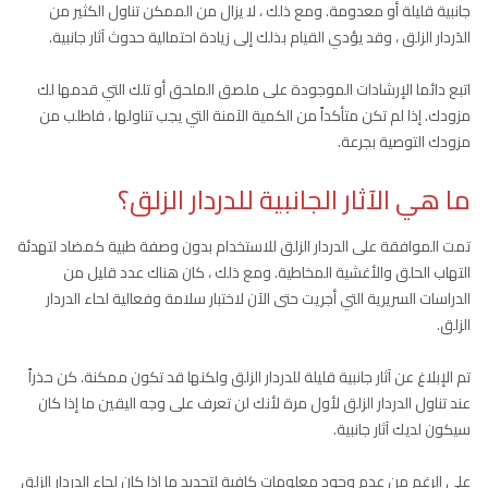
جانبية قليلة أو معدومة. ومع ذلك ، لا يزال من الممكن تناول الكثير من
الدَردار الزلق ، وقد يؤدي القيام بذلك إلى زيادة احتمالية حدوث آثار جانبية.
اتبع دائما الإرشادات الموجودة على ملصق الملحق أو تلك التي قدمها لك
مزودك. إذا لم تكن متأكداً من الكمية الآمنة التي يجب تناولها ، فاطلب من
مزودك التوصية بجرعة.
ما هي الآثار الجانبية للدردار الزلق؟
تمت الموافقة على الدردار الزلق للاستخدام بدون وصفة طبية كمضاد لتهدئة
التهاب الحلق والأغشية المخاطية. ومع ذلك ، كان هناك عدد قليل من
الدراسات السريرية التي أجريت حتى الآن لاختبار سلامة وفعالية لحاء الدردار
الزلق.
تم الإبلاغ عن آثار جانبية قليلة للدردار الزلق ولكنها قد تكون ممكنة. كن حذراً
عند تناول الدردار الزلق لأول مرة لأنك لن تعرف على وجه اليقين ما إذا كان
سيكون لديك آثار جانبية.
على الرغم من عدم وجود معلومات كافية لتحديد ما إذا كان لحاء الدردار الزلق