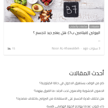
متفرقات
مكملات وأعشاب
البيوتين (فيتامين ب7): هل يعتبر جيد للجسم ؟
…
Author
3 سنوات ago
Noor AL-Khawaldeh
15
أحدث المقالات
كم من الوقت يستغرق الدخول في حالة الكيتوزية؟
الدهون الحشوية والدهون تحت الجلد: ما الفرق بينهما؟
هل تختلف قدرة الجسم على الاستفادة من البروتين باختلاف مصدره؟
داء كرون: عندما يهاجم الجهاز الهضمي نفسه