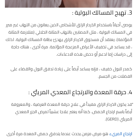
3. تهيج المسالك البولية :
يوصى أحياناً باستخدام الدَردار الزلق للأشخاص الذين يعانون من التهاب غير مبرر
في المسالك البولية ، مثل المصابين بالتهاب المثانة الخلالي (متلازمة المثانة
المؤلمة). يعتقد أن مسحوق الدَردار الزلق يهدئ بطانة المسالك البولية. لذلك
، قد يساعد في تخفيف الأعراض المزعجة المؤلمة. مرة أخرى ، هناك حاجة
إلى دراسات إما لدعم أو دحض هذه الادعاءات.
كمدر للبول خفيف ، فإنه يساعد أيضاً على زيادة تدفق البول والقضاء على
الفضلات من الجسم.
4. حرقة المعدة والارتجاع المعدي المريئي :
ًقد يكون الدَردار الزلق مفيداً في علاج حرقة المعدة العرضية ، والمعروفة
أيضاً باسم ارتجاع الحمض. كما أنه يعتبر علاجا عشبياً لمرض الجزر المعدي
المريئي (GERD).
ارتجاع المريء
هو مرض مزمن يحدث عندما يتدفق حمض المعدة مرة أخرى