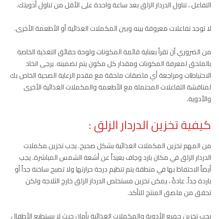
التفاعل ، تناول الدردار الزلق بعد ساعة واحدة على الأقل من تناول أدويتك.
لا توجد تفاعلات معروفة بينه وبين المكملات الغذائية أو الأطعمة الأخرى.
من الضروري أن تقرأ بعناية قائمة المكونات ولوحة حقائق التغذية الخاصة
بالملحق لمعرفة المكونات ومقدار كل مكون يتم تضمينه. يرجى اتخاذ
الاحتياطات ومراجعة أي ملصقات ملحقة مع مقدم الرعاية الصحية الخاص بك
لمناقشة التفاعلات المحتملة مع الأطعمة والمكملات الغذائية الأخرى
والأدوية.
كيفية تخزين الدردار الزلق :
من المهم تخزين المكملات الغذائية بشكل صحيح. يجب تخزين مكملات
الدردار الزلق في مكان بارد وجاف بعيداً عن أشعة الشمس المباشرة. يجب
أيضاً الاحتفاظ بها في منطقة يتم تنظيم درجة حرارتها ولا تصبح ساخنة جداً أو
باردة جداً. عادةً ، يمكن تخزين مستخلص الدردار الزلق خارج الثلاجة ولكن
تحقق من ملصق المنتج للتأكد.
يجب تخزين جميع الأدوية والمكملات الغذائية بأمان حيث لا يستطيع الأطفال