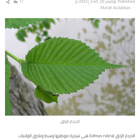
Published:
نوفمبر 20, 2023
2:45 م
17
شار
Author
Marah ALdabbas
المق
الدردار الزلق
الدردار الزلق (Ulmus rubra) هي شجرة موطنها وسط وشرق الولايات