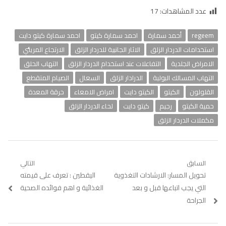
عدد المشاهدات:
17
regeem
أحمد سمارة
احمد سمارة كيتو
احمد سمارة كيتو دايت
استخدامات الدردار الزلق
الاثار الجانبية للدردار الزلق
الارتجاع المريئي
الامراض الجلدية
التفاعلات عند استخدام الدردار الزلق
التهاب الحلق
التهاب المسالك البولية
الدرادار الزلق
السعال
الصيام المتقطع
القلولون
الكيتو
الكيتو دايت
امراض الامعاء
حرقة المعدة
حمية الكيتو
رجيم
كيتو دايت
لحاء الدردار الزلق
مكملات الدردار الزلق
تصفّح
السابق
التالي
Previous
تحويل المسار: الارشادات التغذوية
Next
اليقطين : تعرف على قيمته
المقالات
post:
post:
التي يجب اتباعها قبل و بعد
الغذائية و اهم فوائده الصحية
الجراحة