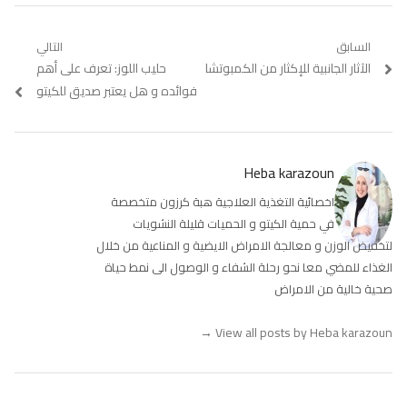
تصفّح
السابق
التالي
Previous
الآثار الجانبية للإكثار من الكمبوتشا
Next
حليب اللوز: تعرف على أهم
المقالات
post:
post:
فوائده و هل يعتبر صديق للكيتو
Heba karazoun
اخصائية التغذية العلاجية هبة كرزون متخصصة
في حمية الكيتو و الحميات قليلة النشويات
لتخفيض الوزن و معالجة الامراض الايضية و المناعية من خلال
الغذاء للمضي معا نحو رحلة الشفاء و الوصول الى نمط حياة
صحية خالية من الامراض
→
View all posts by Heba karazoun