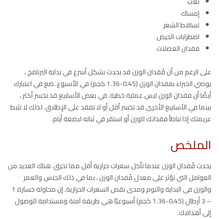
تعب
إمساك
تساقط الشعر
اضطرابات الحيض
فقدان العضلات
على الرغم من أن فُقدان الوزن قد يحدث بشكل أسرع في بداية البرنامج ،
يوصي الخبراء بفقدان الوزن (0.45-1.36 كجم) في الأسبوع. ضع في اعتبارك
أيضًا أن فقدان الوزن ليس عملية خطية. في بعض الأسابيع قد تخسر أكثر ،
بينما في الأسابيع الأخرى قد تخسر أقل أو لا تفقد على الإطلاق. لذلك لا تثبط
عزيمتك إذا تباطأ فقدانك للوزن أو استقر في ثباته لبضعة أيام.
الملخص
يحدث فُقدان الوزن عندما تأكل سعرات حرارية أقل مما تحرق. هناك العديد من
العوامل التي تؤثر على معدل فُقدان الوزن ، بما في ذلك الجنس والعمر
والوزن في البداية والنوم ومدى نقص السعرات الحرارية. إن محاولة خسارة 1
– 3 أرطال (0.45-1.36 كجم) أسبوعيًا هي طريقة آمنة ومستدامة للوصول
إلى أهدافك.