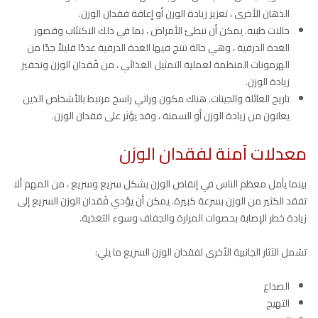
الذهان الأخرى ، تعزيز زيادة الوزن أو إعاقة فقدان الوزن.
حالات طبيه. يمكن أن تبطئ الأمراض ، بما في ذلك الاكتئاب وقصور
الغدة الدرقية ، وهي حالة تنتج فيها الغدة الدرقية عددًا قليلاً جدًا من
الهرمونات المنظمة لعملية التمثيل الغذائي ، من فُقدان الوزن وتحفيز
زيادة الوزن.
تاريخ العائلة والجينات. هناك مكون وراثي راسخ مرتبط بالأشخاص الذين
يعانون من زيادة الوزن أو السمنة ، وقد يؤثر على فقدان الوزن.
معدلات آمنة لفقدان الوزن
بينما يأمل معظم الناس في إنقاص الوزن بشكل سريع وسريع ، من المهم ألا
تفقد الكثير من الوزن بسرعة كبيرة. يمكن أن يؤدي فُقدان الوزن السريع إلى
زيادة خطر الإصابة بحصوات المرارة والجفاف وسوء التغذية.
تشمل الآثار الجانبية الأخرى لفقدان الوزن السريع ما يلي:
الصداع
التهيج