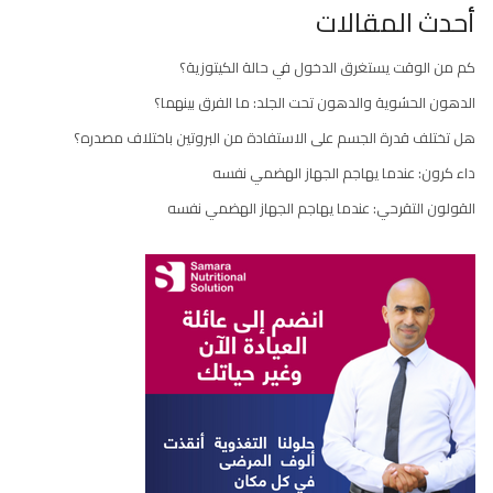
أحدث المقالات
كم من الوقت يستغرق الدخول في حالة الكيتوزية؟
الدهون الحشوية والدهون تحت الجلد: ما الفرق بينهما؟
هل تختلف قدرة الجسم على الاستفادة من البروتين باختلاف مصدره؟
داء كرون: عندما يهاجم الجهاز الهضمي نفسه
القولون التقرحي: عندما يهاجم الجهاز الهضمي نفسه