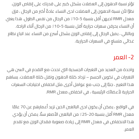
تؤثر نسبة الدهون إلى العضلات بشكل كبير على قدرتك على إنقاص الوزن.
نظرًا لأن نسبة الدهون إلى العضلات لدى النساء عادةً أكبر من الرجال ، فإن
معدل RMR لديهن أقل بنسبة 5-10٪ من الرجال من نفس الطول. هذا يعني
أن النساء يحرقن سعرات حرارية أقل بنسبة 5-10٪ من الرجال أثناء الراحة.
وبالتالي ، يميل الرجال إلى إنقاص الوزن بشكل أسرع من النساء عند اتباع نظام
غذائي متساوٍ في السعرات الحرارية.
2- العمر
واحدة من العديد من التغيرات الجسدية التي تحدث مع التقدم في السن هي
التغيرات في تكوين الجسم – تزداد كتلة الدهون وتقل كتلة العضلات. يساهم
هذا التغيير ، جنبًا إلى جنب مع عوامل أخرى مثل انخفاض احتياجات السعرات
الحرارية لأعضائك الرئيسية ، في انخفاض معدل RMR.
في الواقع ، يمكن أن يكون لدى البالغين الذين تزيد أعمارهم عن 70 عامًا
معدل RMR أقل بنسبة 20-25٪ من البالغين الأصغر سنًا. يمكن أن يؤدي
هذا الانخفاض في معدل RMR إلى زيادة صعوبة فقدان الوزن مع تقدم
العمر.