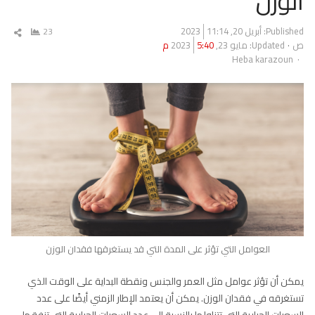
الوزن
Published:
أبريل 20, 2023
11:14
23
شار
ص
Updated: مايو 23, 2023
5:40 م
المق
Author
Heba karazoun
العوامل التي تؤثر على المدة التي قد يستغرقها فقدان الوزن
يمكن أن تؤثر عوامل مثل العمر والجنس ونقطة البداية على الوقت الذي
تستغرقه في فقدان الوزن. يمكن أن يعتمد الإطار الزمني أيضًا على عدد