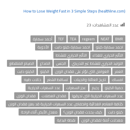
How to Lose Weight Fast in 3 Simple Steps (healthline.com)
عدد المشاهدات:
23
BMR
NEAT
regeem
TEA
TEF
أحمد سمارة
احمد سمارة كيتو
احمد سمارة كيتو دايت
الأدوية
التأثير الحراري للغذاء
التأثير الحراري للنشاط
التوليد الحراري للنشاط غير التدريبي
الجنس
الصداع
الصيام المتقطع
العمر
العوامل التي تؤثر على فقدان الوزن
الكيتو
الكيتو دايت
امساك
تاريخ العائلة والجينات
تساقط الشعر
حالات طبيه
حمية الكيتو
رجيم
عجز السعرات
عدد السعرات الحرارية
عدد السعرات الحرارية التي تحرقها
فقدان العضلات
فقدان الوزن
كثافة العناصر الغذائية وانخفاض عدد السعرات الحرارية قد يعزز فقدان الوزن
كيتو دايت
كيف يحدث فقدان الوزن؟
معدل الأيض أثناء الراحة
معدلات آمنة لفقدان الوزن
نقطة البداية